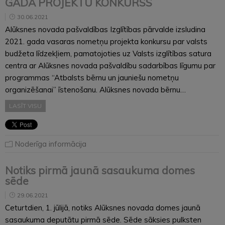
GADA PROJEKTU KONKURSS
30.06.2021
Alūksnes novada pašvaldības Izglītības pārvalde izsludina
2021. gada vasaras nometņu projekta konkursu par valsts
budžeta līdzekļiem, pamatojoties uz Valsts izglītības satura
centra ar Alūksnes novada pašvaldību sadarbības līgumu par
programmas “Atbalsts bērnu un jauniešu nometņu
organizēšanai” īstenošanu. Alūksnes novada bērnu…
LASĪT VISU
Noderīga informācija
Notiks pirmā jaunā sasaukuma domes
sēde
29.06.2021
Ceturtdien, 1. jūlijā, notiks Alūksnes novada domes jaunā
sasaukuma deputātu pirmā sēde. Sēde sāksies pulksten