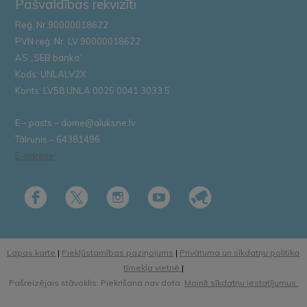
Pašvaldības rekvizīti
Reģ. Nr.90000018622
PVN reģ. Nr. LV 90000018622
AS „SEB banka”
Kods: UNLALV2X
Konts: LV58 UNLA 0025 0041 3033 5
E – pasts – dome@aluksne.lv
Tālrunis – 64381496
E-adrese
Lapas karte
|
Piekļūstamības paziņojums
|
Privātuma un sīkdatņu politika
tīmekļa vietnē
|
Pašreizējais stāvoklis: Piekrišana nav dota.
Mainīt sīkdatņu iestatījumus.