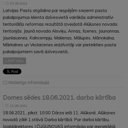
15.06.2021
Latvijas Pasts atgādina par iespējām saņemt pasta
pakalpojumus klienta dzīvesvietā vairākās administratīvi
teritoriālās reformas rezultātā izveidotā Alūksnes novada
teritorijās. Jaunā novada Alsviķu, Annas, Ilzenes, Jaunannas,
Jaunlaicenes, Kalncempju, Malienas, Mālupes, Māriņkalna,
Mārkalnes un Veclaicenes iedzīvotāji var pieteikties pasta
pakalpojumiem savā dzīvesvietā…
LASĪT VISU
Noderīga informācija
Domes sēdes 18.06.2021. darba kārtība
15.06.2021
18.06.2021., plkst. 10:00 Dārza ielā 11, Alūksnē, Alūksnes
novadā zālē 1.stāvā Darba kārtībā: Par darba kārtību.
Izpilddirektores J.ČUGUNOVAS informācija par iepriekšējā