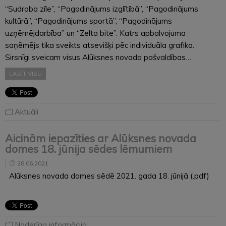
“Sudraba zīle”, “Pagodinājums izglītībā”, “Pagodinājums
kultūrā”, “Pagodinājums sportā”, “Pagodinājums
uzņēmējdarbība” un “Zelta bite”. Katrs apbalvojuma
saņēmējs tika sveikts atsevišķi pēc individuāla grafika.
Sirsnīgi sveicam visus Alūksnes novada pašvaldības…
LASĪT VISU
Aktuāli
Aicinām iepazīties ar Alūksnes novada
domes 18. jūnija sēdes lēmumiem
28.06.2021
Alūksnes novada domes sēdē 2021. gada 18. jūnijā (.pdf)
Noderīga informācija