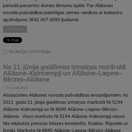
periodā pieņemto domes lēmumu izpildi. Par Alūksnes
novada pašvaldībai piekritīgas zemes vienības ar kadastra
apzīmējumu 3642 007 0090 īpašumā…
LASĪT VISU
Noderīga informācija
No 21. jūnija gaidāmas izmaiņas maršrutā
Alūksne–Kalncempji un Alūksne–Liepna–
Bērziņi–Alūksne
14.06.2021
Atsaucoties Alūksnes novada pašvaldības ierosinājumiem, no
2021. gada 21. jūnija gaidāmas izmaiņas maršrutā Nr.5194
Alūksne–Kalncempji un Nr.6690 Alūksne–Liepna–Bērziņi–
Alūksne. Visos maršruta Nr.5194 Alūksne–Kalncempji reisos
tiks iekļautas pieturas Maizes kombināts, Kadilas, Rūpnieki un
Ermiķi. Maršruta Nr.6690 Alūksne–Liepna–Bērziņi–Alūksne