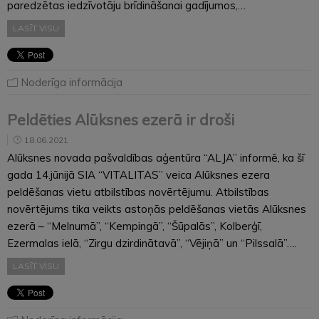
paredzētas iedzīvotāju brīdināšanai gadījumos,…
LASĪT VISU
Noderīga informācija
Peldēties Alūksnes ezerā ir droši
18.06.2021
Alūksnes novada pašvaldības aģentūra “ALJA” informē, ka šī
gada 14.jūnijā SIA “VITALITAS” veica Alūksnes ezera
peldēšanas vietu atbilstības novērtējumu. Atbilstības
novērtējums tika veikts astoņās peldēšanas vietās Alūksnes
ezerā – “Melnumā”, “Kempingā”, “Šūpalās”, Kolberģī,
Ezermalas ielā, “Zirgu dzirdinātavā”, “Vējiņā” un “Pilssalā”….
LASĪT VISU