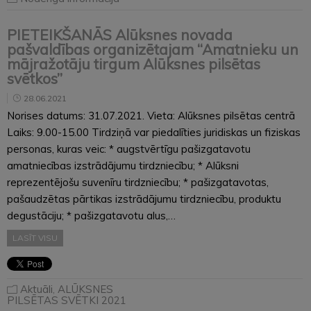
PIETEIKŠANĀS Alūksnes novada
pašvaldības organizētajam “Amatnieku un
mājražotāju tirgum Alūksnes pilsētas
svētkos”
28.06.2021
Norises datums: 31.07.2021. Vieta: Alūksnes pilsētas centrā
Laiks: 9.00-15.00 Tirdziņā var piedalīties juridiskas un fiziskas
personas, kuras veic: * augstvērtīgu pašizgatavotu
amatniecības izstrādājumu tirdzniecību; * Alūksni
reprezentējošu suvenīru tirdzniecību; * pašizgatavotas,
pašaudzētas pārtikas izstrādājumu tirdzniecību, produktu
degustāciju; * pašizgatavotu alus,…
LASĪT VISU
Aktuāli
,
ALŪKSNES
PILSĒTAS SVĒTKI 2021