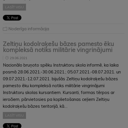
LASĪT VISU
Noderīga informācija
Zeltiņu kodolraķešu bāzes pamesto ēku
kompleksā notiks militārie vingrinājumi
29.06.2021
Nacionālo bruņoto spēku Instruktoru skola informē, ka laika
posmā 28.06.2021.-30.06.2021.; 05.07.2021.-08.07.2021. un
09.07.2021.-12.07.2021. bijušās Zeltiņu kodolraķešu bāzes
pamesto ēku kompleksā notiks militārie vingrinājumi
Instruktoru skolas kursantiem. Kursanti, formas tērpos ar
ieročiem, pārvietosies pa koplietošanas ceļiem Zeltiņu
kodolraķešu bāzes teritorijā, kā…
LASĪT VISU