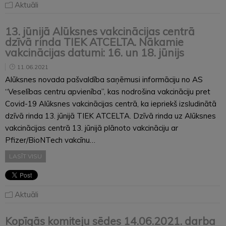
Aktuāli
13. jūnijā Alūksnes vakcinācijas centrā
dzīvā rinda TIEK ATCELTA. Nākamie
vakcinācijas datumi: 16. un 18. jūnijs
11.06.2021
Alūksnes novada pašvaldība saņēmusi informāciju no AS
“Veselības centru apvienība”, kas nodrošina vakcināciju pret
Covid-19 Alūksnes vakcinācijas centrā, ka iepriekš izsludinātā
dzīvā rinda 13. jūnijā TIEK ATCELTA. Dzīvā rinda uz Alūksnes
vakcinācijas centrā 13. jūnijā plānoto vakcināciju ar
Pfizer/BioNTech vakcīnu…
LASĪT VISU
Aktuāli
Kopīgās komiteju sēdes 14.06.2021. darba