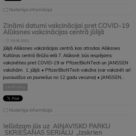
Noderīga informācija
Zināmi datumi vakcinācijai pret COVID-19
Alūksnes vakcinācijas centrā jūlijā
29.06.2021
Jūlijā Alūksnes vakcinācijas centrā, kas atrodas Alūksnes
Kultūras centrā Brūža ielā 7, Alūksnē, būs iespējams
vakcinēties pret COVID-19 ar Pfizer/BioNTech un JANSSEN
vakcīnām. 1. jūlijā: • Pfizer/BioNTech vakcīna (var vakcinēt arī
pusaudžus un jauniešus no 12 gadu vecuma) • JANSSEN…
LASĪT VISU
Noderīga informācija
Ielūdzam jūs uz AINAVISKO PARKU
SKRIEŠANAS SERIĀLU „Izskrien