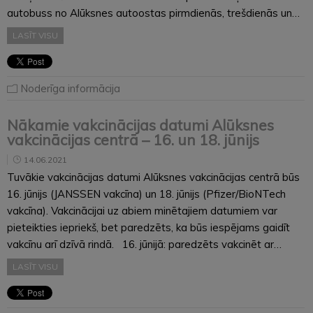
autobuss no Alūksnes autoostas pirmdienās, trešdienās un…
LASĪT VISU
Noderīga informācija
Nākamie vakcinācijas datumi Alūksnes
vakcinācijas centrā – 16. un 18. jūnijs
14.06.2021
Tuvākie vakcinācijas datumi Alūksnes vakcinācijas centrā būs
16. jūnijs (JANSSEN vakcīna) un 18. jūnijs (Pfizer/BioNTech
vakcīna). Vakcinācijai uz abiem minētajiem datumiem var
pieteikties iepriekš, bet paredzēts, ka būs iespējams gaidīt
vakcīnu arī dzīvā rindā. 16. jūnijā: paredzēts vakcinēt ar…
LASĪT VISU