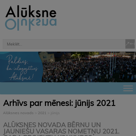
Arhīvs par mēnesi:
jūnijs 2021
Alūksnes novads
>
2021
>
jūnijs
ALŪKSNES NOVADA BĒRNU UN
JAUNIEŠU VASARAS NOMETŅU 2021.