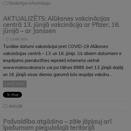
Noderīga informācija
AKTUALIZĒTS: Alūksnes vakcinācijas
centrā 13. jūnijā vakcinācija ar Pfizer, 16.
jūnijā – ar Janssen
10.06.2021
Tuvākie datumi vakcinācijai pret COVID-19 Alūksnes
vakcinācijas centrā – 13. un 16. jūnijs. Uz abiem datumiem ir
iespējams pierakstīties iepriekš interneta vietnē
www.manavakcina.lv vai pa tālruni 8989, bet 13. jūnijā daļēji
un 16. jūnijā visas dienas garumā būs iespēja vakcīnu…
LASĪT VISU
Aktuāli
Pašvaldība atgādina – zāle jāpļauj arī
īpašumam piegulošajā teritorijā