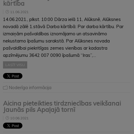
kārtība
11.06.2021
14.06.2021., plkst. 10:00 Dārza ielā 11, Alūksnē, Alūksnes
novadā zālē 1.stāvā Darba kārtībā: Par darba kārtību. Par
izmaiņām pašvaldības iznomājamo un atsavināmo
nekustamo īpašumu sarakstā. Par Alūksnes novada
pašvaldībai piekritīgas zemes vienības ar kadastra
apzīmējumu 3642 007 0090 īpašumā “Iras”,…
LASĪT VISU
Noderīga informācija
Aicina pieteikties tirdzniecības veikšanai
Jaunās pils Apaļajā tornī
10.06.2021