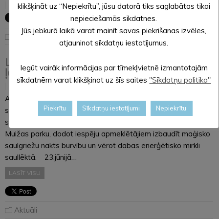
16.06.2021
klikšķināt uz “Nepiekrītu”, jūsu datorā tiks saglabātas tikai
nepieciešamās sīkdatnes.
Jūs jebkurā laikā varat mainīt savas piekrišanas izvēles,
Noderīga informācija
atjauninot sīkdatņu iestatījumus.
Līgo saule, līgo bite, līgo Alūksnes novada
Iegūt vairāk informācijas par tīmekļvietnē izmantotajām
ļaudis!
sīkdatnēm varat klikšķinot uz šīs saites
"Sīkdatņu politika"
16.06.2021
Alūksnes pilsētā No 20. jūnija saulrieta līdz 21. jūnija
Piekrītu
Sīkdatņu iestatījumi
Nepiekrītu
saullēktam Alūksnes Muižas parks iemirdzēsies saules
sagaidīšanas ceļā “Sauksim sauli”. Pastaigu taka pa Alūksnes
Muižas parku, dodot iespēju apmeklētājiem izbaudīt maģisko
saulgriežu nakts burvību un vērot dabas enerģētisko mirkli
saullēktā. 23.jūnijā…
LASĪT VISU
Aktuāli