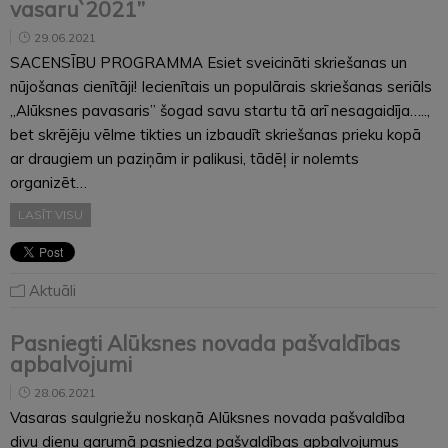
vasaru`2021”
29.06.2021
SACENSĪBU PROGRAMMA Esiet sveicināti skriešanas un
nūjošanas cienītāji! Iecienītais un populārais skriešanas seriāls
„Alūksnes pavasaris” šogad savu startu tā arī nesagaidīja…..,
bet skrējēju vēlme tikties un izbaudīt skriešanas prieku kopā
ar draugiem un paziņām ir palikusi, tādēļ ir nolemts
organizēt…
LASĪT VISU
Aktuāli
Pasniegti Alūksnes novada pašvaldības
apbalvojumi
28.06.2021
Vasaras saulgriežu noskaņā Alūksnes novada pašvaldība
divu dienu garumā pasniedza pašvaldības apbalvojumus