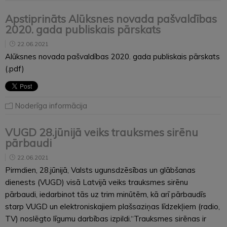
Apstiprināts Alūksnes novada pašvaldības
2020. gada publiskais pārskats
22.06.2021
Alūksnes novada pašvaldības 2020. gada publiskais pārskats
(.pdf)
Noderīga informācija
VUGD 28.jūnijā veiks trauksmes sirēnu
pārbaudi
22.06.2021
Pirmdien, 28.jūnijā, Valsts ugunsdzēsības un glābšanas
dienests (VUGD) visā Latvijā veiks trauksmes sirēnu
pārbaudi, iedarbinot tās uz trim minūtēm, kā arī pārbaudīs
starp VUGD un elektroniskajiem plašsaziņas līdzekļiem (radio,
TV) noslēgto līgumu darbības izpildi.“Trauksmes sirēnas ir