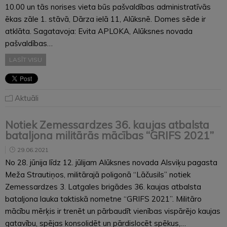
10.00 un tās norises vieta būs pašvaldības administratīvās
ēkas zāle 1. stāvā, Dārza ielā 11, Alūksnē. Domes sēde ir
atklāta. Sagatavoja: Evita APLOKA, Alūksnes novada
pašvaldības…
LASĪT VISU
Aktuāli
Notiek Zemessardzes 36. kaujas atbalsta
bataljona militārās mācības “GRIFS 2021”
29.06.2021
No 28. jūnija līdz 12. jūlijam Alūksnes novada Alsviķu pagasta
Meža Strautiņos, militārajā poligonā “Lāčusils” notiek
Zemessardzes 3. Latgales brigādes 36. kaujas atbalsta
bataljona lauka taktiskā nometne “GRIFS 2021”. Militāro
mācību mērķis ir trenēt un pārbaudīt vienības vispārējo kaujas
gatavību, spējas konsolidēt un pārdislocēt spēkus,…