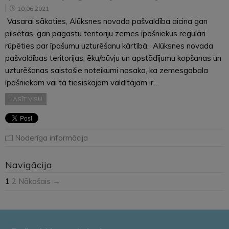
10.06.2021
Vasarai sākoties, Alūksnes novada pašvaldība aicina gan
pilsētas, gan pagastu teritoriju zemes īpašniekus regulāri
rūpēties par īpašumu uzturēšanu kārtībā. Alūksnes novada
pašvaldības teritorijas, ēku/būvju un apstādījumu kopšanas un
uzturēšanas saistošie noteikumi nosaka, ka zemesgabala
īpašniekam vai tā tiesiskajam valdītājam ir…
LASĪT VISU
Noderīga informācija
Navigācija
1
2
Nākošais →