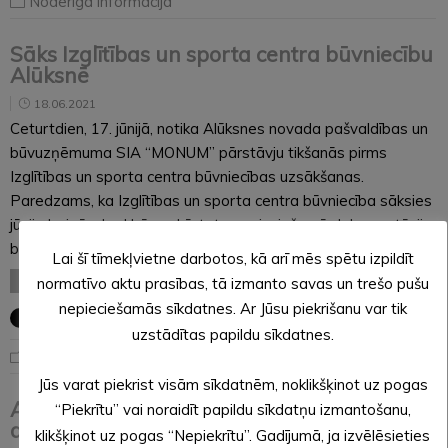
Noderīga informācija
Sāks Izglītības un sporta centra būvniecību
Alūksnē
18.06.2021
Ceturtdien, 17. jūnijā, notika Alūksnes novada pašvaldības un
būvuzņēmuma SIA “MONUM” pārstāvju tikšanās pirms
Izglītības un sporta centra būvniecības uzsākšanas.
Paredzams, ka Izglītības un sporta centra būvniecība sāksies
jūnija beigās, kad būs sakārtota nepieciešamā dokumentācija
būvdarbu uzsākšanai un pašvaldība varēs…
Lai šī tīmekļvietne darbotos, kā arī mēs spētu izpildīt
LASĪT VISU
normatīvo aktu prasības, tā izmanto savas un trešo pušu
nepieciešamās sīkdatnes. Ar Jūsu piekrišanu var tik
uzstādītas papildu sīkdatnes.
Aktuāli
Jūs varat piekrist visām sīkdatnēm, noklikšķinot uz pogas
Alūksnes novada pašvaldības
“Piekrītu” vai noraidīt papildu sīkdatņu izmantošanu,
administrācijas darba laiks
klikšķinot uz pogas “Nepiekrītu”. Gadījumā, ja izvēlēsieties