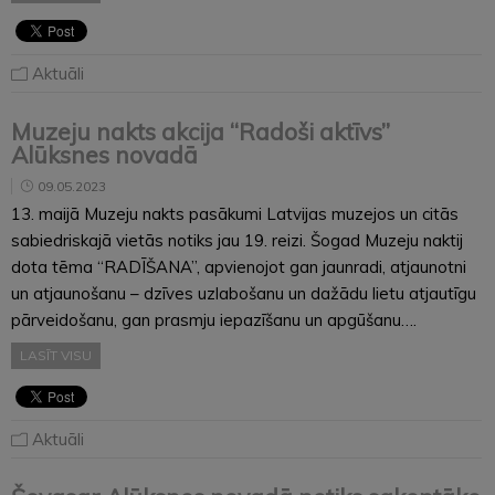
Aktuāli
Muzeju nakts akcija “Radoši aktīvs”
Alūksnes novadā
09.05.2023
13. maijā Muzeju nakts pasākumi Latvijas muzejos un citās
sabiedriskajā vietās notiks jau 19. reizi. Šogad Muzeju naktij
dota tēma “RADĪŠANA”, apvienojot gan jaunradi, atjaunotni
un atjaunošanu – dzīves uzlabošanu un dažādu lietu atjautīgu
pārveidošanu, gan prasmju iepazīšanu un apgūšanu….
LASĪT VISU
Aktuāli