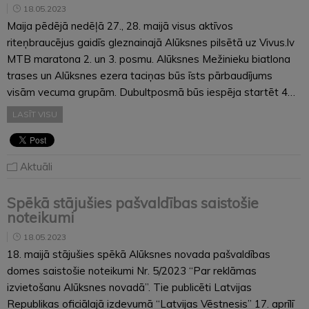
18.05.2023
Maija pēdējā nedēļā 27., 28. maijā visus aktīvos
riteņbraucējus gaidīs gleznainajā Alūksnes pilsētā uz Vivus.lv
MTB maratona 2. un 3. posmu. Alūksnes Mežinieku biatlona
trases un Alūksnes ezera taciņas būs īsts pārbaudījums
visām vecuma grupām. Dubultposmā būs iespēja startēt 4…
LASĪT VISU
Aktuāli
Spēkā stājušies pašvaldības saistošie
noteikumi
18.05.2023
18. maijā stājušies spēkā Alūksnes novada pašvaldības
domes saistošie noteikumi Nr. 5/2023 “Par reklāmas
izvietošanu Alūksnes novadā”. Tie publicēti Latvijas
Republikas oficiālajā izdevumā “Latvijas Vēstnesis” 17. aprīlī