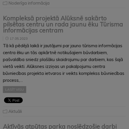
Noderīga informācija
Kompleksā projektā Alūksnē sakārto
pilsētas centru un rada jaunu ēku Tūrisma
informācijas centram
17.05.2023
Tā kā pēdējā laikā ir jautājumi par jauno tūrisma informācijas
centra ēku un tās apkārtnē notikušajiem būvdarbiem,
pašvaldība sniedz plašāku skaidrojumu par darbiem, kas šajā
vietā veikti. Alūksnes izziņas un pakalpojumu centra
būvniecības projekta ietvaros ir veikts komplekss būvniecības
process,…
LASĪT VISU
Aktuāli
Aktīvās atpūtas parka noslēdzošie darbi