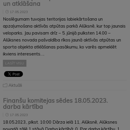
un atklāšana
17.05.2023
Noslēgumam tuvojas teritorijas labiekārtošana un
apzaļumošana aktīvās atpūtas parkā Alūksnē, kur top jaunais
veloparks. Jau pavisam drīz – 5. jūnijā pulksten 14.00 –
Alūksnes novada pašvaldība rīkos jaunā aktīvās atpūtas un
sporta objekta atklāšanas pasākumu, ko varēs apmeklēt
ikviens interesents….
LASĪT VISU
Aktuāli
Finanšu komitejas sēdes 18.05.2023.
darba kārtība
17.05.2023
18.05.2023., plkst. 10:00 Dārza ielā 11, Alūksnē, Alūksnes
novadā zālē 1.stāvā Darba kārtībā: 0. Par darba kārtību. 1.