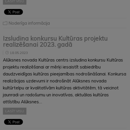
LASĪT VISU
Noderīga informācija
Izsludina konkursu Kultūras projektu
realizēšanai 2023. gadā
18.05.2023
Alūksnes novada Kultūras centrs izsludina konkursu Kultūras
projektu realizēšanai ar mērķi iesaistīt sabiedrību
daudzveidīgas kultūras pieejamības nodrošināšanai. Konkursa
realizācijas uzdevumi ir nodrošināt Alūksnes novada
kultūrtelpu ar kvalitatīvām kultūras aktivitātēm, tā veicinot
jaunradi un radošumu un inovatīvas, aktuālas kultūras
attīstību Alūksnes…
LASĪT VISU