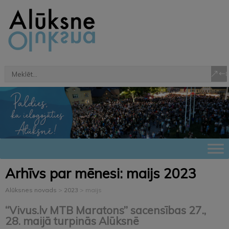
Arhīvs par mēnesi:
maijs 2023
Alūksnes novads
>
2023
>
maijs
“Vivus.lv MTB Maratons” sacensības 27.,
28. maijā turpinās Alūksnē