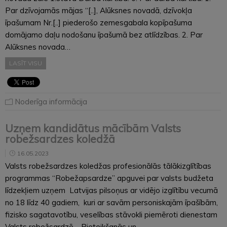
Par dzīvojamās mājas “[..], Alūksnes novadā, dzīvokļa
īpašumam Nr.[..] piederošo zemesgabala kopīpašuma
domājamo daļu nodošanu īpašumā bez atlīdzības. 2. Par
Alūksnes novada…
LASĪT VISU
Noderīga informācija
Uzņem kandidātus mācībām Valsts
robežsardzes koledžā
16.05.2023
Valsts robežsardzes koledžas profesionālās tālākizglītības
programmas “Robežapsardze” apguvei par valsts budžeta
līdzekļiem uzņem Latvijas pilsoņus ar vidējo izglītību vecumā
no 18 līdz 40 gadiem, kuri ar savām personiskajām īpašībām,
fizisko sagatavotību, veselības stāvokli piemēroti dienestam
Valsts robežsardzē. Pieteikšanās un…