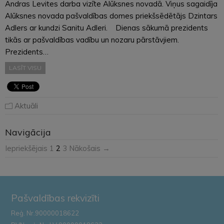
Andras Levites darba vizīte Alūksnes novadā. Viņus sagaidīja
Alūksnes novada pašvaldības domes priekšsēdētājs Dzintars
Adlers ar kundzi Sanitu Adleri. Dienas sākumā prezidents
tikās ar pašvaldības vadību un nozaru pārstāvjiem.
Prezidents…
LASĪT VISU
Aktuāli
Navigācija
Iepriekšējais
1
2
3
Nākošais →
Pašvaldības rekvizīti
Reģ. Nr.90000018622