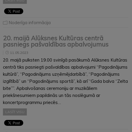
LASĪT VISU
Noderīga informācija
20. maijā Alūksnes Kultūras centrā
pasniegs pašvaldības apbalvojumus
11.05.2023
20. maijā pulksten 19.00 svinīgā pasākumā Alūksnes Kultūras
centrā tiks pasniegti pašvaldības apbalvojumi “Pagodinājums
kultūrā”, “Pagodinājums uzņēmējdarbībā”, “Pagodinājums
izglītībā” un “Pagodinājums sportā”, kā arī “Gada balva “Zelta
bite””. Apbalvošanas ceremoniju ar muzikāliem
priekšnesumiem papildinās un tās noslēgumā ar
koncertprogrammu priecēs…
LASĪT VISU