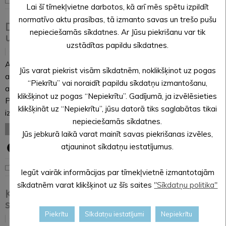
Uzzini kas notiek "Sprīdītī"
Lai šī tīmekļvietne darbotos, kā arī mēs spētu izpildīt
normatīvo aktu prasības, tā izmanto savas un trešo pušu
Dome atceļ atļaujas spēļu zāļu atvēršanai
nepieciešamās sīkdatnes. Ar Jūsu piekrišanu var tik
un azartspēļu organizēšanai
uzstādītas papildu sīkdatnes.
11.05.2023
Alūksnes novada dome 27. aprīļa sēdē pieņēma lēmumu
Jūs varat piekrist visām sīkdatnēm, noklikšķinot uz pogas
atcelt iepriekš pašvaldības izsniegtās atļaujas spēļu zāļu
“Piekrītu” vai noraidīt papildu sīkdatņu izmantošanu,
atvēršanai un azartspēļu organizēšanai Lielā Ezera ielā 8 un
klikšķinot uz pogas “Nepiekrītu”. Gadījumā, ja izvēlēsieties
Pils ielā 27A, Alūksnē. Tāpat dome nolēma atcelt iepriekš
klikšķināt uz “Nepiekrītu”, jūsu datorā tiks saglabātas tikai
izsniegto atļauju atvērt sporta totalizatora un derību…
nepieciešamās sīkdatnes.
LASĪT VISU
Jūs jebkurā laikā varat mainīt savas piekrišanas izvēles,
atjauninot sīkdatņu iestatījumus.
Noderīga informācija
Iegūt vairāk informācijas par tīmekļvietnē izmantotajām
sīkdatnēm varat klikšķinot uz šīs saites
"Sīkdatņu politika"
Kolektīvā iesnieguma priekšlikumu
saglabās kā nākotnes perspektīvu
Piekrītu
Sīkdatņu iestatījumi
Nepiekrītu
11.05.2023