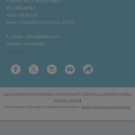
PVN reģ. Nr. LV 90000018622
AS „SEB banka”
Kods: UNLALV2X
Konts: LV58 UNLA 0025 0041 3033 5
E – pasts – dome@aluksne.lv
Tālrunis – 64381496
E-adrese
Lapas karte
|
Piekļūstamības paziņojums
|
Privātuma un sīkdatņu politika
tīmekļa vietnē
|
Pašreizējais stāvoklis: Piekrišana nav dota.
Mainīt sīkdatņu iestatījumus.