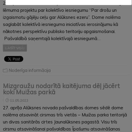
27. aprīlī Alūksnes novada pašvaldības dome sēde izskatīja
lēmuma projektu par kolektīvo iesniegumu “Par drošu un
izgaismotu gājēju ceļu gar Alūksnes ezeru”. Dome nolēma
saglabāt kolektīvā iesnieguma iniciatīvas ierosinājumu kā
nākotnes perspektīvu publisko teritoriju apgaismošanai.
Pašvaldībā saņemtajā kolektīvajā iesniegumā…
LASĪT VISU
Noderīga informācija
Mizgraužu nodarītā kaitējuma dēļ jācērt
koki Muižas parkā
11.05.2023
27. aprīļa Alūksnes novada pašvaldības domes sēdē dome
nolēma atsavināt cirsmas trīs vietās – Muižas parka teritorijā
un divas sanitārās cirtes Jaunalūksnes pagastā. Visu trīs
cirsmu atsavināšanai pašvaldības Īpašumu atsavināšanas