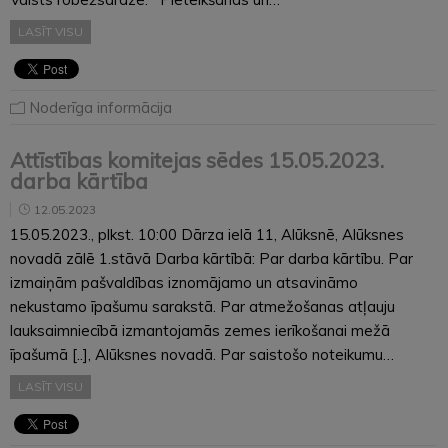
LASĪT VISU
Noderīga informācija
Attīstības komitejas sēdes 15.05.2023.
darba kārtība
12.05.2023
15.05.2023., plkst. 10:00 Dārza ielā 11, Alūksnē, Alūksnes
novadā zālē 1.stāvā Darba kārtībā: Par darba kārtību. Par
izmaiņām pašvaldības iznomājamo un atsavināmo
nekustamo īpašumu sarakstā. Par atmežošanas atļauju
lauksaimniecībā izmantojamās zemes ierīkošanai mežā
īpašumā [..], Alūksnes novadā. Par saistošo noteikumu…
LASĪT VISU