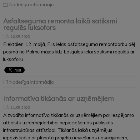
Noderīga informācija
Asfaltseguma remonta laikā satiksmi
regulēs luksofors
12.05.2023
Piektdien, 12. maijā, Pils ielas asfaltseguma remontdarbu dēļ
posmā no Palmu mājas līdz Latgales ielai satiksmi regulēs ar
luksoforu.
Noderīga informācija
Informatīva tikšanās ar uzņēmējiem
11.05.2023
Aizvadīta informatīva tikšanās ar uzņēmējiem par iespējamo
atbalstu uzņēmējdarbībai nepieciešamās publiskās
infrastruktūras attīstībai. Tikšanās laikā uzņēmējus
iepazīstināja ar plānotā projekta ieviešanas nosacījumiem,