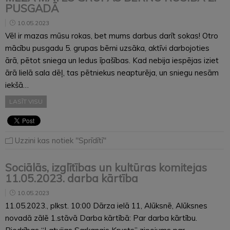
PUSGADĀ
10.05.2023
Vēl ir mazas mūsu rokas, bet mums darbus darīt sokas! Otro
mācību pusgadu 5. grupas bērni uzsāka, aktīvi darbojoties
ārā, pētot sniega un ledus īpašības. Kad nebija iespējas iziet
ārā lielā sala dēļ, tas pētniekus neapturēja, un sniegu nesām
iekšā…
LASĪT VISU
Uzzini kas notiek "Sprīdītī"
Sociālās, izglītības un kultūras komitejas
11.05.2023. darba kārtība
10.05.2023
11.05.2023., plkst. 10:00 Dārza ielā 11, Alūksnē, Alūksnes
novadā zālē 1.stāvā Darba kārtībā: Par darba kārtību.