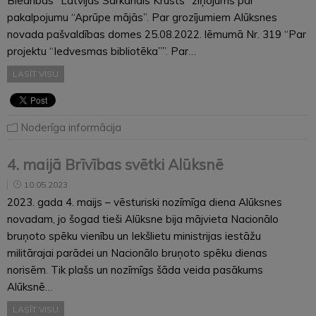
Biedrības “Latvijas Sarkanais Krusts” ziņojums par
pakalpojumu “Aprūpe mājās”. Par grozījumiem Alūksnes
novada pašvaldības domes 25.08.2022. lēmumā Nr. 319 “Par
projektu “Iedvesmas bibliotēka””. Par…
LASĪT VISU
Noderīga informācija
4. maijā Brīvības svētki Alūksnē
10.05.2023
2023. gada 4. maijs – vēsturiski nozīmīga diena Alūksnes
novadam, jo šogad tieši Alūksne bija mājvieta Nacionālo
bruņoto spēku vienību un Iekšlietu ministrijas iestāžu
militārajai parādei un Nacionālo bruņoto spēku dienas
norisēm. Tik plašs un nozīmīgs šāda veida pasākums
Alūksnē…
LASĪT VISU