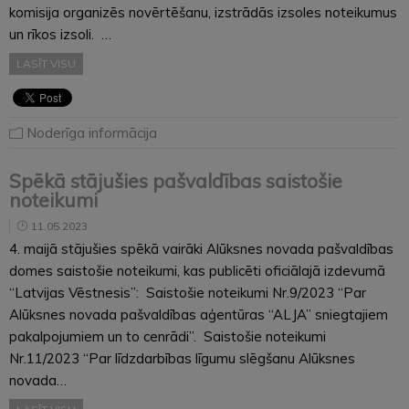
komisija organizēs novērtēšanu, izstrādās izsoles noteikumus
un rīkos izsoli. …
LASĪT VISU
Noderīga informācija
Spēkā stājušies pašvaldības saistošie
noteikumi
11.05.2023
4. maijā stājušies spēkā vairāki Alūksnes novada pašvaldības
domes saistošie noteikumi, kas publicēti oficiālajā izdevumā
“Latvijas Vēstnesis”: Saistošie noteikumi Nr.9/2023 “Par
Alūksnes novada pašvaldības aģentūras “ALJA” sniegtajiem
pakalpojumiem un to cenrādi”. Saistošie noteikumi
Nr.11/2023 “Par līdzdarbības līgumu slēgšanu Alūksnes
novada…