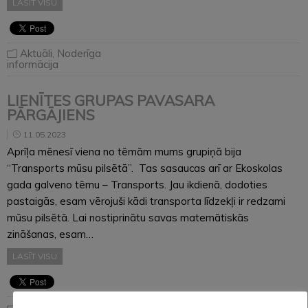
LASĪT VISU
Aktuāli
,
Noderīga
informācija
LIENĪTES GRUPAS PAVASARA
PĀRGĀJIENS
11.05.2023
Aprīļa mēnesī viena no tēmām mums grupiņā bija
“Transports mūsu pilsētā”. Tas sasaucas arī ar Ekoskolas
gada galveno tēmu – Transports. Jau ikdienā, dodoties
pastaigās, esam vērojuši kādi transporta līdzekļi ir redzami
mūsu pilsētā. Lai nostiprinātu savas matemātiskās
zināšanas, esam…
LASĪT VISU