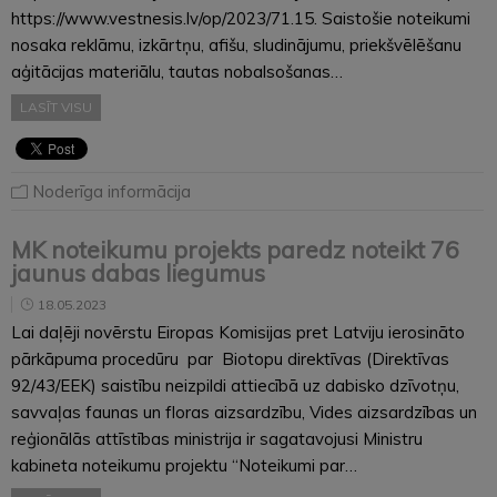
https://www.vestnesis.lv/op/2023/71.15. Saistošie noteikumi
nosaka reklāmu, izkārtņu, afišu, sludinājumu, priekšvēlēšanu
aģitācijas materiālu, tautas nobalsošanas…
LASĪT VISU
Noderīga informācija
MK noteikumu projekts paredz noteikt 76
jaunus dabas liegumus
18.05.2023
Lai daļēji novērstu Eiropas Komisijas pret Latviju ierosināto
pārkāpuma procedūru par Biotopu direktīvas (Direktīvas
92/43/EEK) saistību neizpildi attiecībā uz dabisko dzīvotņu,
savvaļas faunas un floras aizsardzību, Vides aizsardzības un
reģionālās attīstības ministrija ir sagatavojusi Ministru
kabineta noteikumu projektu “Noteikumi par…