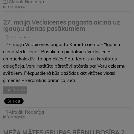
Aktuāli
,
Noderīga
informācija
27. maijā Veclaicenes pagastā aicina uz
Igauņu dienas pasākumiem
10.05.2023
27. maijā Veclaicenes pagasta Kornetu ciemā – “Igauņu
diena Veclaicenē”. Pasākumā piedalīsies Veclaicenes
amatierkolektīvi, to apmeklēs Setu Karalis un karalistes
delegācija, Veru institūta pārstāvji stāstīs par Veru dziesmu
svētkiem. Pēcpusdienā būs dažādas aktivitātes visasi
ģimenes – keramikas darbnīca, setu…
LASĪT VISU
Aktuāli
,
Noderīga
informācija
MEŽA MĀTES GRUPAS BĒRNU ROSĪBA 2.