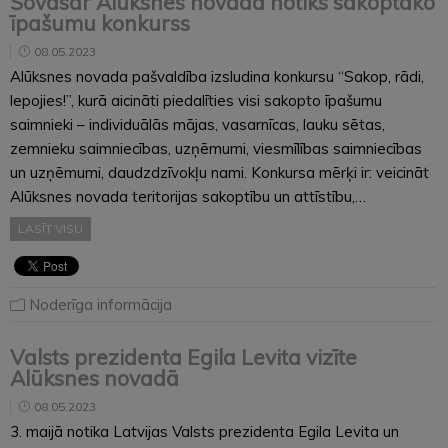
Šovasar Alūksnes novadā notiks sakoptāko
īpašumu konkurss
08.05.2023
Alūksnes novada pašvaldība izsludina konkursu “Sakop, rādi,
lepojies!”, kurā aicināti piedalīties visi sakopto īpašumu
saimnieki – individuālās mājas, vasarnīcas, lauku sētas,
zemnieku saimniecības, uzņēmumi, viesmīlības saimniecības
un uzņēmumi, daudzdzīvokļu nami. Konkursa mērķi ir: veicināt
Alūksnes novada teritorijas sakoptību un attīstību,…
LASĪT VISU
Noderīga informācija
Valsts prezidenta Egila Levita vizīte
Alūksnes novadā
08.05.2023
3. maijā notika Latvijas Valsts prezidenta Egila Levita un