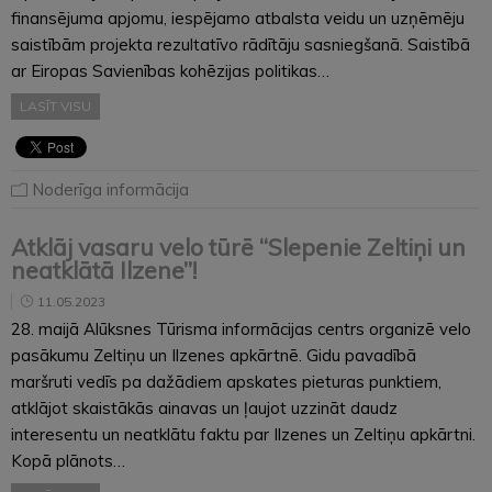
finansējuma apjomu, iespējamo atbalsta veidu un uzņēmēju
saistībām projekta rezultatīvo rādītāju sasniegšanā. Saistībā
ar Eiropas Savienības kohēzijas politikas…
LASĪT VISU
Noderīga informācija
Atklāj vasaru velo tūrē “Slepenie Zeltiņi un
neatklātā Ilzene”!
11.05.2023
28. maijā Alūksnes Tūrisma informācijas centrs organizē velo
pasākumu Zeltiņu un Ilzenes apkārtnē. Gidu pavadībā
maršruti vedīs pa dažādiem apskates pieturas punktiem,
atklājot skaistākās ainavas un ļaujot uzzināt daudz
interesentu un neatklātu faktu par Ilzenes un Zeltiņu apkārtni.
Kopā plānots…