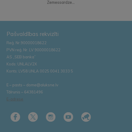
Zemessardze...
Pašvaldības rekvizīti
Reģ. Nr.90000018622
PVN reģ. Nr. LV 90000018622
AS „SEB banka”
Kods: UNLALV2X
Konts: LV58 UNLA 0025 0041 3033 5
E – pasts – dome@aluksne.lv
Tālrunis – 64381496
E-adrese