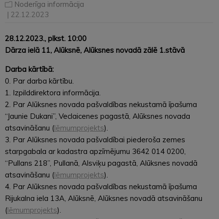
Noderīga informācija
| 22.12.2023
28.12.2023., plkst. 10:00
Dārza ielā 11, Alūksnē, Alūksnes novadā zālē 1.stāvā
Darba kārtībā:
0. Par darba kārtību.
1. Izpilddirektora informācija.
2. Par Alūksnes novada pašvaldības nekustamā īpašuma
“Jaunie Dukani”, Veclaicenes pagastā, Alūksnes novada
atsavināšanu (
lēmumprojekts
).
3. Par Alūksnes novada pašvaldībai piederoša zemes
starpgabala ar kadastra apzīmējumu 3642 014 0200,
“Pullans 218”, Pullanā, Alsviķu pagastā, Alūksnes novadā
atsavināšanu (
lēmumprojekts
).
4. Par Alūksnes novada pašvaldības nekustamā īpašuma
Rijukalna iela 13A, Alūksnē, Alūksnes novadā atsavināšanu
(
lēmumprojekts
).