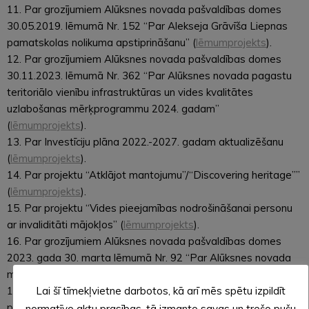
11. Par grozījumiem Alūksnes novada pašvaldības domes
30.05.2019. lēmumā Nr. 152 “Par Alekseja Grāvīša Liepnas
pamatskolas nolikuma apstiprināšanu” (
lēmumprojekts
).
12. Par grozījumiem Alūksnes novada pašvaldības domes
30.11.2023. lēmumā Nr. 362 “Par Alūksnes novada pagastu
teritoriālo vienību infrastruktūras un vides kvalitātes
uzlabošanas mērķprogrammu 2024. gadam”
(
lēmumprojekts
).
13. Par Investīciju plāna 2022.-2027. gadam aktualizēšanu
(
lēmumprojekts
).
14. Par projektu “Atklājot mantojumu”/“Discovering heritage””
(
lēmumprojekts
).
15. Par projektu “Vides pieejamības nodrošināšanai personu
ar invaliditāti mājokļos” (
lēmumprojekts
).
16. Par grozījumiem Alūksnes novada pašvaldības domes
2023. gada 30. marta lēmumā Nr. 92 “Par Alūksnes novada
muzeja maksas pakalpojumiem” (
lēmumprojekts
).
17. Par ēdināšanas pakalpojuma maksu Jaunalūksnes
Lai šī tīmekļvietne darbotos, kā arī mēs spētu izpildīt
pirmsskolas izglītības iestādē “Pūcīte” (
lēmumprojekts
).
normatīvo aktu prasības, tā izmanto savas un trešo pušu