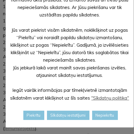
18. Par siltumenerģijas apgādes pakalpojuma maksas
nepieciešamās sīkdatnes. Ar Jūsu piekrišanu var tik
noteikšanu Mārkalnes pagastā “Pūcīte” (
lēmumprojekts
).
uzstādītas papildu sīkdatnes.
19. Par grozījumu Alūksnes novada pašvaldības domes 2022.
gada 29. septembra lēmumā Nr. 367 “Par sociālās aprūpes
Jūs varat piekrist visām sīkdatnēm, noklikšķinot uz pogas
pakalpojumu dzīvesvietā” (
lēmumprojekts
).
“Piekrītu” vai noraidīt papildu sīkdatņu izmantošanu,
20. Par grozījumiem Alūksnes novada pašvaldības domes
klikšķinot uz pogas “Nepiekrītu”. Gadījumā, ja izvēlēsieties
30.11.2023. lēmumā Nr. 379 “Par amata vietām un atlīdzību
klikšķināt uz “Nepiekrītu”, jūsu datorā tiks saglabātas tikai
Alūksnes novada Sociālo lietu pārvaldei” (
lēmumprojekts
).
nepieciešamās sīkdatnes.
21. Par grozījumiem Alūksnes novada pašvaldības domes
Jūs jebkurā laikā varat mainīt savas piekrišanas izvēles,
30.11.2023. lēmumā Nr. 385 “Par amata vietām un atlīdzību
atjauninot sīkdatņu iestatījumus.
Ernsta Glika Alūksnes Valsts ģimnāzijā” (
lēmumprojekts
).
22. Par grozījumiem Alūksnes novada pašvaldības domes
Iegūt vairāk informācijas par tīmekļvietnē izmantotajām
30.11.2023. lēmumā Nr. 384 “Par amata vietām un atlīdzību
sīkdatnēm varat klikšķinot uz šīs saites
"Sīkdatņu politika"
Alūksnes vidusskolā” (
lēmumprojekts
).
23. Par grozījumiem Alūksnes novada pašvaldības domes
30.11.2023. lēmumā Nr. 388 “Par amata vietām un atlīdzību
Piekrītu
Sīkdatņu iestatījumi
Nepiekrītu
Alūksnes pirmsskolas izglītības iestādei “Sprīdītis””
(
lēmumprojekts
).