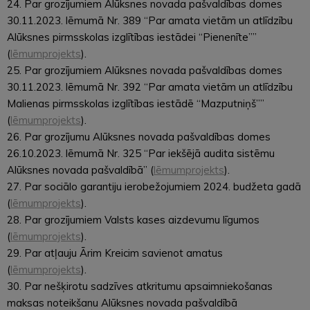
24. Par grozījumiem Alūksnes novada pašvaldības domes
30.11.2023. lēmumā Nr. 389 “Par amata vietām un atlīdzību
Alūksnes pirmsskolas izglītības iestādei “Pienenīte””
(
lēmumprojekts
).
25. Par grozījumiem Alūksnes novada pašvaldības domes
30.11.2023. lēmumā Nr. 392 “Par amata vietām un atlīdzību
Malienas pirmsskolas izglītības iestādē “Mazputniņš””
(
lēmumprojekts
).
26. Par grozījumu Alūksnes novada pašvaldības domes
26.10.2023. lēmumā Nr. 325 “Par iekšējā audita sistēmu
Alūksnes novada pašvaldībā” (
lēmumprojekts
).
27. Par sociālo garantiju ierobežojumiem 2024. budžeta gadā
(
lēmumprojekts
).
28. Par grozījumiem Valsts kases aizdevumu līgumos
(
lēmumprojekts
).
29. Par atļauju Ārim Kreicim savienot amatus
(
lēmumprojekts
).
30. Par nešķirotu sadzīves atkritumu apsaimniekošanas
maksas noteikšanu Alūksnes novada pašvaldībā