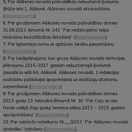
5. Par Alūksnes novada pašvaldības nekustamā īpašuma
Brūža iela 1, Alūksnē, Alūksnes novadā atsavināšanu
(
lēmumprojekts
).
6. Par grozījumiem Alūksnes novada pašvaldības domes
31.08.2023. lēmumā Nr. 242 “Par nedzīvojamo telpu
nodošanu bezatlīdzības lietošanā” (
lēmumprojekts
).
7. Par ilgtermiņa nomu ar apbūves tiesību pieņemšanu
(
lēmumprojekts
).
8. Par lokālplānojuma, kas groza Alūksnes novada teritorijas
plānojumu 2015.-2027. gadam nekustamajā īpašumā
Jaundārzu ielā 6A, Alūksnē, Alūksnes novadā, 1.redakcijas
nodošanu publiskajai apspriešanai un institūciju atzinumu
saņemšanai (
lēmumprojekts
).
9. Par grozījumiem Alūksnes novada pašvaldības domes
2023. gada 23. februāra lēmumā Nr. 30 “Par Ceļu un ielu
fonda vidējā (triju gadu) termiņa plāna 2023. – 2025. gadam
apstiprināšanu” (
lēmumprojekts
).
10. Par saistošo noteikumu Nr.__/2023 “Par Alūksnes novada
simboliku” izdošanu (
lēmumprojekts
).