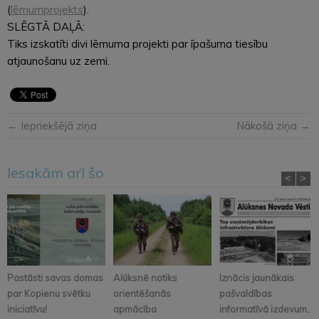
(
lēmumprojekts
).
SLĒGTĀ DAĻĀ:
Tiks izskatīti divi lēmuma projekti par īpašuma tiesību
atjaunošanu uz zemi.
← Iepriekšējā ziņa
Nākošā ziņa →
Iesakām arī šo
<
>
Pastāsti savas domas
Alūksnē notiks
Iznācis jaunākais
par Kopienu svētku
orientēšanās
pašvaldības
iniciatīvu!
apmācība
informatīvā izdevum...