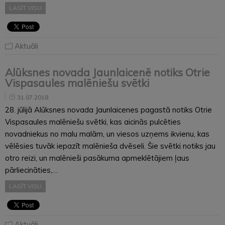
LASĪT VISU
Aktuāli
Alūksnes novada Jaunlaicenē notiks Otrie
Vispasaules malēniešu svētki
31.07.2018
28. jūlijā Alūksnes novada Jaunlaicenes pagastā notiks Otrie
Vispasaules malēniešu svētki, kas aicinās pulcēties
novadniekus no malu malām, un viesos uzņems ikvienu, kas
vēlēsies tuvāk iepazīt malēnieša dvēseli. Šie svētki notiks jau
otro reizi, un malēnieši pasākuma apmeklētājiem ļaus
pārliecināties,…
LASĪT VISU
Aktuāli