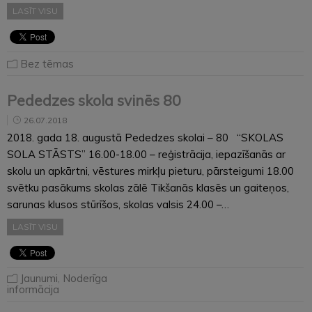
LASĪT VISU
Bez tēmas
Pededzes skola svinēs 80
26.07.2018
2018. gada 18. augustā Pededzes skolai – 80 “SKOLAS
SOLA STĀSTS” 16.00-18.00 – reģistrācija, iepazīšanās ar
skolu un apkārtni, vēstures mirkļu pieturu, pārsteigumi 18.00
svētku pasākums skolas zālē Tikšanās klasēs un gaiteņos,
sarunas klusos stūrīšos, skolas valsis 24.00 –…
LASĪT VISU
Jaunumi
,
Noderīga
informācija