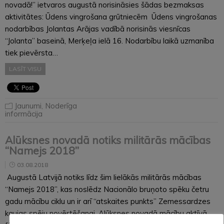
novadā!” ietvaros augustā norisināsies šādas bezmaksas
aktivitātes: Ūdens vingrošana grūtniecēm Ūdens vingrošanas
nodarbības Jolantas Arājas vadībā norisinās viesnīcas
“Jolanta” baseinā, Merķeļa ielā 16. Nodarbību laikā uzmanība
tiek pievērsta…
LASĪT VISU
Jaunumi
,
Noderīga
informācija
Alūksnes novadā notiks militārās mācības
“Namejs 2018”
03.08.2018
Augustā Latvijā notiks līdz šim lielākās militārās mācības
“Namejs 2018”, kas noslēdz Nacionālo bruņoto spēku četru
gadu mācību ciklu un ir arī “atskaites punkts” Zemessardzes
kaujas spēju novērtēšanai. Alūksnes novadā mācību aktīvā