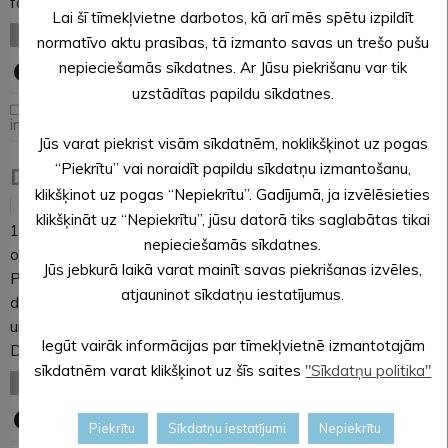
fāze notiks no 24. līdz 26. augustam. Tajā piedalīsies…
Lai šī tīmekļvietne darbotos, kā arī mēs spētu izpildīt
LASĪT VISU
normatīvo aktu prasības, tā izmanto savas un trešo pušu
nepieciešamās sīkdatnes. Ar Jūsu piekrišanu var tik
uzstādītas papildu sīkdatnes.
Jaunumi
,
Noderīga
informācija
Jūs varat piekrist visām sīkdatnēm, noklikšķinot uz pogas
“Piekrītu” vai noraidīt papildu sīkdatņu izmantošanu,
Dubļu tautas bumba Jaunannā
klikšķinot uz pogas “Nepiekrītu”. Gadījumā, ja izvēlēsieties
02.08.2018
klikšķināt uz “Nepiekrītu”, jūsu datorā tiks saglabātas tikai
11. augustā jau otro gadu Jaunannas jauniešu klubs “Tikšķis”
nepieciešamās sīkdatnes.
organizē pasākumu – dubļu tautas bumbas sacensības.
Jūs jebkurā laikā varat mainīt savas piekrišanas izvēles,
Pagājušajā gadā, kad rīkojām šo pasākumu, bija liela
atjauninot sīkdatņu iestatījumus.
dalībnieku atsaucība. Pēc pasākuma dzirdējām labus vārdus
un rosinājumu šāda veida sacensības sarīkot vēl. Šogad
Iegūt vairāk informācijas par tīmekļvietnē izmantotajām
Dubļu…
sīkdatnēm varat klikšķinot uz šīs saites
"Sīkdatņu politika"
LASĪT VISU
Piekrītu
Sīkdatņu iestatījumi
Nepiekrītu