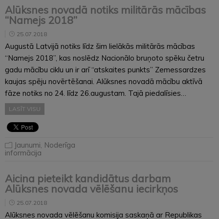
Alūksnes novadā notiks militārās mācības
“Namejs 2018”
25.07.2018
Augustā Latvijā notiks līdz šim lielākās militārās mācības
“Namejs 2018”, kas noslēdz Nacionālo bruņoto spēku četru
gadu mācību ciklu un ir arī “atskaites punkts” Zemessardzes
kaujas spēju novērtēšanai. Alūksnes novadā mācību aktīvā
fāze notiks no 24. līdz 26.augustam. Tajā piedalīsies…
LASĪT VISU
Jaunumi
,
Noderīga
informācija
Aicina pieteikt kandidātus darbam
Alūksnes novada vēlēšanu iecirkņos
25.07.2018
Alūksnes novada vēlēšanu komisija saskaņā ar Republikas