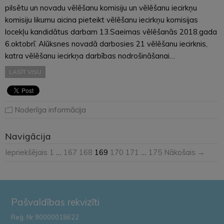
pilsētu un novadu vēlēšanu komisiju un vēlēšanu iecirkņu
komisiju likumu aicina pieteikt vēlēšanu iecirkņu komisijas
locekļu kandidātus darbam 13.Saeimas vēlēšanās 2018.gada
6.oktobrī. Alūksnes novadā darbosies 21 vēlēšanu iecirknis,
katra vēlēšanu iecirkņa darbības nodrošināšanai…
LASĪT VISU
Noderīga informācija
Navigācija
Iepriekšējais
1
…
167
168
169
170
171
…
175
Nākošais →
Pašvaldības rekvizīti
Reģ. Nr.90000018622