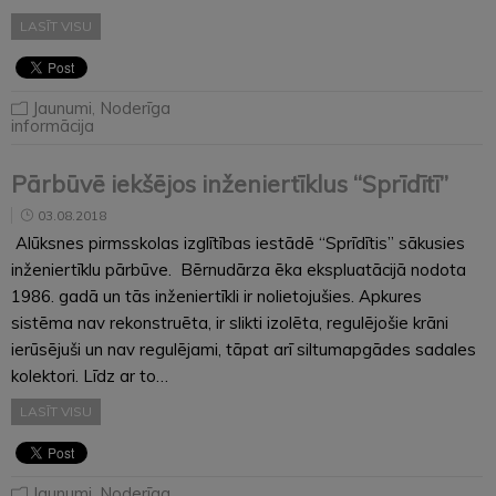
LASĪT VISU
Jaunumi
,
Noderīga
informācija
Pārbūvē iekšējos inženiertīklus “Sprīdītī”
03.08.2018
Alūksnes pirmsskolas izglītības iestādē “Sprīdītis” sākusies
inženiertīklu pārbūve. Bērnudārza ēka ekspluatācijā nodota
1986. gadā un tās inženiertīkli ir nolietojušies. Apkures
sistēma nav rekonstruēta, ir slikti izolēta, regulējošie krāni
ierūsējuši un nav regulējami, tāpat arī siltumapgādes sadales
kolektori. Līdz ar to…
LASĪT VISU
Jaunumi
,
Noderīga