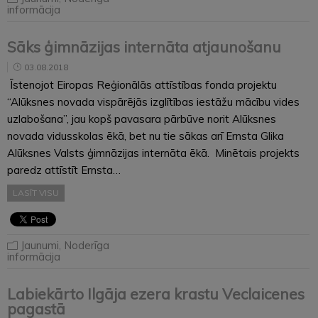
informācija
Sāks ģimnāzijas internāta atjaunošanu
03.08.2018
Īstenojot Eiropas Reģionālās attīstības fonda projektu
“Alūksnes novada vispārējās izglītības iestāžu mācību vides
uzlabošana”, jau kopš pavasara pārbūve norit Alūksnes
novada vidusskolas ēkā, bet nu tie sākas arī Ernsta Glika
Alūksnes Valsts ģimnāzijas internāta ēkā. Minētais projekts
paredz attīstīt Ernsta…
LASĪT VISU
Jaunumi
,
Noderīga
informācija
Labiekārto Ilgāja ezera krastu Veclaicenes
pagastā