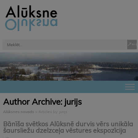
Author Archive:
jurijs
Alūksnes novads
>
Articles by: jurijs
Bānīša svētkos Alūksnē durvis vērs unikāla
šaursliežu dzelzceļa vēstures ekspozīcija