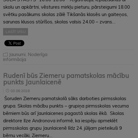
skolu un apkārtni, vēstures mirkļu pieturu, pārsteigumi 18.00
svētku pasākums skolas zālē Tikšanās klasēs un gaiteņos,
sarunas klusos stūrīšos, skolas valsis 24.00 – zvans…
LASĪT VISU
Jaunumi
,
Noderīga
informācija
Rudenī būs Ziemeru pamatskolas mācību
punkts Jaunlaicenē
03.08.2018
Šoruden Ziemeru pamatskolā sāks darboties pirmsskolas
grupa. Skolas mācību punkts – grupiņa pirmsskolas vecuma
bērniem būs arī Jaunlaicenes pagastā skolas ēkā. Skolas
direktore Ilze Andronova informē, ka iespēju apmeklēt
pirmsskolas grupu Jaunlaicenē līdz 24. jūlijam pieteikuši 9
bērnu vecāki, Ziemeru…