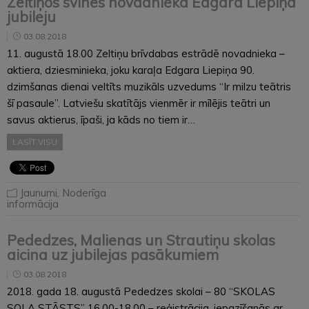
Zeltiņos svinēs novadnieka Edgara Liepiņa
jubileju
03.08.2018
11. augustā 18.00 Zeltiņu brīvdabas estrādē novadnieka –
aktiera, dziesminieka, joku karaļa Edgara Liepiņa 90.
dzimšanas dienai veltīts muzikāls uzvedums “Ir milzu teātris
šī pasaule”. Latviešu skatītājs vienmēr ir mīlējis teātri un
savus aktierus, īpaši, ja kāds no tiem ir…
LASĪT VISU
Jaunumi
,
Noderīga
informācija
Pededzes, Malienas un Strautiņu skolas
aicina uz jubilejas pasākumiem
03.08.2018
2018. gada 18. augustā Pededzes skolai – 80 “SKOLAS
SOLA STĀSTS” 16.00-18.00 – reģistrācija, iepazīšanās ar