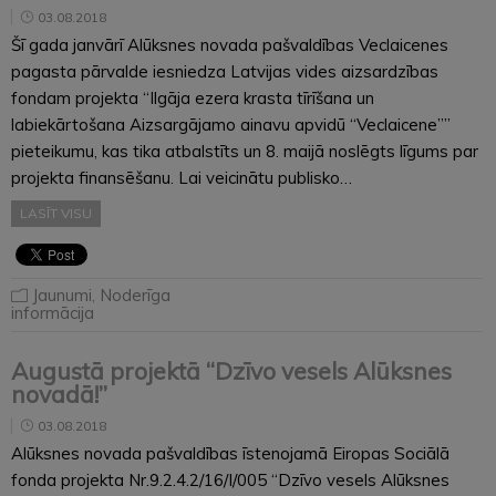
03.08.2018
Šī gada janvārī Alūksnes novada pašvaldības Veclaicenes
pagasta pārvalde iesniedza Latvijas vides aizsardzības
fondam projekta “Ilgāja ezera krasta tīrīšana un
labiekārtošana Aizsargājamo ainavu apvidū “Veclaicene””
pieteikumu, kas tika atbalstīts un 8. maijā noslēgts līgums par
projekta finansēšanu. Lai veicinātu publisko…
LASĪT VISU
Jaunumi
,
Noderīga
informācija
Augustā projektā “Dzīvo vesels Alūksnes
novadā!”
03.08.2018
Alūksnes novada pašvaldības īstenojamā Eiropas Sociālā
fonda projekta Nr.9.2.4.2/16/I/005 “Dzīvo vesels Alūksnes