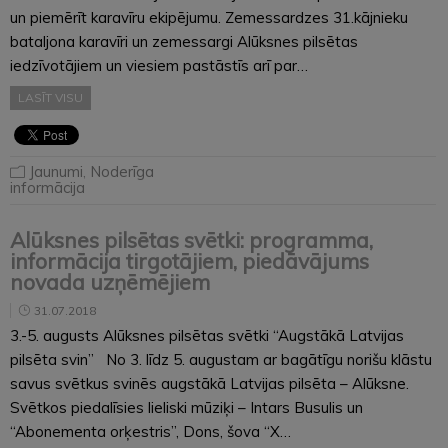
un piemērīt karavīru ekipējumu. Zemessardzes 31.kājnieku
bataljona karavīri un zemessargi Alūksnes pilsētas
iedzīvotājiem un viesiem pastāstīs arī par…
LASĪT VISU
Jaunumi
,
Noderīga
informācija
Alūksnes pilsētas svētki: programma,
informācija tirgotājiem, piedāvājums
novada uzņēmējiem
31.07.2018
3.-5. augusts Alūksnes pilsētas svētki “Augstākā Latvijas
pilsēta svin” No 3. līdz 5. augustam ar bagātīgu norišu klāstu
savus svētkus svinēs augstākā Latvijas pilsēta – Alūksne.
Svētkos piedalīsies lieliski mūziķi – Intars Busulis un
“Abonementa orķestris”, Dons, šova “X…