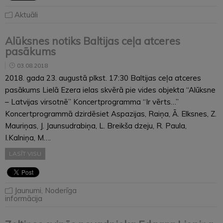
Aktuāli
Alūksnes notiks Baltijas ceļa atceres
pasākums
03.08.2018
2018. gada 23. augustā plkst. 17:30 Baltijas ceļa atceres
pasākums Lielā Ezera ielas skvērā pie vides objekta “Alūksne
– Latvijas virsotnē” Koncertprogramma “Ir vērts…”
Koncertprogrammā dzirdēsiet Aspazijas, Raiņa, Ā. Elksnes, Z.
Mauriņas, J. Jaunsudrabiņa, L. Breikša dzeju, R. Paula,
I.Kalniņa, M….
LASĪT VISU
Jaunumi
,
Noderīga
informācija