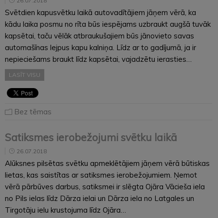
26.07.2018
Svētdien kapusvētku laikā autovadītājiem jāņem vērā, ka
kādu laika posmu no rīta būs iespējams uzbraukt augšā tuvāk
kapsētai, taču vēlāk atbraukušajiem būs jānovieto savas
automašīnas lejpus kapu kalniņa. Līdz ar to gadījumā, ja ir
nepieciešams braukt līdz kapsētai, vajadzētu ierasties…
LASĪT VISU
Bez tēmas
Satiksmes ierobežojumi svētku laikā
26.07.2018
Alūksnes pilsētas svētku apmeklētājiem jāņem vērā būtiskas
lietas, kas saistītas ar satiksmes ierobežojumiem. Ņemot
vērā pārbūves darbus, satiksmei ir slēgta Ojāra Vācieša iela
no Pils ielas līdz Dārza ielai un Dārza iela no Latgales un
Tirgotāju ielu krustojuma līdz Ojāra…