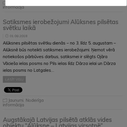
Jaunumi
,
Noderīga
informācija
Satiksmes ierobežojumi Alūksnes pilsētas
svētku laikā
01.08.2018
Alūksnes pilsētas svētku dienās – no 3. līdz 5. augustam –
Alūksnē būs noteikti satiksmes ierobežojumi. Ņemot vērā
notiekošos pārbūves darbus, satiksmei ir slēgts Ojāra
Vācieša ielas posms no Pils ielas līdz Dārza ielai un Dārza
ielas posms no Latgales…
LASĪT VISU
Jaunumi
,
Noderīga
informācija
Augstākajā Latvijas pilsētā atklās vides
objektu “Alūksne – Latvijas virsotnē”