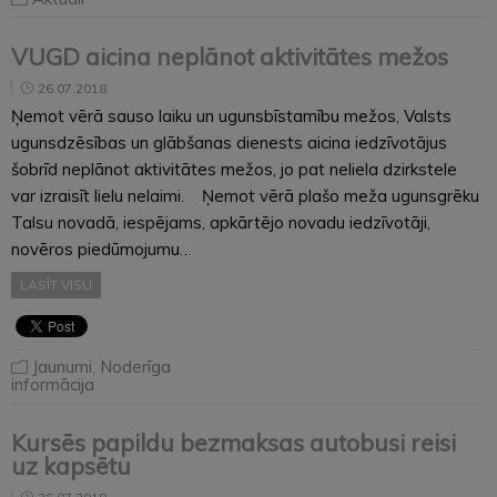
VUGD aicina neplānot aktivitātes mežos
26.07.2018
Ņemot vērā sauso laiku un ugunsbīstamību mežos, Valsts
ugunsdzēsības un glābšanas dienests aicina iedzīvotājus
šobrīd neplānot aktivitātes mežos, jo pat neliela dzirkstele
var izraisīt lielu nelaimi. Ņemot vērā plašo meža ugunsgrēku
Talsu novadā, iespējams, apkārtējo novadu iedzīvotāji,
novēros piedūmojumu…
LASĪT VISU
Jaunumi
,
Noderīga
informācija
Kursēs papildu bezmaksas autobusi reisi
uz kapsētu