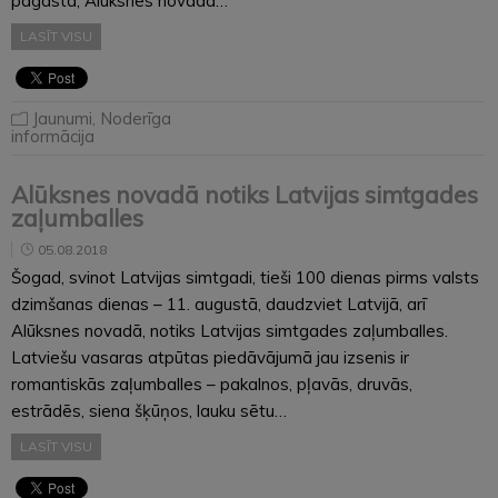
pagastā, Alūksnes novadā…
LASĪT VISU
Jaunumi
,
Noderīga
informācija
Alūksnes novadā notiks Latvijas simtgades
zaļumballes
05.08.2018
Šogad, svinot Latvijas simtgadi, tieši 100 dienas pirms valsts
dzimšanas dienas – 11. augustā, daudzviet Latvijā, arī
Alūksnes novadā, notiks Latvijas simtgades zaļumballes.
Latviešu vasaras atpūtas piedāvājumā jau izsenis ir
romantiskās zaļumballes – pakalnos, pļavās, druvās,
estrādēs, siena šķūņos, lauku sētu…
LASĪT VISU