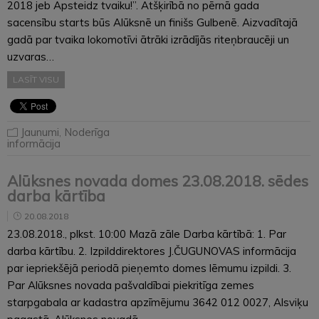
2018 jeb Apsteidz tvaiku!”. Atšķirībā no pērnā gada
sacensību starts būs Alūksnē un finišs Gulbenē. Aizvadītajā
gadā par tvaika lokomotīvi ātrāki izrādījās riteņbraucēji un
uzvaras…
LASĪT VISU
Jaunumi
,
Noderīga
informācija
Alūksnes novada domes 23.08.2018. sēdes
darba kārtība
20.08.2018
23.08.2018., plkst. 10:00 Mazā zāle Darba kārtībā: 1. Par
darba kārtību. 2. Izpilddirektores J.ČUGUNOVAS informācija
par iepriekšējā periodā pieņemto domes lēmumu izpildi. 3.
Par Alūksnes novada pašvaldībai piekritīga zemes
starpgabala ar kadastra apzīmējumu 3642 012 0027, Alsviķu