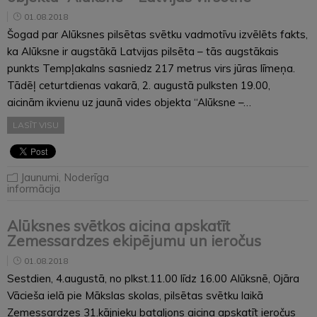
01.08.2018
Šogad par Alūksnes pilsētas svētku vadmotīvu izvēlēts fakts,
ka Alūksne ir augstākā Latvijas pilsēta – tās augstākais
punkts Tempļakalns sasniedz 217 metrus virs jūras līmeņa.
Tādēļ ceturtdienas vakarā, 2. augustā pulksten 19.00,
aicinām ikvienu uz jaunā vides objekta “Alūksne –…
LASĪT VISU
Jaunumi
,
Noderīga
informācija
Alūksnes svētkos aicina apskatīt
Zemessardzes ekipējumu un ieročus
01.08.2018
Sestdien, 4.augustā, no plkst.11.00 līdz 16.00 Alūksnē, Ojāra
Vācieša ielā pie Mākslas skolas, pilsētas svētku laikā
Zemessardzes 31.kājnieku bataljons aicina apskatīt ieročus