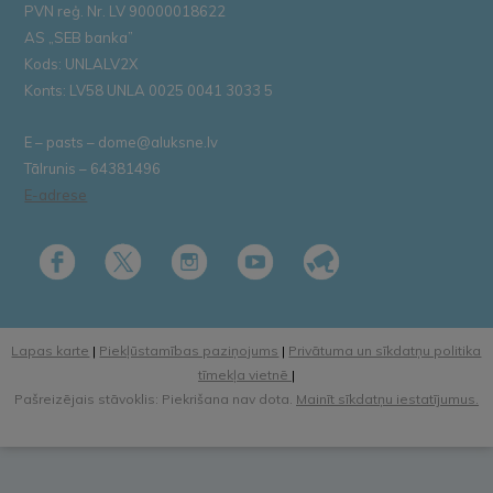
PVN reģ. Nr. LV 90000018622
AS „SEB banka”
Kods: UNLALV2X
Konts: LV58 UNLA 0025 0041 3033 5
E – pasts – dome@aluksne.lv
Tālrunis – 64381496
E-adrese
Lapas karte
|
Piekļūstamības paziņojums
|
Privātuma un sīkdatņu politika
tīmekļa vietnē
|
Pašreizējais stāvoklis: Piekrišana nav dota.
Mainīt sīkdatņu iestatījumus.