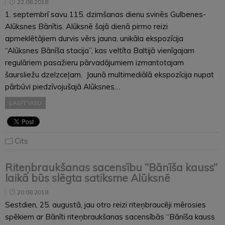
22.08.2018
1. septembrī savu 115. dzimšanas dienu svinēs Gulbenes-
Alūksnes Bānītis. Alūksnē šajā dienā pirmo reizi
apmeklētājiem durvis vērs jauna, unikāla ekspozīcija
“Alūksnes Bānīša stacija”, kas veltīta Baltijā vienīgajam
regulāriem pasažieru pārvadājumiem izmantotajam
šaursliežu dzelzceļam. Jaunā multimediālā ekspozīcija nupat
pārbūvi piedzīvojušajā Alūksnes…
LASĪT VISU
Cits
Riteņbraukšanas sacensību “Bānīša kauss”
laikā būs slēgta satiksme Alūksnē
20.08.2018
Sestdien, 25. augustā, jau otro reizi riteņbraucēji mērosies
spēkiem ar Bānīti riteņbraukšanas sacensībās “Bānīša kauss