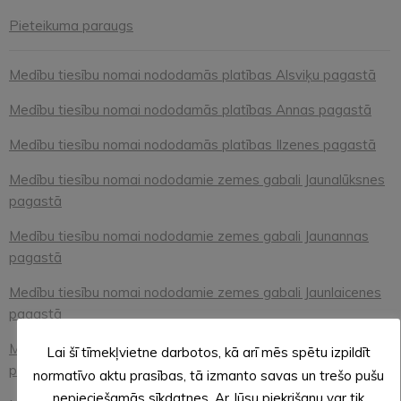
Pieteikuma paraugs
Medību tiesību nomai nododamās platības Alsviķu pagastā
Medību tiesību nomai nododamās platības Annas pagastā
Medību tiesību nomai nododamās platības Ilzenes pagastā
Medību tiesību nomai nododamie zemes gabali Jaunalūksnes
pagastā
Medību tiesību nomai nododamie zemes gabali Jaunannas
pagastā
Medību tiesību nomai nododamie zemes gabali Jaunlaicenes
pagastā
Medību tiesību nomai nododamie zemes gabali Kalncempju
Lai šī tīmekļvietne darbotos, kā arī mēs spētu izpildīt
pagastā
normatīvo aktu prasības, tā izmanto savas un trešo pušu
nepieciešamās sīkdatnes. Ar Jūsu piekrišanu var tik