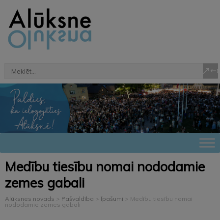
Medību tiesību nomai nododamie
zemes gabali
Alūksnes novads
>
Pašvaldība
>
Īpašumi
>
Medību tiesību nomai
nododamie zemes gabali