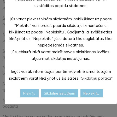
Medību tiesību nomai nododamie zemes gabali Liepnas
uzstādītas papildu sīkdatnes.
pagastā
Medību tiesību nomai nododamie zemes gabali Malienas
Jūs varat piekrist visām sīkdatnēm, noklikšķinot uz pogas
pagastā
“Piekrītu” vai noraidīt papildu sīkdatņu izmantošanu,
klikšķinot uz pogas “Nepiekrītu”. Gadījumā, ja izvēlēsieties
Medību tiesību nomai nododamie zemes gabali Mālupes
klikšķināt uz “Nepiekrītu”, jūsu datorā tiks saglabātas tikai
pagastā
nepieciešamās sīkdatnes.
Medību tiesību nomai nododamie zemes gabali Mārkalnes
Jūs jebkurā laikā varat mainīt savas piekrišanas izvēles,
pagastā
atjauninot sīkdatņu iestatījumus.
Medību tiesību nomai nododamie zemes gabali Pededzes
Iegūt vairāk informācijas par tīmekļvietnē izmantotajām
pagastā
sīkdatnēm varat klikšķinot uz šīs saites
"Sīkdatņu politika"
Medību tiesību nomai nododamie zemes gabali Veclaicenes
pagastā
Piekrītu
Sīkdatņu iestatījumi
Nepiekrītu
Medību tiesību nomai nododamie zemes gabali Zeltiņu
pagastā
Medību tiesību nomai nododamie zemes gabali Ziemera