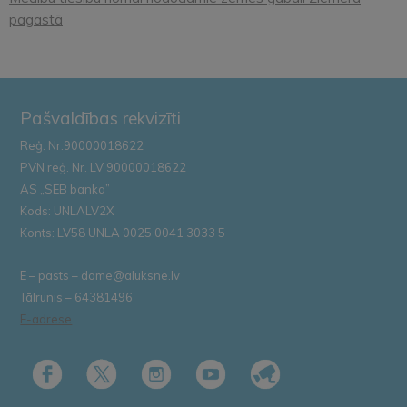
pagastā
Pašvaldības rekvizīti
Reģ. Nr.90000018622
PVN reģ. Nr. LV 90000018622
AS „SEB banka”
Kods: UNLALV2X
Konts: LV58 UNLA 0025 0041 3033 5
E – pasts – dome@aluksne.lv
Tālrunis – 64381496
E-adrese