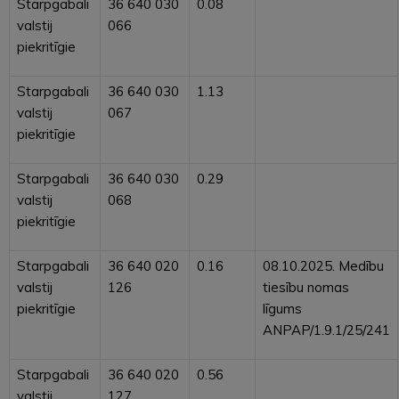
Starpgabali
36 640 030
0.08
valstij
066
piekritīgie
Starpgabali
36 640 030
1.13
valstij
067
piekritīgie
Starpgabali
36 640 030
0.29
valstij
068
piekritīgie
Starpgabali
36 640 020
0.16
08.10.2025. Medību
valstij
126
tiesību nomas
piekritīgie
līgums
ANPAP/1.9.1/25/241
Starpgabali
36 640 020
0.56
valstij
127