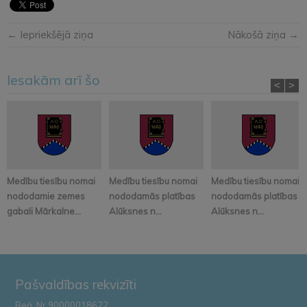
← Iepriekšējā ziņa
Nākošā ziņa →
Iesakām arī šo
<
>
Medību tiesību nomai
Medību tiesību nomai
Medību tiesību nomai
nododamie zemes
nododamās platības
nododamās platības
gabali Mārkalne...
Alūksnes n...
Alūksnes n...
Pašvaldības rekvizīti
Reģ. Nr.90000018622