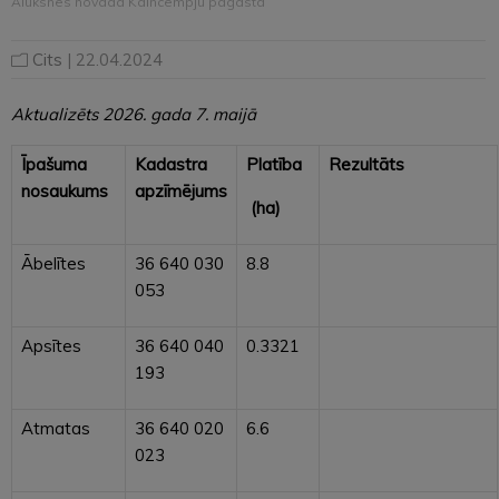
Alūksnes novada Kalncempju pagastā
Cits
| 22.04.2024
Aktualizēts 2026. gada 7. maijā
Īpašuma
Kadastra
Platība
Rezultāts
nosaukums
apzīmējums
(ha)
Ābelītes
36 640 030
8.8
053
Apsītes
36 640 040
0.3321
193
Atmatas
36 640 020
6.6
023