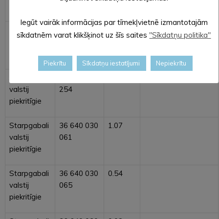
piekritīgie
Iegūt vairāk informācijas par tīmekļvietnē izmantotajām
Starpgabali
36 640 040
0.06
sīkdatnēm varat klikšķinot uz šīs saites
"Sīkdatņu politika"
valstij
248
piekritīgie
Piekrītu
Sīkdatņu iestatījumi
Nepiekrītu
Starpgabali
36 640 040
0.85
valstij
254
piekritīgie
Starpgabali
36 640 030
1.07
valstij
061
piekritīgie
Starpgabali
36 640 030
0.54
valstij
065
piekritīgie