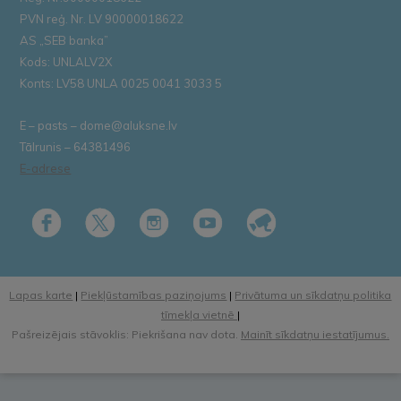
PVN reģ. Nr. LV 90000018622
AS „SEB banka”
Kods: UNLALV2X
Konts: LV58 UNLA 0025 0041 3033 5
E – pasts – dome@aluksne.lv
Tālrunis – 64381496
E-adrese
Lapas karte
|
Piekļūstamības paziņojums
|
Privātuma un sīkdatņu politika
tīmekļa vietnē
|
Pašreizējais stāvoklis: Piekrišana nav dota.
Mainīt sīkdatņu iestatījumus.