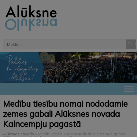
Medību tiesību nomai nododamie
zemes gabali Alūksnes novada
Kalncempju pagastā
Alūksnes novads
>
Medību tiesību nomai nododamie zemes gabali