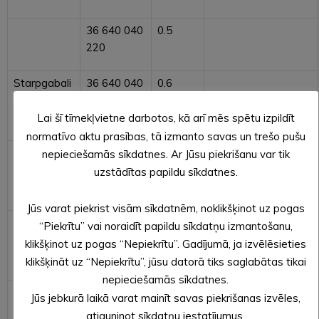
36 640 040
0.5
220
Starpgabali
36 640 040
0.6
pašvaldībai
138
piekritīgie
Lai šī tīmekļvietne darbotos, kā arī mēs spētu izpildīt
normatīvo aktu prasības, tā izmanto savas un trešo pušu
Starpgabali
36 640 030
1.1389
nepieciešamās sīkdatnes. Ar Jūsu piekrišanu var tik
pašvaldībai
048
uzstādītas papildu sīkdatnes.
piekritīgie
Jūs varat piekrist visām sīkdatnēm, noklikšķinot uz pogas
Starpgabali
36 640 030
3.6
“Piekrītu” vai noraidīt papildu sīkdatņu izmantošanu,
pašvaldībai
057
klikšķinot uz pogas “Nepiekrītu”. Gadījumā, ja izvēlēsieties
piekritīgie
klikšķināt uz “Nepiekrītu”, jūsu datorā tiks saglabātas tikai
nepieciešamās sīkdatnes.
Starpgabali
36 640 040
0.6
Jūs jebkurā laikā varat mainīt savas piekrišanas izvēles,
pašvaldībai
155
atjauninot sīkdatņu iestatījumus.