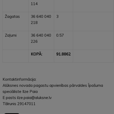
114
Žagatas
36 640 040
3
218
Zaļumi
36 640 040
0.57
226
KOPĀ:
91.8862
Kontaktinformācija:
Alūksnes novada pagastu apvienības pārvaldes Īpašuma
speciāliste Ilze Paia
E pasts ilze.paia@aluksne.lv
Tālrunis 29147011