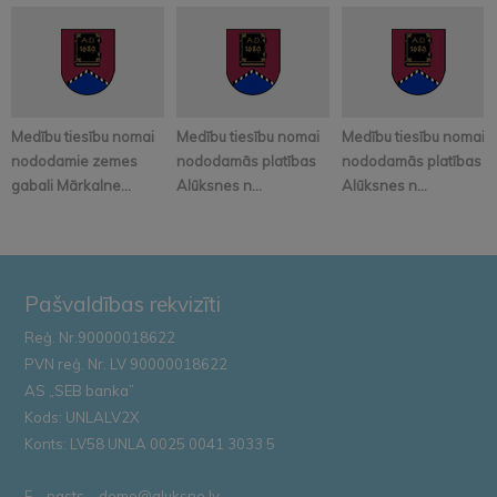
Medību tiesību nomai
Medību tiesību nomai
Medību tiesību nomai
nododamie zemes
nododamās platības
nododamās platības
gabali Mārkalne...
Alūksnes n...
Alūksnes n...
Pašvaldības rekvizīti
Reģ. Nr.90000018622
PVN reģ. Nr. LV 90000018622
AS „SEB banka”
Kods: UNLALV2X
Konts: LV58 UNLA 0025 0041 3033 5
E – pasts – dome@aluksne.lv