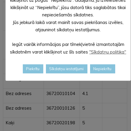
klikšķinot uz pogas “Nepiekrītu”. Gadījumā, ja izvēlēsieties
Starpgabali
36720020255
1.2
klikšķināt uz “Nepiekrītu”, jūsu datorā tiks saglabātas tikai
pašvaldībai
nepieciešamās sīkdatnes.
piekritīgie
Jūs jebkurā laikā varat mainīt savas piekrišanas izvēles,
atjauninot sīkdatņu iestatījumus.
Starpgabali
36720040057
0.4005
pašvaldībai
Iegūt vairāk informācijas par tīmekļvietnē izmantotajām
piekritīgie
sīkdatnēm varat klikšķinot uz šīs saites
"Sīkdatņu politika"
Zaļumi
36720010044
1.16
Piekrītu
Sīkdatņu iestatījumi
Nepiekrītu
Gundegas
36720020265
1.82
Bez adreses
36720010104
4.1
Bez adreses
36720010126
5
Kaķi
36720020198
5