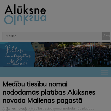
Medību tiesību nomai
nododamās platības Alūksnes
novada Malienas pagastā
Alūksnes novads
>
Medību tiesību nomai nododamās platības