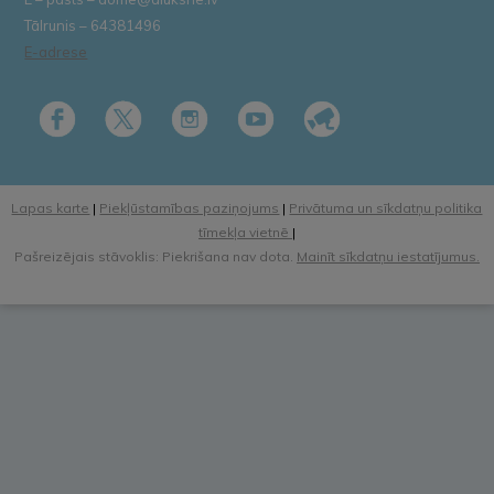
Tālrunis – 64381496
E-adrese
Lapas karte
|
Piekļūstamības paziņojums
|
Privātuma un sīkdatņu politika
tīmekļa vietnē
|
Pašreizējais stāvoklis: Piekrišana nav dota.
Mainīt sīkdatņu iestatījumus.