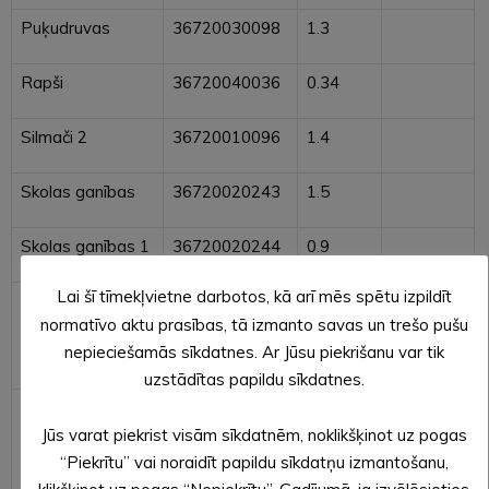
Puķudruvas
36720030098
1.3
Rapši
36720040036
0.34
Silmači 2
36720010096
1.4
Skolas ganības
36720020243
1.5
Skolas ganības 1
36720020244
0.9
Lai šī tīmekļvietne darbotos, kā arī mēs spētu izpildīt
Starpgabali
36720010103
0.2
normatīvo aktu prasības, tā izmanto savas un trešo pušu
pašvaldībai
nepieciešamās sīkdatnes. Ar Jūsu piekrišanu var tik
piekritīgie
uzstādītas papildu sīkdatnes.
Starpgabali
36720020252
4.9
pašvaldībai
Jūs varat piekrist visām sīkdatnēm, noklikšķinot uz pogas
piekritīgie
“Piekrītu” vai noraidīt papildu sīkdatņu izmantošanu,