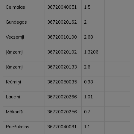
Ceļmalas
36720040051
1.5
Gundegas
36720020162
2
Veczemji
36720010100
2.68
Jāņzemji
36720020102
1.3206
Jāņzemji
36720020133
2.6
Krūmiņi
36720050035
0.98
Lauciņi
36720020266
1.01
Mākonīši
36720020256
0.7
Priežukalns
36720040081
1.1