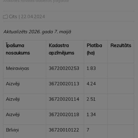
Alūksnes novada Malienas pagastā
Cits
| 22.04.2024
Aktualizēts 2026. gada 7. maijā
Īpašuma
Kadastra
Platība
Rezultāts
nosaukums
apzīmējums
(ha)
Meiraviņas
36720020253
1.83
Aizvēji
36720020113
4.24
Aizvēji
36720020114
2.51
Aizvēji
36720020118
1.34
Brīviņi
36720010122
7