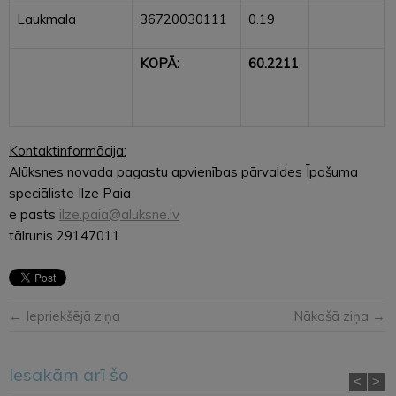
Laukmala
36720030111
0.19
KOPĀ:
60.2211
Kontaktinformācija:
Alūksnes novada pagastu apvienības pārvaldes Īpašuma
speciāliste Ilze Paia
e pasts
ilze.paia@aluksne.lv
tālrunis 29147011
← Iepriekšējā ziņa
Nākošā ziņa →
Iesakām arī šo
<
>