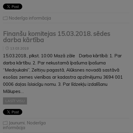
Noderīga informācija
Finanšu komitejas 15.03.2018. sēdes
darba kārtība
13.03.2018
15.03.2018., plkst. 10:00 Mazā zāle Darba kārtībā: 1. Par
darba kārtību. 2. Par nekustamā īpašuma īpašuma
“Medņukalni”, Zeltiņu pagastā, Alūksnes novadā sastāvā
esošas zemes vienības ar kadastra apzīmējumu 3694 001
0006 daļas īslaicīgu nomu. 3. Par līdzekļu izdalīšanu
Mālupes…
LASĪT VISU
Jaunumi
,
Noderīga
informācija