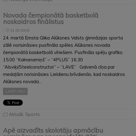
Novada čempionātā basketbolā
noskaidros finālistus
21.03.2018
24. martā Ernsta Glika Alūksnes Valsts ģimnāzijas sporta
zālē norisināsies pusfināla spēles Alūksnes novada
čempionātā basketbolā vīriešiem. Pusfināla spēļu grafiks:
15.00 “Kalnanamiņš” – “4PLUS” 16.30
“Alsviķi/Steelconstructor” – “LAVE” Galvenā cīņa par
medaļām norisināsies Lieldienu brīvdienās, kad noskaidros
Alūksnes novada…
LASĪT VISU
Aktuāli
,
Sports
Apē aizvadīts skolotāju apmācību