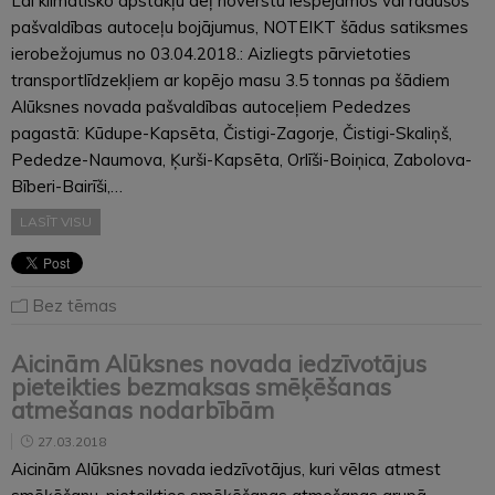
Lai klimatisko apstākļu dēļ novērstu iespējamos vai radušos
pašvaldības autoceļu bojājumus, NOTEIKT šādus satiksmes
ierobežojumus no 03.04.2018.: Aizliegts pārvietoties
transportlīdzekļiem ar kopējo masu 3.5 tonnas pa šādiem
Alūksnes novada pašvaldības autoceļiem Pededzes
pagastā: Kūdupe-Kapsēta, Čistigi-Zagorje, Čistigi-Skaliņš,
Pededze-Naumova, Ķurši-Kapsēta, Orlīši-Boiņica, Zabolova-
Bīberi-Bairīši,…
LASĪT VISU
Bez tēmas
Aicinām Alūksnes novada iedzīvotājus
pieteikties bezmaksas smēķēšanas
atmešanas nodarbībām
27.03.2018
Aicinām Alūksnes novada iedzīvotājus, kuri vēlas atmest