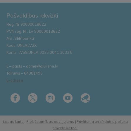
Pašvaldības rekvizīti
Reģ. Nr.90000018622
PVN reģ. Nr. LV 90000018622
AS „SEB banka”
Kods: UNLALV2X
Konts: LV58 UNLA 0025 0041 3033 5
E – pasts – dome@aluksne.lv
Tālrunis – 64381496
E-adrese
Lapas karte
|
Piekļūstamības paziņojums
|
Privātuma un sīkdatņu politika
tīmekļa vietnē
|