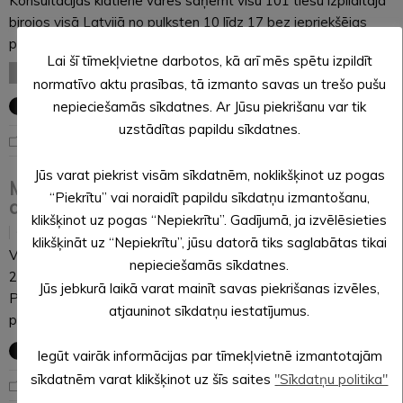
Konsultācijas klātienē varēs saņemt visu 101 tiesu izpildītāja
birojos visā Latvijā no pulksten 10 līdz 17 bez iepriekšējas
pieteikšanās. Ik gadu ceturtā daļa…
Lai šī tīmekļvietne darbotos, kā arī mēs spētu izpildīt
LASĪT VISU
normatīvo aktu prasības, tā izmanto savas un trešo pušu
nepieciešamās sīkdatnes. Ar Jūsu piekrišanu var tik
uzstādītas papildu sīkdatnes.
Noderīga informācija
Jūs varat piekrist visām sīkdatnēm, noklikšķinot uz pogas
Mainīts Pededzes robežšķērsošanas vietas
“Piekrītu” vai noraidīt papildu sīkdatņu izmantošanu,
darba laiks
klikšķinot uz pogas “Nepiekrītu”. Gadījumā, ja izvēlēsieties
15.03.2018
klikšķināt uz “Nepiekrītu”, jūsu datorā tiks saglabātas tikai
Valsts robežsardzes Viļakas pārvaldes informē, ka no
nepieciešamās sīkdatnes.
2018.gada 25.marta līdz oktobra pēdējai svētdienai
Jūs jebkurā laikā varat mainīt savas piekrišanas izvēles,
Pededzes robežšķērsošanas vietas darba laiks būs no
atjauninot sīkdatņu iestatījumus.
pulksten 08:00 līdz 20:00.
Iegūt vairāk informācijas par tīmekļvietnē izmantotajām
sīkdatnēm varat klikšķinot uz šīs saites
"Sīkdatņu politika"
Noderīga informācija