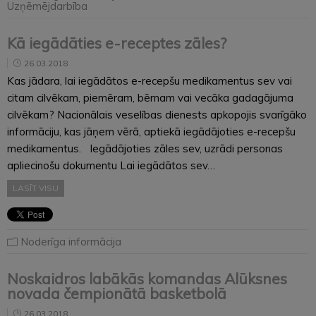
Uzņēmējdarbība
Kā iegādāties e-receptes zāles?
26.03.2018
Kas jādara, lai iegādātos e-recepšu medikamentus sev vai
citam cilvēkam, piemēram, bērnam vai vecāka gadagājuma
cilvēkam? Nacionālais veselības dienests apkopojis svarīgāko
informāciju, kas jāņem vērā, aptiekā iegādājoties e-recepšu
medikamentus. Iegādājoties zāles sev, uzrādi personas
apliecinošu dokumentu Lai iegādātos sev…
LASĪT VISU
Noderīga informācija
Noskaidros labākās komandas Alūksnes
novada čempionātā basketbolā
26.03.2018