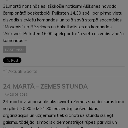
31.martā norisināsies izšķirošie notikumi Alūksnes novada
čempionātā basketbolā. Pulksten 14.30 spēli par pirmo vietu
aizvadīs sieviešu komandas, un tajā savā starpā sacentīsies
“Moseņis” no Rēzeknes un baketbolistes no komandas
“Alūksne”. Pulksten 16.00 spēli par trešo vietu aizvadīs vīriešu
komandas –…
LASĪT VISU
Aktuāli
,
Sports
24. MARTĀ – ZEMES STUNDA
26.03.2018
24. martā visā pasaulē tiks svinēta Zemes stunda, kuras laikā
no plkst. 20.30 līdz 21.30 iedzīvotāji, pašvaldības,
organizācijas un uzņēmumi tiek aicināti uz stundu izslēgt
gaismu, tādējādi simboliski demonstrējot rūpes par vidi un