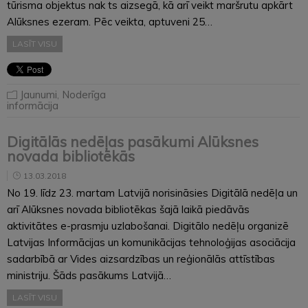
tūrisma objektus nak ts aizsegā, kā arī veikt maršrutu apkārt
Alūksnes ezeram. Pēc veikta, aptuveni 25…
LASĪT VISU
Jaunumi
,
Noderīga
informācija
Digitālās nedēļas pasākumi Alūksnes
novada bibliotēkās
13.03.2018
No 19. līdz 23. martam Latvijā norisināsies Digitālā nedēļa un
arī Alūksnes novada bibliotēkas šajā laikā piedāvās
aktivitātes e-prasmju uzlabošanai. Digitālo nedēļu organizē
Latvijas Informācijas un komunikācijas tehnoloģijas asociācija
sadarbībā ar Vides aizsardzības un reģionālās attīstības
ministriju. Šāds pasākums Latvijā…
LASĪT VISU