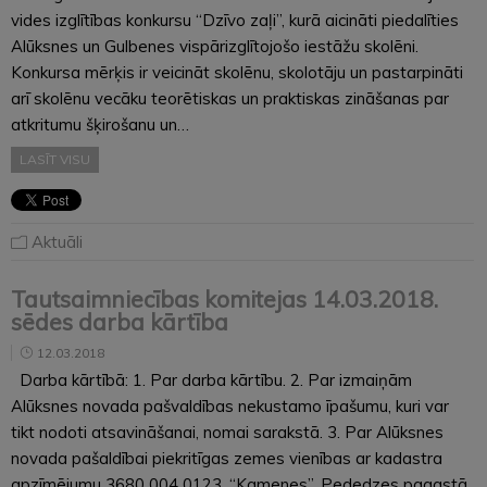
vides izglītības konkursu “Dzīvo zaļi”, kurā aicināti piedalīties
Alūksnes un Gulbenes vispārizglītojošo iestāžu skolēni.
Konkursa mērķis ir veicināt skolēnu, skolotāju un pastarpināti
arī skolēnu vecāku teorētiskas un praktiskas zināšanas par
atkritumu šķirošanu un…
LASĪT VISU
Aktuāli
Tautsaimniecības komitejas 14.03.2018.
sēdes darba kārtība
12.03.2018
Darba kārtībā: 1. Par darba kārtību. 2. Par izmaiņām
Alūksnes novada pašvaldības nekustamo īpašumu, kuri var
tikt nodoti atsavināšanai, nomai sarakstā. 3. Par Alūksnes
novada pašaldībai piekritīgas zemes vienības ar kadastra
apzīmējumu 3680 004 0123, “Kamenes”, Pededzes pagastā,