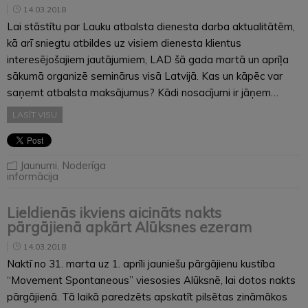
14.03.2018
Lai stāstītu par Lauku atbalsta dienesta darba aktualitātēm,
kā arī sniegtu atbildes uz visiem dienesta klientus
interesējošajiem jautājumiem, LAD šā gada martā un aprīļa
sākumā organizē seminārus visā Latvijā. Kas un kāpēc var
saņemt atbalsta maksājumus? Kādi nosacījumi ir jāņem…
LASĪT VISU
Jaunumi
,
Noderīga
informācija
Lieldienās ikviens aicināts nakts
pārgājienā apkārt Alūksnes ezeram
14.03.2018
Naktī no 31. marta uz 1. aprīli jauniešu pārgājienu kustība
“‎Movement Spontaneous‎” viesosies Alūksnē, lai dotos nakts
pārgājienā. Tā laikā paredzēts apskatīt pilsētas zināmākos