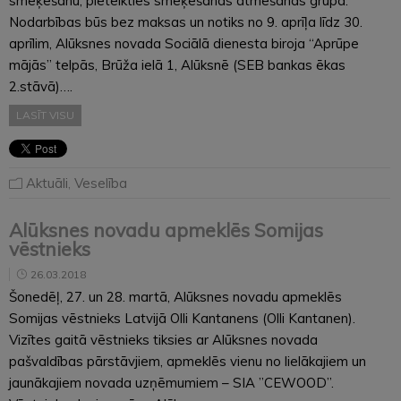
smēķēšanu, pieteikties smēķēšanas atmešanas grupā.
Nodarbības būs bez maksas un notiks no 9. aprīļa līdz 30.
aprīlim, Alūksnes novada Sociālā dienesta biroja “Aprūpe
mājās” telpās, Brūža ielā 1, Alūksnē (SEB bankas ēkas
2.stāvā)….
LASĪT VISU
Aktuāli
,
Veselība
Alūksnes novadu apmeklēs Somijas
vēstnieks
26.03.2018
Šonedēļ, 27. un 28. martā, Alūksnes novadu apmeklēs
Somijas vēstnieks Latvijā Olli Kantanens (Olli Kantanen).
Vizītes gaitā vēstnieks tiksies ar Alūksnes novada
pašvaldības pārstāvjiem, apmeklēs vienu no lielākajiem un
jaunākajiem novada uzņēmumiem – SIA ”CEWOOD”.