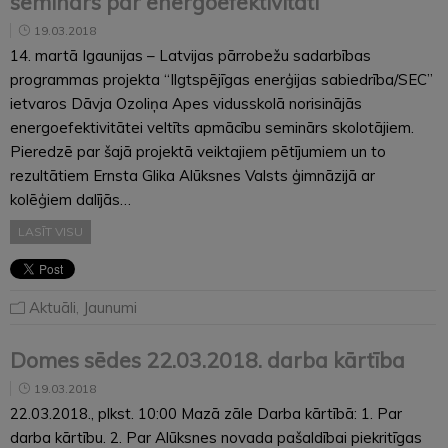
seminārs par energoefektivitāti
19.03.2018
14. martā Igaunijas – Latvijas pārrobežu sadarbības
programmas projekta “Ilgtspējīgas enerģijas sabiedrība/SEC”
ietvaros Dāvja Ozoliņa Apes vidusskolā norisinājās
energoefektivitātei veltīts apmācību seminārs skolotājiem.
Pieredzē par šajā projektā veiktajiem pētījumiem un to
rezultātiem Ernsta Glika Alūksnes Valsts ģimnāzijā ar
kolēģiem dalījās…
LASĪT VISU
Aktuāli
,
Jaunumi
Domes sēdes 22.03.2018. darba kārtība
19.03.2018
22.03.2018., plkst. 10:00 Mazā zāle Darba kārtībā: 1. Par
darba kārtību. 2. Par Alūksnes novada pašaldībai piekritīgas