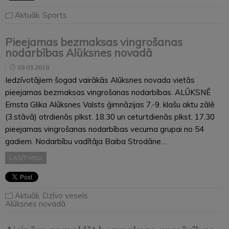
Aktuāli
,
Sports
Pieejamas bezmaksas vingrošanas
nodarbības Alūksnes novadā
09.03.2018
Iedzīvotājiem šogad vairākās Alūksnes novada vietās
pieejamas bezmaksas vingrošanas nodarbības. ALŪKSNĒ
Ernsta Glika Alūksnes Valsts ģimnāzijas 7.-9. klašu aktu zālē
(3.stāvā) otrdienās plkst. 18.30 un ceturtdienās plkst. 17.30
pieejamas vingrošanas nodarbības vecuma grupai no 54
gadiem. Nodarbību vadītāja Baiba Strodāne…
LASĪT VISU
Aktuāli
,
Dzīvo vesels
Alūksnes novadā