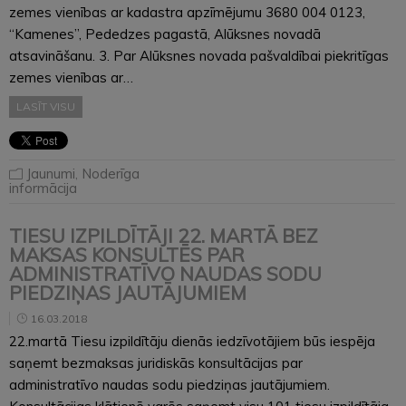
zemes vienības ar kadastra apzīmējumu 3680 004 0123,
“Kamenes”, Pededzes pagastā, Alūksnes novadā
atsavināšanu. 3. Par Alūksnes novada pašvaldībai piekritīgas
zemes vienības ar…
LASĪT VISU
Jaunumi
,
Noderīga
informācija
TIESU IZPILDĪTĀJI 22. MARTĀ BEZ
MAKSAS KONSULTĒS PAR
ADMINISTRATĪVO NAUDAS SODU
PIEDZIŅAS JAUTĀJUMIEM
16.03.2018
22.martā Tiesu izpildītāju dienās iedzīvotājiem būs iespēja
saņemt bezmaksas juridiskās konsultācijas par
administratīvo naudas sodu piedziņas jautājumiem.