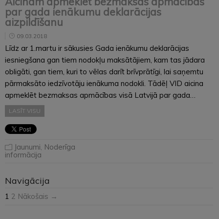
Aicinām apmeklēt bezmaksas apmācības
par gada ienākumu deklarācijas
aizpildīšanu
09.03.2018
Līdz ar 1.martu ir sākusies Gada ienākumu deklarācijas
iesniegšana gan tiem nodokļu maksātājiem, kam tas jādara
obligāti, gan tiem, kuri to vēlas darīt brīvprātīgi, lai saņemtu
pārmaksāto iedzīvotāju ienākuma nodokli. Tādēļ VID aicina
apmeklēt bezmaksas apmācības visā Latvijā par gada…
LASĪT VISU
Jaunumi
,
Noderīga
informācija
Navigācija
1
2
Nākošais →