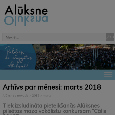
Arhīvs par mēnesi:
marts 2018
Alūksnes novads
>
2018
>
marts
Tiek izsludināta pieteikšanās Alūksnes
pilsētas mazo vokālistu konkursam “Cālis