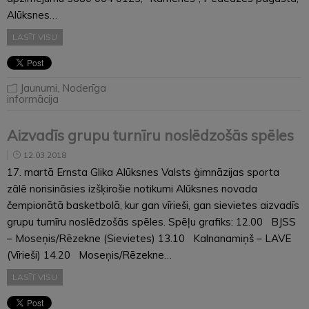
Alūksnes…
LASĪT VISU
Jaunumi
,
Noderīga
informācija
Aizvadīs grupu turnīru noslēdzošās spēles
12.03.2018
17. martā Ernsta Glika Alūksnes Valsts ģimnāzijas sporta
zālē norisināsies izšķirošie notikumi Alūksnes novada
čempionātā basketbolā, kur gan vīrieši, gan sievietes aizvadīs
grupu turnīru noslēdzošās spēles. Spēļu grafiks: 12.00 BJSS
– Moseņis/Rēzekne (Sievietes) 13.10 Kalnanamiņš – LAVE
(Vīrieši) 14.20 Moseņis/Rēzekne…
LASĪT VISU