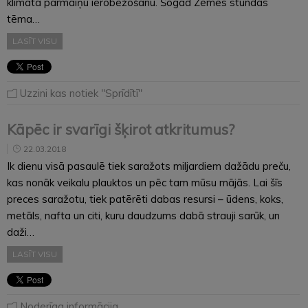
klimata pārmaiņu ierobežošanu. Šogad Zemes stundas
tēma…
LASĪT VISU
Uzzini kas notiek "Sprīdītī"
Kāpēc ir svarīgi šķirot atkritumus?
22.03.2018
Ik dienu visā pasaulē tiek saražots miljardiem dažādu preču,
kas nonāk veikalu plauktos un pēc tam mūsu mājās. Lai šīs
preces saražotu, tiek patērēti dabas resursi – ūdens, koks,
metāls, nafta un citi, kuru daudzums dabā strauji sarūk, un
daži…
LASĪT VISU
Noderīga informācija