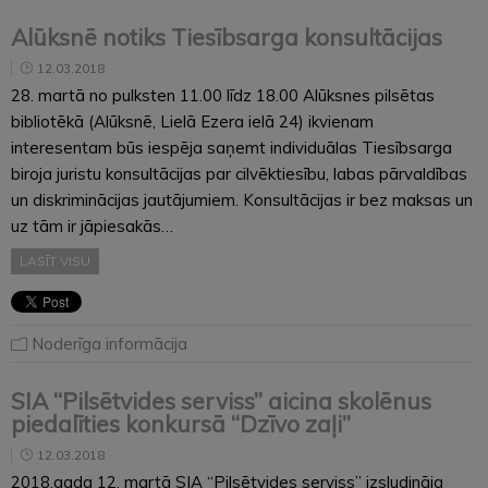
Alūksnē notiks Tiesībsarga konsultācijas
12.03.2018
28. martā no pulksten 11.00 līdz 18.00 Alūksnes pilsētas
bibliotēkā (Alūksnē, Lielā Ezera ielā 24) ikvienam
interesentam būs iespēja saņemt individuālas Tiesībsarga
biroja juristu konsultācijas par cilvēktiesību, labas pārvaldības
un diskriminācijas jautājumiem. Konsultācijas ir bez maksas un
uz tām ir jāpiesakās…
LASĪT VISU
Noderīga informācija
SIA “Pilsētvides serviss” aicina skolēnus
piedalīties konkursā “Dzīvo zaļi”
12.03.2018
2018.gada 12. martā SIA “Pilsētvides serviss” izsludināja