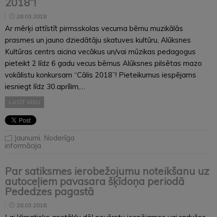
2018”!
28.03.2018
Ar mērķi attīstīt pirmsskolas vecuma bērnu muzikālās
prasmes un jauno dziedātāju skatuves kultūru, Alūksnes
Kultūras centrs aicina vecākus un/vai mūzikas pedagogus
pieteikt 2 līdz 6 gadu vecus bērnus Alūksnes pilsētas mazo
vokālistu konkursam “Cālis 2018”! Pieteikumus iespējams
iesniegt līdz 30.aprīlim,…
LASĪT VISU
Jaunumi
,
Noderīga
informācija
Par satiksmes ierobežojumu noteikšanu uz
autoceļiem pavasara šķīdoņa periodā
Pededzes pagastā
28.03.2018