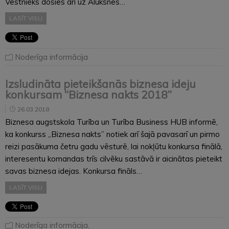
Vēstnieks dosies arī uz Alūksnes…
LASĪT VISU
Noderīga informācija
Izsludināta pieteikšanās biznesa ideju
konkursam “Biznesa nakts 2018”
26.03.2018
Biznesa augstskola Turība un Turība Business HUB informē,
ka konkurss „Biznesa nakts” notiek arī šajā pavasarī un pirmo
reizi pasākuma četru gadu vēsturē, lai nokļūtu konkursa finālā,
interesentu komandas trīs cilvēku sastāvā ir aicinātas pieteikt
savas biznesa idejas. Konkursa fināls…
LASĪT VISU
Noderīga informācija
,