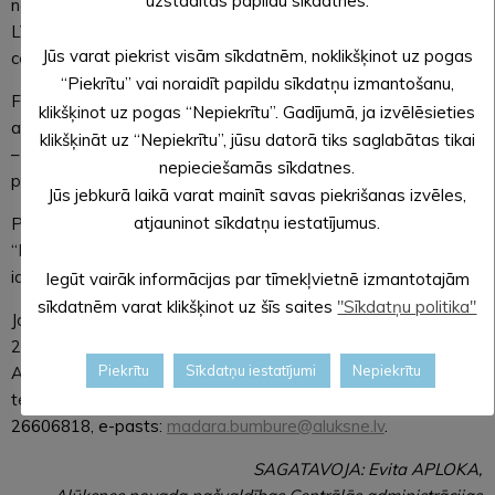
uzstādītas papildu sīkdatnes.
novada pašvaldībā, Dārza ielā 11, Alūksnē, Alūksnes novadā,
LV-4301, sūtot pa pastu vai iesniedzot klientu apkalpošanas
Jūs varat piekrist visām sīkdatnēm, noklikšķinot uz pogas
centrā, vai arī elektroniski uz e-pastu:
dome@aluksne.lv
.
“Piekrītu” vai noraidīt papildu sīkdatņu izmantošanu,
Fiziskām personām jānorāda vārds, uzvārds, dzīvesvietas
klikšķinot uz pogas “Nepiekrītu”. Gadījumā, ja izvēlēsieties
adrese/e-pasta adrese, tālruņa numurs, juridiskām personām
klikšķināt uz “Nepiekrītu”, jūsu datorā tiks saglabātas tikai
– nosaukums, reģistrācijas numurs, darbības vietas adrese/e-
nepieciešamās sīkdatnes.
pasta adrese, kontaktpersona un tās tālruņa numurs.
Jūs jebkurā laikā varat mainīt savas piekrišanas izvēles,
atjauninot sīkdatņu iestatījumus.
Priekšlikumus iesniegt ir iespējams arī Ģeoportālā, nospiežot
“Iesniegt priekšlikumu” un autentificējoties ar elektronisko
identifikācijas pakalpojumu sniedzēju.
Iegūt vairāk informācijas par tīmekļvietnē izmantotajām
sīkdatnēm varat klikšķinot uz šīs saites
"Sīkdatņu politika"
Jautājumos par Alūksnes novada Teritorijas plānojuma
2015.-2027. gadam grozījumiem lūdzam vērsties pie
Piekrītu
Sīkdatņu iestatījumi
Nepiekrītu
Alūksnes novada pašvaldības Centrālās administrācijas
teritorijas plānotājas Madaras Ziņģes-Bumbures, tālrunis:
26606818, e-pasts:
madara.bumbure@aluksne.lv
.
SAGATAVOJA: Evita APLOKA,