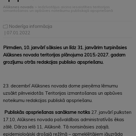
Alūksnes novads
>
Iedzīvotājus aicina iesaistīties teritorijas
izmantošanas un apbūves noteikumu publiskajā apspriešanā
Noderīga informācija
| 07.01.2022
Pirmdien, 10. janvārī sāksies un līdz 31. janvārim turpināsies
Alūksnes novada teritorijas plānojuma 2015.-2027. gadam
grozījumu otrās redakcijas publisko apspriešanu.
23. decembrī Alūksnes novada dome pieņēma lēmumu
uzsākt pilnveidotās Teritorijas izmantošanas un apbūves
noteikumu redakcijas publiskā apspriešanu.
Publiskās apspriešanas sanāksme notiks
27. janvārī pulksten
17.10, Alūksnes novada pašvaldības administratīvās ēkas
zālē, Dārza ielā 11, Alūksnē. Tā norisināsies zaļajā,
epidemioloģiski drošajā režīmā – apmeklētājiem jāuzrāda