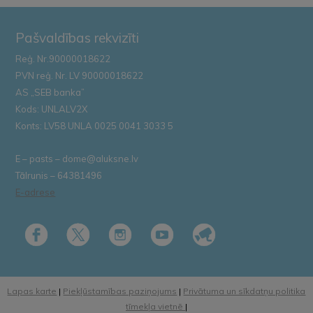
Pašvaldības rekvizīti
Reģ. Nr.90000018622
PVN reģ. Nr. LV 90000018622
AS „SEB banka”
Kods: UNLALV2X
Konts: LV58 UNLA 0025 0041 3033 5
E – pasts – dome@aluksne.lv
Tālrunis – 64381496
E-adrese
Lapas karte
|
Piekļūstamības paziņojums
|
Privātuma un sīkdatņu politika
tīmekļa vietnē
|