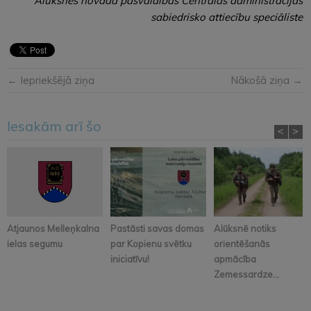
Alūksnes novada pašvaldības Centrālās administrācijas
sabiedrisko attiecību speciāliste
← Iepriekšējā ziņa
Nākošā ziņa →
Iesakām arī šo
<
>
Atjaunos Melleņkalna
Pastāsti savas domas
Alūksnē notiks
ielas segumu
par Kopienu svētku
orientēšanās
iniciatīvu!
apmācība
Zemessardze...