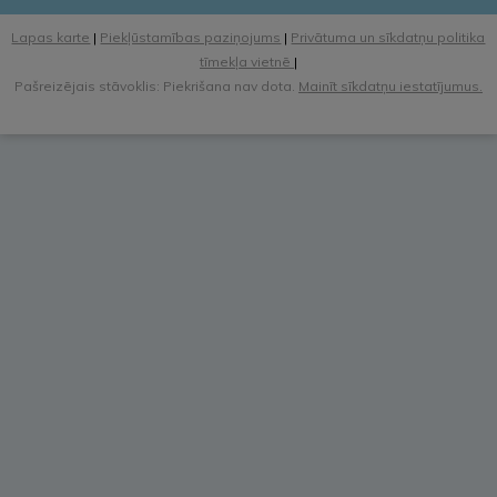
Lapas karte
|
Piekļūstamības paziņojums
|
Privātuma un sīkdatņu politika
tīmekļa vietnē
|
Pašreizējais stāvoklis: Piekrišana nav dota.
Mainīt sīkdatņu iestatījumus.