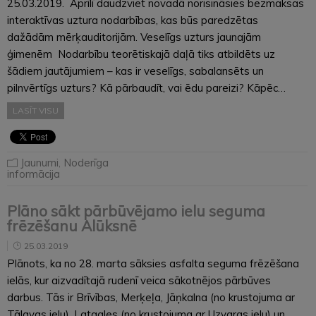
25.03.2019. Aprīlī daudzviet novadā norisināsies bezmaksas
interaktīvas uztura nodarbības, kas būs paredzētas
dažādām mērķauditorijām. Veselīgs uzturs jaunajām
ģimenēm Nodarbību teorētiskajā daļā tiks atbildēts uz
šādiem jautājumiem – kas ir veselīgs, sabalansēts un
pilnvērtīgs uzturs? Kā pārbaudīt, vai ēdu pareizi? Kāpēc…
LASĪT VISU
Jaunumi
,
Noderīga
informācija
Plāno sākt pārbūvējamo ielu seguma
frēzēšanu Alūksnē
25.03.2019
Plānots, ka no 28. marta sāksies asfalta seguma frēzēšana
ielās, kur aizvadītajā rudenī veica sākotnējos pārbūves
darbus. Tās ir Brīvības, Merķeļa, Jāņkalna (no krustojuma ar
Tālavas ielu), Latgales (no krustojuma ar Uzvaras ielu) un