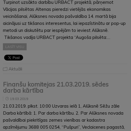
Turpinot uzsākto darbību URBACT projektā, pārņemot
Vācijas pilsētas Altenas pieredzi vietējās ekonomikas
veicināšanai, Alūksnes novada pašvaldība 14. martā bija
aicinājusi uz tikšanos interesentus, lai iepazīstinātu ar pop-up
metodi un diskutētu par iespējām to ieviest Alūksnē.
Tikšanos vadīja URBACT projekta “Augoša pilsēta:…
LASĪT VISU
Aktuāli
Finanšu komitejas 21.03.2019. sēdes
darba kārtība
19.03.2019
21.03.2019. plkst. 10:00 Uzvaras ielā 1, Alūksnē Sēžu zāle
Darba kārtībā: 1. Par darba kārtību. 2. Par Alūksnes novada
pašvaldībai piekritīgas zemes vienības ar kadastra
apzīmējumu 3688 005 0254, “Pušpuri”, Veclaicenes pagastā,