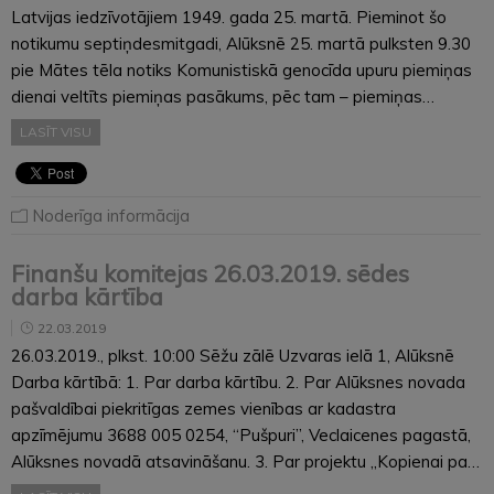
Latvijas iedzīvotājiem 1949. gada 25. martā. Pieminot šo
notikumu septiņdesmitgadi, Alūksnē 25. martā pulksten 9.30
pie Mātes tēla notiks Komunistiskā genocīda upuru piemiņas
dienai veltīts piemiņas pasākums, pēc tam – piemiņas…
LASĪT VISU
Noderīga informācija
Finanšu komitejas 26.03.2019. sēdes
darba kārtība
22.03.2019
26.03.2019., plkst. 10:00 Sēžu zālē Uzvaras ielā 1, Alūksnē
Darba kārtībā: 1. Par darba kārtību. 2. Par Alūksnes novada
pašvaldībai piekritīgas zemes vienības ar kadastra
apzīmējumu 3688 005 0254, “Pušpuri”, Veclaicenes pagastā,
Alūksnes novadā atsavināšanu. 3. Par projektu „Kopienai pa…