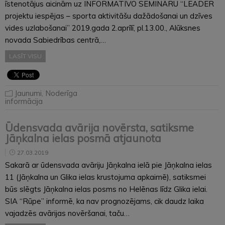
īstenotājus aicinām uz INFORMATĪVO SEMINĀRU “LEADER
projektu iespējas – sporta aktivitāšu dažādošanai un dzīves
vides uzlabošanai” 2019.gada 2.aprīlī, pl.13.00., Alūksnes
novada Sabiedrības centrā,…
LASĪT VISU
Jaunumi
,
Noderīga
informācija
Ūdensvada avārija novērsta, satiksme
Jāņkalna ielas posmā atjaunota
27.03.2019
Sakarā ar ūdensvada avāriju Jāņkalna ielā pie Jāņkalna ielas
11 (Jāņkalna un Glika ielas krustojuma apkaimē), satiksmei
būs slēgts Jāņkalna ielas posms no Helēnas līdz Glika ielai.
SIA “Rūpe” informē, ka nav prognozējams, cik daudz laika
vajadzēs avārijas novēršanai, taču…