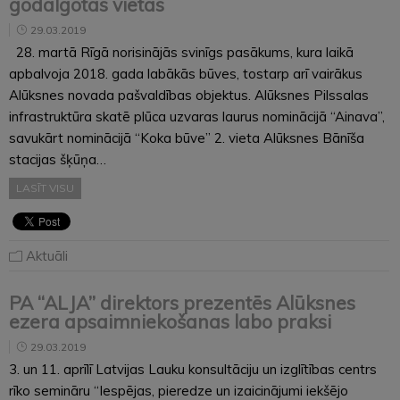
godalgotas vietas
29.03.2019
28. martā Rīgā norisinājās svinīgs pasākums, kura laikā
apbalvoja 2018. gada labākās būves, tostarp arī vairākus
Alūksnes novada pašvaldības objektus. Alūksnes Pilssalas
infrastruktūra skatē plūca uzvaras laurus nominācijā “Ainava”,
savukārt nominācijā “Koka būve” 2. vieta Alūksnes Bānīša
stacijas šķūņa…
LASĪT VISU
Aktuāli
PA “ALJA” direktors prezentēs Alūksnes
ezera apsaimniekošanas labo praksi
29.03.2019
3. un 11. aprīlī Latvijas Lauku konsultāciju un izglītības centrs
rīko semināru “Iespējas, pieredze un izaicinājumi iekšējo