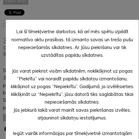
LASĪT VISU
Noderīga informācija
Lai šī tīmekļvietne darbotos, kā arī mēs spētu izpildīt
normatīvo aktu prasības, tā izmanto savas un trešo pušu
31. martā Rīga–Smiltene–Alūksne nakts
autobusiem būs noteikta braukšanas
nepieciešamās sīkdatnes. Ar Jūsu piekrišanu var tik
kārtība
uzstādītas papildu sīkdatnes.
22.03.2019
Sakarā ar pāreju uz vasaras laiku naktī no 2019. gada 30. uz
Jūs varat piekrist visām sīkdatnēm, noklikšķinot uz pogas
31. martu, pagriežot pulksteņa rādītājus par vienu stundu uz
“Piekrītu” vai noraidīt papildu sīkdatņu izmantošanu,
priekšu, Nr.7906 Rīga–Smiltene–Alūksne un nakts autobusiem
klikšķinot uz pogas “Nepiekrītu”. Gadījumā, ja izvēlēsieties
būs noteikta braukšanas kārtība. Maršruta Nr.7906 Rīga–
klikšķināt uz “Nepiekrītu”, jūsu datorā tiks saglabātas tikai
Smiltene–Alūksne reiss Alūksnes autoostā tiks uzsākts
nepieciešamās sīkdatnes.
plkst.2.00…
Jūs jebkurā laikā varat mainīt savas piekrišanas izvēles,
atjauninot sīkdatņu iestatījumus.
LASĪT VISU
Iegūt vairāk informācijas par tīmekļvietnē izmantotajām