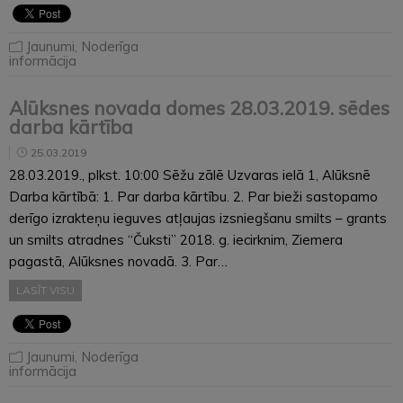
Jaunumi
,
Noderīga
informācija
Alūksnes novada domes 28.03.2019. sēdes
darba kārtība
25.03.2019
28.03.2019., plkst. 10:00 Sēžu zālē Uzvaras ielā 1, Alūksnē
Darba kārtībā: 1. Par darba kārtību. 2. Par bieži sastopamo
derīgo izrakteņu ieguves atļaujas izsniegšanu smilts – grants
un smilts atradnes “Čuksti” 2018. g. iecirknim, Ziemera
pagastā, Alūksnes novadā. 3. Par…
LASĪT VISU
Jaunumi
,
Noderīga
informācija