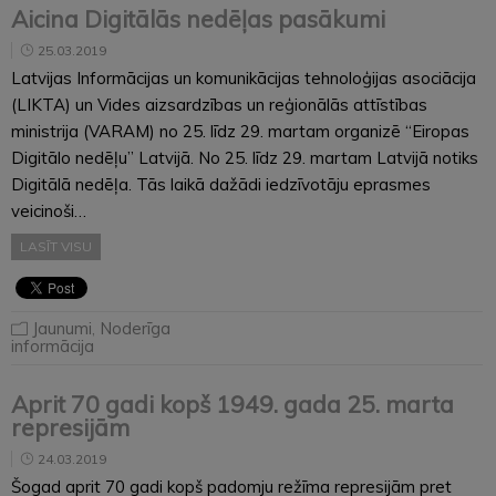
Aicina Digitālās nedēļas pasākumi
25.03.2019
Latvijas Informācijas un komunikācijas tehnoloģijas asociācija
(LIKTA) un Vides aizsardzības un reģionālās attīstības
ministrija (VARAM) no 25. līdz 29. martam organizē “Eiropas
Digitālo nedēļu” Latvijā. No 25. līdz 29. martam Latvijā notiks
Digitālā nedēļa. Tās laikā dažādi iedzīvotāju eprasmes
veicinoši…
LASĪT VISU
Jaunumi
,
Noderīga
informācija
Aprit 70 gadi kopš 1949. gada 25. marta
represijām
24.03.2019
Šogad aprit 70 gadi kopš padomju režīma represijām pret