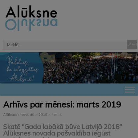
Arhīvs par mēnesi:
marts 2019
Alūksnes novads
>
2019
>
marts
Skatē “Gada labākā būve Latvijā 2018”
Alūksnes novada pašvaldība iegūst