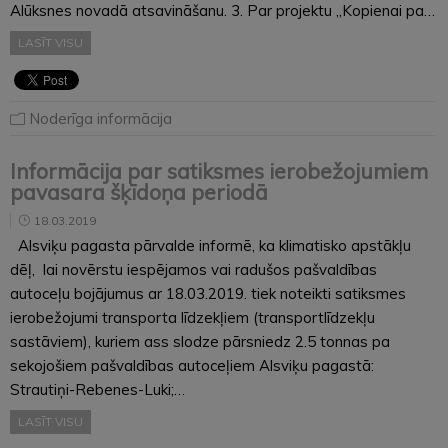
Alūksnes novadā atsavināšanu. 3. Par projektu „Kopienai pa…
LASĪT VISU
Noderīga informācija
Informācija par satiksmes ierobežojumiem
pavasara šķīdoņa periodā
18.03.2019
Alsviķu pagasta pārvalde informē, ka klimatisko apstākļu
dēļ, lai novērstu iespējamos vai radušos pašvaldības
autoceļu bojājumus ar 18.03.2019. tiek noteikti satiksmes
ierobežojumi transporta līdzekļiem (transportlīdzekļu
sastāviem), kuriem ass slodze pārsniedz 2.5 tonnas pa
sekojošiem pašvaldības autoceļiem Alsviķu pagastā:
Strautiņi-Rebenes-Luki;…
LASĪT VISU