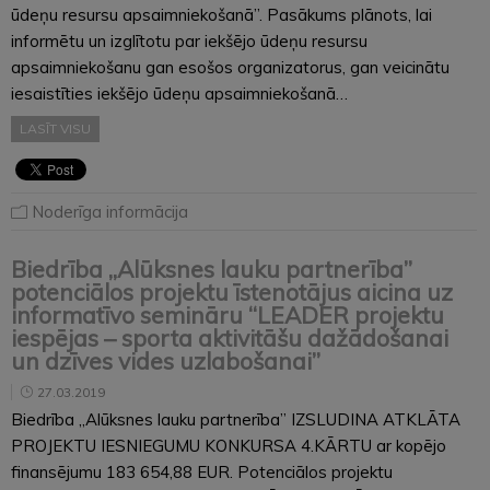
ūdeņu resursu apsaimniekošanā”. Pasākums plānots, lai
informētu un izglītotu par iekšējo ūdeņu resursu
apsaimniekošanu gan esošos organizatorus, gan veicinātu
iesaistīties iekšējo ūdeņu apsaimniekošanā…
LASĪT VISU
Noderīga informācija
Biedrība „Alūksnes lauku partnerība”
potenciālos projektu īstenotājus aicina uz
informatīvo semināru “LEADER projektu
iespējas – sporta aktivitāšu dažādošanai
un dzīves vides uzlabošanai”
27.03.2019
Biedrība „Alūksnes lauku partnerība” IZSLUDINA ATKLĀTA
PROJEKTU IESNIEGUMU KONKURSA 4.KĀRTU ar kopējo
finansējumu 183 654,88 EUR. Potenciālos projektu