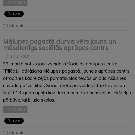
LASĪT VISU
Aktuāli
Mālupes pagastā durvis vērs jauns un
mūsdienīgs sociālās aprūpes centrs
26.03.2019
29. martā notiks jaunizveidotā Sociālās aprūpes centra
“Pīlādži” atklāšana Mālupes pagastā. Jaunais aprūpes centrs
atradīsies kādreizējās pamatskolas telpās un būs Alūksnes
novada pašvaldības Sociālo lietu pārvaldes struktūrvienība.
No 2018. gada aprīļa līdz decembrim ēkā norisinājās iekštelpu
pārbūve, lai bijušo skolas…
LASĪT VISU
Aktuāli