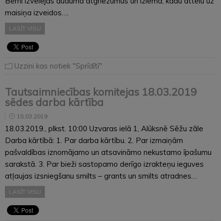
Bērni izvēlējās auduma atgriezumus un izlēma, kādu attēlu uz
maisiņa izveidos….
LASĪT VISU
Uzzini kas notiek "Sprīdītī"
Tautsaimniecības komitejas 18.03.2019
sēdes darba kārtība
15.03.2019
18.03.2019., plkst. 10:00 Uzvaras ielā 1, Alūksnē Sēžu zāle
Darba kārtībā: 1. Par darba kārtību. 2. Par izmaiņām
pašvaldības iznomājamo un atsavināmo nekustamo īpašumu
sarakstā. 3. Par bieži sastopamo derīgo izrakteņu ieguves
atļaujas izsniegšanu smilts – grants un smilts atradnes…
LASĪT VISU