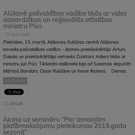
Alūksnē pašvaldības vadība tikās ar vides
aizsardzības un reģionālās attīstības
ministru Pūci
18.03.2019
Piektdien, 15. martā, Alūksnes Kultūras centrā Alūksnes
novada pašvaldības vadība – domes priekšsēdētājs Arturs
Dukulis un priekšsēdētāja vietnieks Dzintars Adlers tikās ar
ministru Juri Pūci. Tikšanās dalībnieki bija arī Saeimas deputāti
Mārtiņš Bondars, Dace Rukšāne un Inese Ikstena. Dienas…
LASĪT VISU
Aktuāli
Aicina uz semināru “Par izmaiņām
platībmaksājumu pieteikumos 2019.gada
sezonā”