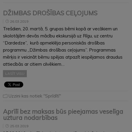
DŽIMBAS DROŠĪBAS CEĻOJUMS
26.03.2019
Trešdien, 20. martā, 5. grupas bērni kopā ar vecākiem un
skolotājām devās mācību ekskursijā uz Rīgu, uz centru
“Dardedze”, kurā apmeklēja personiskās drošības
programmu „Džimbas drošības ceļojums”. Programmas
mērķis ir veicināt bērnu spējas atpazīt iespējamos draudus
attiecībās ar citiem cilvēkiem…
LASĪT VISU
Uzzini kas notiek "Sprīdītī"
Aprīlī bez maksas būs pieejamas veselīga
uztura nodarbības
25.03.2019