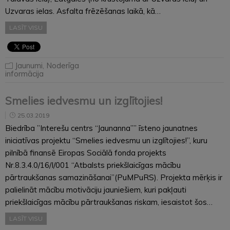
Uzvaras ielas. Asfalta frēzēšanas laikā, kā…
LASĪT VISU
Jaunumi
,
Noderīga
informācija
Smelies iedvesmu un izglītojies!
25.03.2019
Biedrība ”Interešu centrs “Jaunanna”” īsteno jaunatnes
iniciatīvas projektu “Smelies iedvesmu un izglītojies!”, kuru
pilnībā finansē Eiropas Sociālā fonda projekts
Nr.8.3.4.0/16/I/001 “Atbalsts priekšlaicīgas mācību
pārtraukšanas samazināšanai”(PuMPuRS). Projekta mērķis ir
palielināt mācību motivāciju jauniešiem, kuri pakļauti
priekšlaicīgas mācību pārtraukšanas riskam, iesaistot šos…
LASĪT VISU