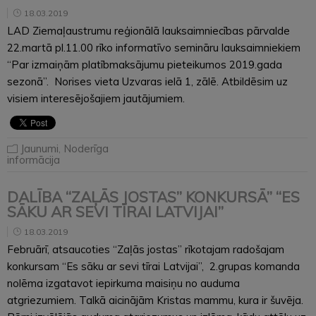
18.03.2019
LAD Ziemaļaustrumu reģionālā lauksaimniecības pārvalde
22.martā pl.11.00 rīko informatīvo semināru lauksaimniekiem
“Par izmaiņām platībmaksājumu pieteikumos 2019.gada
sezonā”. Norises vieta Uzvaras ielā 1, zālē. Atbildēsim uz
visiem interesējošajiem jautājumiem.
Jaunumi
,
Noderīga
informācija
DALĪBA “ZAĻĀS JOSTAS” KONKURSĀ” “ES
SĀKU AR SEVI TĪRAI LATVIJAI”
18.03.2019
Februārī, atsaucoties “Zaļās jostas” rīkotajam radošajam
konkursam “Es sāku ar sevi tīrai Latvijai”, 2.grupas komanda
nolēma izgatavot iepirkuma maisiņu no auduma
atgriezumiem. Talkā aicinājām Kristas mammu, kura ir šuvēja.