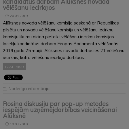
kandidātus darbam Alūksnes novada
vēlēšanu iecirkņos
20.03.2019
Alūksnes novada vēlēšanu komisija saskaņā ar Republikas
pilsētu un novadu vēlēšanu komisiju un vēlēšanu iecirkņu
komisiju likumu aicina pieteikt vēlēšanu iecirkņu komisijas
locekļu kandidātus darbam Eiropas Parlamenta vēlēšanās
2019.gada 25.maijā. Alūksnes novadā darbosies 21 vēlēšanu
iecirknis, katra vēlēšanu iecirkņa darbības…
LASĪT VISU
Noderīga informācija
Rosina diskusiju par pop-up metodes
iespējām uzņēmējdarbības veicināšanai
Alūksnē
19.03.2019