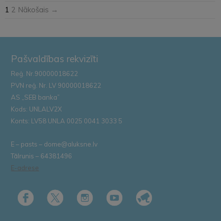
1
2
Nākošais →
Pašvaldības rekvizīti
Reģ. Nr.90000018622
PVN reģ. Nr. LV 90000018622
AS „SEB banka”
Kods: UNLALV2X
Konts: LV58 UNLA 0025 0041 3033 5
E – pasts – dome@aluksne.lv
Tālrunis – 64381496
E-adrese