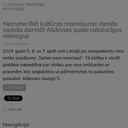
Jaunumi
,
Noderīga
informācija
Nemateriālā kultūras mantojuma dienās
aicinās darināt Alūksnes pusei raksturīgos
vainagus
15.03.2019
2019. gada 5., 6. un 7. aprīlī visā Latvijā jau vienpadsmito reizi
notiks pasākums „Satiec savu meistaru!”. Tā būtība ir vēstīt
plašākai sabiedrībai par cilvēku, par viņa zināšanām un
prasmēm, kas saglabātas un pārmantotas no paaudzes
paaudzē. Alūksnes muzejā 5….
LASĪT VISU
Aktuāli
Navigācija