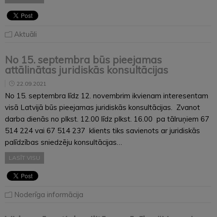
Aktuāli
No 15. septembra būs pieejamas
attālinātas juridiskās konsultācijas
22.09.2021
No 15. septembra līdz 12. novembrim ikvienam interesentam
visā Latvijā būs pieejamas juridiskās konsultācijas. Zvanot
darba dienās no plkst. 12.00 līdz plkst. 16.00 pa tālruņiem 67
514 224 vai 67 514 237 klients tiks savienots ar juridiskās
palīdzības sniedzēju konsultācijas…
LASĪT VISU
Noderīga informācija