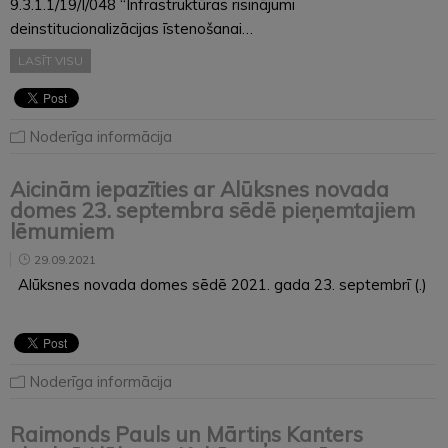
9.3.1.1/19/I/048 “Infrastruktūras risinājumi
deinstitucionalizācijas īstenošanai…
LASĪT VISU
Noderīga informācija
Aicinām iepazīties ar Alūksnes novada
domes 23. septembra sēdē pieņemtajiem
lēmumiem
29.09.2021
Alūksnes novada domes sēdē 2021. gada 23. septembrī (.)
Noderīga informācija
Raimonds Pauls un Mārtiņs Kanters