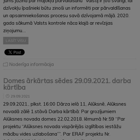
Jums jāzina par mājokļa pārvaldīšanu” Valstij ir ļoti svarīgi, lai
dzīvokļu īpašnieki būtu zinoši un informēti par pārvaldīšanas
un apsaimniekošanas procesu savā dzīvojamā mājā. 2020.
gada sākumā Valsts kontrole nāca klajā ar revīzijas
ziņojumu…
LASĪT VISU
Noderīga informācija
Domes ārkārtas sēdes 29.09.2021. darba
kārtība
29.09.2021
29.09.2021., plkst. 16:00 Dārza ielā 11, Alūksnē, Alūksnes
novadā zālē 1.stāvā Darba kārtībā: Par grozījumiem
Alūksnes novada domes 22.02.2018. lēmumā Nr.59 “Par
projektu “Alūksnes novada vispārējās izglītības iestāžu
mācību vides uzlabošana””. Par ERAF projektu Nr.