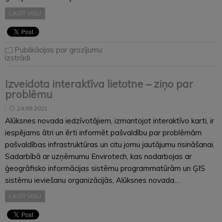
LASĪT VISU
Publikācijas par grozījumu
izstrādi
Izveidota interaktīva lietotne – ziņo par
problēmu
24.09.2021
Alūksnes novada iedzīvotājiem, izmantojot interaktīvo karti, ir
iespējams ātri un ērti informēt pašvaldību par problēmām
pašvaldības infrastruktūras un citu jomu jautājumu risināšanai.
Sadarbībā ar uzņēmumu Envirotech, kas nodarbojas ar
ģeogrāfisko informācijas sistēmu programmatūrām un ĢIS
sistēmu ieviešanu organizācijās, Alūksnes novada…
LASĪT VISU