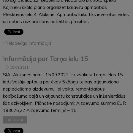
No š.g. 19. līdz 22. septembra Nacionālo bruņoto spēku
Kājinieku skola plāno organizēt karavīru apmācības
Pleskavas ielā 4, Alūksnē. Apmācību laikā tiks ievērotas vides
un dabas aizsardzības noteiktās prasības.
Noderīga informācija
Informācija par Torņa ielu 15
15.09.2021
SIA “Alūksnes nami” 15.09.2021. ir uzsākusi Torņa ielas 15
iedzīvotāju aptauju par ēkas 5.kāpņu telpas atjaunošanai
nepieciešamo aizdevumu, lai veiktu remontdarbus
kopīpašuma daļā un atjaunotu konstrukcijas un inženiertīklus
līdz dzīvokļiem. Plānotie nosacījumi: Aizdevuma summa EUR
193076,22 Aizdevuma termiņš – 15…
LASĪT VISU