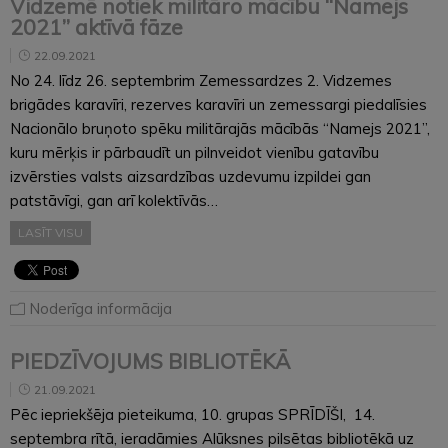
Vidzemē notiek militāro mācību “Namejs
2021” aktīvā fāze
22.09.2021
No 24. līdz 26. septembrim Zemessardzes 2. Vidzemes
brigādes karavīri, rezerves karavīri un zemessargi piedalīsies
Nacionālo bruņoto spēku militārajās mācībās “Namejs 2021”,
kuru mērķis ir pārbaudīt un pilnveidot vienību gatavību
izvērsties valsts aizsardzības uzdevumu izpildei gan
patstāvīgi, gan arī kolektīvās…
LASĪT VISU
Noderīga informācija
PIEDZĪVOJUMS BIBLIOTĒKĀ
21.09.2021
Pēc iepriekšēja pieteikuma, 10. grupas SPRĪDĪŠI, 14.
septembra rītā, ieradāmies Alūksnes pilsētas bibliotēkā uz