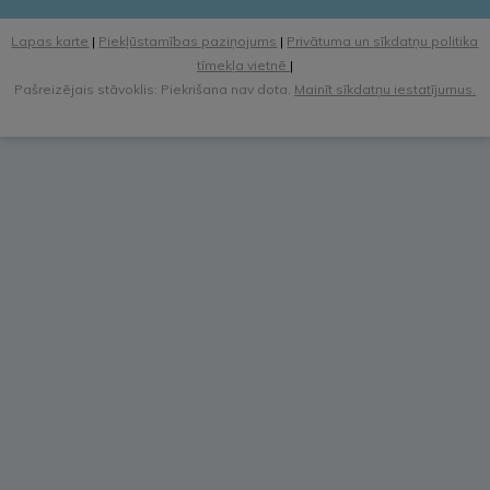
Lapas karte
|
Piekļūstamības paziņojums
|
Privātuma un sīkdatņu politika
tīmekļa vietnē
|
Pašreizējais stāvoklis: Piekrišana nav dota.
Mainīt sīkdatņu iestatījumus.