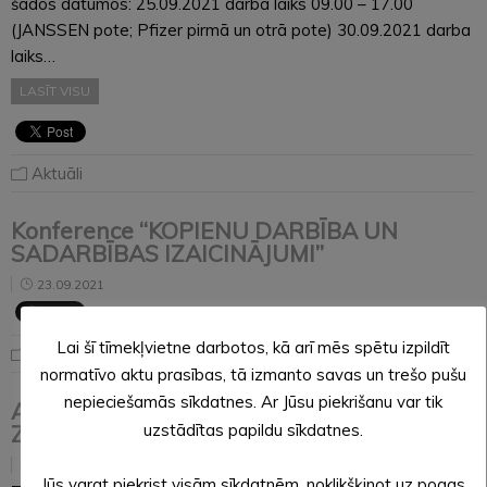
šādos datumos: 25.09.2021 darba laiks 09.00 – 17.00
(JANSSEN pote; Pfizer pirmā un otrā pote) 30.09.2021 darba
laiks…
LASĪT VISU
Aktuāli
Konference “KOPIENU DARBĪBA UN
SADARBĪBAS IZAICINĀJUMI”
23.09.2021
Lai šī tīmekļvietne darbotos, kā arī mēs spētu izpildīt
Noderīga informācija
normatīvo aktu prasības, tā izmanto savas un trešo pušu
nepieciešamās sīkdatnes. Ar Jūsu piekrišanu var tik
Alūksnes novada iedzīvotāju Ausmu Miliju
uzstādītas papildu sīkdatnes.
Zakarīti sveic 101. dzimšanas dienā
22.09.2021
Jūs varat piekrist visām sīkdatnēm, noklikšķinot uz pogas