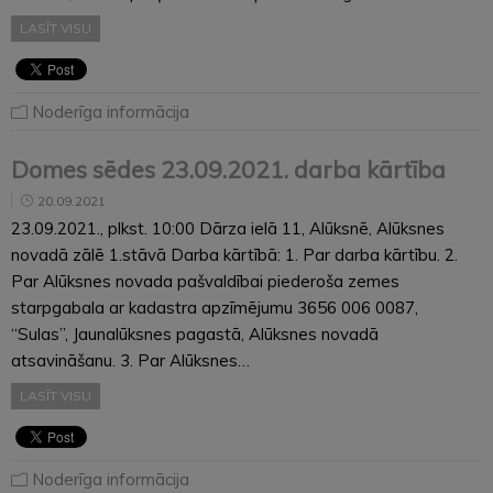
LASĪT VISU
Noderīga informācija
Domes sēdes 23.09.2021. darba kārtība
20.09.2021
23.09.2021., plkst. 10:00 Dārza ielā 11, Alūksnē, Alūksnes
novadā zālē 1.stāvā Darba kārtībā: 1. Par darba kārtību. 2.
Par Alūksnes novada pašvaldībai piederoša zemes
starpgabala ar kadastra apzīmējumu 3656 006 0087,
“Sulas”, Jaunalūksnes pagastā, Alūksnes novadā
atsavināšanu. 3. Par Alūksnes…
LASĪT VISU
Noderīga informācija