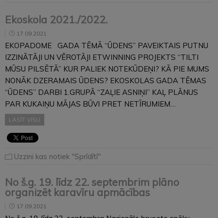
Ekoskola 2021./2022.
17.09.2021
EKOPADOME GADA TĒMĀ “ŪDENS” PAVEIKTAIS PUTNU
IZZINĀTĀJI UN VĒROTĀJI ETWINNING PROJEKTS “TILTI
MŪSU PILSĒTĀ” KUR PALIEK NOTEKŪDEŅI? KĀ PIE MUMS
NONĀK DZERAMAIS ŪDENS? EKOSKOLAS GADA TĒMAS
“ŪDENS” DARBI 1.GRUPĀ “ZAĻIE ASNIŅI” KAĻ PLĀNUS
PAR KUKAIŅU MĀJAS BŪVI PRET NETĪRUMIEM…
LASĪT VISU
Uzzini kas notiek "Sprīdītī"
No š.g. 19. līdz 22. septembrim plāno
organizēt karavīru apmācības
17.09.2021