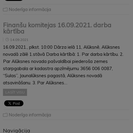
Noderīga informācija
Finanšu komitejas 16.09.2021. darba
kārtība
14.09.2021
16.09.2021., plkst. 10:00 Dārza ielā 11, Alūksnē, Alūksnes
novadā zālē 1.stāvā Darba kārtībā: 1. Par darba kārtību. 2.
Par Alūksnes novada pašvaldībai piederoša zemes
starpgabala ar kadastra apzīmējumu 3656 006 0087,
“Sulas”, Jaunalūksnes pagastā, Alūksnes novadā
atsavināšanu. 3. Par Alūksnes…
LASĪT VISU
Noderīga informācija
Navigācija