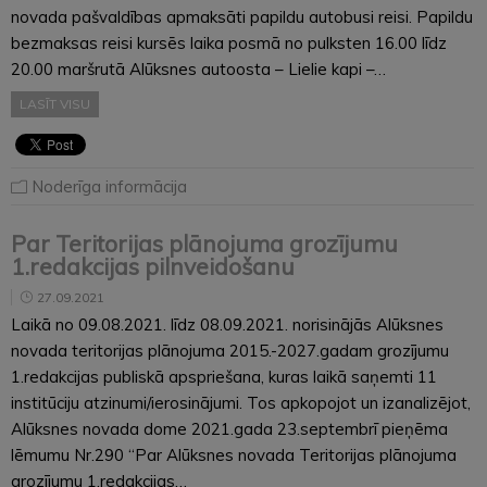
novada pašvaldības apmaksāti papildu autobusi reisi. Papildu
bezmaksas reisi kursēs laika posmā no pulksten 16.00 līdz
20.00 maršrutā Alūksnes autoosta – Lielie kapi –…
LASĪT VISU
Noderīga informācija
Par Teritorijas plānojuma grozījumu
1.redakcijas pilnveidošanu
27.09.2021
Laikā no 09.08.2021. līdz 08.09.2021. norisinājās Alūksnes
novada teritorijas plānojuma 2015.-2027.gadam grozījumu
1.redakcijas publiskā apspriešana, kuras laikā saņemti 11
institūciju atzinumi/ierosinājumi. Tos apkopojot un izanalizējot,
Alūksnes novada dome 2021.gada 23.septembrī pieņēma
lēmumu Nr.290 “Par Alūksnes novada Teritorijas plānojuma
grozījumu 1.redakcijas…