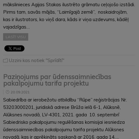
mākslinieces Agijas Stakas ilustrēto grāmatu ceļojošo izstādi.
Pirms tam, savās mājās, “Laimīgajā zemē”, noskaidrojām,
kas ir ilustrators, ko viņš dara, kāds ir viņa uzdevums, kādēļ
vajadzīgas…
LASĪT VISU
Uzzini kas notiek "Sprīdītī"
Paziņojums par ūdenssaimniecības
pakalpojumu tarifa projektu
20.09.2021
Sabiedrība ar ierobežotu atbildību “Rūpe” reģistrācijas Nr.
53203000201, juridiskā adrese Brūža ielā 6-1, Alūksnē,
Alūksnes novadā, LV-4301, 2021. gada 10. septembrī
Sabiedrisko pakalpojumu regulēšanas komisijai iesniedza
ūdenssaimniecības pakalpojumu tarifa projektu Alūksnes
novadā, kas ir aprēķināts saskaņā ar 2016. gada 14….