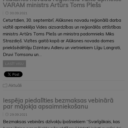
VARAM ministrs Artūrs Toms Plešs
30.09.2021
Ceturtdien, 30. septembrī, Alūksnes novadu reģionālā darba
vizītē apmeklēja Vides aizsardzības un reģionālās attīstības
ministrs Artūrs Toms Plešs un ministra padomnieks Miks
Strazdiņš. Vizītes gaitā kopā ar Alūksnes novada domes
priekšsēdētāju Dzintaru Adleru un vietniekiem Līgu Langrati,
Druvi Tomsonu un…
LASĪT VISU
Aktuāli
Iespēja piedalīties bezmaksas vebinārā
par mājokļa apsaimniekošanu
29.09.2021
Bezmaksas vebinārs dzīvokļu īpašniekiem “Svarīgākais, kas