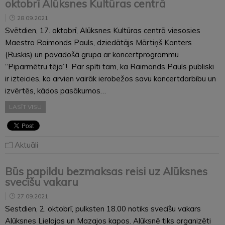
oktobrī Alūksnes Kultūras centrā
28.09.2021
Svētdien, 17. oktobrī, Alūksnes Kultūras centrā viesosies
Maestro Raimonds Pauls, dziedātājs Mārtiņš Kanters
(Ruskis) un pavadošā grupa ar koncertprogrammu
“Piparmētru tēja”! Par spīti tam, ka Raimonds Pauls publiski
ir izteicies, ka arvien vairāk ierobežos savu koncertdarbību un
izvērtēs, kādos pasākumos…
LASĪT VISU
Aktuāli
Būs papildu bezmaksas reisi uz Alūksnes
svecīšu vakaru
27.09.2021
Sestdien, 2. oktobrī, pulksten 18.00 notiks svecīšu vakars
Alūksnes Lielajos un Mazajos kapos. Alūksnē tiks organizēti