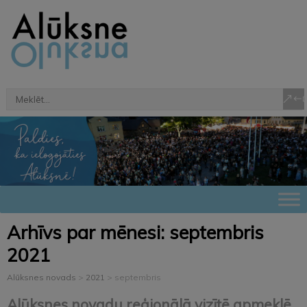
Arhīvs par mēnesi:
septembris
2021
Alūksnes novads
>
2021
>
septembris
Alūksnes novadu reģionālā vizītē apmeklē