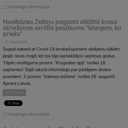
Noderīga informācija
Noslēdzies Zeltiņu pagasta atklātā krosa
skriešanas seriāla pasākums “Mizojam, ka
prieks”
24.09.2021
Šogad sakarā ar Covid-19 ierobežojumiem skrējienu sākām
jūnijā, nevis maijā, kā tas bija iepriekšējos septiņus gadus.
Tāpēc noslēguma posms “Krogsalas apļi” notika 18.
septembrī. Šajā rakstā informācija par pēdējiem diviem
posmiem. 3. posms “Kaimiņu būšana” notika 28. augustā
Ilgvara Laivas…
LASĪT VISU
Noderīga informācija