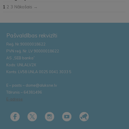
1
2
3
Nākošais →
Pašvaldības rekvizīti
Reģ. Nr.90000018622
PVN reģ. Nr. LV 90000018622
AS „SEB banka”
Kods: UNLALV2X
Konts: LV58 UNLA 0025 0041 3033 5
E – pasts – dome@aluksne.lv
Tālrunis – 64381496
E-adrese