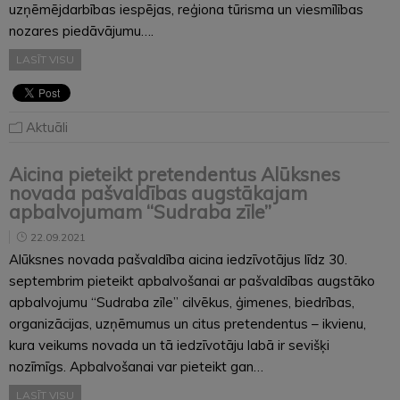
uzņēmējdarbības iespējas, reģiona tūrisma un viesmīlības
nozares piedāvājumu….
LASĪT VISU
Aktuāli
Aicina pieteikt pretendentus Alūksnes
novada pašvaldības augstākajam
apbalvojumam “Sudraba zīle”
22.09.2021
Alūksnes novada pašvaldība aicina iedzīvotājus līdz 30.
septembrim pieteikt apbalvošanai ar pašvaldības augstāko
apbalvojumu “Sudraba zīle” cilvēkus, ģimenes, biedrības,
organizācijas, uzņēmumus un citus pretendentus – ikvienu,
kura veikums novada un tā iedzīvotāju labā ir sevišķi
nozīmīgs. Apbalvošanai var pieteikt gan…
LASĪT VISU