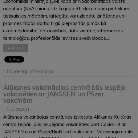
Ekonomikas ministrija (EM) kopā ar Nodarbinātības valsts
aģentūru (NVA) aicina līdz šī gada 31. decembrim pieteikties
tiešsaistes mācībām, lai iegūtu vai uzlabotu zināšanas un
prasmes tādās darba tirgū pieprasītās jomās kā
uzņēmējdarbība, datorzinības, datu zinātne, informācijas
tehnoloģijas, profesionālās ievirzes svešvalodas,…
LASĪT VISU
Noderīga informācija
Alūksnes vakcinācijas centrā būs iespēja
vakcinēties ar JANSSEN un Pfizer
vakcīnām
23.09.2021
Alūksnes vakcinācijas centrā, kas izvietots Alūksnes Kultūras
centra telpās, būs iespējams vakcinēties pret Covid-19 ar
JANSSEN un arī Pfizer/BioNTech vakcīnām. Vakcinācija notiks