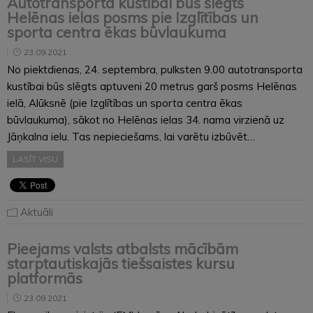
Autotransporta kustībai būs slēgts
Helēnas ielas posms pie Izglītības un
sporta centra ēkas būvlaukuma
23.09.2021
No piektdienas, 24. septembra, pulksten 9.00 autotransporta
kustībai būs slēgts aptuveni 20 metrus garš posms Helēnas
ielā, Alūksnē (pie Izglītības un sporta centra ēkas
būvlaukuma), sākot no Helēnas ielas 34. nama virzienā uz
Jāņkalna ielu. Tas nepieciešams, lai varētu izbūvēt…
LASĪT VISU
Aktuāli
Pieejams valsts atbalsts mācībām
starptautiskajās tiešsaistes kursu
platformās
23.09.2021