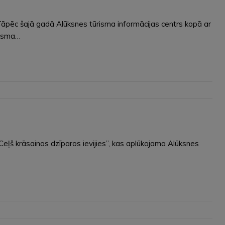
 Tāpēc šajā gadā Alūksnes tūrisma informācijas centrs kopā ar
risma…
Ceļš krāsainos dzīparos ievijies”, kas aplūkojama Alūksnes