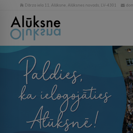
Dārza iela 11, Alūksne, Alūksnes novads, LV-4301
dom