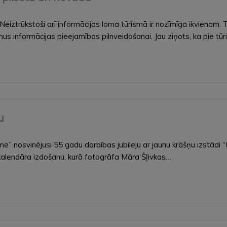
Neiztrūkstoši arī informācijas loma tūrismā ir nozīmīga ikvienam.
us informācijas pieejamības pilnveidošanai. Jau ziņots, ka pie tū
u
e” nosvinējusi 55 gadu darbības jubileju ar jaunu krāšņu izstādi “
a kalendāra izdošanu, kurā fotogrāfa Māra Šļivkas…