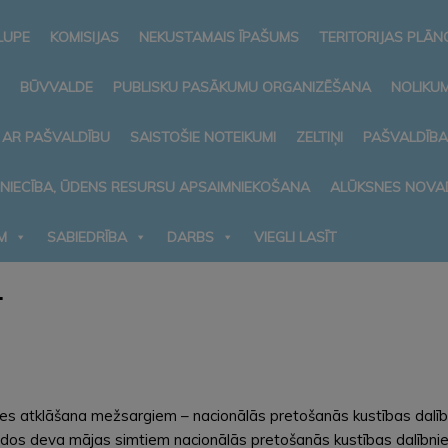
LUPE
KOMISIJAS
NEKUSTAMAIS ĪPAŠUMS
TERITORIJAS PLĀ
BŪVVALDE
PUBLISKU PASĀKUMU ORGANIZĒŠANA
NOLIKUM
 AR PAŠVALDĪBU
SAISTOŠIE NOTEIKUMI
ZELTIŅI
PAŠVALDĪB
MNIECĪBA, ŪDENS RESURSU APSAIMNIEKOŠANA
ALŪKSNES NOVA
M
SABIEDRĪBA
DARBS
VIEGLI LASĪT
1
es atklāšana mežsargiem – nacionālās pretošanās kustības dalībn
gados deva mājas simtiem nacionālās pretošanās kustības dalībnie