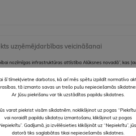
ekts uzņēmējdarbības veicināšanai
i nozīmīgas infrastruktūras attīstība Alūksnes novadā”, kas ļau
ērķis ir izveidot komercdarbībai piemērotu infrastruktūru novadā,
ai šī tīmekļvietne darbotos, kā arī mēs spētu izpildīt normatīvo ak
rasības, tā izmanto savas un trešo pušu nepieciešamās sīkdatne
Ar Jūsu piekrišanu var tik uzstādītas papildu sīkdatnes.
Jūs varat piekrist visām sīkdatnēm, noklikšķinot uz pogas “Piekrītu
vai noraidīt papildu sīkdatņu izmantošanu, klikšķinot uz pogas
Nepiekrītu”. Gadījumā, ja izvēlēsieties klikšķināt uz “Nepiekrītu”, jū
datorā tiks saglabātas tikai nepieciešamās sīkdatnes.