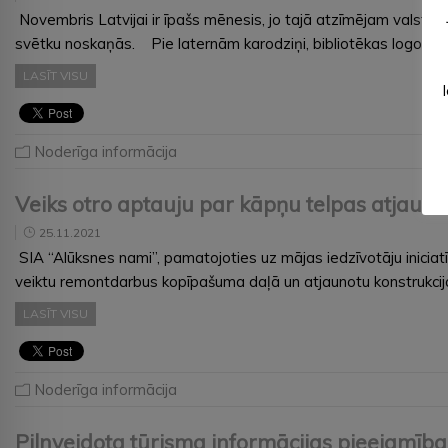
Novembris Latvijai ir īpašs mēnesis, jo tajā atzīmējam valstij
svētku noskaņās. Pie laternām karodziņi, bibliotēkas logos cit
LASĪT VISU
Noderīga informācija
Veiks otro aptauju par kāpņu telpas atjau
25.11.2021
SIA “Alūksnes nami”, pamatojoties uz mājas iedzīvotāju iniciat
veiktu remontdarbus kopīpašuma daļā un atjaunotu konstrukcija
LASĪT VISU
Noderīga informācija
Pilnveidota tūrisma informācijas pieejamība