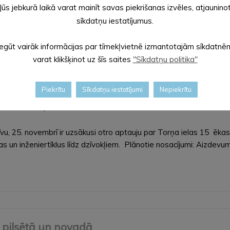
Jūs jebkurā laikā varat mainīt savas piekrišanas izvēles, atjaunino
 nozīmīgus notikumus – Lāčplēša dienu un Latvijas Republikas pro
sīkdatņu iestatījumus.
āti par latviešiem, sveču un lāpu gaismas un latvju…
Iegūt vairāk informācijas par tīmekļvietnē izmantotajām sīkdatnē
varat klikšķinot uz šīs saites
"Sīkdatņu politika"
Piekrītu
Sīkdatņu iestatījumi
Nepiekrītu
nošanai nepieciešamo aizdevumu
īvu, 25. novembrī ir uzsākusi otro aptauju par Torņa ielas 15 ēka
s un inženiertīklus līdz dzīvokļiem. Plānotie nosacījumi: Aizdev
 pilsētā un novadā