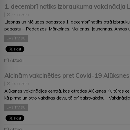
1. decembrī notiks izbraukuma vakcinācija
24.11.2021
Liepnas un Mālupes pagastos 1. decembrī notiks otrā izbraukum
pagastu – Pededzes, Mārkalnes, Malienas, Jaunannas, Annas un 
LASĪT VISU
Aktuāli
Aicinām vakcinēties pret Covid-19 Alūksnes 
24.11.2021
Alūksnes vakcinācijas centrā, kas atrodas Alūksnes Kultūras ce
kā pirmo un otro vakcīnas devu, tā arī balstvakcīnu. Vakcināci
LASĪT VISU
Aktuāli