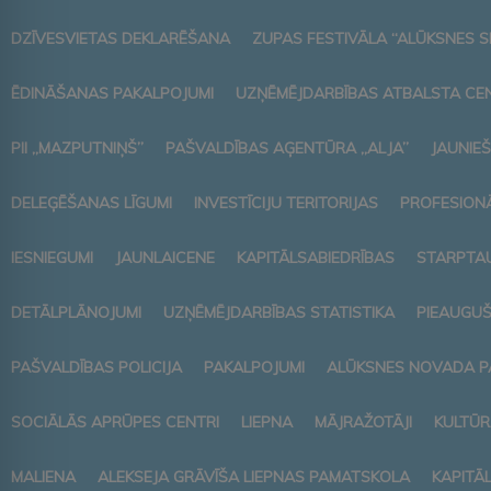
DZĪVESVIETAS DEKLARĒŠANA
ZUPAS FESTIVĀLA “ALŪKSNES S
ĒDINĀŠANAS PAKALPOJUMI
UZŅĒMĒJDARBĪBAS ATBALSTA CE
PII „MAZPUTNIŅŠ”
PAŠVALDĪBAS AĢENTŪRA „ALJA”
JAUNIEŠ
DELEĢĒŠANAS LĪGUMI
INVESTĪCIJU TERITORIJAS
PROFESIONĀ
IESNIEGUMI
JAUNLAICENE
KAPITĀLSABIEDRĪBAS
STARPTAU
DETĀLPLĀNOJUMI
UZŅĒMĒJDARBĪBAS STATISTIKA
PIEAUGUŠ
PAŠVALDĪBAS POLICIJA
PAKALPOJUMI
ALŪKSNES NOVADA P
SOCIĀLĀS APRŪPES CENTRI
LIEPNA
MĀJRAŽOTĀJI
KULTŪR
MALIENA
ALEKSEJA GRĀVĪŠA LIEPNAS PAMATSKOLA
KAPITĀ