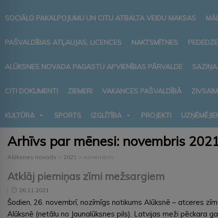
SOCIĀLO PAKALPOJUMU UN CITU ATBALTA VEIDU MAKSAS
MĀ
PAŠVALDĪBAS ATĻAUJAS, LICENCES
NAKTSMĪTNES
PEDEDZE
ALŪKSNES NOVADA PAGASTU APVIENĪBAS PĀRVALDE
SAZIŅA
CITI DOKUMENTI
ZIEMERI
VAKANCES PAŠVALDĪBĀ
ZIVSAI
KULTŪRA
SPORTS
IZGLĪTĪBA
PROJEKTI
UZŅĒMĒJIE
Arhīvs par mēnesi:
novembris 202
Alūksnes novads
>
2021
>
novembris
Atklāj piemiņas zīmi mežsargiem
26.11.2021
Šodien, 26. novembrī, nozīmīgs notikums Alūksnē – atceres zīm
Alūksnē (netālu no Jaunalūksnes pils). Latvijas meži pēckara 