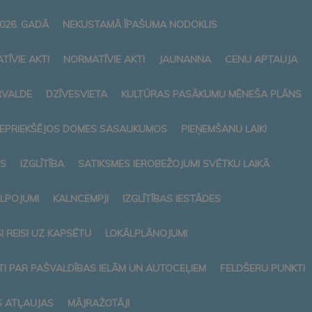
026. GADĀ
NEKUSTAMĀ ĪPAŠUMA NODOKLIS
TĪVIE AKTI
NORMATĪVIE AKTI
JAUNANNA
CENU APTAUJA
RVALDE
DZĪVESVIETA
KULTŪRAS PASĀKUMU MĒNEŠA PLĀNS
 IEPRIEKŠĒJOS DOMES SASAUKUMOS
PIEŅEMŠANU LAIKI
S
IZGLĪTĪBA
SATIKSMES IEROBEŽOJUMI SVĒTKU LAIKĀ
ALPOJUMI
KALNCEMPJI
IZGLĪTĪBAS IESTĀDES
 REISI UZ KAPSĒTU
LOKĀLPLĀNOJUMI
I PAR PAŠVALDĪBAS IELĀM UN AUTOCEĻIEM
FELDŠERU PUNKTI
S ATĻAUJAS
MĀJRAŽOTĀJI