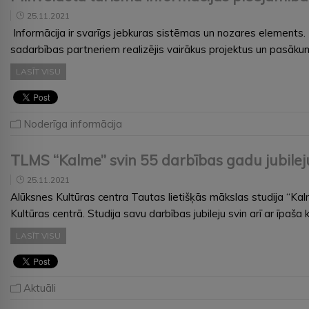
25.11.2021
Informācija ir svarīgs jebkuras sistēmas un nozares elements. 
sadarbības partneriem realizējis vairākus projektus un pasākum
LASĪT VISU
Noderīga informācija
TLMS “Kalme” svin 55 darbības gadu jubilej
25.11.2021
Alūksnes Kultūras centra Tautas lietišķās mākslas studija “Kalm
Kultūras centrā. Studija savu darbības jubileju svin arī ar īpaš
LASĪT VISU
Aktuāli