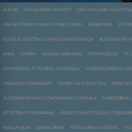
ALSVIĶI
PAŠVALDĪBAS REKVIZĪTI
KAD PACEĻAMS VALSTS K
PAR ALŪKSNES NOVADA DOMES DARBU
BĀRIŅTIESA
SVĒTK
SOCIĀLĀ, IZGLĪTĪBAS UN KULTŪRAS KOMITEJA
ALŪKSNES NOVA
ANNA
VADĪBA
NOVADA SIMBOLIKA
SPORTA BĀZES
PII 
ILGTSPĒJĪGAS ATTĪSTĪBAS STRATĒĢIJA
UZŅĒMĒJDARBĪBAS UZ
VAKANCES UZŅĒMUMOS
VADĪBA UN STRUKTŪRA
PIRMS BŪ
ALŪKSNES NOVADA DZIMTSARAKSTU NODAĻA
SABIEDRĪBAS 
ATTĪSTĪBAS PROGRAMMA
ATBALSTA INSTITŪCIJAS UZŅĒMĒJIE
PAKALPOJUMI
JAUNALŪKSNE
PAŠVALDĪBAS IESTĀDES
PAG