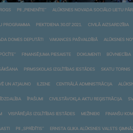
AROGS
PII „PIENENĪTE”
ALŪKSNES NOVADA SOCIĀLO LIETU PĀ
U PROGRAMMA
PIEKTDIENA 30.07.2021.
CIVILĀ AIZSARDZĪBA
DA DOMES DEPUTĀTI
VAKANCES PAŠVALDĪBĀ
ALŪKSNES NO
„PŪCĪTE”
FINANSĒJUMA PIESAISTE
DOKUMENTI
BŪVNIECĪBA
SĀKŠANA
PIRMSSKOLAS IZGLĪTĪBAS IESTĀDES
SKATU TORNIS
VĒ UN ATJAUNO
ILZENE
CENTRĀLĀ ADMINISTRĀCIJA
ALŪKS
LĪDZDALĪBA
ĪPAŠUMI
CIVILSTĀVOKĻA AKTU REĢISTRĀCIJA
SV
M
VISPĀRĒJĀS IZGLĪTĪBAS IESTĀDES
MEŽINIEKI
FINANŠU KOM
ASTI
PII „SPRĪDĪTIS”
ERNSTA GLIKA ALŪKSNES VALSTS ĢIMNĀZ