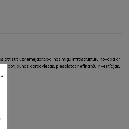
s attīstīt uzņēmējdarbībai nozīmīgu infrastruktūru novadā ar
 radot jaunas darbavietas, piesaistot nefinanšu investīcijas,
tu
s.
”
su