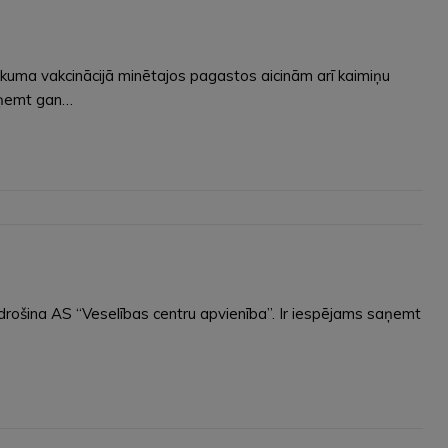
ukuma vakcinācijā minētajos pagastos aicinām arī kaimiņu
saņemt gan…
nodrošina AS “Veselības centru apvienība”. Ir iespējams saņemt