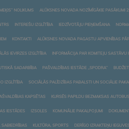
MEĶIS” NOLIKUMS
ALŪKSNES NOVADA NOZĪMĪGĀKIE PASĀKUMI 2
NTRS
INTEREŠU IZGLĪTĪBA
IEDZĪVOTĀJU PIEŅEMŠANA
NORMA
IEM
KONTAKTI
ALŪKSNES NOVADA PAGASTU APVIENĪBAS PĀ
LĀS IEVIRZES IZGLĪTĪBA
INFORMĀCIJA PAR KOMITEJU SASTĀVU
TISKĀ SADARBĪBA
PAŠVALDĪBAS IESTĀDE „SPODRA”
BUDŽET
O IZGLĪTĪBA
SOCIĀLĀS PALĪDZĪBAS PABALSTI UN SOCIĀLIE PAK
AŠVALDĪBAS KAPSĒTAS
KURSĒS PAPILDU BEZMAKSAS AUTOBUSI
AS IESTĀDES
IZSOLES
KOMUNĀLIE PAKALPOJUMI
DOKUMENT
L SABIEDRĪBAS
KULTŪRA, SPORTS
DERĪGO IZRAKTEŅU IEGUVE