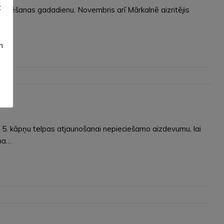
t
klamēšanas gadadienu. Novembris arī Mārkalnē aizritējis
m
s 5. kāpņu telpas atjaunošanai nepieciešamo aizdevumu, lai
uma…