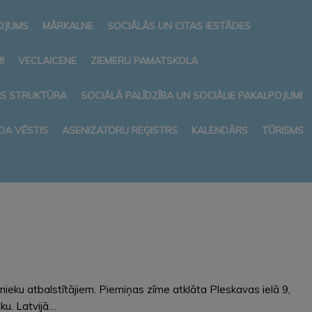
NOJUMS
MĀRKALNE
SOCIĀLĀS UN CITAS IESTĀDES
I
VECLAICENE
ZIEMERU PAMATSKOLA
AS STRUKTŪRA
SOCIĀLĀ PALĪDZĪBA UN SOCIĀLIE PAKALPOJUMI
DA VĒSTIS
ASENIZATORU REĢISTRS
KALENDĀRS
TŪRISMS
ieku atbalstītājiem. Piemiņas zīme atklāta Pleskavas ielā 9,
ku. Latvijā…