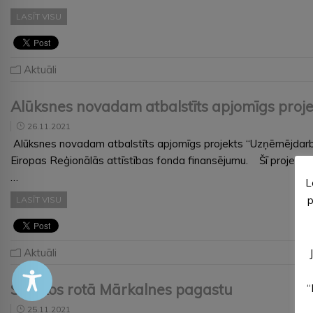
LASĪT VISU
Aktuāli
Alūksnes novadam atbalstīts apjomīgs proj
26.11.2021
Alūksnes novadam atbalstīts apjomīgs projekts “Uzņēmējdarbība
Eiropas Reģionālās attīstības fonda finansējumu. Šī projekta m
…
L
p
LASĪT VISU
Aktuāli
Svētkos rotā Mārkalnes pagastu
“
25.11.2021