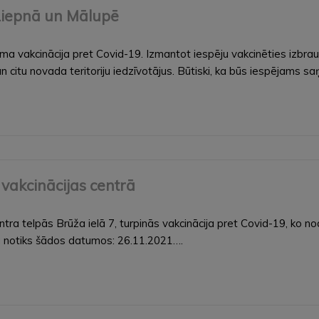
 Liepnā un Mālupē
a vakcinācija pret Covid-19. Izmantot iespēju vakcinēties izbra
citu novada teritoriju iedzīvotājus. Būtiski, ka būs iespējams 
vakcinācijas centrā
ntra telpās Brūža ielā 7, turpinās vakcinācija pret Covid-19, ko 
ja notiks šādos datumos: 26.11.2021….