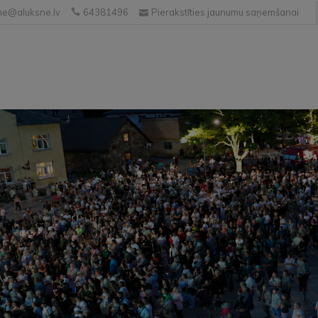
e@aluksne.lv
64381496
Pierakstīties jaunumu saņemšanai