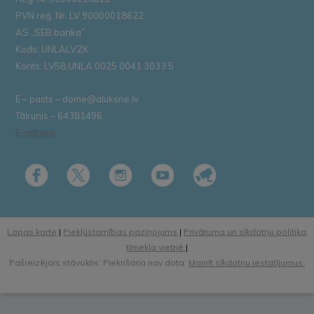
PVN reģ. Nr. LV 90000018622
AS „SEB banka”
Kods: UNLALV2X
Konts: LV58 UNLA 0025 0041 3033 5
E – pasts – dome@aluksne.lv
Tālrunis – 64381496
E-adrese
Lapas karte
|
Piekļūstamības paziņojums
|
Privātuma un sīkdatņu politika
tīmekļa vietnē
|
Pašreizējais stāvoklis: Piekrišana nav dota.
Mainīt sīkdatņu iestatījumus.