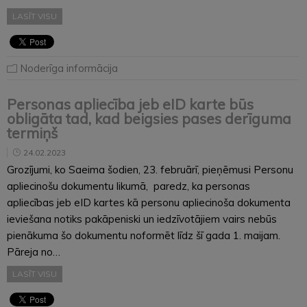
LASĪT VISU
Noderīga informācija
Personas apliecība jeb eID karte būs
obligāta tad, kad beigsies pases derīguma
termiņš
24.02.2023
Grozījumi, ko Saeima šodien, 23. februārī, pieņēmusi Personu
apliecinošu dokumentu likumā, paredz, ka personas
apliecības jeb eID kartes kā personu apliecinoša dokumenta
ieviešana notiks pakāpeniski un iedzīvotājiem vairs nebūs
pienākuma šo dokumentu noformēt līdz šī gada 1. maijam.
Pāreja no…
LASĪT VISU