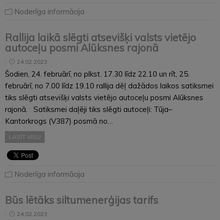
Noderīga informācija
Rallija laikā slēgti atsevišķi valsts vietējo
autoceļu posmi Alūksnes rajonā
24.02.2023
Šodien, 24. februārī, no plkst. 17.30 līdz 22.10 un rīt, 25.
februārī, no 7.00 līdz 19.10 rallija dēļ dažādos laikos satiksmei
tiks slēgti atsevišķi valsts vietējo autoceļu posmi Alūksnes
rajonā. Satiksmei daļēji tiks slēgti autoceļi: Tūja–
Kantorkrogs (V387) posmā no…
LASĪT VISU
Noderīga informācija
Būs lētāks siltumenerģijas tarifs
24.02.2023