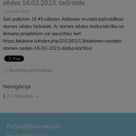
sēdes 16.02.2023. tiešraide
16.02.2023
Šeit pulksten 16.45 sāksies Alūksnes novada pašvaldības
domes sēdes tiešraide. Ar domes sēdes darba kārtību un
lēmumu projektiem var iepazīties šeit:
https://aluksne.lv/index.php/2023/02/13/aluksnes-novada-
domes-sedes-16-02-2023-darba-kartiba/
Noderīga informācija
Navigācija
1
2
3
Nākošais →
Pašvaldības rekvizīti
Reģ. Nr.90000018622