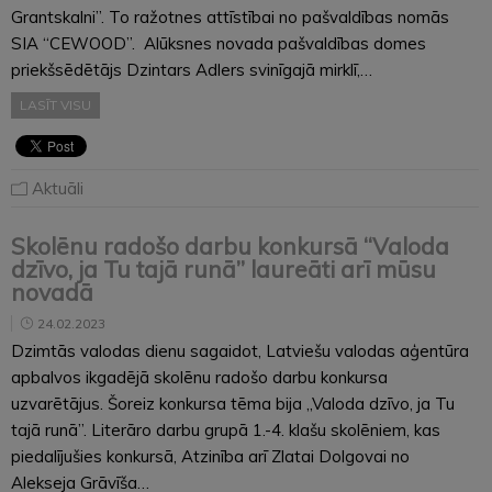
Grantskalni”. To ražotnes attīstībai no pašvaldības nomās
SIA “CEWOOD”. Alūksnes novada pašvaldības domes
priekšsēdētājs Dzintars Adlers svinīgajā mirklī,…
LASĪT VISU
Aktuāli
Skolēnu radošo darbu konkursā “Valoda
dzīvo, ja Tu tajā runā” laureāti arī mūsu
novadā
24.02.2023
Dzimtās valodas dienu sagaidot, Latviešu valodas aģentūra
apbalvos ikgadējā skolēnu radošo darbu konkursa
uzvarētājus. Šoreiz konkursa tēma bija „Valoda dzīvo, ja Tu
tajā runā”. Literāro darbu grupā 1.-4. klašu skolēniem, kas
piedalījušies konkursā, Atzinība arī Zlatai Dolgovai no
Alekseja Grāvīša…