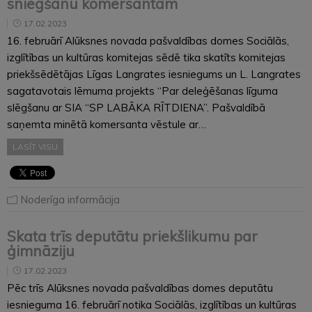
sniegšanu komersantam
17.02.2023
16. februārī Alūksnes novada pašvaldības domes Sociālās,
izglītības un kultūras komitejas sēdē tika skatīts komitejas
priekšsēdētājas Līgas Langrates iesniegums un L. Langrates
sagatavotais lēmuma projekts “Par deleģēšanas līguma
slēgšanu ar SIA “SP LABĀKA RĪTDIENA”. Pašvaldībā
saņemta minētā komersanta vēstule ar…
LASĪT VISU
Noderīga informācija
Skata trīs deputātu priekšlikumu par
ģimnāziju
17.02.2023
Pēc trīs Alūksnes novada pašvaldības domes deputātu
iesnieguma 16. februārī notika Sociālās, izglītības un kultūras