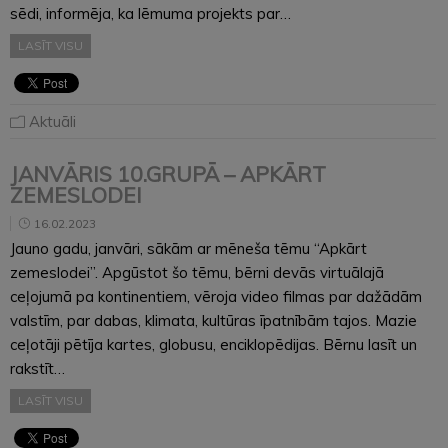
sēdi, informēja, ka lēmuma projekts par…
LASĪT VISU
Aktuāli
JANVĀRIS 10.GRUPĀ – APKĀRT
ZEMESLODEI
16.02.2023
Jauno gadu, janvāri, sākām ar mēneša tēmu “Apkārt
zemeslodei”. Apgūstot šo tēmu, bērni devās virtuālajā
ceļojumā pa kontinentiem, vēroja video filmas par dažādām
valstīm, par dabas, klimata, kultūras īpatnībām tajos. Mazie
ceļotāji pētīja kartes, globusu, enciklopēdijas. Bērnu lasīt un
rakstīt…
LASĪT VISU