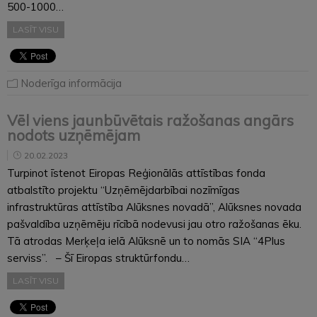
500-1000…
LASĪT VISU
Noderīga informācija
Vēl viens jaunbūvētais ražošanas angārs
nodots uzņēmējam
20.02.2023
Turpinot īstenot Eiropas Reģionālās attīstības fonda
atbalstīto projektu “Uzņēmējdarbībai nozīmīgas
infrastruktūras attīstība Alūksnes novadā”, Alūksnes novada
pašvaldība uzņēmēju rīcībā nodevusi jau otro ražošanas ēku.
Tā atrodas Merķeļa ielā Alūksnē un to nomās SIA “4Plus
serviss”. – Šī Eiropas struktūrfondu…
LASĪT VISU