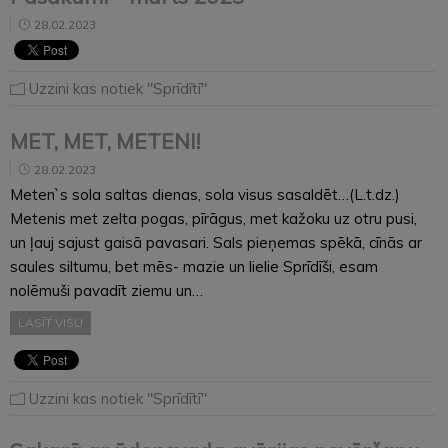
28.02.2023
Uzzini kas notiek "Sprīdītī"
MET, MET, METENI!
28.02.2023
Meten`s sola saltas dienas, sola visus sasaldēt…(L.t.dz.)
Metenis met zelta pogas, pīrāgus, met kažoku uz otru pusi,
un ļauj sajust gaisā pavasari. Sals pieņemas spēkā, cīnās ar
saules siltumu, bet mēs- mazie un lielie Sprīdīši, esam
nolēmuši pavadīt ziemu un…
LASĪT VISU
Uzzini kas notiek "Sprīdītī"