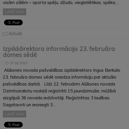
visām zālēm – sporta spēļu, džudo, vieglatlētikas, spēka…
LASĪT VISU
Aktuāli
Izpilddirektora informācija 23. februāra
domes sēdē
27.02.2023
Alūksnes novada pašvaldības izpilddirektors Ingus Berkulis
23. februāra domes sēdē sniedza informāciju par aktuālo
pašvaldības darbā. Līdz 22. februārim Alūksnes novada
Dzimtsarakstu nodaļā reģistrēti 15 jaundzimušie, mūžībā
aizgājuši 36 novada iedzīvotāji. Reģistrētas 3 laulības.
Sagatavoti un iesniegti 3…
LASĪT VISU