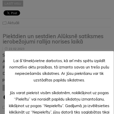
LASĪT VISU
Aktuāli
Piektdien un sestdien Alūksnē satiksmes
ierobežojumi rallija norises laikā
22.02.2023
Sakarā ar rallija “Alūksne 2023” norisi 24. un 25. februārī
Lai šī tīmekļvietne darbotos, kā arī mēs spētu izpildīt
Alūksnē būs satiksmes ierobežojumi. Satiksme būs slēgta:
normatīvo aktu prasības, tā izmanto savas un trešo pušu
Piektdien, 24. februārī, no pulksten 17.15 līdz pulksten 20.15
Dārza ielā posmā no Tirgotāju ielas līdz Helēnas ielai; No
nepieciešamās sīkdatnes. Ar Jūsu piekrišanu var tik
piektdienas, 24. februāra, pulksten…
uzstādītas papildu sīkdatnes.
LASĪT VISU
Jūs varat piekrist visām sīkdatnēm, noklikšķinot uz pogas
“Piekrītu” vai noraidīt papildu sīkdatņu izmantošanu,
klikšķinot uz pogas “Nepiekrītu”. Gadījumā, ja izvēlēsieties
Aktuāli
klikšķināt uz “Nepiekrītu”, jūsu datorā tiks saglabātas tikai