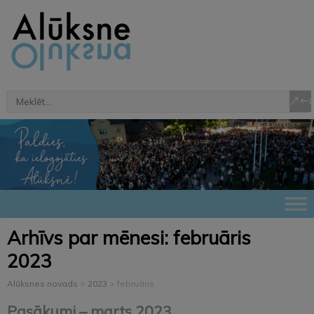
Arhīvs par mēnesi:
februāris
2023
Alūksnes novads
>
2023
>
februāris
Pasākumi – marts 2023