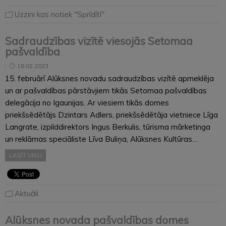
Uzzini kas notiek "Sprīdītī"
Sadraudzības vizītē viesojās Setomaa
pašvaldība
16.02.2023
15. februārī Alūksnes novadu sadraudzības vizītē apmeklēja
un ar pašvaldības pārstāvjiem tikās Setomaa pašvaldības
delegācija no Igaunijas. Ar viesiem tikās domes
priekšsēdētājs Dzintars Adlers, priekšsēdētāja vietniece Līga
Langrate, izpilddirektors Ingus Berkulis, tūrisma mārketinga
un reklāmas speciāliste Līva Buliņa, Alūksnes Kultūras…
LASĪT VISU
Aktuāli
Alūksnes novada pašvaldības domes