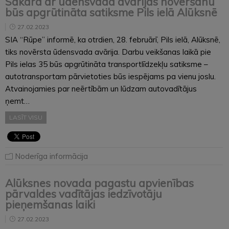
Sakarā ar ūdensvada avārijas novēršanu
būs apgrūtināta satiksme Pils ielā Alūksnē
27.02.2023
SIA “Rūpe” informē, ka otrdien, 28. februārī, Pils ielā, Alūksnē,
tiks novērsta ūdensvada avārija. Darbu veikšanas laikā pie
Pils ielas 35 būs apgrūtināta transportlīdzekļu satiksme –
autotransportam pārvietoties būs iespējams pa vienu joslu.
Atvainojamies par neērtībām un lūdzam autovadītājus
ņemt…
LASĪT VISU
Noderīga informācija
Alūksnes novada pagastu apvienības
pārvaldes vadītājas iedzīvotāju
pieņemšanas laiki
27.02.2023