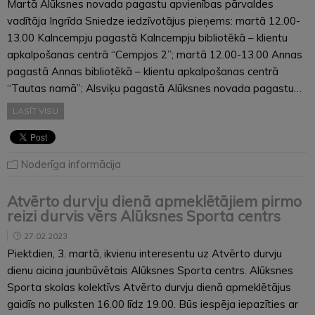
Martā Alūksnes novada pagastu apvienības pārvaldes
vadītāja Ingrīda Sniedze iedzīvotājus pieņems: martā 12.00-
13.00 Kalncempju pagastā Kalncempju bibliotēkā – klientu
apkalpošanas centrā “Cempjos 2”; martā 12.00-13.00 Annas
pagastā Annas bibliotēkā – klientu apkalpošanas centrā
“Tautas namā”; Alsviķu pagastā Alūksnes novada pagastu…
LASĪT VISU
Noderīga informācija
Atvērto durvju dienā apmeklētājiem pirmo
reizi durvis vērs Alūksnes Sporta centrs
27.02.2023
Piektdien, 3. martā, ikvienu interesentu uz Atvērto durvju
dienu aicina jaunbūvētais Alūksnes Sporta centrs. Alūksnes
Sporta skolas kolektīvs Atvērto durvju dienā apmeklētājus
gaidīs no pulksten 16.00 līdz 19.00. Būs iespēja iepazīties ar