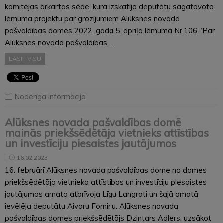
komitejas ārkārtas sēde, kurā izskatīja deputātu sagatavoto
lēmuma projektu par grozījumiem Alūksnes novada
pašvaldības domes 2022. gada 5. aprīļa lēmumā Nr.106 “Par
Alūksnes novada pašvaldības…
LASĪT VISU
Noderīga informācija
Alūksnes novada pašvaldības domē
mainās priekšsēdētāja vietnieks attīstības
un investīciju piesaistes jautājumos
16.02.2023
16. februārī Alūksnes novada pašvaldības dome no domes
priekšsēdētāja vietnieka attīstības un investīciju piesaistes
jautājumos amata atbrīvoja Līgu Langrati un šajā amatā
ievēlēja deputātu Aivaru Fominu. Alūksnes novada
pašvaldības domes priekšsēdētājs Dzintars Adlers, uzsākot