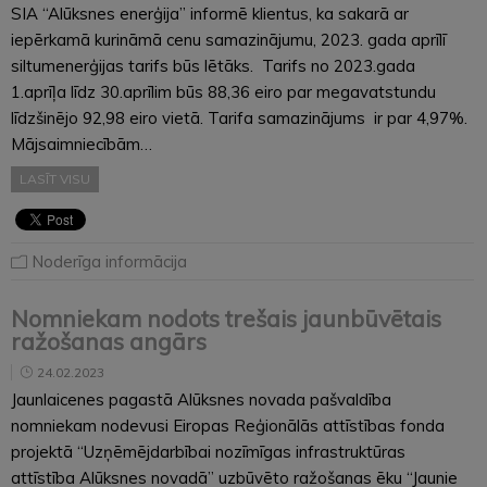
SIA “Alūksnes enerģija” informē klientus, ka sakarā ar
iepērkamā kurināmā cenu samazinājumu, 2023. gada aprīlī
siltumenerģijas tarifs būs lētāks. Tarifs no 2023.gada
1.aprīļa līdz 30.aprīlim būs 88,36 eiro par megavatstundu
līdzšinējo 92,98 eiro vietā. Tarifa samazinājums ir par 4,97%.
Mājsaimniecībām…
LASĪT VISU
Noderīga informācija
Nomniekam nodots trešais jaunbūvētais
ražošanas angārs
24.02.2023
Jaunlaicenes pagastā Alūksnes novada pašvaldība
nomniekam nodevusi Eiropas Reģionālās attīstības fonda
projektā “Uzņēmējdarbībai nozīmīgas infrastruktūras
attīstība Alūksnes novadā” uzbūvēto ražošanas ēku “Jaunie