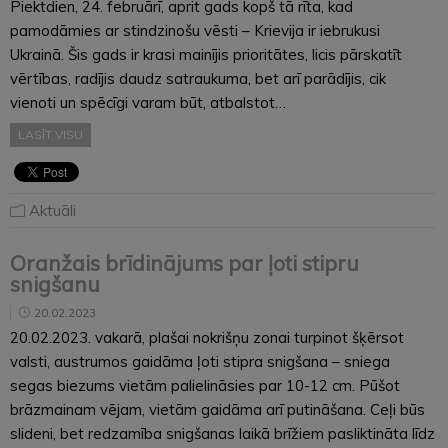
Piektdien, 24. februārī, aprit gads kopš tā rīta, kad
pamodāmies ar stindzinošu vēsti – Krievija ir iebrukusi
Ukrainā. Šis gads ir krasi mainījis prioritātes, licis pārskatīt
vērtības, radījis daudz satraukuma, bet arī parādījis, cik
vienoti un spēcīgi varam būt, atbalstot…
LASĪT VISU
Aktuāli
Oranžais brīdinājums par ļoti stipru
snigšanu
20.02.2023
20.02.2023. vakarā, plašai nokrišņu zonai turpinot šķērsot
valsti, austrumos gaidāma ļoti stipra snigšana – sniega
segas biezums vietām palielināsies par 10-12 cm. Pūšot
brāzmainam vējam, vietām gaidāma arī putināšana. Ceļi būs
slideni, bet redzamība snigšanas laikā brīžiem pasliktināta līdz