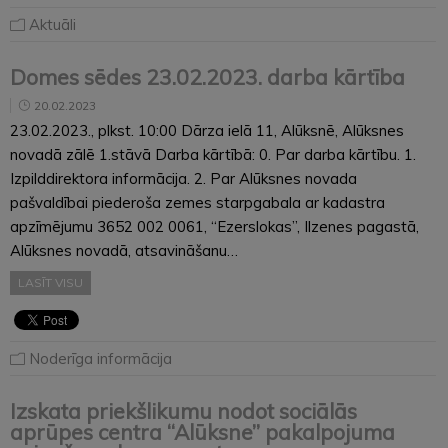
Aktuāli
Domes sēdes 23.02.2023. darba kārtība
20.02.2023
23.02.2023., plkst. 10:00 Dārza ielā 11, Alūksnē, Alūksnes
novadā zālē 1.stāvā Darba kārtībā: 0. Par darba kārtību. 1.
Izpilddirektora informācija. 2. Par Alūksnes novada
pašvaldībai piederoša zemes starpgabala ar kadastra
apzīmējumu 3652 002 0061, “Ezerslokas”, Ilzenes pagastā,
Alūksnes novadā, atsavināšanu…
LASĪT VISU
Noderīga informācija
Izskata priekšlikumu nodot sociālās
aprūpes centra “Alūksne” pakalpojuma