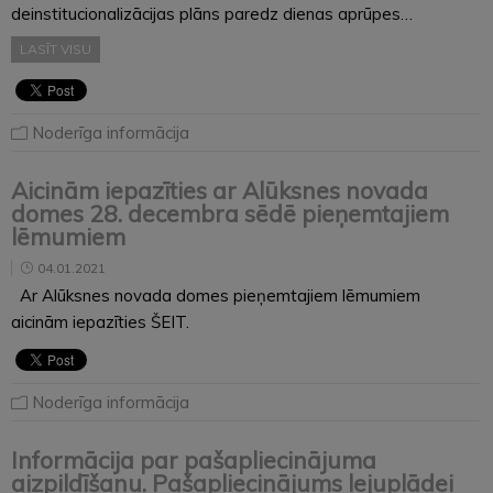
deinstitucionalizācijas plāns paredz dienas aprūpes…
LASĪT VISU
Noderīga informācija
Aicinām iepazīties ar Alūksnes novada
domes 28. decembra sēdē pieņemtajiem
lēmumiem
04.01.2021
Ar Alūksnes novada domes pieņemtajiem lēmumiem
aicinām iepazīties ŠEIT.
Noderīga informācija
Informācija par pašapliecinājuma
aizpildīšanu. Pašapliecinājums lejuplādei