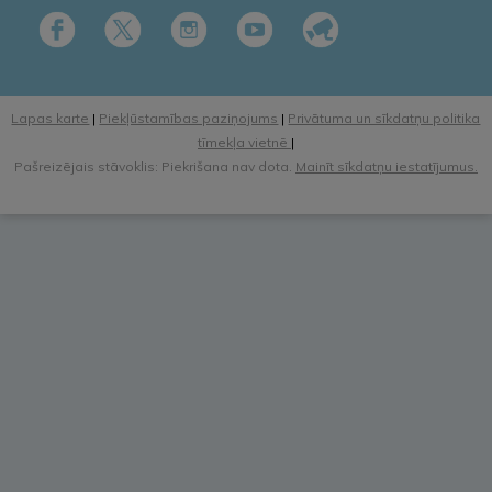
Lapas karte
|
Piekļūstamības paziņojums
|
Privātuma un sīkdatņu politika
tīmekļa vietnē
|
Pašreizējais stāvoklis: Piekrišana nav dota.
Mainīt sīkdatņu iestatījumus.