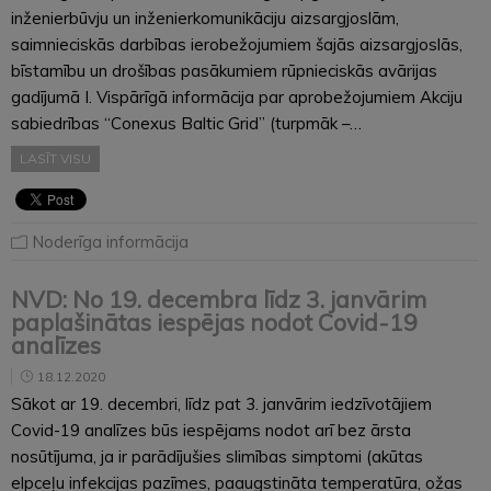
inženierbūvju un inženierkomunikāciju aizsargjoslām,
saimnieciskās darbības ierobežojumiem šajās aizsargjoslās,
bīstamību un drošības pasākumiem rūpnieciskās avārijas
gadījumā I. Vispārīgā informācija par aprobežojumiem Akciju
sabiedrības “Conexus Baltic Grid” (turpmāk –…
LASĪT VISU
Noderīga informācija
NVD: No 19. decembra līdz 3. janvārim
paplašinātas iespējas nodot Covid-19
analīzes
18.12.2020
Sākot ar 19. decembri, līdz pat 3. janvārim iedzīvotājiem
Covid-19 analīzes būs iespējams nodot arī bez ārsta
nosūtījuma, ja ir parādījušies slimības simptomi (akūtas
elpceļu infekcijas pazīmes, paaugstināta temperatūra, ožas