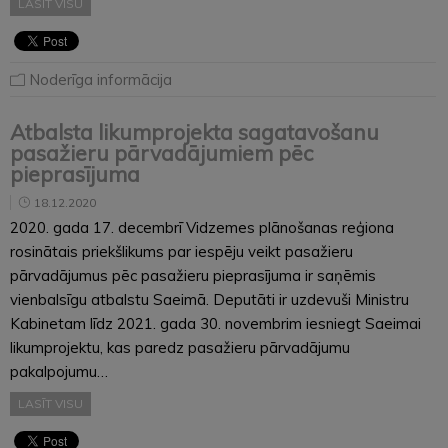
LASĪT VISU
Noderīga informācija
Atbalsta likumprojekta sagatavošanu
pasažieru pārvadājumiem pēc
pieprasījuma
18.12.2020
2020. gada 17. decembrī Vidzemes plānošanas reģiona
rosinātais priekšlikums par iespēju veikt pasažieru
pārvadājumus pēc pasažieru pieprasījuma ir saņēmis
vienbalsīgu atbalstu Saeimā. Deputāti ir uzdevuši Ministru
Kabinetam līdz 2021. gada 30. novembrim iesniegt Saeimai
likumprojektu, kas paredz pasažieru pārvadājumu
pakalpojumu…
LASĪT VISU