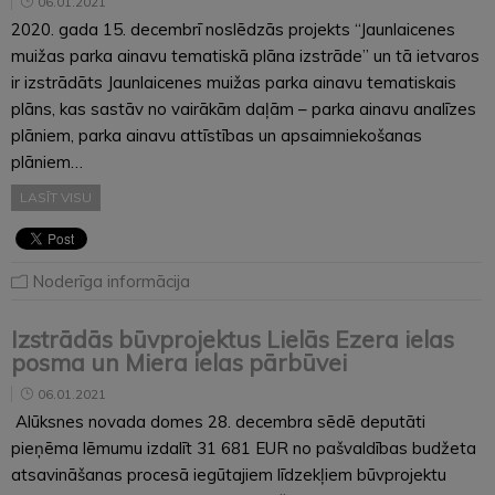
06.01.2021
2020. gada 15. decembrī noslēdzās projekts “Jaunlaicenes
muižas parka ainavu tematiskā plāna izstrāde” un tā ietvaros
ir izstrādāts Jaunlaicenes muižas parka ainavu tematiskais
plāns, kas sastāv no vairākām daļām – parka ainavu analīzes
plāniem, parka ainavu attīstības un apsaimniekošanas
plāniem…
LASĪT VISU
Noderīga informācija
Izstrādās būvprojektus Lielās Ezera ielas
posma un Miera ielas pārbūvei
06.01.2021
Alūksnes novada domes 28. decembra sēdē deputāti
pieņēma lēmumu izdalīt 31 681 EUR no pašvaldības budžeta
atsavināšanas procesā iegūtajiem līdzekļiem būvprojektu