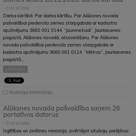
23.12.2020
Darba kārtībā: Par darba kārtību. Par Alūksnes novada
pašvaldībai piederoša zemes starpgabala ar kadastra
apzīmējumu 3660 001 0144, “Jaunmežvidi”, Jaunlaicenes
pagastā, Alūksnes novadā, atsavināšanu. Par Alūksnes
novada pašvaldībai piederoša zemes starpgabala ar
kadastra apzīmējumu 3660 001 0124, “Mētras”, Jaunlaicenes
pagastā,…
LASĪT VISU
Noderīga informācija
Alūksnes novada pašvaldība saņem 26
portatīvos datorus
23.12.2020
Izglītības un zinātnes ministrija, izvērtējot situāciju, piešķīrusi