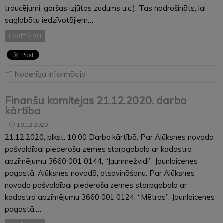
traucējumi, garšas izjūtas zudums u.c.). Tas nodrošināts, lai
saglabātu iedzīvotājiem…
LASĪT VISU
Noderīga informācija
Finanšu komitejas 21.12.2020. darba
kārtība
18.12.2020
21.12.2020, plkst. 10:00 Darba kārtībā: Par Alūksnes novada
pašvaldībai piederoša zemes starpgabala ar kadastra
apzīmējumu 3660 001 0144, “Jaunmežvidi”, Jaunlaicenes
pagastā, Alūksnes novadā, atsavināšanu. Par Alūksnes
novada pašvaldībai piederoša zemes starpgabala ar
kadastra apzīmējumu 3660 001 0124, “Mētras”, Jaunlaicenes
pagastā,…