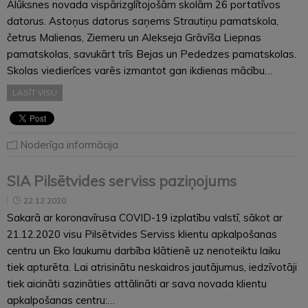
Alūksnes novada vispārizglītojošām skolām 26 portatīvos
datorus. Astoņus datorus saņems Strautiņu pamatskola,
četrus Malienas, Ziemeru un Alekseja Grāvīša Liepnas
pamatskolas, savukārt trīs Bejas un Pededzes pamatskolas.
Skolas viedierīces varēs izmantot gan ikdienas mācību…
LASĪT VISU
Noderīga informācija
SIA Pilsētvides serviss paziņojums
22.12.2020
Sakarā ar koronavīrusa COVID-19 izplatību valstī, sākot ar
21.12.2020 visu Pilsētvides Serviss klientu apkalpošanas
centru un Eko laukumu darbība klātienē uz nenoteiktu laiku
tiek apturēta. Lai atrisinātu neskaidros jautājumus, iedzīvotāji
tiek aicināti sazināties attālināti ar sava novada klientu
apkalpošanas centru:…