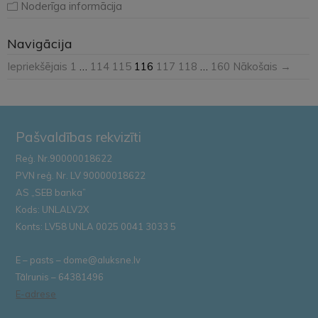
Noderīga informācija
Navigācija
Iepriekšējais
1
…
114
115
116
117
118
…
160
Nākošais →
Pašvaldības rekvizīti
Reģ. Nr.90000018622
PVN reģ. Nr. LV 90000018622
AS „SEB banka”
Kods: UNLALV2X
Konts: LV58 UNLA 0025 0041 3033 5
E – pasts – dome@aluksne.lv
Tālrunis – 64381496
E-adrese