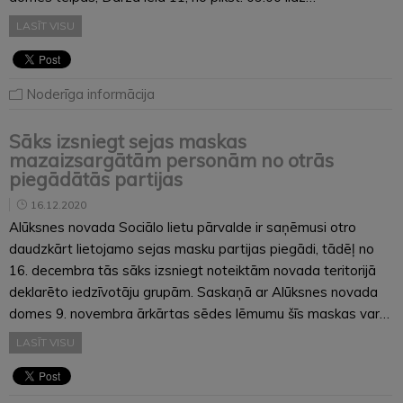
LASĪT VISU
Noderīga informācija
Sāks izsniegt sejas maskas
mazaizsargātām personām no otrās
piegādātās partijas
16.12.2020
Alūksnes novada Sociālo lietu pārvalde ir saņēmusi otro
daudzkārt lietojamo sejas masku partijas piegādi, tādēļ no
16. decembra tās sāks izsniegt noteiktām novada teritorijā
deklarēto iedzīvotāju grupām. Saskaņā ar Alūksnes novada
domes 9. novembra ārkārtas sēdes lēmumu šīs maskas var…
LASĪT VISU