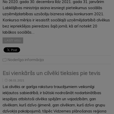
No 2020. gada 30. decembra līdz 2021. gada 31. janvārim
Labklājības ministrija aicina iesniegt pieteikumus sociālās
uzņēmējdarbības uzsācēju biznesa ideju konkursam 2021.
Konkursa mērķis ir iesaistīt sociālajā uzņēmējdarbībā cilvēkus
bez iepriekšējas pieredzes šajā jomā, kā arī noteikt 20
labākos sociālās…
LASĪT VISU
Noderīga informācija
Esi vienkāršs un cilvēki tieksies pie tevis
06.01.2021
Lai cilvēks ar garīga rakstura traucējumiem veiksmīgi
iekļautos sabiedrībā, ir būtiski nodrošināt nodarbinātības
iespējas atbilstoši cilvēka spējām un vajadzībām, gan
cilvēkam, kurš dzīvo ģimenē, gan cilvēkam, kurš dzīvo grupu
dzīvokļa pakalpojumā, tāpēc Vidzemes plānošanas reģiona