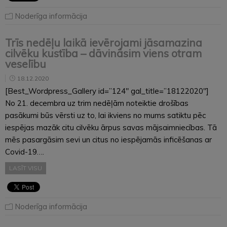
Noderīga informācija
Trīs nedēļu laikā ievērojami jāsamazina
cilvēku kustība – dāvināsim viens otram
veselību
18.12.2020
[Best_Wordpress_Gallery id=”124″ gal_title=”18122020″]
No 21. decembra uz trim nedēļām noteiktie drošības
pasākumi būs vērsti uz to, lai ikviens no mums satiktu pēc
iespējas mazāk citu cilvēku ārpus savas mājsaimniecības. Tā
mēs pasargāsim sevi un citus no iespējamās inficēšanas ar
Covid-19….
LASĪT VISU
Noderīga informācija