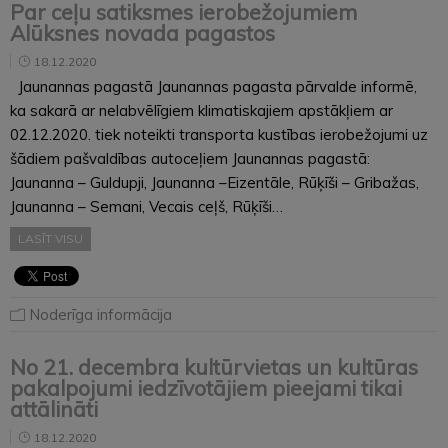
Par ceļu satiksmes ierobežojumiem
Alūksnes novada pagastos
18.12.2020
Jaunannas pagastā Jaunannas pagasta pārvalde informē,
ka sakarā ar nelabvēlīgiem klimatiskajiem apstākļiem ar
02.12.2020. tiek noteikti transporta kustības ierobežojumi uz
šādiem pašvaldības autoceļiem Jaunannas pagastā:
Jaunanna – Guldupji, Jaunanna –Eizentāle, Rūķīši – Gribažas,
Jaunanna – Semani, Vecais ceļš, Rūķīši…
LASĪT VISU
Noderīga informācija
No 21. decembra kultūrvietas un kultūras
pakalpojumi iedzīvotājiem pieejami tikai
attālināti
18.12.2020