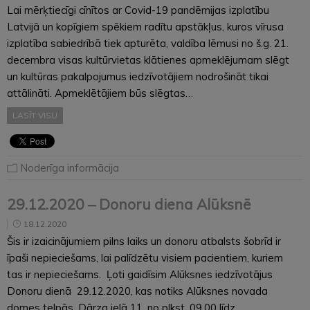
Lai mērķtiecīgi cīnītos ar Covid-19 pandēmijas izplatību
Latvijā un kopīgiem spēkiem radītu apstākļus, kuros vīrusa
izplatība sabiedrībā tiek apturēta, valdība lēmusi no š.g. 21.
decembra visas kultūrvietas klātienes apmeklējumam slēgt
un kultūras pakalpojumus iedzīvotājiem nodrošināt tikai
attālināti. Apmeklētājiem būs slēgtas…
LASĪT VISU
Noderīga informācija
29.12.2020 – Donoru diena Alūksnē
18.12.2020
Šis ir izaicinājumiem pilns laiks un donoru atbalsts šobrīd ir
īpaši nepieciešams, lai palīdzētu visiem pacientiem, kuriem
tas ir nepieciešams. Ļoti gaidīsim Alūksnes iedzīvotājus
Donoru dienā 29.12.2020, kas notiks Alūksnes novada
domes telpās, Dārza ielā 11, no plkst. 09.00 līdz…