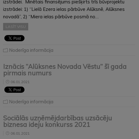
izstrādei. Minētais finansējums piešķirts trīs būvprojektu
izstrādei: 1) “Lielā Ezera ielas pārbūve Alūksnē, Alūksnes
novadā”, 2) “Miera ielas pārbūve posmā no…
LASĪT VISU
Noderīga informācija
Iznācis “Alūksnes Novada Vēstu” šī gada
pirmais numurs
06.01.2021
Noderīga informācija
Sociālās uzņēmējdarbības uzsācēju
biznesa ideju konkurss 2021
06.01.2021