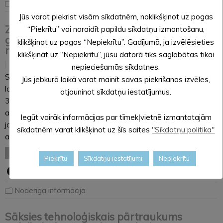
Noderīga informācija
Jūs varat piekrist visām sīkdatnēm, noklikšķinot uz pogas
Ziemassvētku un Jaunā gada brīvdienās
“Piekrītu” vai noraidīt papildu sīkdatņu izmantošanu,
gaidāmas izmaiņas gandrīz 600 reģionālo
klikšķinot uz pogas “Nepiekrītu”. Gadījumā, ja izvēlēsieties
maršrutu
klikšķināt uz “Nepiekrītu”, jūsu datorā tiks saglabātas tikai
21.12.2020
nepieciešamās sīkdatnes.
Sakarā ar Ziemassvētku un Jaunā gada svētku brīvdienām
Jūs jebkurā laikā varat mainīt savas piekrišanas izvēles,
laika periodā no 2020. gada 23. decembra līdz 2021. gada
atjauninot sīkdatņu iestatījumus.
3. janvārim gaidāmas izmaiņas gandrīz 600 reģionālo
autobusu maršrutu visā Latvijā. Daļā maršrutu tiks atklāti
Iegūt vairāk informācijas par tīmekļvietnē izmantotajām
jauni reisi, bet daļā tie tiks atcelti. Autotransporta direkcija
sīkdatnēm varat klikšķinot uz šīs saites
"Sīkdatņu politika"
aicina iedzīvotājus…
LASĪT VISU
Piekrītu
Sīkdatņu iestatījumi
Nepiekrītu
Noderīga informācija
Sāksies tehnoloģiskais pārtraukums