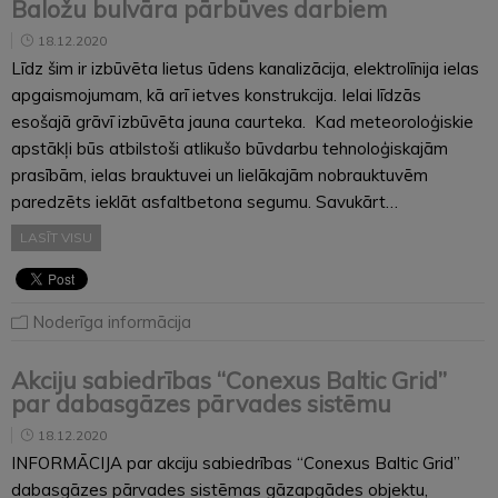
Baložu bulvāra pārbūves darbiem
18.12.2020
Līdz šim ir izbūvēta lietus ūdens kanalizācija, elektrolīnija ielas
apgaismojumam, kā arī ietves konstrukcija. Ielai līdzās
esošajā grāvī izbūvēta jauna caurteka. Kad meteoroloģiskie
apstākļi būs atbilstoši atlikušo būvdarbu tehnoloģiskajām
prasībām, ielas brauktuvei un lielākajām nobrauktuvēm
paredzēts ieklāt asfaltbetona segumu. Savukārt…
LASĪT VISU
Noderīga informācija
Akciju sabiedrības “Conexus Baltic Grid”
par dabasgāzes pārvades sistēmu
18.12.2020
INFORMĀCIJA par akciju sabiedrības “Conexus Baltic Grid”
dabasgāzes pārvades sistēmas gāzapgādes objektu,