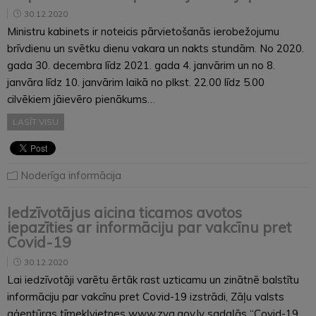
30.12.2020
Ministru kabinets ir noteicis pārvietošanās ierobežojumu
brīvdienu un svētku dienu vakara un nakts stundām. No 2020.
gada 30. decembra līdz 2021. gada 4. janvārim un no 8.
janvāra līdz 10. janvārim laikā no plkst. 22.00 līdz 5.00
cilvēkiem jāievēro pienākums…
LASĪT VISU
Noderīga informācija
Iedzīvotājus aicina ticamos avotos
iepazīties ar informāciju par vakcīnu pret
Covid-19
30.12.2020
Lai iedzīvotāji varētu ērtāk rast uzticamu un zinātnē balstītu
informāciju par vakcīnu pret Covid-19 izstrādi, Zāļu valsts
aģentūras tīmekļvietnes www.zva.gov.lv sadaļās “Covid-19