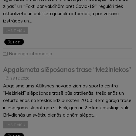
ziņas” un “Fakti par vakcīnām pret Covid-19″, regulāri tiek
aktualizēta un publicēta jaunākā informācija par vakcīnu
izstrādes un…
LASĪT VISU
Noderīga informācija
Apgaismota slēpošanas trase “Mežiniekos”
28.12.2020
Apgaismojums Alūksnes novada ziemas sporta centra
“Mežinieki” slēpošanas trasē būs otrdienās, trešdienās un
ceturtdienās no krēslas līdz pulksten 20.00. 3 km garajā trasē
ir iespējams slēpot gan slidsolī, gan arī 2,5 km klasiskajā stilā.
Brīvdienās un svētku dienās aicinām slēpot…
LASĪT VISU