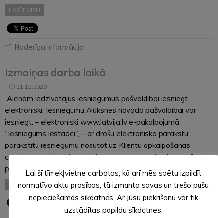
LASĪT VISU
Noderīga informācija
Izmaiņas darba laikā
21.12.2020
Aicinām iedzīvotājus iesniegumus pašvaldībai iesniegt
elektroniski. Iesniegumu Alūksnes novada pašvaldībai var
iesniegt: – elektroniski www.latvija.lv e-pakalpojumā
“Iesniegums iestādei”, – ar drošu elektronisko parakstu
parakstītu iesniegumu nosūtot uz Klientu apkalpošanas
centra e-pastu vai izmantojot personas e-adresi, – nosūtot
pa pastu uz…
Lai šī tīmekļvietne darbotos, kā arī mēs spētu izpildīt
LASĪT VISU
normatīvo aktu prasības, tā izmanto savas un trešo pušu
nepieciešamās sīkdatnes. Ar Jūsu piekrišanu var tik
uzstādītas papildu sīkdatnes.