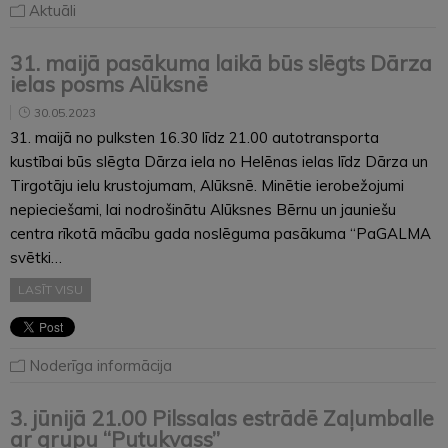
Aktuāli
31. maijā pasākuma laikā būs slēgts Dārza
ielas posms Alūksnē
30.05.2023
31. maijā no pulksten 16.30 līdz 21.00 autotransporta
kustībai būs slēgta Dārza iela no Helēnas ielas līdz Dārza un
Tirgotāju ielu krustojumam, Alūksnē. Minētie ierobežojumi
nepieciešami, lai nodrošinātu Alūksnes Bērnu un jauniešu
centra rīkotā mācību gada noslēguma pasākuma “PaGALMA
svētki…
LASĪT VISU
Noderīga informācija
3. jūnijā 21.00 Pilssalas estrādē Zaļumballe
ar grupu “Putukvass”