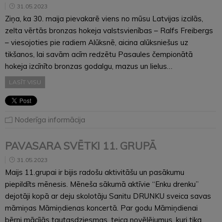
31.05.2023
Ziņa, ka 30. maija pievakarē viens no mūsu Latvijas izcilās,
zelta vērtās bronzas hokeja valstsvienības – Ralfs Freibergs
– viesojoties pie radiem Alūksnē, aicina alūksniešus uz
tikšanos, lai savām acīm redzētu Pasaules čempionātā
hokeja izcīnīto bronzas godalgu, mazus un lielus…
LASĪT VISU
Noderīga informācija
PAVASARA SVĒTKI 11. GRUPĀ
31.05.2023
Maijs 11.grupai ir bijis radošu aktivitāšu un pasākumu
piepildīts mēnesis. Mēneša sākumā aktīvie “Enku drenku”
dejotāji kopā ar deju skolotāju Sanitu DRUNKU sveica savas
māmiņas Māmiņdienas koncertā. Par godu Māmiņdienai
bērni mācījās tautasdziesmas, teica novēlējumus, kuri tika