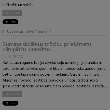
nofilmēti un svinīgi…
LASĪT VISU
Uzzini kas notiek "Sprīdītī"
Sumina skolēnus mācību priekšmetu
olimpiāžu laureātus
31.05.2023
Katrs sasniegums bruģē cilvēka ceļu uz mērķi. Ja panākumi
tiek novērtēti, cilvēks gūst ne tik vien personisku gandarījumu,
bet arī apstiprinājumu saviem mērķiem. Otrdien, 30. maijā,
Alūksnes novada Izglītības pārvalde un pašvaldība rīkoja
īpašu godināšanas pasākumu tiem novada izglītības iestāžu…
LASĪT VISU