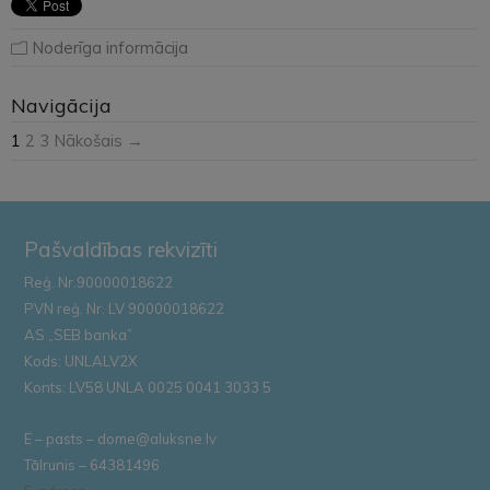
Noderīga informācija
Navigācija
1
2
3
Nākošais →
Pašvaldības rekvizīti
Reģ. Nr.90000018622
PVN reģ. Nr. LV 90000018622
AS „SEB banka”
Kods: UNLALV2X
Konts: LV58 UNLA 0025 0041 3033 5
E – pasts – dome@aluksne.lv
Tālrunis – 64381496