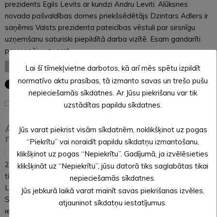
prezidents Egils Levits ar kundzi Andru Leviti. Alūksnes
novada pašvaldības domes priekšsēdētājs Dzintars Adlers ir
saņēmis Valsts prezidenta pateicības vēstuli par sirsnīgu
uzņemšanu saturiski piepildītā darba vizītē. Esam gandarīti
par iespēju uzņemt…
LASĪT VISU
Lai šī tīmekļvietne darbotos, kā arī mēs spētu izpildīt
normatīvo aktu prasības, tā izmanto savas un trešo pušu
nepieciešamās sīkdatnes. Ar Jūsu piekrišanu var tik
Noderīga informācija
uzstādītas papildu sīkdatnes.
Alūksnes novada bibliotēkā – tikšanās ar
Jūs varat piekrist visām sīkdatnēm, noklikšķinot uz pogas
rakstnieku Arno Jundzi
“Piekrītu” vai noraidīt papildu sīkdatņu izmantošanu,
23.05.2023
klikšķinot uz pogas “Nepiekrītu”. Gadījumā, ja izvēlēsieties
26. maijā plkst. 12:00 Alūksnes novada bibliotēkā aicinām uz
klikšķināt uz “Nepiekrītu”, jūsu datorā tiks saglabātas tikai
tikšanos ar rakstnieku, kultūras žurnālistu, literatūrzinātnieku,
nepieciešamās sīkdatnes.
Latvijas Rakstnieku savienības priekšsēdētāju Arno Jundzi!
Jūs jebkurā laikā varat mainīt savas piekrišanas izvēles,
Sarunā iepazīsim ne tikai Arno Jundzes radošo personību, bet
atjauninot sīkdatņu iestatījumus.
ielūkosimies arī viņa romāna “Es nemiršu nekad” (2022.)