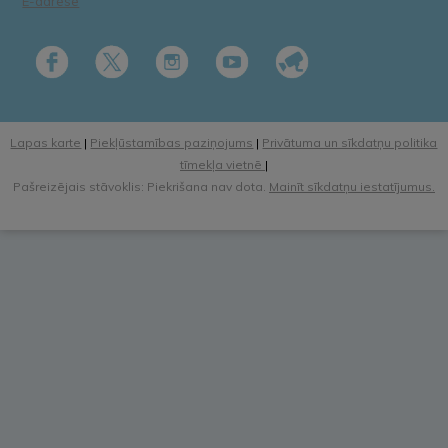
E-adrese
Lapas karte
|
Piekļūstamības paziņojums
|
Privātuma un sīkdatņu politika
tīmekļa vietnē
|
Pašreizējais stāvoklis: Piekrišana nav dota.
Mainīt sīkdatņu iestatījumus.