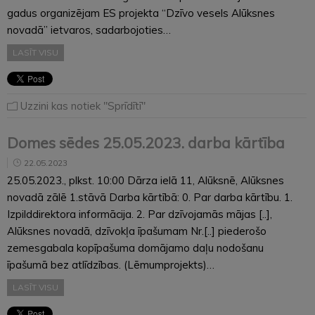
gadus organizējam ES projekta “Dzīvo vesels Alūksnes
novadā” ietvaros, sadarbojoties…
LASĪT VISU
Uzzini kas notiek "Sprīdītī"
Domes sēdes 25.05.2023. darba kārtība
22.05.2023
25.05.2023., plkst. 10:00 Dārza ielā 11, Alūksnē, Alūksnes
novadā zālē 1.stāvā Darba kārtībā: 0. Par darba kārtību. 1.
Izpilddirektora informācija. 2. Par dzīvojamās mājas [..],
Alūksnes novadā, dzīvokļa īpašumam Nr.[..] piederošo
zemesgabala kopīpašuma domājamo daļu nodošanu
īpašumā bez atlīdzības. (Lēmumprojekts)…
LASĪT VISU