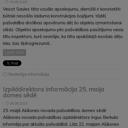
26.05.2023
Veicot Saules tilta vizuālo apsekojumu, diemžēl ir konstatēti
būtiski nesošās laiduma konstrukcijas bojājumi, tādēļ
pašvaldība drošības apsvērumu dēļ šo objektu izmantošanai
slēdz. Objekta apsekojumu pēc pašvaldības pasūtījuma veicis
tiltu inspektors, kurš secinājis, ka tilta apakšdaļā esošais dēļu
loks, kas šķērsgriezumā…
LASĪT VISU
Noderīga informācija
Izpilddirektora informācija 25. maija
domes sēdē
26.05.2023
25. maijā Alūksnes novada pašvaldības domes sēdē
Alūksnes novada pašvaldības izpilddirektors Ingus Berkulis
informēja par aktuālo pašvaldībā. Līdz 22. maijam Alūksnes