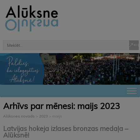
Arhīvs par mēnesi:
maijs 2023
Alūksnes novads
>
2023
>
maijs
Latvijas hokeja izlases bronzas medaļa –
Alūksnē!