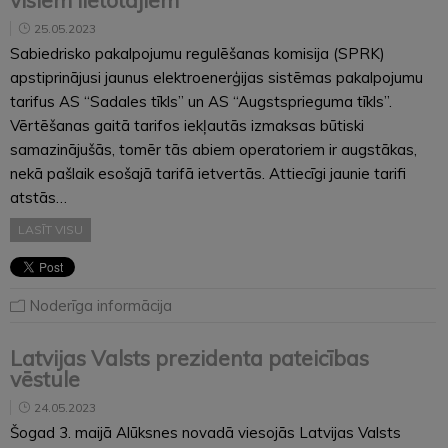
25.05.2023
Sabiedrisko pakalpojumu regulēšanas komisija (SPRK)
apstiprinājusi jaunus elektroenerģijas sistēmas pakalpojumu
tarifus AS “Sadales tīkls” un AS “Augstsprieguma tīkls”.
Vērtēšanas gaitā tarifos iekļautās izmaksas būtiski
samazinājušās, tomēr tās abiem operatoriem ir augstākas,
nekā pašlaik esošajā tarifā ietvertās. Attiecīgi jaunie tarifi
atstās…
LASĪT VISU
Noderīga informācija
Latvijas Valsts prezidenta pateicības
vēstule
24.05.2023
Šogad 3. maijā Alūksnes novadā viesojās Latvijas Valsts