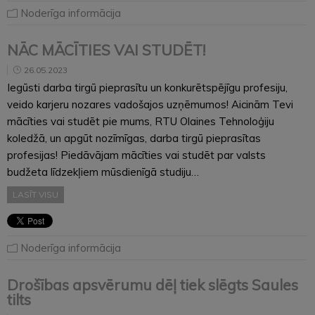
Noderīga informācija
NĀC MĀCĪTIES VAI STUDĒT!
26.05.2023
Iegūsti darba tirgū pieprasītu un konkurētspējīgu profesiju,
veido karjeru nozares vadošajos uzņēmumos! Aicinām Tevi
mācīties vai studēt pie mums, RTU Olaines Tehnoloģiju
koledžā, un apgūt nozīmīgas, darba tirgū pieprasītas
profesijas! Piedāvājam mācīties vai studēt par valsts
budžeta līdzekļiem mūsdienīgā studiju…
LASĪT VISU
Noderīga informācija
Drošības apsvērumu dēļ tiek slēgts Saules
tilts