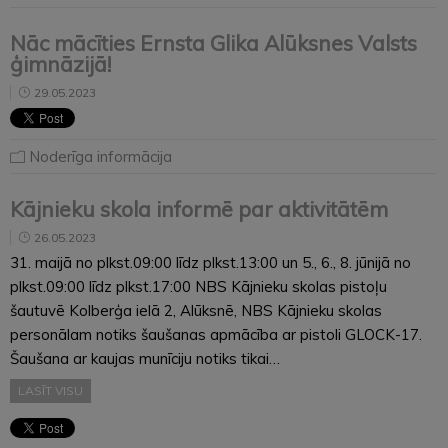
Nāc mācīties Ernsta Glika Alūksnes Valsts
ģimnāzijā!
29.05.2023
Noderīga informācija
Kājnieku skola informē par aktivitātēm
26.05.2023
31. maijā no plkst.09:00 līdz plkst.13:00 un 5., 6., 8. jūnijā no
plkst.09:00 līdz plkst.17:00 NBS Kājnieku skolas pistoļu
šautuvē Kolberģa ielā 2, Alūksnē, NBS Kājnieku skolas
personālam notiks šaušanas apmācība ar pistoli GLOCK-17.
Šaušana ar kaujas munīciju notiks tikai…
LASĪT VISU