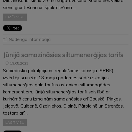
izlīdzināšana, sienu virsmu sagatavošana. Šobrīd tiek veikta
sienu gruntēšana un špaktelēšana….
LASĪT VISU
Noderīga informācija
Jūnijā samazināsies siltumenerģijas tarifs
19.05.2023
Sabiedrisko pakalpojumu regulēšanas komisija (SPRK)
izvērtējusi un š.g. 18. maija padomes sēdē izskatījusi
siltumenerģijas gala tarifus astoņiem siltumapgādes
komersantiem. Jūnijā siltumenerģijas tarifi saistībā ar
kurināmā cenu izmaiņām samazināsies arī Bauskā, Piņķos,
Jelgavā, Gulbenē, Ozolniekos, Olainē, Pārolainē un Strenčos,
tostarp arī…
LASĪT VISU