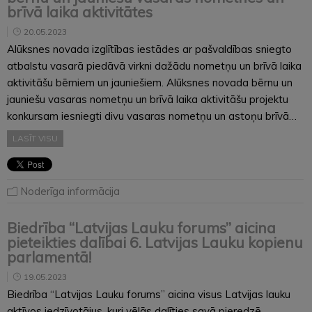
brīvā laika aktivitātes
20.05.2023
Alūksnes novada izglītības iestādes ar pašvaldības sniegto
atbalstu vasarā piedāvā virkni dažādu nometņu un brīvā laika
aktivitāšu bērniem un jauniešiem. Alūksnes novada bērnu un
jauniešu vasaras nometņu un brīvā laika aktivitāšu projektu
konkursam iesniegti divu vasaras nometņu un astoņu brīvā…
LASĪT VISU
Noderīga informācija
Biedrība “Latvijas Lauku forums” aicina
pieteikties dalībai 6. Latvijas Lauku kopienu
parlamentā!
19.05.2023
Biedrība “Latvijas Lauku forums” aicina visus Latvijas lauku
aktīvos iedzīvotājus, kuri vēlās dalīties savā pieredzē