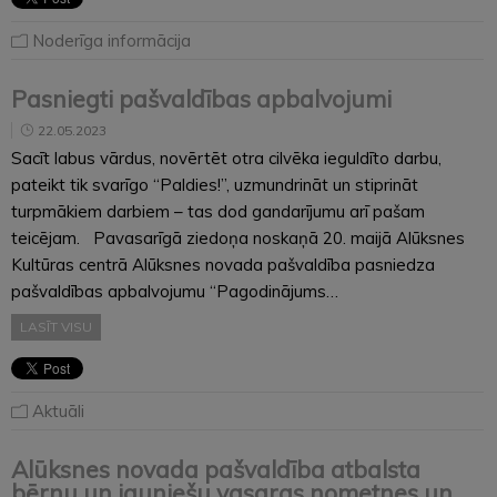
Noderīga informācija
Pasniegti pašvaldības apbalvojumi
22.05.2023
Sacīt labus vārdus, novērtēt otra cilvēka ieguldīto darbu,
pateikt tik svarīgo “Paldies!”, uzmundrināt un stiprināt
turpmākiem darbiem – tas dod gandarījumu arī pašam
teicējam. Pavasarīgā ziedoņa noskaņā 20. maijā Alūksnes
Kultūras centrā Alūksnes novada pašvaldība pasniedza
pašvaldības apbalvojumu “Pagodinājums…
LASĪT VISU
Aktuāli
Alūksnes novada pašvaldība atbalsta
bērnu un jauniešu vasaras nometnes un