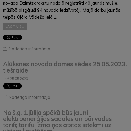
novada Dzimtsarakstu nodaļā reģistrēti 40 jaundzimušie,
mūžībā aizgājuši 94 novada iedzīvotāji. Maijā darbu jaunās
telpās Ojāra Vācieša ielā 1…
LASĪT VISU
Noderīga informācija
Alūksnes novada domes sēdes 25.05.2023.
tiešraide
25.05.2023
Noderīga informācija
No š.g. 1.jūlija spēkā būs jauni
elektroenerģijas sadales un pārvades
tarifi; tarifu izmaiņas atstās ietekmi uz
visiem lietotājiem