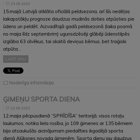
23.05.2023
15.maijā Latvijā atklāta oficiālā peldsezona, arī šīs nedēļas
laikapstākļu prognoze daudzus mudinās doties atpūsties pie
ūdens un peldēt. Aizvadītajā gadā peldsezonā (laika posmā
no maija līdz septembrim) ugunsdzēsēji glābēji ūdenstilpēs
izglāba 63 cilvēkus, tai skaitā deviņus bērnus, bet traģiski
atpūta…
LASĪT VISU
Noderīga informācija
ĢIMEŅU SPORTA DIENA
22.05.2023
12.maija pēcpusdienā “SPRĪDĪŠA” teritorijā, visos rotaļu
laukumos, notika liela rosība, jo 109 ģimenes ar 135 bērniem
bija atsaukušās aicinājumam piedalīties ikgadējā sporta
dienā Alūksnes novada ģimenēm. Sporta dienu jau daudzus