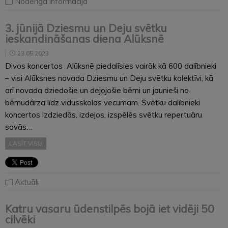
Noderīga informācija
3. jūnijā Dziesmu un Deju svētku
ieskandināšanas diena Alūksnē
23.05.2023
Divos koncertos Alūksnē piedalīsies vairāk kā 600 dalībnieki
– visi Alūksnes novada Dziesmu un Deju svētku kolektīvi, kā
arī novada dziedošie un dejojošie bērni un jaunieši no
bērnudārza līdz vidusskolas vecumam. Svētku dalībnieki
koncertos izdziedās, izdejos, izspēlēs svētku repertuāru
savās…
LASĪT VISU
Aktuāli
Katru vasaru ūdenstilpēs bojā iet vidēji 50
cilvēki