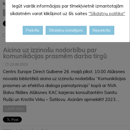
lappusēs,…
Iegūt vairāk informācijas par tīmekļvietnē izmantotajām
LASĪT VISU
sīkdatnēm varat klikšķinot uz šīs saites
"Sīkdatņu politika"
Piekrītu
Sīkdatņu iestatījumi
Nepiekrītu
Noderīga informācija
Aicina uz izzinošu nodarbību par
komunikācijas prasmēm darba tirgū
23.05.2023
Centrs Europe Direct Gulbene 26. maijā plkst. 10.00 Alūksnes
novada bibliotēkā aicina uz izzinošu nodarbību “Komunikācijas
prasmes un efektīva dialoga pamatprincipi” kopā ar NVA
Balvu filiāles Alūksnes KAC karjeras konsultantēm Sanitu
Rušķi un Kristīni Virku – Šatilovu. Aicinām apmeklēt! 2023….
LASĪT VISU