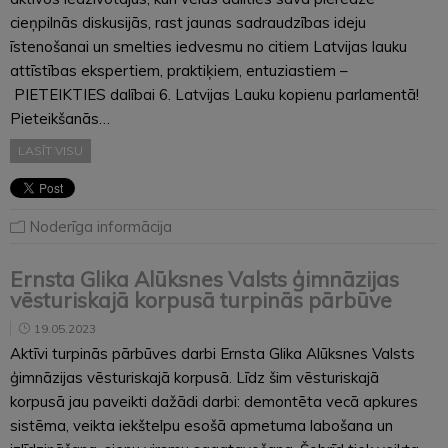
cieņpilnās diskusijās, rast jaunas sadraudzības ideju
īstenošanai un smelties iedvesmu no citiem Latvijas lauku
attīstības ekspertiem, praktiķiem, entuziastiem –
PIETEIKTIES dalībai 6. Latvijas Lauku kopienu parlamentā!
Pieteikšanās…
LASĪT VISU
Noderīga informācija
Ernsta Glika Alūksnes Valsts ģimnāzijas
vēsturiskajā korpusā turpinās pārbūve
19.05.2023
Aktīvi turpinās pārbūves darbi Ernsta Glika Alūksnes Valsts
ģimnāzijas vēsturiskajā korpusā. Līdz šim vēsturiskajā
korpusā jau paveikti dažādi darbi: demontēta vecā apkures
sistēma, veikta iekštelpu esošā apmetuma labošana un