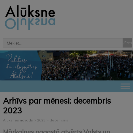
Arhīvs par mēnesi:
decembris
2023
Alūksnes novads
>
2023
>
decembris
Mārkalnes pagastā atvērts Valsts un