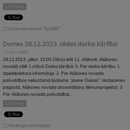
LASĪT VISU
Uzzini kas notiek "Sprīdītī"
Domes 28.12.2023. sēdes darba kārtība
22.12.2023
28.12.2023., plkst. 10:00 Dārza ielā 11, Alūksnē, Alūksnes
novadā zālē 1.stāvā Darba kārtībā: 0. Par darba kārtību. 1.
Izpilddirektora informācija. 2. Par Alūksnes novada
pašvaldības nekustamā īpašuma “Jaunie Dukani”, Veclaicenes
pagastā, Alūksnes novada atsavināšanu (lēmumprojekts). 3.
Par Alūksnes novada pašvaldībai…
LASĪT VISU
Noderīga informācija