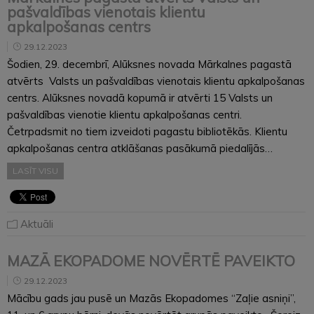
pašvaldības vienotais klientu
apkalpošanas centrs
29.12.2023
Šodien, 29. decembrī, Alūksnes novada Mārkalnes pagastā
atvērts Valsts un pašvaldības vienotais klientu apkalpošanas
centrs. Alūksnes novadā kopumā ir atvērti 15 Valsts un
pašvaldības vienotie klientu apkalpošanas centri.
Četrpadsmit no tiem izveidoti pagastu bibliotēkās. Klientu
apkalpošanas centra atklāšanas pasākumā piedalījās…
LASĪT VISU
Aktuāli
MAZĀ EKOPADOME NOVĒRTĒ PAVEIKTO
29.12.2023
Mācību gads jau pusē un Mazās Ekopadomes “Zaļie asniņi”,