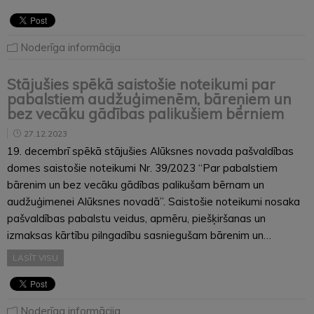
Noderīga informācija
Stājušies spēkā saistošie noteikumi par
pabalstiem audžuģimenēm, bāreņiem un
bez vecāku gādības palikušiem bērniem
27.12.2023
19. decembrī spēkā stājušies Alūksnes novada pašvaldības
domes saistošie noteikumi Nr. 39/2023 “Par pabalstiem
bārenim un bez vecāku gādības palikušam bērnam un
audžuģimenei Alūksnes novadā”. Saistošie noteikumi nosaka
pašvaldības pabalstu veidus, apmēru, piešķiršanas un
izmaksas kārtību pilngadību sasniegušam bārenim un…
LASĪT VISU
Noderīga informācija