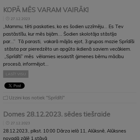
KOPĀ MĒS VARAM VAIRĀK!
27.12.2023
„Mammu, tēti paskaties, ko es šodien uzzīmēju… Es Tev
pastāstīšu, kur mēs bijām…. Šodien skolotāja stāstīja
par…” Tā parasti, vakarā mājās ejot, 3.grupas mazie Sprīdīši
stāsta par pieredzēto un apgūto ikdienā saviem vecākiem.
„Sprīdītī” mēs vēlamies iesaistīt ģimenes bērnu mācību
procesā, informējot…
LASĪT VISU
Uzzini kas notiek "Sprīdītī"
Domes 28.12.2023. sēdes tiešraide
27.12.2023
28.12.2023., plkst. 10:00 Dārza ielā 11, Alūksnē, Alūksnes
novadā zālē 1.stāvā