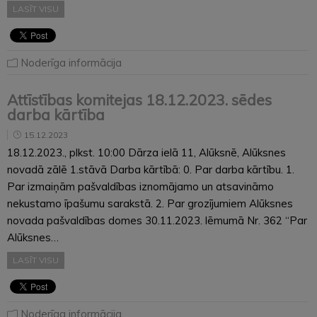
LASĪT VISU
Noderīga informācija
Attīstības komitejas 18.12.2023. sēdes
darba kārtība
15.12.2023
18.12.2023., plkst. 10:00 Dārza ielā 11, Alūksnē, Alūksnes
novadā zālē 1.stāvā Darba kārtībā: 0. Par darba kārtību. 1.
Par izmaiņām pašvaldības iznomājamo un atsavināmo
nekustamo īpašumu sarakstā. 2. Par grozījumiem Alūksnes
novada pašvaldības domes 30.11.2023. lēmumā Nr. 362 “Par
Alūksnes…
LASĪT VISU
Noderīga informācija