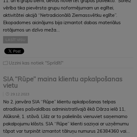
11. un 6.grupu bērni, devās novērtēt grupās paveikto. Šoreiz
vērība tika pievērsta grupu noformējumam un eglītei,
aktivitātei akcijā “Netradicionālā Ziemassvētku eglīte”.
Ekopadomes aicinājums bija izmantot dabas materiālus
rotājumos un dzīvo meža…
LASĪT VISU
Uzzini kas notiek "Sprīdītī"
SIA “Rūpe” maina klientu apkalpošanas
vietu
29.12.2023
No 2. janvāra SIA “Rūpe” klientu apkalpošanas telpas
atradīsies pašvaldības administratīvajā ēkā Dārza ielā 11,
Alūksnē, 1. stāvā. Līdz ar to palielinās vienuviet saņemamo
pakalpojumu klāsts. SIA “Rūpe” klienti saziņai ar uzņēmumu
tāpat var turpināt izmantot tālruņu numurus 26384360 vai…