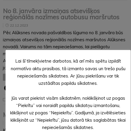
No 8. janvāra izmaiņas atsevišķos
reģionālās nozīmes autobusu maršrutos
22.12.2023
Pēc Alūksnes novada pašvaldības lūguma no 8. janvāra būs
izmaiņas atsevišķos reģionālās nozīmes maršrutos Alūksnes
novadā. Vairums no tām nepieciešamas, lai pielāgotu
maršrutus skolēnu pārvadājumiem. Maršrutā Nr.6693
Alūksne-Zeltiņi-Kalncempji reiss darbdienās, sākot no 8.
Lai šī tīmekļvietne darbotos, kā arī mēs spētu izpildīt
janvāra, no Alūksnes autoostas aties pulksten…
normatīvo aktu prasības, tā izmanto savas un trešo pušu
nepieciešamās sīkdatnes. Ar Jūsu piekrišanu var tik
LASĪT VISU
uzstādītas papildu sīkdatnes.
Jūs varat piekrist visām sīkdatnēm, noklikšķinot uz pogas
Noderīga informācija
“Piekrītu” vai noraidīt papildu sīkdatņu izmantošanu,
klikšķinot uz pogas “Nepiekrītu”. Gadījumā, ja izvēlēsieties
Mārtiņdiena Pienenītē
klikšķināt uz “Nepiekrītu”, jūsu datorā tiks saglabātas tikai
21.12.2023
nepieciešamās sīkdatnes.
Katru gadu mūsu pirmsskolas izglītības iestādē Mārtiņdiena