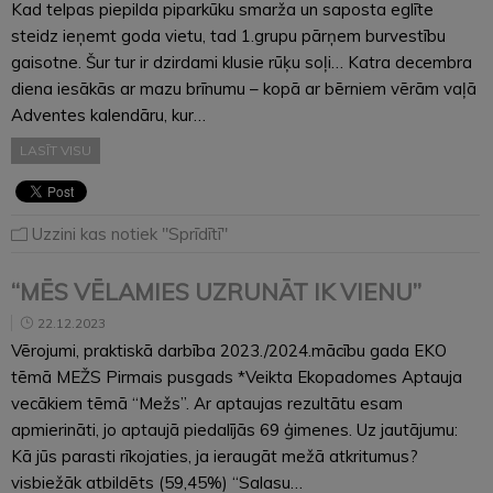
Kad telpas piepilda piparkūku smarža un saposta eglīte
steidz ieņemt goda vietu, tad 1.grupu pārņem burvestību
gaisotne. Šur tur ir dzirdami klusie rūķu soļi… Katra decembra
diena iesākās ar mazu brīnumu – kopā ar bērniem vērām vaļā
Adventes kalendāru, kur…
LASĪT VISU
Uzzini kas notiek "Sprīdītī"
“MĒS VĒLAMIES UZRUNĀT IK VIENU”
22.12.2023
Vērojumi, praktiskā darbība 2023./2024.mācību gada EKO
tēmā MEŽS Pirmais pusgads *Veikta Ekopadomes Aptauja
vecākiem tēmā “Mežs”. Ar aptaujas rezultātu esam
apmierināti, jo aptaujā piedalījās 69 ģimenes. Uz jautājumu:
Kā jūs parasti rīkojaties, ja ieraugāt mežā atkritumus?
visbiežāk atbildēts (59,45%) “Salasu…