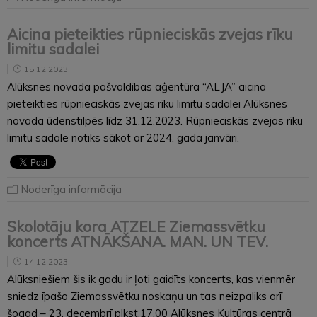
Aicina pieteikties rūpnieciskās zvejas rīku
limitu sadalei
15.12.2023
Alūksnes novada pašvaldības aģentūra “ALJA” aicina
pieteikties rūpnieciskās zvejas rīku limitu sadalei Alūksnes
novada ūdenstilpēs līdz 31.12.2023. Rūpnieciskās zvejas rīku
limitu sadale notiks sākot ar 2024. gada janvāri.
Noderīga informācija
Skolotāju kora ATZELE Ziemassvētku
koncerts ATNĀKŠANA. MAN. UN TEV.
14.12.2023
Alūksniešiem šis ik gadu ir ļoti gaidīts koncerts, kas vienmēr
sniedz īpašo Ziemassvētku noskaņu un tas neizpaliks arī
šogad – 23. decembrī plkst.17.00 Alūksnes Kultūras centrā