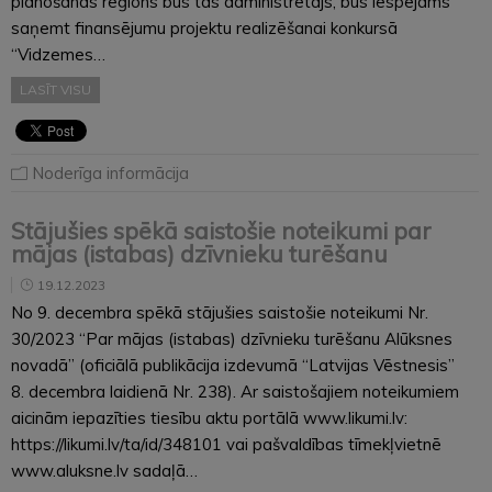
plānošanas reģions būs tās administrētājs, būs iespējams
saņemt finansējumu projektu realizēšanai konkursā
“Vidzemes…
LASĪT VISU
Noderīga informācija
Stājušies spēkā saistošie noteikumi par
mājas (istabas) dzīvnieku turēšanu
19.12.2023
No 9. decembra spēkā stājušies saistošie noteikumi Nr.
30/2023 “Par mājas (istabas) dzīvnieku turēšanu Alūksnes
novadā” (oficiālā publikācija izdevumā “Latvijas Vēstnesis”
8. decembra laidienā Nr. 238). Ar saistošajiem noteikumiem
aicinām iepazīties tiesību aktu portālā www.likumi.lv:
https://likumi.lv/ta/id/348101 vai pašvaldības tīmekļvietnē
www.aluksne.lv sadaļā…