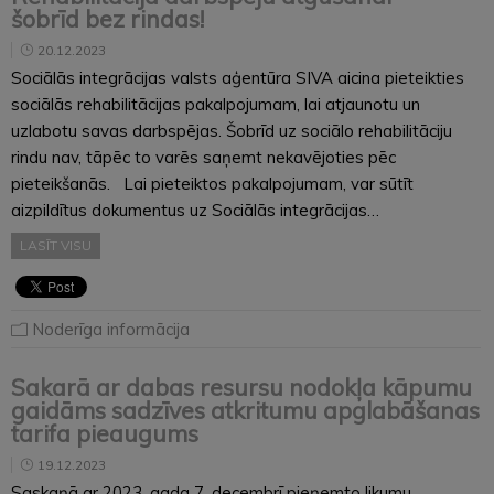
šobrīd bez rindas!
20.12.2023
Sociālās integrācijas valsts aģentūra SIVA aicina pieteikties
sociālās rehabilitācijas pakalpojumam, lai atjaunotu un
uzlabotu savas darbspējas. Šobrīd uz sociālo rehabilitāciju
rindu nav, tāpēc to varēs saņemt nekavējoties pēc
pieteikšanās. Lai pieteiktos pakalpojumam, var sūtīt
aizpildītus dokumentus uz Sociālās integrācijas…
LASĪT VISU
Noderīga informācija
Sakarā ar dabas resursu nodokļa kāpumu
gaidāms sadzīves atkritumu apglabāšanas
tarifa pieaugums
19.12.2023
Saskaņā ar 2023. gada 7. decembrī pieņemto likumu