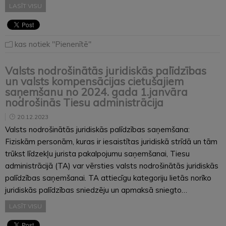
LASĪT VISU
kas notiek "Pienenītē"
Valsts nodrošinātās juridiskās palīdzības
un valsts kompensācijas cietušajiem
saņemšanu no 2024. gada 1.janvāra
nodrošinās Tiesu administrācija
20.12.2023
Valsts nodrošinātās juridiskās palīdzības saņemšana:
Fiziskām personām, kuras ir iesaistītas juridiskā strīdā un tām
trūkst līdzekļu jurista pakalpojumu saņemšanai, Tiesu
administrācijā (TA) var vērsties valsts nodrošinātās juridiskās
palīdzības saņemšanai. TA attiecīgu kategoriju lietās norīko
juridiskās palīdzības sniedzēju un apmaksā sniegto…
LASĪT VISU