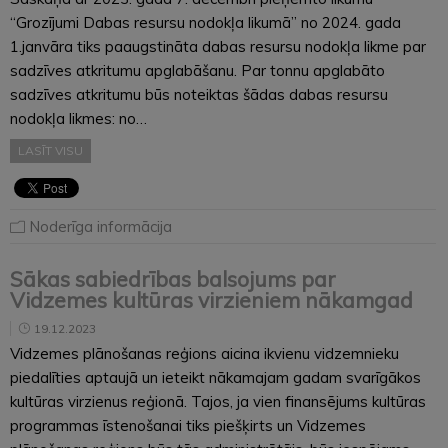
“Grozījumi Dabas resursu nodokļa likumā” no 2024. gada
1.janvāra tiks paaugstināta dabas resursu nodokļa likme par
sadzīves atkritumu apglabāšanu. Par tonnu apglabāto
sadzīves atkritumu būs noteiktas šādas dabas resursu
nodokļa likmes: no…
LASĪT VISU
Noderīga informācija
Sākas sabiedrības balsojums par
Vidzemes kultūras virzieniem nākamgad
19.12.2023
Vidzemes plānošanas reģions aicina ikvienu vidzemnieku
piedalīties aptaujā un ieteikt nākamajam gadam svarīgākos
kultūras virzienus reģionā. Tajos, ja vien finansējums kultūras
programmas īstenošanai tiks piešķirts un Vidzemes