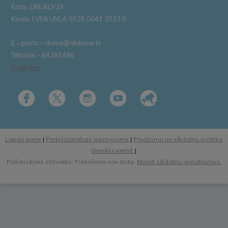
Kods: UNLALV2X
Konts: LV58 UNLA 0025 0041 3033 5
E – pasts – dome@aluksne.lv
Tālrunis – 64381496
E-adrese
Lapas karte
|
Piekļūstamības paziņojums
|
Privātuma un sīkdatņu politika
tīmekļa vietnē
|
Pašreizējais stāvoklis: Piekrišana nav dota.
Mainīt sīkdatņu iestatījumus.