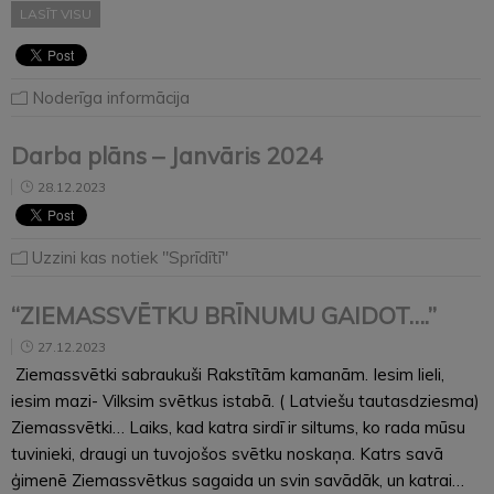
LASĪT VISU
Noderīga informācija
Darba plāns – Janvāris 2024
28.12.2023
Uzzini kas notiek "Sprīdītī"
“ZIEMASSVĒTKU BRĪNUMU GAIDOT….”
27.12.2023
Ziemassvētki sabraukuši Rakstītām kamanām. Iesim lieli,
iesim mazi- Vilksim svētkus istabā. ( Latviešu tautasdziesma)
Ziemassvētki… Laiks, kad katra sirdī ir siltums, ko rada mūsu
tuvinieki, draugi un tuvojošos svētku noskaņa. Katrs savā
ģimenē Ziemassvētkus sagaida un svin savādāk, un katrai…