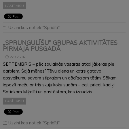
LASĪT VISU
Uzzini kas notiek "Sprīdītī"
„SPRUNGULĪŠU” GRUPAS AKTIVITĀTES
PIRMAJĀ PUSGADĀ
27.12.2023
SEPTEMBRIS – pēc saulainās vasaras atkal jāķeras pie
darbiem. Šajā mēnesī Tēvu diena un katrs gatavo
apsveikumu savam stiprajam un gādīgajam tētim. Sākam
iepazīt mežu ar trīs skuju koku sugām – egli, priedi, kadiķi.
Satiekam Miķelīti un pastāstam, kas izaudzis…
LASĪT VISU
Uzzini kas notiek "Sprīdītī"