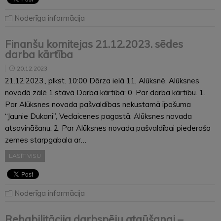
Noderīga informācija
Finanšu komitejas 21.12.2023. sēdes
darba kārtība
20.12.2023
21.12.2023., plkst. 10:00 Dārza ielā 11, Alūksnē, Alūksnes
novadā zālē 1.stāvā Darba kārtībā: 0. Par darba kārtību. 1.
Par Alūksnes novada pašvaldības nekustamā īpašuma
“Jaunie Dukani”, Veclaicenes pagastā, Alūksnes novada
atsavināšanu. 2. Par Alūksnes novada pašvaldībai piederoša
zemes starpgabala ar…
LASĪT VISU
Noderīga informācija
Rehabilitācija darbspēju atgūšanai –