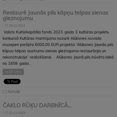
Restaurē Jaunās pils kāpņu telpas sienas
gleznojumu
25.12.2023
Valsts Kultūrkapitāla fonds 2023. gada 3. kultūras projektu
konkursā Kultūras mantojuma nozarē Alūksnes novada
muzejam piešķīra 6000,00 EUR projekta “Alūksnes Jaunās pils
kāpņu telpas austrumu sienas gleznojuma restaurācija un
rekonstrukcija” realizēšanai. Alūksnes Jaunā pils būvēta laikā
no 1859. gada…
LASĪT VISU
Aktuāli
ČAKLO RŪĶU DARBNĪCĀ…
22.12.2023