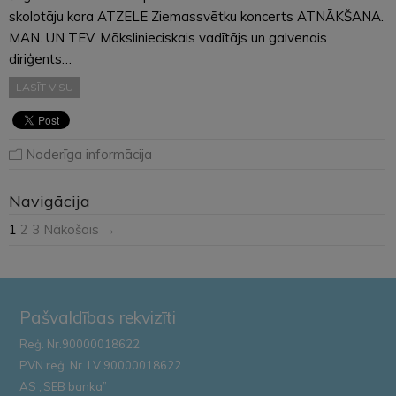
skolotāju kora ATZELE Ziemassvētku koncerts ATNĀKŠANA.
MAN. UN TEV. Mākslinieciskais vadītājs un galvenais
diriģents…
LASĪT VISU
Noderīga informācija
Navigācija
1
2
3
Nākošais →
Pašvaldības rekvizīti
Reģ. Nr.90000018622
PVN reģ. Nr. LV 90000018622
AS „SEB banka”