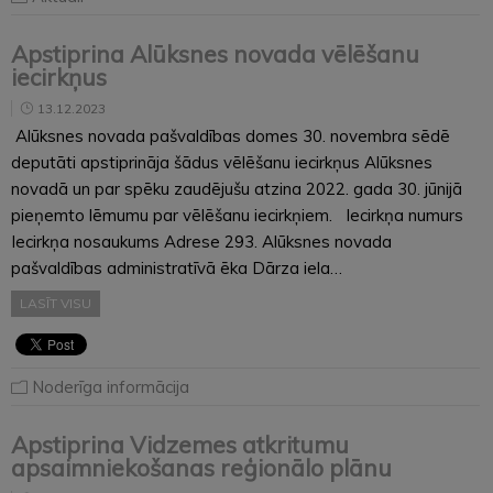
Apstiprina Alūksnes novada vēlēšanu
iecirkņus
13.12.2023
Alūksnes novada pašvaldības domes 30. novembra sēdē
deputāti apstiprināja šādus vēlēšanu iecirkņus Alūksnes
novadā un par spēku zaudējušu atzina 2022. gada 30. jūnijā
pieņemto lēmumu par vēlēšanu iecirkņiem. Iecirkņa numurs
Iecirkņa nosaukums Adrese 293. Alūksnes novada
pašvaldības administratīvā ēka Dārza iela…
LASĪT VISU
Noderīga informācija
Apstiprina Vidzemes atkritumu
apsaimniekošanas reģionālo plānu