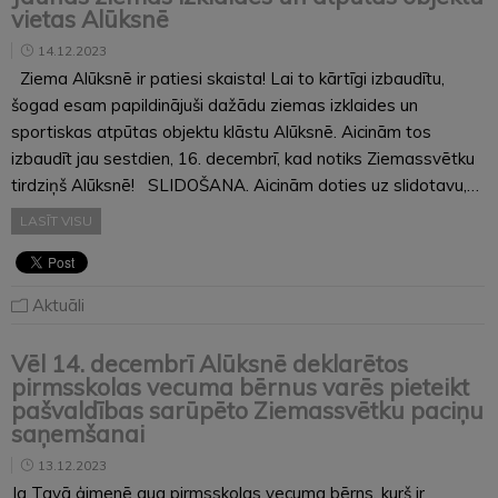
vietas Alūksnē
14.12.2023
Ziema Alūksnē ir patiesi skaista! Lai to kārtīgi izbaudītu,
šogad esam papildinājuši dažādu ziemas izklaides un
sportiskas atpūtas objektu klāstu Alūksnē. Aicinām tos
izbaudīt jau sestdien, 16. decembrī, kad notiks Ziemassvētku
tirdziņš Alūksnē! SLIDOŠANA. Aicinām doties uz slidotavu,…
LASĪT VISU
Aktuāli
Vēl 14. decembrī Alūksnē deklarētos
pirmsskolas vecuma bērnus varēs pieteikt
pašvaldības sarūpēto Ziemassvētku paciņu
saņemšanai
13.12.2023
Ja Tavā ģimenē aug pirmsskolas vecuma bērns, kurš ir