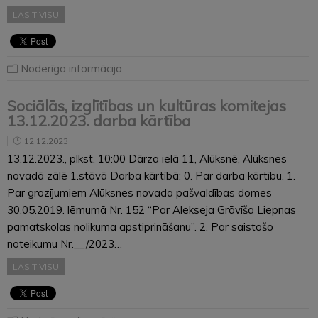
LASĪT VISU
Noderīga informācija
Sociālās, izglītības un kultūras komitejas
13.12.2023. darba kārtība
12.12.2023
13.12.2023., plkst. 10:00 Dārza ielā 11, Alūksnē, Alūksnes
novadā zālē 1.stāvā Darba kārtībā: 0. Par darba kārtību. 1.
Par grozījumiem Alūksnes novada pašvaldības domes
30.05.2019. lēmumā Nr. 152 “Par Alekseja Grāvīša Liepnas
pamatskolas nolikuma apstiprināšanu”. 2. Par saistošo
noteikumu Nr.__/2023…
LASĪT VISU