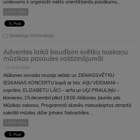
uzdevums ir organizēt nakts orientēšanās pasākumu…
LASĪT VISU
Noderīga informācija
Adventes laikā baudīsim svētku noskaņu
mūzikas pasaules valdzinājumā!
10.12.2023
Alūksnes novada muzejs ielūdz uz ZIEMASSVĒTKU
IESKAŅAS KONCERTU kopā ar trio: AIJU VEISMANI –
soprāns, ELIZABETU LĀCI – arfa un UĢI PRAULIŅU –
klavieres, 15.decembrī plkst.19:00 Alūksnes Jaunās pils
Mūzikas salonos. Programmā skanēs manuskriptos atrastā
sakrālā mūzika, dižie Johans Sebastiāns…
LASĪT VISU