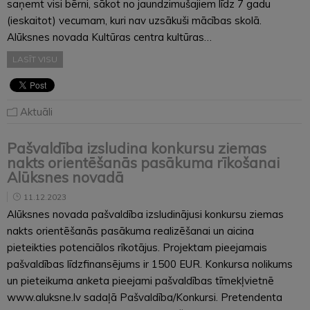
saņemt visi bērni, sākot no jaundzimušajiem līdz 7 gadu
(ieskaitot) vecumam, kuri nav uzsākuši mācības skolā.
Alūksnes novada Kultūras centra kultūras…
LASĪT VISU
Aktuāli
Pašvaldība izsludina konkursu ziemas
nakts orientēšanās pasākuma rīkošanai
Alūksnes novadā
11.12.2023
Alūksnes novada pašvaldība izsludinājusi konkursu ziemas
nakts orientēšanās pasākuma realizēšanai un aicina
pieteikties potenciālos rīkotājus. Projektam pieejamais
pašvaldības līdzfinansējums ir 1500 EUR. Konkursa nolikums
un pieteikuma anketa pieejami pašvaldības tīmekļvietnē
www.aluksne.lv sadaļā Pašvaldība/Konkursi. Pretendenta