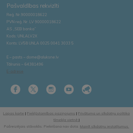
Pašvaldības rekvizīti
Reģ. Nr.90000018622
PVN reģ. Nr. LV 90000018622
AS „SEB banka”
Kods: UNLALV2X
Konts: LV58 UNLA 0025 0041 3033 5
E – pasts – dome@aluksne.lv
Tālrunis – 64381496
E-adrese
Lapas karte
|
Piekļūstamības paziņojums
|
Privātuma un sīkdatņu politika
tīmekļa vietnē
|
Pašreizējais stāvoklis: Piekrišana nav dota.
Mainīt sīkdatņu iestatījumus.