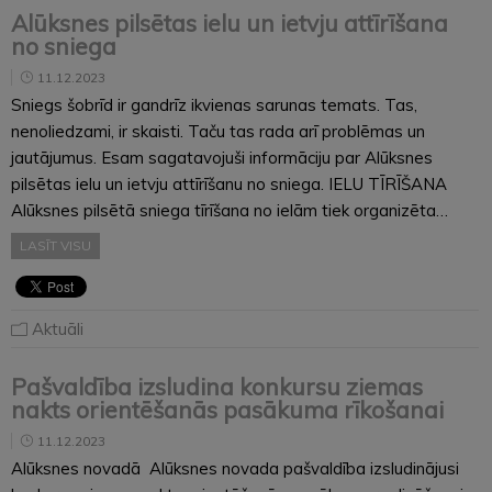
Alūksnes pilsētas ielu un ietvju attīrīšana
no sniega
11.12.2023
Sniegs šobrīd ir gandrīz ikvienas sarunas temats. Tas,
nenoliedzami, ir skaisti. Taču tas rada arī problēmas un
jautājumus. Esam sagatavojuši informāciju par Alūksnes
pilsētas ielu un ietvju attīrīšanu no sniega. IELU TĪRĪŠANA
Alūksnes pilsētā sniega tīrīšana no ielām tiek organizēta…
LASĪT VISU
Aktuāli
Pašvaldība izsludina konkursu ziemas
nakts orientēšanās pasākuma rīkošanai
11.12.2023
Alūksnes novadā Alūksnes novada pašvaldība izsludinājusi