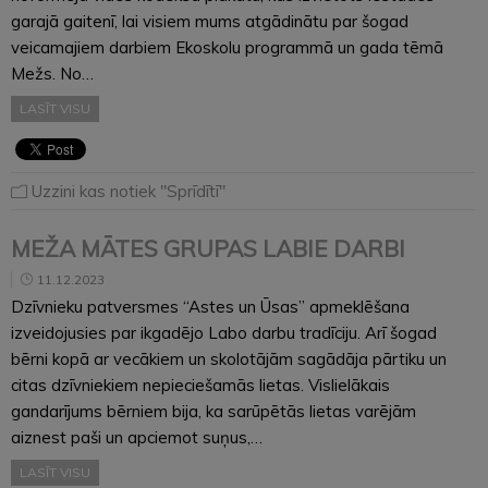
garajā gaitenī, lai visiem mums atgādinātu par šogad
veicamajiem darbiem Ekoskolu programmā un gada tēmā
Mežs. No…
LASĪT VISU
Uzzini kas notiek "Sprīdītī"
MEŽA MĀTES GRUPAS LABIE DARBI
11.12.2023
Dzīvnieku patversmes “Astes un Ūsas” apmeklēšana
izveidojusies par ikgadējo Labo darbu tradīciju. Arī šogad
bērni kopā ar vecākiem un skolotājām sagādāja pārtiku un
citas dzīvniekiem nepieciešamās lietas. Vislielākais
gandarījums bērniem bija, ka sarūpētās lietas varējām
aiznest paši un apciemot suņus,…
LASĪT VISU