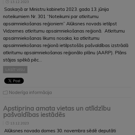
13.12.2023
Saskaņā ar Ministru kabineta 2023. gada 13. jūnija
noteikumiem Nr. 301 “Noteikumi par atkritumu
apsaimniekošanas reģioniem” Alūksnes novads ietilpst
Vidzemes atkritumu apsaimniekošanas reģionā. Atkritumu
apsaimniekošanas likums nosaka, ka atkritumu
apsaimniekošanas reģionā ietilpstošās pašvaldības izstrādā
atkritumu apsaimniekošanas reģionālo plānu (AARP). Plāns
stājas spēkā pēc…
LASĪT VISU
Noderīga informācija
Apstiprina amata vietas un atlīdzību
pašvaldības iestādēs
13.12.2023
Alūksnes novada domes 30. novembra sēdē deputāti