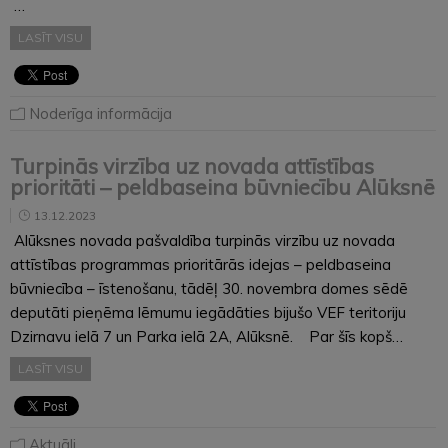
…
LASĪT VISU
Noderīga informācija
Turpinās virzība uz novada attīstības
prioritāti – peldbaseina būvniecību Alūksnē
13.12.2023
Alūksnes novada pašvaldība turpinās virzību uz novada
attīstības programmas prioritārās idejas – peldbaseina
būvniecība – īstenošanu, tādēļ 30. novembra domes sēdē
deputāti pieņēma lēmumu iegādāties bijušo VEF teritoriju
Dzirnavu ielā 7 un Parka ielā 2A, Alūksnē. Par šīs kopš…
LASĪT VISU
Aktuāli