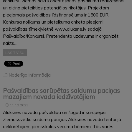
konkursu ziemas nakts orientēšanās pasākuma realizēšanai
un aicina pieteikties potenciālos rīkotājus. Projektam
pieejamais pašvaldības līdzfinansējums ir 1500 EUR.
Konkursa nolikums un pieteikuma anketa pieejami
pašvaldības tīmekļvietnē www.aluksne.lv sadaļā
Pašvaldība/Konkursi. Pretendenta uzdevums ir organizēt
nakts…
LASĪT VISU
Noderīga informācija
Pašvaldības sarūpētas saldumu paciņas
mazajiem novada iedzīvotājiem
11.12.2023
Alūksnes novada pašvaldība arī šogad ir sarūpējusi
Ziemassvētku saldumu paciņas Alūksnes novada teritorijā
deklarētajiem pirmsskolas vecuma bērniem. Tās varēs