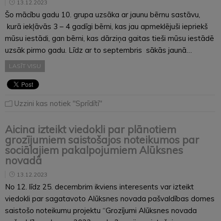
13.12.2023
Šo mācību gadu 10. grupa uzsāka ar jaunu bērnu sastāvu,
kurā iekļāvās 3 – 4 gadīgi bērni, kas jau apmeklējuši iepriekš
mūsu iestādi, gan bērni, kas dārziņa gaitas tieši mūsu iestādē
uzsāk pirmo gadu. Līdz ar to septembris sākās jaunā…
LASĪT VISU
Uzzini kas notiek "Sprīdītī"
Aicina izteikt viedokli par plānotiem
grozījumiem saistošajos noteikumos par
sociālajiem pakalpojumiem Alūksnes
novadā
13.12.2023
No 12. līdz 25. decembrim ikviens interesents var izteikt
viedokli par sagatavoto Alūksnes novada pašvaldības domes
saistošo noteikumu projektu “Grozījumi Alūksnes novada