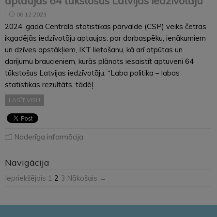
aptaujās 64 tūkstošus Latvijas iedzīvotāju
08.12.2023
2024. gadā Centrālā statistikas pārvalde (CSP) veiks četras
ikgadējās iedzīvotāju aptaujas: par darbaspēku, ienākumiem
un dzīves apstākļiem, IKT lietošanu, kā arī atpūtas un
darījumu braucieniem, kurās plānots iesaistīt aptuveni 64
tūkstošus Latvijas iedzīvotāju. “Laba politika – labas
statistikas rezultāts, tādēļ…
LASĪT VISU
Noderīga informācija
Navigācija
Iepriekšējais
1
2
3
Nākošais →