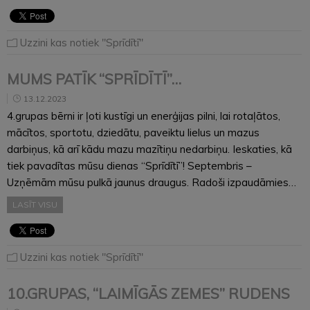
Uzzini kas notiek "Sprīdītī"
MUMS PATĪK “SPRĪDĪTĪ”…
13.12.2023
4.grupas bērni ir ļoti kustīgi un enerģijas pilni, lai rotaļātos,
mācītos, sportotu, dziedātu, paveiktu lielus un mazus
darbiņus, kā arī kādu mazu mazītiņu nedarbiņu. Ieskaties, kā
tiek pavadītas mūsu dienas “Sprīdītī”! Septembris –
Uzņēmām mūsu pulkā jaunus draugus. Radoši izpaudāmies…
LASĪT VISU
Uzzini kas notiek "Sprīdītī"
10.GRUPAS, “LAIMĪGĀS ZEMES” RUDENS