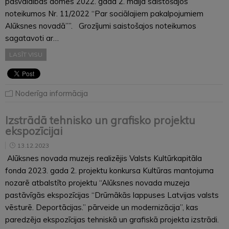
pašvaldības domes 2022. gada 2. maija saistošajos
noteikumos Nr. 11/2022 “Par sociālajiem pakalpojumiem
Alūksnes novadā””. Grozījumi saistošajos noteikumos
sagatavoti ar…
LASĪT VISU
Noderīga informācija
Izstrādā tehnisko un grafisko projektu
ekspozīcijai
13.12.2023
Alūksnes novada muzejs realizējis Valsts Kultūrkapitāla
fonda 2023. gada 2. projektu konkursa Kultūras mantojuma
nozarē atbalstīto projektu “Alūksnes novada muzeja
pastāvīgās ekspozīcijas “Drūmākās lappuses Latvijas valsts
vēsturē. Deportācijas.” pārveide un modernizācija”, kas
paredzēja ekspozīcijas tehniskā un grafiskā projekta izstrādi.