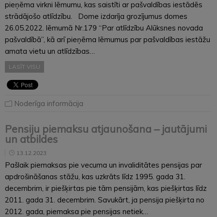
pieņēma virkni lēmumu, kas saistīti ar pašvaldības iestādēs
strādājošo atlīdzību. Dome izdarīja grozījumus domes
26.05.2022. lēmumā Nr.179 “Par atlīdzību Alūksnes novada
pašvaldībā”, kā arī pieņēma lēmumus par pašvaldības iestāžu
amata vietu un atlīdzības…
LASĪT VISU
Noderīga informācija
Pensiju piemaksu atjaunošana – jautājumi
un atbildes
13.12.2023
Pašlaik piemaksas pie vecuma un invaliditātes pensijas par
apdrošināšanas stāžu, kas uzkrāts līdz 1995. gada 31.
decembrim, ir piešķirtas pie tām pensijām, kas piešķirtas līdz
2011. gada 31. decembrim. Savukārt, ja pensija piešķirta no
2012. gada, piemaksa pie pensijas netiek…