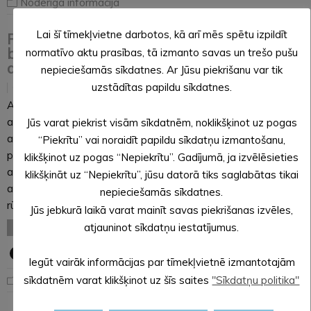
Noderīga informācija
Lai šī tīmekļvietne darbotos, kā arī mēs spētu izpildīt
Pašvaldības pārstāvji apmeklē SIA “ZAAO”
bioloģisko atkritumu pārstrādes rūpnīcas
normatīvo aktu prasības, tā izmanto savas un trešo pušu
atklāšanu
nepieciešamās sīkdatnes. Ar Jūsu piekrišanu var tik
uzstādītas papildu sīkdatnes.
12.12.2023
Aizvadītajā piektdienā SIA “ZAAO” atkritumu
apsaimniekošanas reģionālajā centrā “Daibe” Cēsu novadā
Jūs varat piekrist visām sīkdatnēm, noklikšķinot uz pogas
atklāja jaunuzbūvēto bioloģiski noārdāmo atkritumu
“Piekrītu” vai noraidīt papildu sīkdatņu izmantošanu,
pārstrādes rūpnīcu. Atklāšanas pasākumu, kas vienlaikus bija
klikšķinot uz pogas “Nepiekrītu”. Gadījumā, ja izvēlēsieties
arī SIA “ZAAO” darbības 25 gadu jubilejas notikums,
klikšķināt uz “Nepiekrītu”, jūsu datorā tiks saglabātas tikai
apmeklēja arī Alūksnes novada pašvaldības pārstāvji. Jaunajā
nepieciešamās sīkdatnes.
rūpnīcā pārstrādās…
Jūs jebkurā laikā varat mainīt savas piekrišanas izvēles,
atjauninot sīkdatņu iestatījumus.
LASĪT VISU
Iegūt vairāk informācijas par tīmekļvietnē izmantotajām
Noderīga informācija
sīkdatnēm varat klikšķinot uz šīs saites
"Sīkdatņu politika"