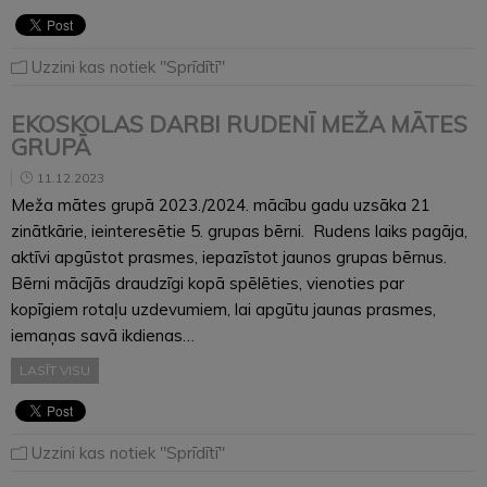
Uzzini kas notiek "Sprīdītī"
EKOSKOLAS DARBI RUDENĪ MEŽA MĀTES
GRUPĀ
11.12.2023
Meža mātes grupā 2023./2024. mācību gadu uzsāka 21
zinātkārie, ieinteresētie 5. grupas bērni. Rudens laiks pagāja,
aktīvi apgūstot prasmes, iepazīstot jaunos grupas bērnus.
Bērni mācījās draudzīgi kopā spēlēties, vienoties par
kopīgiem rotaļu uzdevumiem, lai apgūtu jaunas prasmes,
iemaņas savā ikdienas…
LASĪT VISU
Uzzini kas notiek "Sprīdītī"