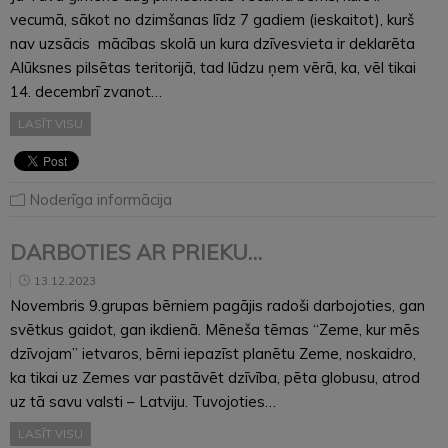
vecumā, sākot no dzimšanas līdz 7 gadiem (ieskaitot), kurš
nav uzsācis mācības skolā un kura dzīvesvieta ir deklarēta
Alūksnes pilsētas teritorijā, tad lūdzu ņem vērā, ka, vēl tikai
14. decembrī zvanot…
LASĪT VISU
Noderīga informācija
DARBOTIES AR PRIEKU…
13.12.2023
Novembris 9.grupas bērniem pagājis radoši darbojoties, gan
svētkus gaidot, gan ikdienā. Mēneša tēmas “Zeme, kur mēs
dzīvojam” ietvaros, bērni iepazīst planētu Zeme, noskaidro,
ka tikai uz Zemes var pastāvēt dzīvība, pēta globusu, atrod
uz tā savu valsti – Latviju. Tuvojoties…
LASĪT VISU