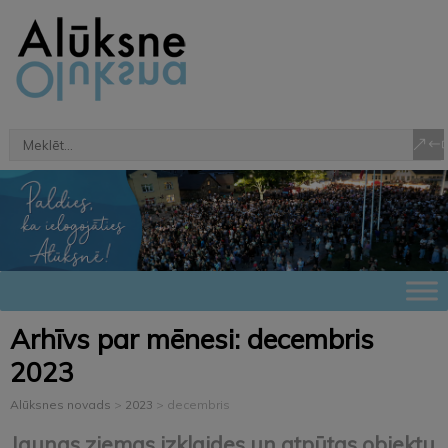
Arhīvs par mēnesi:
decembris
2023
Alūksnes novads
>
2023
>
decembris
Jaunas ziemas izklaides un atpūtas objektu