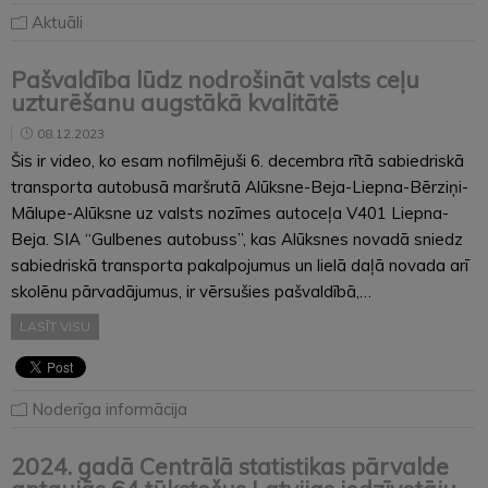
Aktuāli
Pašvaldība lūdz nodrošināt valsts ceļu
uzturēšanu augstākā kvalitātē
08.12.2023
Šis ir video, ko esam nofilmējuši 6. decembra rītā sabiedriskā
transporta autobusā maršrutā Alūksne-Beja-Liepna-Bērziņi-
Mālupe-Alūksne uz valsts nozīmes autoceļa V401 Liepna-
Beja. SIA “Gulbenes autobuss”, kas Alūksnes novadā sniedz
sabiedriskā transporta pakalpojumus un lielā daļā novada arī
skolēnu pārvadājumus, ir vērsušies pašvaldībā,…
LASĪT VISU
Noderīga informācija
2024. gadā Centrālā statistikas pārvalde