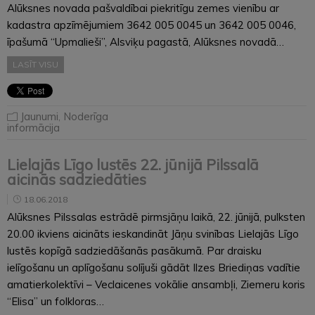
Alūksnes novada pašvaldībai piekritīgu zemes vienību ar
kadastra apzīmējumiem 3642 005 0045 un 3642 005 0046,
īpašumā “Upmalieši”, Alsviķu pagastā, Alūksnes novadā…
LASĪT VISU
Jaunumi
,
Noderīga
informācija
Lielajās Līgo lustēs 22. jūnijā Pilssalā
aicinās sadziedāties
18.06.2018
Alūksnes Pilssalas estrādē pirmsjāņu laikā, 22. jūnijā, pulksten
20.00 ikviens aicināts ieskandināt Jāņu svinības Lielajās Līgo
lustēs kopīgā sadziedāšanās pasākumā. Par draisku
ielīgošanu un aplīgošanu solījuši gādāt Ilzes Briediņas vadītie
amatierkolektīvi – Veclaicenes vokālie ansambļi, Ziemeru koris
“Elisa” un folkloras…