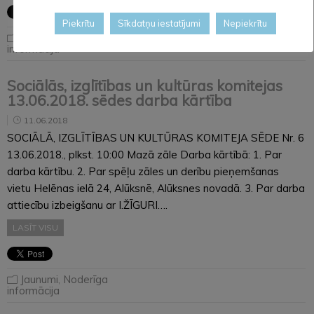
Piekrītu
Sīkdatņu iestatījumi
Nepiekrītu
Jaunumi
,
Noderīga
informācija
Sociālās, izglītības un kultūras komitejas
13.06.2018. sēdes darba kārtība
11.06.2018
SOCIĀLĀ, IZGLĪTĪBAS UN KULTŪRAS KOMITEJA SĒDE Nr. 6
13.06.2018., plkst. 10:00 Mazā zāle Darba kārtībā: 1. Par
darba kārtību. 2. Par spēļu zāles un derību pieņemšanas
vietu Helēnas ielā 24, Alūksnē, Alūksnes novadā. 3. Par darba
attiecību izbeigšanu ar I.ŽĪGURI….
LASĪT VISU
Jaunumi
,
Noderīga
informācija