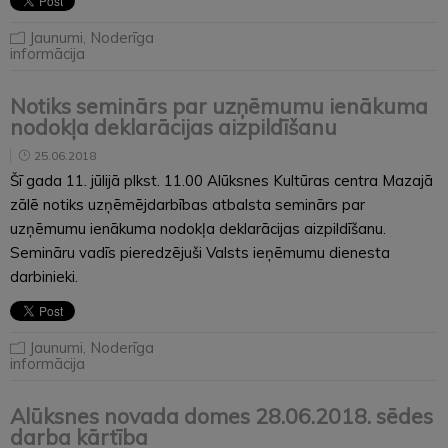
Jaunumi
,
Noderīga
informācija
Notiks seminārs par uzņēmumu ienākuma
nodokļa deklarācijas aizpildīšanu
25.06.2018
Šī gada 11. jūlijā plkst. 11.00 Alūksnes Kultūras centra Mazajā
zālē notiks uzņēmējdarbības atbalsta seminārs par
uzņēmumu ienākuma nodokļa deklarācijas aizpildīšanu.
Semināru vadīs pieredzējuši Valsts ieņēmumu dienesta
darbinieki.
Jaunumi
,
Noderīga
informācija
Alūksnes novada domes 28.06.2018. sēdes
darba kārtība