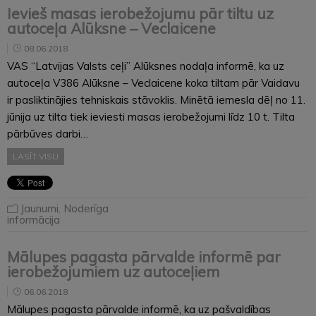
Ievieš masas ierobežojumu pār tiltu uz
autoceļa Alūksne – Veclaicene
08.06.2018
VAS “Latvijas Valsts ceļi” Alūksnes nodaļa informē, ka uz
autoceļa V386 Alūksne – Veclaicene koka tiltam pār Vaidavu
ir pasliktinājies tehniskais stāvoklis. Minētā iemesla dēļ no 11.
jūnija uz tilta tiek ieviesti masas ierobežojumi līdz 10 t. Tilta
pārbūves darbi…
LASĪT VISU
Jaunumi
,
Noderīga
informācija
Mālupes pagasta pārvalde informē par
ierobežojumiem uz autoceļiem
06.06.2018
Mālupes pagasta pārvalde informē, ka uz pašvaldības