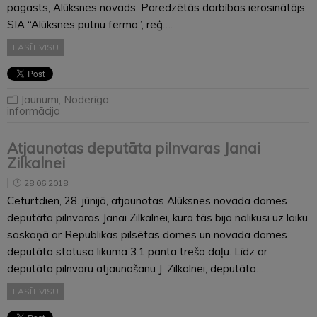
pagasts, Alūksnes novads. Paredzētās darbības ierosinātājs:
SIA “Alūksnes putnu ferma”, reģ….
LASĪT VISU
Jaunumi
,
Noderīga
informācija
Atjaunotas deputāta pilnvaras Janai
Zilkalnei
28.06.2018
Ceturtdien, 28. jūnijā, atjaunotas Alūksnes novada domes
deputāta pilnvaras Janai Zilkalnei, kura tās bija nolikusi uz laiku
saskaņā ar Republikas pilsētas domes un novada domes
deputāta statusa likuma 3.1 panta trešo daļu. Līdz ar
deputāta pilnvaru atjaunošanu J. Zilkalnei, deputāta…
LASĪT VISU