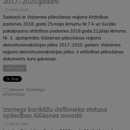
2017.-2020.gadam
04.07.2018
Saskaņā ar Vidzemes plānošanas reģiona Attīstības
padomes 2018. gada 25.maija lēmumu Nr.7.4. un Sociālo
pakalpojumu attīstības padomes 2018.gada 22.jūnija lēmumu
Nr. 3, apstiprināts Vidzemes plānošanas reģiona
deinstitucionalizācijas plāns 2017.-2020. gadam. Vidzemes
reģiona deinstitucionalizācijas plāns ir attīstības plānošanas
dokuments, kura galvenais…
LASĪT VISU
Jaunumi
,
Noderīga
informācija
Izsniegs barikāžu dalībnieka statusa
apliecības Alūksnes novadā
04.07.2018