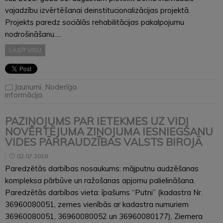
vajadzību izvērtēšanai deinstitucionalizācijas projektā.
Projekts paredz sociālās rehabilitācijas pakalpojumu
nodrošināšanu….
LASĪT VISU
Jaunumi
,
Noderīga
informācija
PAZIŅOJUMS PAR IETEKMES UZ VIDI
NOVĒRTĒJUMA ZIŅOJUMA IESNIEGŠANU
VIDES PĀRRAUDZĪBAS VALSTS BIROJĀ
02.07.2018
Paredzētās darbības nosaukums: mājputnu audzēšanas
kompleksa pārbūve un ražošanas apjomu palielināšana.
Paredzētās darbības vieta: īpašums “Putni” (kadastra Nr.
36960080051, zemes vienībās ar kadastra numuriem
36960080051, 36960080052 un 36960080177), Ziemera