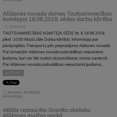
Alūksnes novada domes Tautsaimniecības
komitejas 18.06.2018. sēdes darba kārtība
15.06.2018
TAUTSAIMNIECĪBAS KOMITEJA SĒDE Nr. 6 18.06.2018,
plkst. 10:00 Mazā zāle Darba kārtībā: Informācija par
pilotprojektu Transports pēc pieprasījuma Alūksnes novadā.
Par izmaiņām Alūksnes novada pašvaldības nekustamo
īpašumu, kuri var tikt nodoti atsavināšanai, nomai sarakstā.
Par Alūksnes novada pašvaldības nekustamā īpašuma…
LASĪT VISU
Jaunumi
,
Noderīga
informācija
Atklās restaurēto Granīta obelisku
Alūksnes muižas parkā