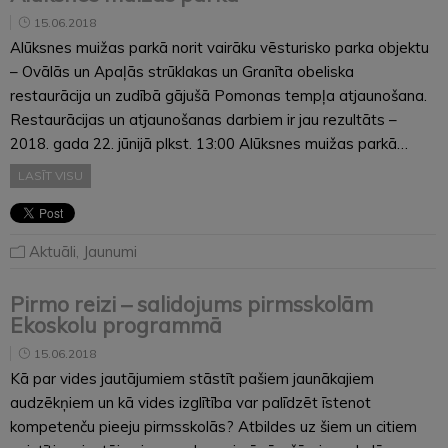
15.06.2018
Alūksnes muižas parkā norit vairāku vēsturisko parka objektu
– Ovālās un Apaļās strūklakas un Granīta obeliska
restaurācija un zudībā gājušā Pomonas tempļa atjaunošana.
Restaurācijas un atjaunošanas darbiem ir jau rezultāts –
2018. gada 22. jūnijā plkst. 13:00 Alūksnes muižas parkā…
LASĪT VISU
Aktuāli
,
Jaunumi
Pirmo reizi – salidojums pirmsskolām
Ekoskolu programmā
15.06.2018
Kā par vides jautājumiem stāstīt pašiem jaunākajiem
audzēkņiem un kā vides izglītība var palīdzēt īstenot
kompetenču pieeju pirmsskolās? Atbildes uz šiem un citiem