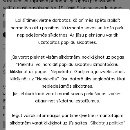
saistītiem jautājumiem pedagogi gūs īpašā pirmsskolām
veltītā plašā pasākumā š.g. 19. jūnijā Stopiņu novada domes
pirmsskolas izglītības…
Lai šī tīmekļvietne darbotos, kā arī mēs spētu izpildīt
LASĪT VISU
normatīvo aktu prasības, tā izmanto savas un trešo pušu
nepieciešamās sīkdatnes. Ar Jūsu piekrišanu var tik
uzstādītas papildu sīkdatnes.
Jaunumi
,
Uzzini kas notiek
"Sprīdītī"
Jūs varat piekrist visām sīkdatnēm, noklikšķinot uz pogas
Alūksnes muzejs aicina uz Saulgriežu
“Piekrītu” vai noraidīt papildu sīkdatņu izmantošanu,
saules saukšanu
klikšķinot uz pogas “Nepiekrītu”. Gadījumā, ja izvēlēsieties
klikšķināt uz “Nepiekrītu”, jūsu datorā tiks saglabātas tikai
14.06.2018
nepieciešamās sīkdatnes.
Vasaras saulgrieži ir īpašs laiks, kad cilvēks un daba saplūst
Jūs jebkurā laikā varat mainīt savas piekrišanas izvēles,
vienotā veselumā, kad ikviens zāles stiebriņš, ikviena ūdens
lāse ir spēcinošas saules enerģijas un dzīvības pilni. Saules,
atjauninot sīkdatņu iestatījumus.
ūdens un dabas enerģija spēj attīrīt, un ne tikai ārēji, bet arī
dvēseliski….
Iegūt vairāk informācijas par tīmekļvietnē izmantotajām
sīkdatnēm varat klikšķinot uz šīs saites
"Sīkdatņu politika"
LASĪT VISU