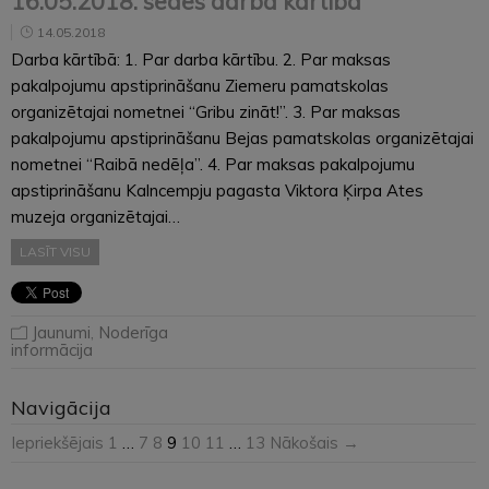
16.05.2018. sēdes darba kārtība
14.05.2018
Darba kārtībā: 1. Par darba kārtību. 2. Par maksas
pakalpojumu apstiprināšanu Ziemeru pamatskolas
organizētajai nometnei “Gribu zināt!”. 3. Par maksas
pakalpojumu apstiprināšanu Bejas pamatskolas organizētajai
nometnei “Raibā nedēļa”. 4. Par maksas pakalpojumu
apstiprināšanu Kalncempju pagasta Viktora Ķirpa Ates
muzeja organizētajai…
LASĪT VISU
Jaunumi
,
Noderīga
informācija
Navigācija
Iepriekšējais
1
…
7
8
9
10
11
…
13
Nākošais →