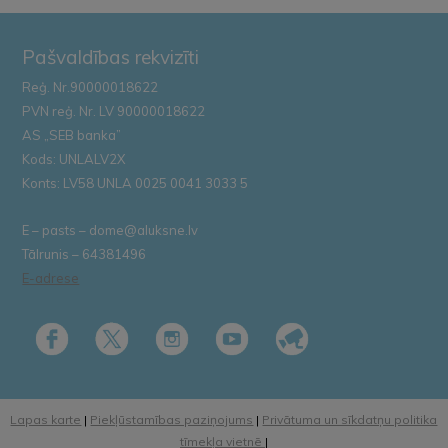
Pašvaldības rekvizīti
Reģ. Nr.90000018622
PVN reģ. Nr. LV 90000018622
AS „SEB banka”
Kods: UNLALV2X
Konts: LV58 UNLA 0025 0041 3033 5
E – pasts – dome@aluksne.lv
Tālrunis – 64381496
E-adrese
Lapas karte
|
Piekļūstamības paziņojums
|
Privātuma un sīkdatņu politika
tīmekļa vietnē
|