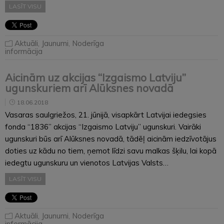
LASĪT VISU
Aktuāli
,
Jaunumi
,
Noderīga
informācija
Aicinām uz akcijas “Izgaismo Latviju”
ugunskuriem arī Alūksnes novadā
18.06.2018
Vasaras saulgriežos, 21. jūnijā, visapkārt Latvijai iedegsies
fonda “1836” akcijas “Izgaismo Latviju” ugunskuri. Vairāki
ugunskuri būs arī Alūksnes novadā, tādēļ aicinām iedzīvotājus
doties uz kādu no tiem, ņemot līdzi savu malkas šķilu, lai kopā
iedegtu ugunskuru un vienotos Latvijas Valsts…
LASĪT VISU
Aktuāli
,
Jaunumi
,
Noderīga
informācija