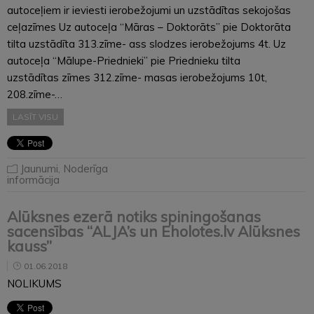
autoceļiem ir ieviesti ierobežojumi un uzstādītas sekojošas
ceļazīmes Uz autoceļa “Māras – Doktorāts” pie Doktorāta
tilta uzstādīta 313.zīme- ass slodzes ierobežojums 4t. Uz
autoceļa “Mālupe-Priednieki” pie Priednieku tilta
uzstādītas zīmes 312.zīme- masas ierobežojums 10t,
208.zīme-…
LASĪT VISU
Jaunumi
,
Noderīga
informācija
Alūksnes ezerā notiks spiningošanas
sacensības “ALJA’s un Eholotes.lv Alūksnes
kauss”
01.06.2018
NOLIKUMS