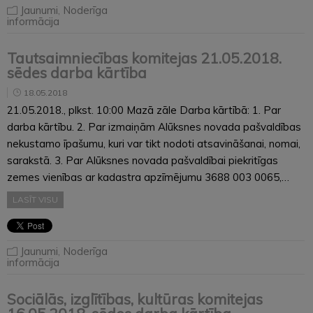
Jaunumi
,
Noderīga
informācija
Tautsaimniecības komitejas 21.05.2018.
sēdes darba kārtība
18.05.2018
21.05.2018., plkst. 10:00 Mazā zāle Darba kārtībā: 1. Par
darba kārtību. 2. Par izmaiņām Alūksnes novada pašvaldības
nekustamo īpašumu, kuri var tikt nodoti atsavināšanai, nomai,
sarakstā. 3. Par Alūksnes novada pašvaldībai piekritīgas
zemes vienības ar kadastra apzīmējumu 3688 003 0065,…
LASĪT VISU
Jaunumi
,
Noderīga
informācija
Sociālās, izglītības, kultūras komitejas