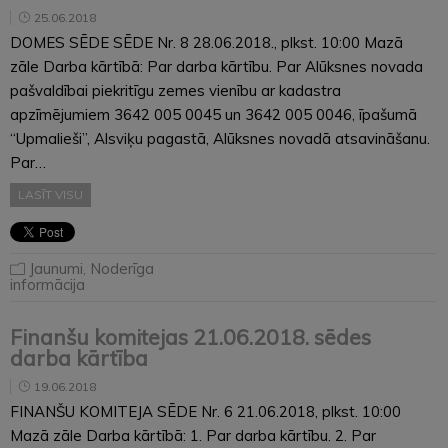
25.06.2018
DOMES SĒDE SĒDE Nr. 8 28.06.2018., plkst. 10:00 Mazā
zāle Darba kārtībā: Par darba kārtību. Par Alūksnes novada
pašvaldībai piekritīgu zemes vienību ar kadastra
apzīmējumiem 3642 005 0045 un 3642 005 0046, īpašumā
“Upmalieši”, Alsviķu pagastā, Alūksnes novadā atsavināšanu.
Par…
LASĪT VISU
Jaunumi
,
Noderīga
informācija
Finanšu komitejas 21.06.2018. sēdes
darba kārtība
19.06.2018
FINANŠU KOMITEJA SĒDE Nr. 6 21.06.2018, plkst. 10:00
Mazā zāle Darba kārtībā: 1. Par darba kārtību. 2. Par