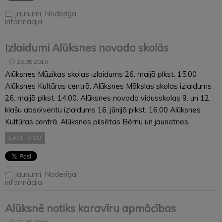
Jaunumi
,
Noderīga
informācija
Izlaidumi Alūksnes novada skolās
25.05.2018
Alūksnes Mūzikas skolas izlaidums 26. maijā plkst. 15.00
Alūksnes Kultūras centrā. Alūksnes Mākslas skolas izlaidums
26. maijā plkst. 14.00. Alūksnes novada vidusskolas 9. un 12.
klašu absolventu izlaidums 16. jūnijā plkst. 16.00 Alūksnes
Kultūras centrā. Alūksnes pilsētas Bērnu un jaunatnes…
LASĪT VISU
Jaunumi
,
Noderīga
informācija
Alūksnē notiks karavīru apmācības