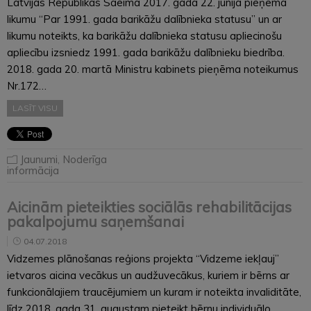
Latvijas Republikas Saeima 2017. gada 22. jūnijā pieņēma
likumu “Par 1991. gada barikāžu dalībnieka statusu” un ar
likumu noteikts, ka barikāžu dalībnieka statusu apliecinošu
apliecību izsniedz 1991. gada barikāžu dalībnieku biedrība.
2018. gada 20. martā Ministru kabinets pieņēma noteikumus
Nr.172…
LASĪT VISU
Jaunumi
,
Noderīga
informācija
Aicinām pieteikties sociālās rehabilitācijas
pakalpojumu saņemšanai
04.07.2018
Vidzemes plānošanas reģions projekta “Vidzeme iekļauj”
ietvaros aicina vecākus un audžuvecākus, kuriem ir bērns ar
funkcionālajiem traucējumiem un kuram ir noteikta invaliditāte,
līdz 2018. gada 31. augustam pieteikt bērnu individuālo