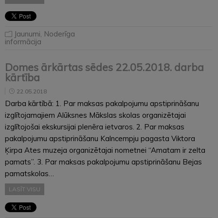
Jaunumi
,
Noderīga
informācija
Domes ārkārtas sēdes 22.05.2018. darba
kārtība
22.05.2018
Darba kārtībā: 1. Par maksas pakalpojumu apstiprināšanu
izglītojamajiem Alūksnes Mākslas skolas organizētajai
izglītojošai ekskursijai plenēra ietvaros. 2. Par maksas
pakalpojumu apstiprināšanu Kalncempju pagasta Viktora
Ķirpa Ates muzeja organizētajai nometnei “Amatam ir zelta
pamats”. 3. Par maksas pakalpojumu apstiprināšanu Bejas
pamatskolas…
LASĪT VISU