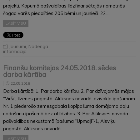
projekti. Kopumā pašvaldības līdzfinansētajās nometnēs
šogad varēs piedalīties 205 bērni un jaunieši. 22….
LASĪT VISU
Jaunumi
,
Noderīga
informācija
Finanšu komitejas 24.05.2018. sēdes
darba kārtība
22.05.2018
Darba kārtībā: 1. Par darba kārtību. 2. Par dzīvojamās mājas
“Virši”, Ilzenes pagastā, Alūksnes novadā, dzīvokļa īpašumam
Nr. 1 piederošo zemesgabala kopīpašuma domājamo daļu
nodošanu īpašumā bez atlīdzības. 3. Par Alūksnes novada
pašvaldības nekustamā īpašuma “Upmaļi”-1, Alsviķu
pagastā, Alūksnes novadā…
LASĪT VISU