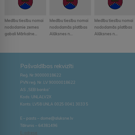
Medību tiesību nomai
Medību tiesību nomai
Medību tiesību nomai
nododamie zemes
nododamās platības
nododamās platības
gabali Mārkalne...
Alūksnes n...
Alūksnes n...
Pašvaldības rekvizīti
Reģ. Nr.90000018622
PVN reģ. Nr. LV 90000018622
AS „SEB banka”
Kods: UNLALV2X
Konts: LV58 UNLA 0025 0041 3033 5
E – pasts – dome@aluksne.lv
Tālrunis – 64381496
E-adrese