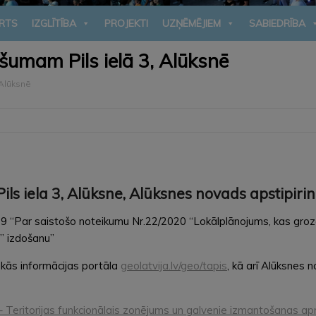
RTS
IZGLĪTĪBA
PROJEKTI
UZŅĒMĒJIEM
SABIEDRĪBA
umam Pils ielā 3, Alūksnē
Alūksnē
 iela 3, Alūksne, Alūksnes novads apstipiri
 “Par saistošo noteikumu Nr.22/2020 “Lokālplānojums, kas groza
” izdošanu”
skās informācijas portāla
geolatvija.lv/geo/tapis
, kā arī Alūksnes 
– Teritorijas funkcionālais zonējums un galvenie izmantošanas a