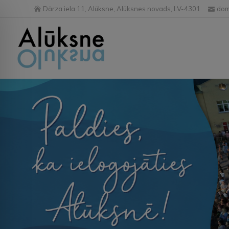
Dārza iela 11, Alūksne, Alūksnes novads, LV-4301
dom