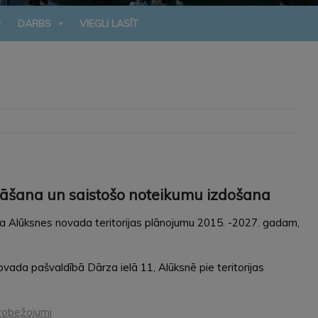
DARBS
VIEGLI LASĪT
nāšana un saistošo noteikumu izdošana
 Alūksnes novada teritorijas plānojumu 2015. -2027. gadam,
novada pašvaldībā Dārza ielā 11, Alūksnē pie teritorijas
probežojumi