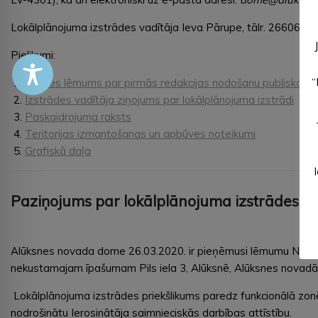
Lokālplānojuma izstrādes vadītāja Ieva Pārupe, tālr. 2660681
Pielikumi:
“
Domes lēmums par pirmās redakcijas nodošanu publiskai aps
Izstrādes vadītāja ziņojums par lokālplānojuma izstrādi
Paskaidrojuma raksts
Teritorijas izmantošanas un apbūves noteikumi
Grafiskā daļa
Paziņojums par lokālplānojuma izstrādes u
Alūksnes novada dome 26.03.2020. ir pieņēmusi lēmumu Nr. 85 
nekustamajam īpašumam Pils iela 3, Alūksnē, Alūksnes novadā
Lokālplānojuma izstrādes priekšlikums paredz funkcionālā zonēj
nodrošinātu Ierosinātāja saimnieciskās darbības attīstību.