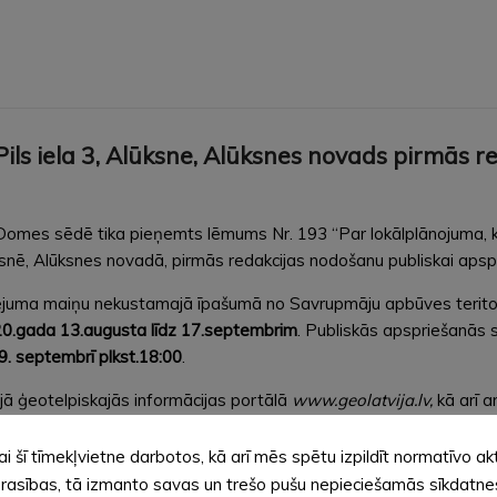
 iela 3, Alūksne, Alūksnes novads pirmās re
 Domes sēdē tika pieņemts lēmums Nr. 193 “Par lokālplānojuma, k
ē, Alūksnes novadā, pirmās redakcijas nodošanu publiskai apspri
ējuma maiņu nekustamajā īpašumā no Savrupmāju apbūves teritorij
0.gada 13.augusta līdz 17.septembrim
. Publiskās apspriešanās
9. septembrī plkst.18:00
.
ajā ģeotelpiskajās informācijas portālā
www.geolatvija.lv,
kā arī 
 Alūksnes novadā tās darba laikā.
ai šī tīmekļvietne darbotos, kā arī mēs spētu izpildīt normatīvo ak
i vai pa pastu līdz 2020. gada 17. septembrim Alūksnes novada p
rasības, tā izmanto savas un trešo pušu nepieciešamās sīkdatne
lv
. Fiziskām personām jānorāda vārds, uzvārds, adrese, juridisk