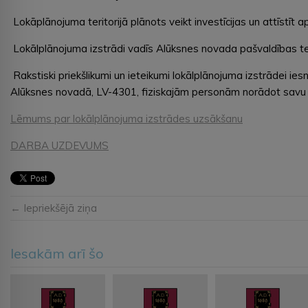
Lokāplānojuma teritorijā plānots veikt investīcijas un attīstīt 
Lokālplānojuma izstrādi vadīs Alūksnes novada pašvaldības teri
Rakstiski priekšlikumi un ieteikumi lokālplānojuma izstrādei i
Alūksnes novadā, LV-4301, fiziskajām personām norādot savu vā
Lēmums par lokālplānojuma izstrādes uzsākšanu
DARBA UZDEVUMS
← Iepriekšējā ziņa
Iesakām arī šo