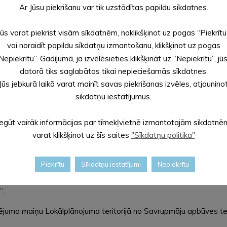
Ar Jūsu piekrišanu var tik uzstādītas papildu sīkdatnes.
8, e-pasts:
ieva.parupe@aluksne.lv
Jūs varat piekrist visām sīkdatnēm, noklikšķinot uz pogas “Piekrītu
vai noraidīt papildu sīkdatņu izmantošanu, klikšķinot uz pogas
Nepiekrītu”. Gadījumā, ja izvēlēsieties klikšķināt uz “Nepiekrītu”, jū
priešanai un institūciju atzinumu saņemšanai.
datorā tiks saglabātas tikai nepieciešamās sīkdatnes.
Jūs jebkurā laikā varat mainīt savas piekrišanas izvēles, atjaunino
sīkdatņu iestatījumus.
Iegūt vairāk informācijas par tīmekļvietnē izmantotajām sīkdatnē
varat klikšķinot uz šīs saites
"Sīkdatņu politika"
zsākšanu nekustamajam īpašumam Pils iela 3,
Piekrītu
Sīkdatņu iestatījumi
Nepiekrītu
“Par lokālplānojuma, kas groza Alūksnes novada teritorijas plā
”.
uma maiņu Lokālplānojuma teritorijā no Savrupmāju apbūves terito