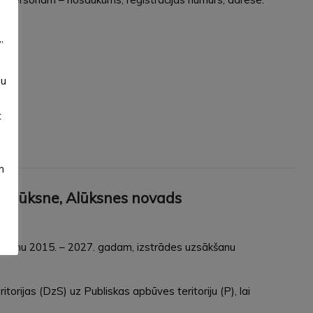
”
su
t
m
 Alūksne, Alūksnes novads
nojumu 2015. – 2027. gadam, izstrādes uzsākšanu
rijas (DzS) uz Publiskas apbūves teritoriju (P), lai