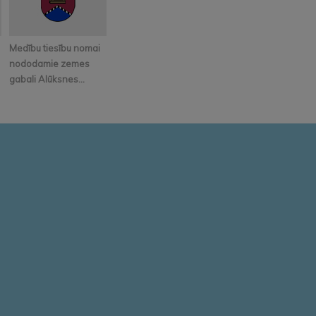
Medību tiesību nomai
nododamie zemes
gabali Alūksnes...