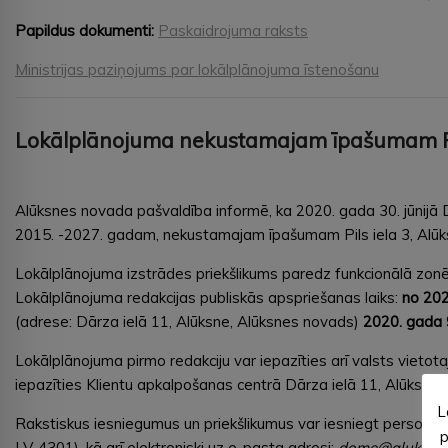
Papildus dokumenti:
Paskaidrojuma raksts
Ministrijas paziņojums par lokālplānojuma īstenošanu
Lokālplānojuma nekustamajam īpašumam Pils
Alūksnes novada pašvaldība informē, ka 2020. gada 30. jūnijā
2015. -2027. gadam, nekustamajam īpašumam Pils iela 3, Alūksn
Lokālplānojuma izstrādes priekšlikums paredz funkcionālā zon
Lokālplānojuma redakcijas publiskās apspriešanas laiks:
no 202
(adrese: Dārza ielā 11, Alūksne, Alūksnes novads)
2020. gada 
Lokālplānojuma pirmo redakciju var iepazīties arī valsts vietot
iepazīties Klientu apkalpošanas centrā Dārza ielā 11, Alūksnē,
L
Rakstiskus iesniegumus un priekšlikumus var iesniegt personīg
p
LV-4301), kā arī elektroniski uz e-pasta adresi:
dome@aluksne.