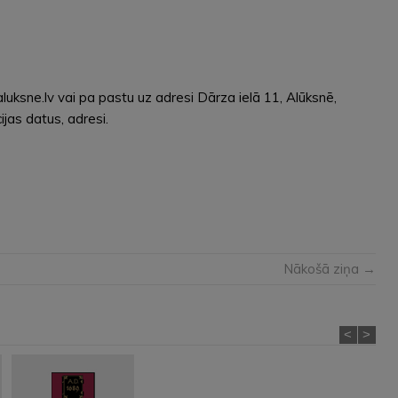
uksne.lv vai pa pastu uz adresi Dārza ielā 11, Alūksnē,
jas datus, adresi.
Nākošā ziņa →
<
>