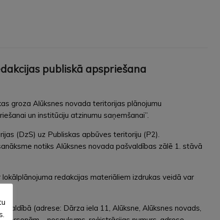
dakcijas publiskā apspriešana
as groza Alūksnes novada teritorijas plānojumu
ešanai un institūciju atzinumu saņemšanai”.
as (DzS) uz Publiskas apbūves teritoriju (P2).
 sanāksme notiks Alūksnes novada pašvaldības zālē 1. stāvā
ar lokālplānojuma redakcijas materiāliem izdrukas veidā var
tu
ašvaldībā (adrese: Dārza iela 11, Alūksne, Alūksnes novads,
s.
ām personām – nosaukums, reģistrācijas numurs, adrese.