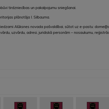
apbūvi tirdzniecības un pakalpojumu sniegšanai.
torijas plānotāja I. Silbauma.
esniedzami Alūksnes novada pašvaldībai, sūtot uz e-pastu: dome@al
rdu, uzvārdu, adresi, juridiskā personām – nosaukumu, reģistrāci