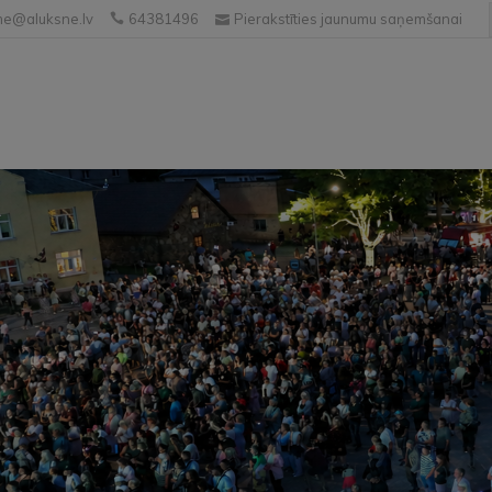
e@aluksne.lv
64381496
Pierakstīties jaunumu saņemšanai