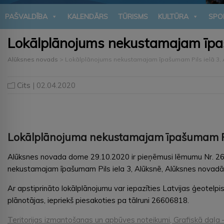
PAŠVALDĪBA
KALENDĀRS
TŪRISMS
KULTŪRA
SPO
Lokālplānojums nekustamajam īpaš
Alūksnes novads
>
Lokālplānojums nekustamajam īpašumam Pils ielā 3, 
Cits
| 02.04.2020
Lokālplānojuma nekustamajam īpašumam Pils
Alūksnes novada dome 29.10.2020 ir pieņēmusi lēmumu Nr. 269
nekustamajam īpašumam Pils iela 3, Alūksnē, Alūksnes novadā
Ar apstiprināto lokālplānojumu var iepazīties Latvijas ģeotelpi
plānotājas, iepriekš piesakoties pa tālruni 26606818.
Teritorijas izmantošanas un apbūves noteikumi, Grafiskā daļa 