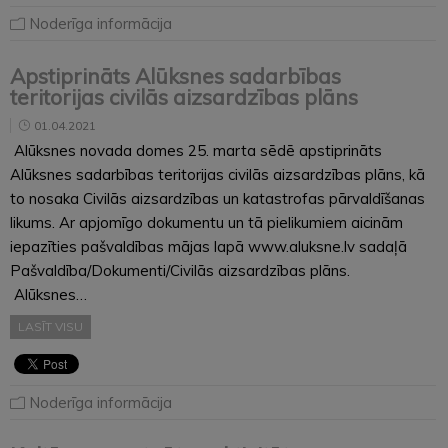
Noderīga informācija
Apstiprināts Alūksnes sadarbības
teritorijas civilās aizsardzības plāns
01.04.2021
Alūksnes novada domes 25. marta sēdē apstiprināts
Alūksnes sadarbības teritorijas civilās aizsardzības plāns, kā
to nosaka Civilās aizsardzības un katastrofas pārvaldīšanas
likums. Ar apjomīgo dokumentu un tā pielikumiem aicinām
iepazīties pašvaldības mājas lapā www.aluksne.lv sadaļā
Pašvaldība/Dokumenti/Civilās aizsardzības plāns.
Alūksnes…
LASĪT VISU
Noderīga informācija