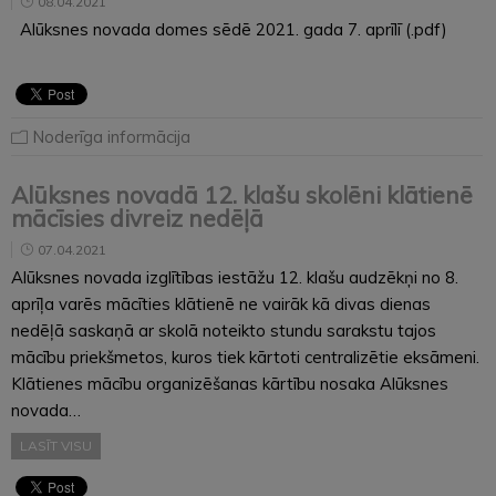
08.04.2021
Alūksnes novada domes sēdē 2021. gada 7. aprīlī (.pdf)
Noderīga informācija
Alūksnes novadā 12. klašu skolēni klātienē
mācīsies divreiz nedēļā
07.04.2021
Alūksnes novada izglītības iestāžu 12. klašu audzēkņi no 8.
aprīļa varēs mācīties klātienē ne vairāk kā divas dienas
nedēļā saskaņā ar skolā noteikto stundu sarakstu tajos
mācību priekšmetos, kuros tiek kārtoti centralizētie eksāmeni.
Klātienes mācību organizēšanas kārtību nosaka Alūksnes
novada…
LASĪT VISU