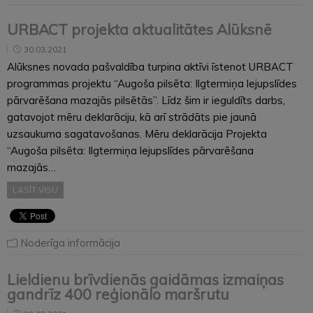
URBACT projekta aktualitātes Alūksnē
30.03.2021
Alūksnes novada pašvaldība turpina aktīvi īstenot URBACT
programmas projektu “Augoša pilsēta: Ilgtermiņa lejupslīdes
pārvarēšana mazajās pilsētās”. Līdz šim ir ieguldīts darbs,
gatavojot mēru deklarāciju, kā arī strādāts pie jaunā
uzsaukuma sagatavošanas. Mēru deklarācija Projekta
“Augoša pilsēta: Ilgtermiņa lejupslīdes pārvarēšana
mazajās…
LASĪT VISU
Noderīga informācija
Lieldienu brīvdienās gaidāmas izmaiņas
gandrīz 400 reģionālo maršrutu