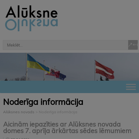
Noderīga informācija
Alūksnes novads
>
Noderīga informācija
Aicinām iepazīties ar Alūksnes novada
domes 7. aprīļa ārkārtas sēdes lēmumiem