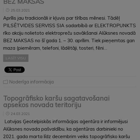
BEZ MAKSAS
25.03.2021
Aprīlis jau tradicionāli ir kļuvis par tīrības mēnesi. Tādēļ
PILSĒTVIDES SERVISS SIA sadarbībā ar ELEKTROPUNKTS
rīko akciju nolietoto elektropreču savākšanai Alūksnes novadā
BEZ MAKSAS no šī gada 1. – 30. aprīlim. Tiek pieņemtas gan
maza (piemēram, telefoni, lādētāji, tosteri, fēni…
LASĪT VISU
Noderīga informācija
Topogrāfisko karšu sagatavošanai
apsekos novada teritoriju
24.03.2021
Latvijas Ģeotelpiskās informācijas aģentūra ir informējusi
Alūksnes novada pašvaldību, ka aģentūras darbinieki no
2021. gada marta līdz decembrim veiks topogrāfisko karšu