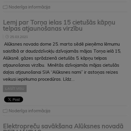
Noderīga informācija
Lemj par Torņa ielas 15 cietušās kāpņu
telpas atjaunošanas virzību
25.03.2021
Alūksnes novada dome 25. marta sēdē pieņēma lēmumu
saistībā ar daudzdzīvokļu dzīvojamās mājas Torņa ielā 15,
Alūksnē, gāzes sprādzienā cietušās 5. kāpņu telpas
atjaunošanas virzību. Minētās dzīvojamās mājas cietušās
daļas atjaunošanai SIA “Alūksnes nami” ir astoņas reizes
veikusi iepirkuma procedūras. Līdz…
LASĪT VISU
Noderīga informācija
Elektropreču savākšana Alūksnes novadā