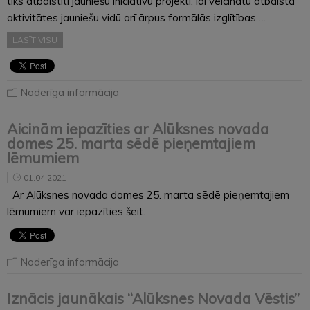
tiks atbalstīti jauniešu iniciatīvu projekti, lai veicinātu atbalsta
aktivitātes jauniešu vidū arī ārpus formālās izglītības….
LASĪT VISU
Noderīga informācija
Aicinām iepazīties ar Alūksnes novada
domes 25. marta sēdē pieņemtajiem
lēmumiem
01.04.2021
Ar Alūksnes novada domes 25. marta sēdē pieņemtajiem
lēmumiem var iepazīties šeit.
Noderīga informācija
Iznācis jaunākais “Alūksnes Novada Vēstis”