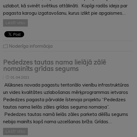
uzlabot, kā svinēt svētkus attālināti. Kopīgi radās ideja par
pagasta karogu izgatavošanu, kurus izlikt pie apgaismes…
LASĪT VISU
Noderīga informācija
Pededzes tautas nama lielājā zālē
nomainīts grīdas segums
01.04.2021
Alūksnes novada pagastu teritoriālo vienību infrastruktūras
un vides kvalitātes uzlabošanas mērķprogrammas ietvaros
Pededzes pagasta pārvalde īstenoja projektu “Pededzes
tautas nama lielās zāles grīdas seguma nomaiņa”.
Pededzes tautas namā lielās zāles parketa dēlīšu segums
nebija mainīts kopš nama uzcelšanas brīža. Grīdas…
LASĪT VISU