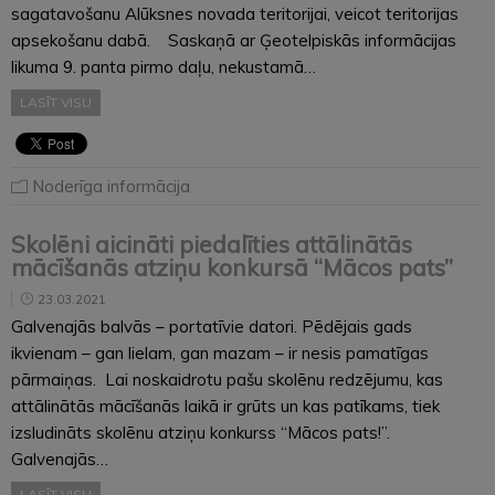
sagatavošanu Alūksnes novada teritorijai, veicot teritorijas
apsekošanu dabā. Saskaņā ar Ģeotelpiskās informācijas
likuma 9. panta pirmo daļu, nekustamā…
LASĪT VISU
Noderīga informācija
Skolēni aicināti piedalīties attālinātās
mācīšanās atziņu konkursā “Mācos pats”
23.03.2021
Galvenajās balvās – portatīvie datori. Pēdējais gads
ikvienam – gan lielam, gan mazam – ir nesis pamatīgas
pārmaiņas. Lai noskaidrotu pašu skolēnu redzējumu, kas
attālinātās mācīšanās laikā ir grūts un kas patīkams, tiek
izsludināts skolēnu atziņu konkurss “Mācos pats!”.
Galvenajās…
LASĪT VISU