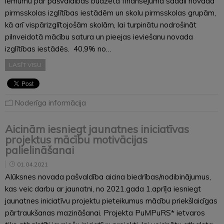
lēmumu par pašvaldības budžeta finansējuma sadali novada
pirmsskolas izglītības iestādēm un skolu pirmsskolas grupām,
kā arī vispārizglītojošām skolām, lai turpinātu nodrošināt
pilnveidotā mācību satura un pieejas ieviešanu novada
izglītības iestādēs. 40,9% no…
LASĪT VISU
Noderīga informācija
Aicinām iesniegt jaunatnes iniciatīvas
projektus mācību motivācijas
palielināšanai
01.04.2021
Alūksnes novada pašvaldība aicina biedrības/nodibinājumus,
kas veic darbu ar jaunatni, no 2021.gada 1.aprīļa iesniegt
jaunatnes iniciatīvu projektu pieteikumus mācību priekšlaicīgas
pārtraukšanas mazināšanai. Projekta PuMPuRS* ietvaros