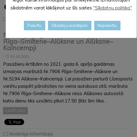
sīkdatnēm varat klikšķinot uz šīs saites
"Sīkdatņu politika"
Noderīga informācija
Piekrītu
Sīkdatņu iestatījumi
Nepiekrītu
No 6. aprīļa gaidāmas izmaiņas maršrutā
Rīga–Smiltene–Alūksne un Alūksne–
Kalncempji
31.03.2021
Pasažieru ērtībām no 2021. gada 6. aprīļa gaidāmas
izmaiņas maršrutā Nr.7906 Rīga–Smiltene–Alūksne un
Nr.5194 Alūksne–Kalncempji. Lai pasažieri pieturā Līzespasts
varētu paspēt pārsēsties no viena autobusa citā, maršruta
Nr.7906 Rīga–Smiltene–Alūksne reiss Alūksnes autoostā
katru dienu tiks uzsākts plkst.17.50 (līdz šim tika…
LASĪT VISU
Noderīga informācija