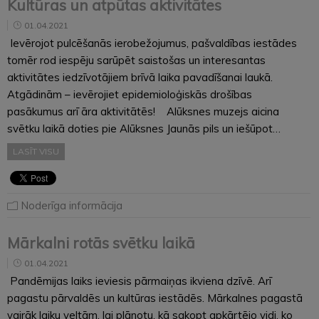
Kultūras un atpūtas aktivitātes
01.04.2021
Ievērojot pulcēšanās ierobežojumus, pašvaldības iestādes
tomēr rod iespēju sarūpēt saistošas un interesantas
aktivitātes iedzīvotājiem brīvā laika pavadīšanai laukā.
Atgādinām – ievērojiet epidemioloģiskās drošības
pasākumus arī āra aktivitātēs! Alūksnes muzejs aicina
svētku laikā doties pie Alūksnes Jaunās pils un iešūpot…
LASĪT VISU
Noderīga informācija
Mārkalni rotās svētku laikā
01.04.2021
Pandēmijas laiks ieviesis pārmaiņas ikviena dzīvē. Arī
pagastu pārvaldēs un kultūras iestādēs. Mārkalnes pagastā
vairāk laiku veltām, lai plānotu, kā sakopt apkārtējo vidi, ko