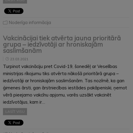
Noderīga informācija
Vakcinācijai tiek atvērta jauna prioritārā
grupa – iedzīvotāji ar hroniskajām
saslimšanām
23.03.2021
Turpinot vakcināciju pret Covid-19, šonedēļ ar Veselības
ministrijas rīkojumu tiks atvērta nākošā prioritārā grupa –
iedzīvotāji ar hroniskajām saslimšanām. Tas nozīmē, ka gan
ģimenes ārsti, gan ārstniecības iestādes pakāpeniski, ņemot
vērā pieejamo vakcīnu apjomu, varēs uzsākt vakcinēt
iedzīvotājus, kam ir…
LASĪT VISU