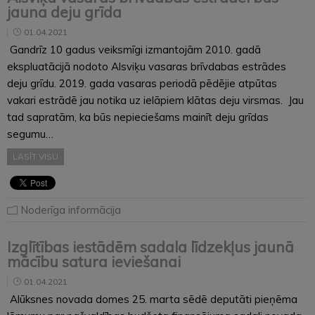
jauna deju grīda
01.04.2021
Gandrīz 10 gadus veiksmīgi izmantojām 2010. gadā
ekspluatācijā nodoto Alsviķu vasaras brīvdabas estrādes
deju grīdu. 2019. gada vasaras periodā pēdējie atpūtas
vakari estrādē jau notika uz ielāpiem klātas deju virsmas. Jau
tad sapratām, ka būs nepieciešams mainīt deju grīdas
segumu…
LASĪT VISU
Noderīga informācija
Izglītības iestādēm sadala līdzekļus jaunā
mācību satura ieviešanai
01.04.2021
Alūksnes novada domes 25. marta sēdē deputāti pieņēma