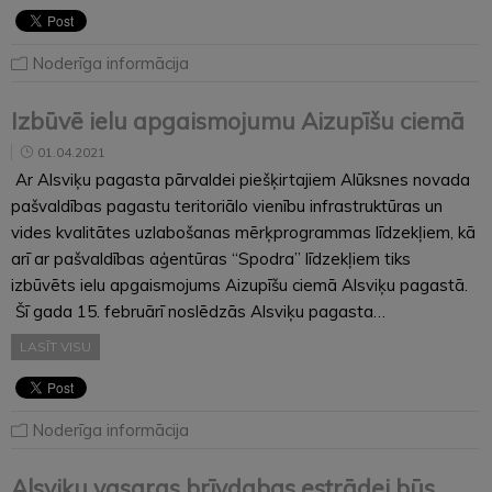
Noderīga informācija
Izbūvē ielu apgaismojumu Aizupīšu ciemā
01.04.2021
Ar Alsviķu pagasta pārvaldei piešķirtajiem Alūksnes novada
pašvaldības pagastu teritoriālo vienību infrastruktūras un
vides kvalitātes uzlabošanas mērķprogrammas līdzekļiem, kā
arī ar pašvaldības aģentūras “Spodra” līdzekļiem tiks
izbūvēts ielu apgaismojums Aizupīšu ciemā Alsviķu pagastā.
Šī gada 15. februārī noslēdzās Alsviķu pagasta…
LASĪT VISU
Noderīga informācija
Alsviķu vasaras brīvdabas estrādei būs