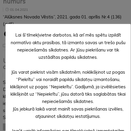
numurs
01.04.2021
“Alūksnes Novada Vēstis”, 2021. gada 01. aprīlis Nr.4 (136)
(.pdf)
Lai šī tīmekļvietne darbotos, kā arī mēs spētu izpildīt
normatīvo aktu prasības, tā izmanto savas un trešo pušu
Noderīga informācija
nepieciešamās sīkdatnes. Ar Jūsu piekrišanu var tik
uzstādītas papildu sīkdatnes.
Uz laiku pārtrauc audzēkņu klātienes
apmeklējumus bērnudārzā “Sprīdītis”
Jūs varat piekrist visām sīkdatnēm, noklikšķinot uz pogas
01.04.2021
“Piekrītu” vai noraidīt papildu sīkdatņu izmantošanu,
Saskaņā ar Alūksnes novada domes priekšsēdētāja Artura
klikšķinot uz pogas “Nepiekrītu”. Gadījumā, ja izvēlēsieties
Dukuļa rīkojumu, no 2. līdz 15. aprīlim būs pārtraukti audzēkņu
klikšķināt uz “Nepiekrītu”, jūsu datorā tiks saglabātas tikai
klātienes apmeklējumi Alūksnes pirmsskolas izglītības
nepieciešamās sīkdatnes.
iestādē “Sprīdītis”. Šāds lēmums pieņemts, ņemot vērā
Jūs jebkurā laikā varat mainīt savas piekrišanas izvēles,
saslimušo ar Covid-19 un kontaktpersonu skaitu iestādē un
atjauninot sīkdatņu iestatījumus.
Slimību profilakses kontroles centra…
LASĪT VISU
Iegūt vairāk informācijas par tīmekļvietnē izmantotajām