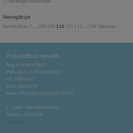
Noderīga informācija
Navigācija
Iepriekšējais
1
…
108
109
110
111
112
…
159
Nākošais →
Pašvaldības rekvizīti
Reģ. Nr.90000018622
PVN reģ. Nr. LV 90000018622
AS „SEB banka”
Kods: UNLALV2X
Konts: LV58 UNLA 0025 0041 3033 5
E – pasts – dome@aluksne.lv
Tālrunis – 64381496
E-adrese