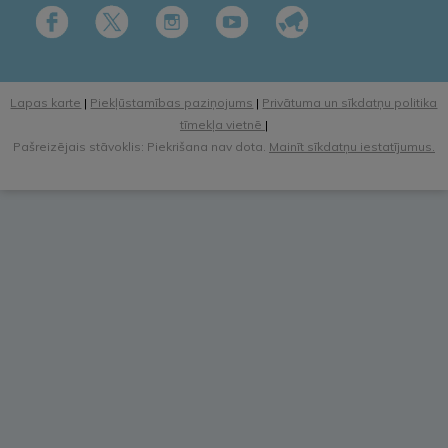
Lapas karte
|
Piekļūstamības paziņojums
|
Privātuma un sīkdatņu politika
tīmekļa vietnē
|
Pašreizējais stāvoklis: Piekrišana nav dota.
Mainīt sīkdatņu iestatījumus.