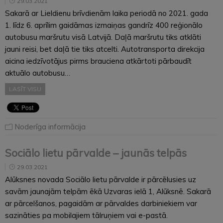
29.03.2021
Sakarā ar Lieldienu brīvdienām laika periodā no 2021. gada
1. līdz 6. aprīlim gaidāmas izmaiņas gandrīz 400 reģionālo
autobusu maršrutu visā Latvijā. Daļā maršrutu tiks atklāti
jauni reisi, bet daļā tie tiks atcelti. Autotransporta direkcija
aicina iedzīvotājus pirms brauciena atkārtoti pārbaudīt
aktuālo autobusu…
LASĪT VISU
Noderīga informācija
Sociālo lietu pārvalde – jaunās telpās
29.03.2021
Alūksnes novada Sociālo lietu pārvalde ir pārcēlusies uz
savām jaunajām telpām ēkā Uzvaras ielā 1, Alūksnē. Sakarā
ar pārcelšanos, pagaidām ar pārvaldes darbiniekiem var
sazināties pa mobilajiem tālruņiem vai e-pastā.