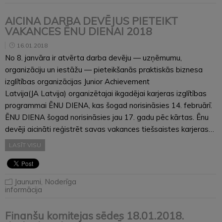
AICINA DARBA DEVĒJUS PIETEIKT
VAKANCES ĒNU DIENAI 2018
16.01.2018
No 8. janvāra ir atvērta darba devēju — uzņēmumu,
organizāciju un iestāžu — pieteikšanās praktiskās biznesa
izglītības organizācijas Junior Achievement
Latvija(JA Latvija) organizētajai ikgadējai karjeras izglītības
programmai ĒNU DIENA, kas šogad norisināsies 14. februārī.
ĒNU DIENA šogad norisināsies jau 17. gadu pēc kārtas. Ēnu
devēji aicināti reģistrēt savas vakances tiešsaistes karjeras…
LASĪT VISU
Jaunumi
,
Noderīga
informācija
Finanšu komitejas sēdes 18.01.2018.