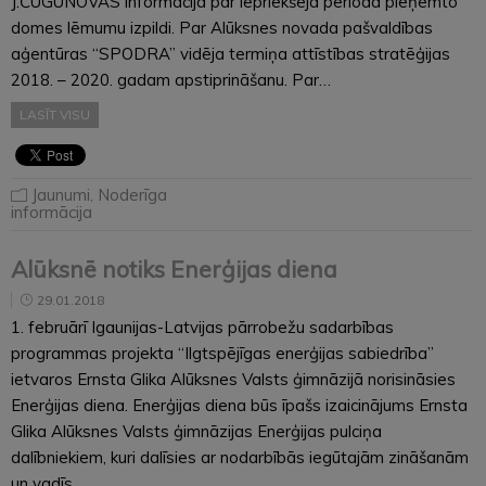
J.ČUGUNOVAS informācija par iepriekšējā periodā pieņemto
domes lēmumu izpildi. Par Alūksnes novada pašvaldības
aģentūras “SPODRA” vidēja termiņa attīstības stratēģijas
2018. – 2020. gadam apstiprināšanu. Par…
LASĪT VISU
Jaunumi
,
Noderīga
informācija
Alūksnē notiks Enerģijas diena
29.01.2018
1. februārī Igaunijas-Latvijas pārrobežu sadarbības
programmas projekta “Ilgtspējīgas enerģijas sabiedrība”
ietvaros Ernsta Glika Alūksnes Valsts ģimnāzijā norisināsies
Enerģijas diena. Enerģijas diena būs īpašs izaicinājums Ernsta
Glika Alūksnes Valsts ģimnāzijas Enerģijas pulciņa
dalībniekiem, kuri dalīsies ar nodarbībās iegūtajām zināšanām
un vadīs…