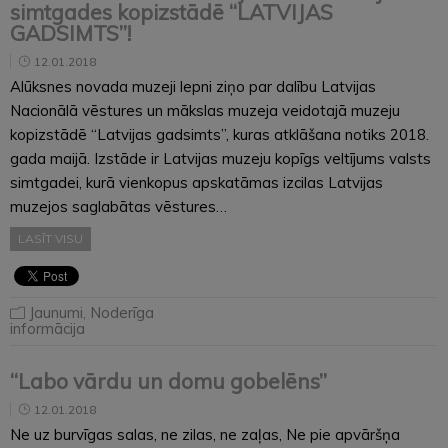
simtgades kopizstādē “LATVIJAS
GADSIMTS”!
12.01.2018
Alūksnes novada muzeji lepni ziņo par dalību Latvijas
Nacionālā vēstures un mākslas muzeja veidotajā muzeju
kopizstādē “Latvijas gadsimts”, kuras atklāšana notiks 2018.
gada maijā. Izstāde ir Latvijas muzeju kopīgs veltījums valsts
simtgadei, kurā vienkopus apskatāmas izcilas Latvijas
muzejos saglabātas vēstures…
LASĪT VISU
Jaunumi
,
Noderīga
informācija
“Labo vārdu un domu gobelēns”
12.01.2018
Ne uz burvīgas salas, ne zilas, ne zaļas, Ne pie apvāršņa