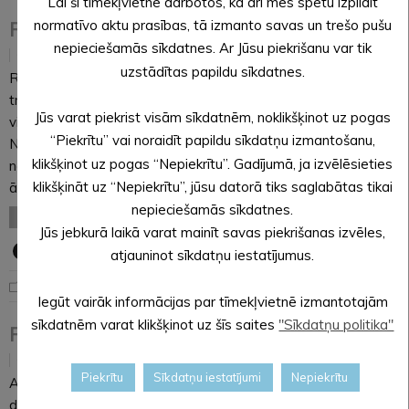
Lai šī tīmekļvietne darbotos, kā arī mēs spētu izpildīt
normatīvo aktu prasības, tā izmanto savas un trešo pušu
Rally Aluksne 2018 ātrumposmu karte
nepieciešamās sīkdatnes. Ar Jūsu piekrišanu var tik
18.01.2018
uzstādītas papildu sīkdatnes.
Rallija ātrumposmu karte Skatītāju auto pārvietošanās pa
trasi tikai pēc trases atvēršanas (zaļā gaisma). Cienīsim
Jūs varat piekrist visām sīkdatnēm, noklikšķinot uz pogas
viens otru, sekosim apsardzes darbinieku norādījumiem.
“Piekrītu” vai noraidīt papildu sīkdatņu izmantošanu,
Nepiesārņosim apkārtējo vidi. Pasākuma ieeja 5 eur. Biļetes
klikšķinot uz pogas “Nepiekrītu”. Gadījumā, ja izvēlēsieties
nopērkamas – www.bilesuparadize.lv kā arī pirms katra
klikšķināt uz “Nepiekrītu”, jūsu datorā tiks saglabātas tikai
ātrumposma. Bērniem līdz 12 gadu vecumam…
nepieciešamās sīkdatnes.
LASĪT VISU
Jūs jebkurā laikā varat mainīt savas piekrišanas izvēles,
atjauninot sīkdatņu iestatījumus.
Aktuāli
,
Pašvaldības ziņas
Iegūt vairāk informācijas par tīmekļvietnē izmantotajām
sīkdatnēm varat klikšķinot uz šīs saites
"Sīkdatņu politika"
Reģistrēs jaunu ģimenes ārsta praksi
17.01.2018
Piekrītu
Sīkdatņu iestatījumi
Nepiekrītu
Alūksnes novada pašvaldība ir saņēmusi Nacionālā veselības
dienesta Vidzemes nodaļas informatīvu vēstuli par jaunas