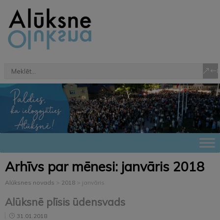
Arhīvs par mēnesi:
janvāris 2018
Alūksnes novads
>
2018
>
janvāris
Alūksnē plīsis ūdensvads
31.01.2018