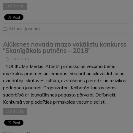
LASĪT VISU
Aktuāli
,
Jaunumi
Alūksnes novada mazo vokālistu konkurss
“Skanīgākais putnēns – 2018”
12.01.2018
NOLIKUMS Mērķis: Attīstīt pirmsskolas vecuma bērnu
muzikālās prasmes un iemaņas. Veicināt un pilnveidot jauno
dziedātāju skatuves kultūru, uzstāšanās pieredzi un mūzikas
pedagogu jaunradi. Organizatori: Kolberģa tautas nams
sadarbībā ar Jaunalūksnes pagasta pārvaldi. Dalībnieki:
Konkursā var piedalīties pirmskolas vecuma solisti…
LASĪT VISU