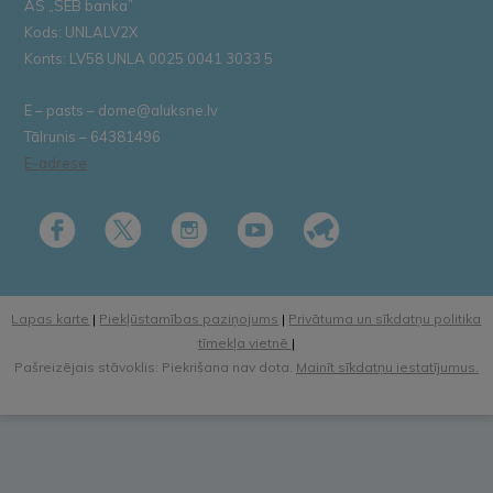
AS „SEB banka”
Kods: UNLALV2X
Konts: LV58 UNLA 0025 0041 3033 5
E – pasts – dome@aluksne.lv
Tālrunis – 64381496
E-adrese
Lapas karte
|
Piekļūstamības paziņojums
|
Privātuma un sīkdatņu politika
tīmekļa vietnē
|
Pašreizējais stāvoklis: Piekrišana nav dota.
Mainīt sīkdatņu iestatījumus.