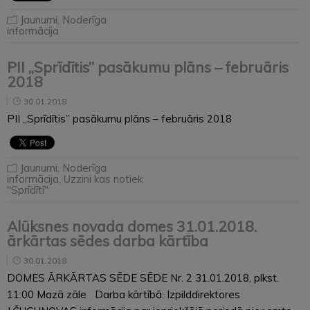
Jaunumi
,
Noderīga
informācija
PII „Sprīdītis” pasākumu plāns – februāris
2018
30.01.2018
PII „Sprīdītis” pasākumu plāns – februāris 2018
Jaunumi
,
Noderīga
informācija
,
Uzzini kas notiek
"Sprīdītī"
Alūksnes novada domes 31.01.2018.
ārkārtas sēdes darba kārtība
30.01.2018
DOMES ĀRKĀRTAS SĒDE SĒDE Nr. 2 31.01.2018, plkst.
11:00 Mazā zāle Darba kārtībā: Izpilddirektores