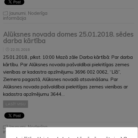
Jaunumi
,
Noderīga
informācija
Alūksnes novada domes 25.01.2018. sēdes
darba kārtība
22.01.2018
25.01.2018., plkst. 10:00 Mazā zāle Darba kārtībā: Par darba
kārtību. Par Alūksnes novada pašvaldībai piekritīgas zemes
vienības ar kadastra apzīmējumu 3696 002 0062, “Līči”,
Ziemera pagastā, Alūksnes novadā atsavināšanu. Par
Alūksnes novada pašvaldībai piekritīgas zemes vienības ar
kadastra apzīmējumu 3644…
LASĪT VISU
Jaunumi
,
Noderīga
informācija