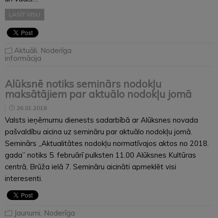
LASĪT VISU
Aktuāli
,
Noderīga
informācija
Alūksnē notiks seminārs nodokļu
maksātājiem par aktuālo nodokļu jomā
26.01.2018
Valsts ieņēmumu dienests sadarbībā ar Alūksnes novada
pašvaldību aicina uz semināru par aktuālo nodokļu jomā.
Seminārs „Aktualitātes nodokļu normatīvajos aktos no 2018.
gada” notiks 5. februārī pulksten 11.00 Alūksnes Kultūras
centrā, Brūža ielā 7. Semināru aicināti apmeklēt visi
interesenti.
Jaunumi
,
Noderīga