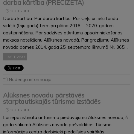
darba kārtība (PRECIZĒTA)
16.01.2018
Darba kārtībā: Par darba kārtību. Par Ceļu un ielu fonda
vidējā (triju gadu) termiņa plāna 2018. – 2020. gadam
apstiprināšanu. Par sadzīves atkritumu apsaimniekošanas
maksas noteikšanu Alūksnes novadā. Par grozījumu Alūksnes
novada domes 2014. gada 25. septembra lēmumā Nr. 365…
LASĪT VISU
Noderīga informācija
Alūksnes novadu pārstāvēs
starptautiskajās tūrisma izstādēs
16.01.2018
Lai iepazīstinātu ar tūrisma piedāvājumu Alūksnes novadā, šī
gada sākumā Alūksnes novada pašvaldības Tūrisma
informācijas centra darbinieki piedalīsies vairākās