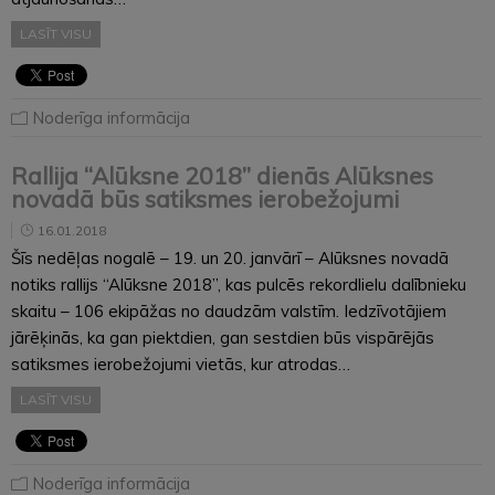
LASĪT VISU
Noderīga informācija
Rallija “Alūksne 2018” dienās Alūksnes
novadā būs satiksmes ierobežojumi
16.01.2018
Šīs nedēļas nogalē – 19. un 20. janvārī – Alūksnes novadā
notiks rallijs “Alūksne 2018”, kas pulcēs rekordlielu dalībnieku
skaitu – 106 ekipāžas no daudzām valstīm. Iedzīvotājiem
jārēķinās, ka gan piektdien, gan sestdien būs vispārējās
satiksmes ierobežojumi vietās, kur atrodas…
LASĪT VISU
Noderīga informācija