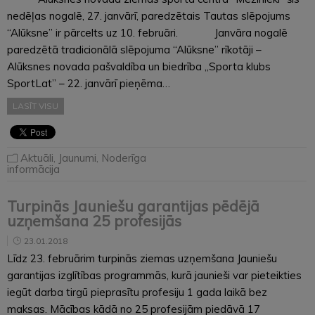
nedēļas nogalē, 27. janvārī, paredzētais Tautas slēpojums
“Alūksne” ir pārcelts uz 10. februāri. Janvāra nogalē
paredzētā tradicionālā slēpojuma “Alūksne” rīkotāji –
Alūksnes novada pašvaldība un biedrība „Sporta klubs
SportLat” – 22. janvārī pieņēma…
LASĪT VISU
Aktuāli
,
Jaunumi
,
Noderīga
informācija
Turpinās Jauniešu garantijas pēdējā
uzņemšana 25 profesijās
23.01.2018
Līdz 23. februārim turpinās ziemas uzņemšana Jauniešu
garantijas izglītības programmās, kurā jaunieši var pieteikties
iegūt darba tirgū pieprasītu profesiju 1 gada laikā bez
maksas. Mācības kādā no 25 profesijām piedāvā 17