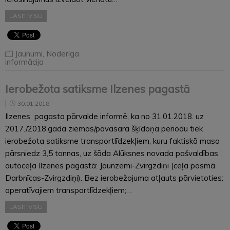
LASĪT VISU
Jaunumi
,
Noderīga
informācija
Ierobežota satiksme Ilzenes pagastā
30.01.2018
Ilzenes pagasta pārvalde informē, ka no 31.01.2018. uz
2017./2018.gada ziemas/pavasara šķīdoņa periodu tiek
ierobežota satiksme transportlīdzekļiem, kuru faktiskā masa
pārsniedz 3,5 tonnas, uz šāda Alūksnes novada pašvaldības
autoceļa Ilzenes pagastā: Jaunzemi-Zvirgzdiņi (ceļa posmā
Darbnīcas-Zvirgzdiņi). Bez ierobežojuma atļauts pārvietoties:
operatīvajiem transportlīdzekļiem;…
LASĪT VISU