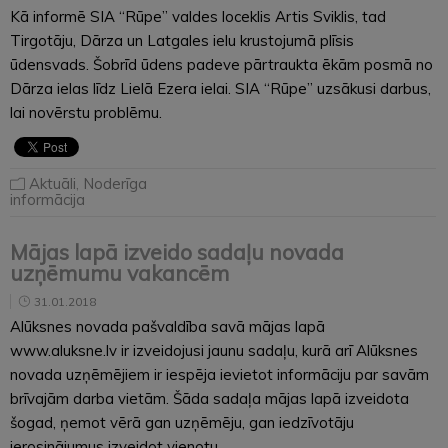
Kā informē SIA “Rūpe” valdes loceklis Artis Sviklis, tad
Tirgotāju, Dārza un Latgales ielu krustojumā plīsis
ūdensvads. Šobrīd ūdens padeve pārtraukta ēkām posmā no
Dārza ielas līdz Lielā Ezera ielai. SIA “Rūpe” uzsākusi darbus,
lai novērstu problēmu.
Aktuāli
,
Noderīga
informācija
Mājas lapā izveido sadaļu novada
uzņēmumu vakancēm
31.01.2018
Alūksnes novada pašvaldība savā mājas lapā
www.aluksne.lv ir izveidojusi jaunu sadaļu, kurā arī Alūksnes
novada uzņēmējiem ir iespēja ievietot informāciju par savām
brīvajām darba vietām. Šāda sadaļa mājas lapā izveidota
šogad, ņemot vērā gan uzņēmēju, gan iedzīvotāju
ierosinājumus izveidot vienotu…