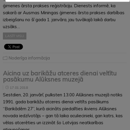
ģimenes ārsta prakses reģistrāciju. Dienests informē, ka
sakarā ar Ausmas Miningas ģimenes ārsta prakses darbības
izbeigšanu no šī gada 1. janvāra, jau tuvākajā laikā darbu
uzsāks…
LASĪT VISU
Noderīga informācija
Aicina uz barikāžu atceres dienai veltītu
pasākumu Alūksnes muzejā
17.01.2018
Sestdien, 20. janvārī, pulksten 13.00 Alūksnes muzejā notiks
1991. gada barikāžu atceres dienai veltīts pasākums
“Barikādēm 27”, kurā aicināts piedalīties ikviens Alūksnes
novada iedzīvotājs – gan tā laika aculiecinieki, gan katrs, kas
vēlas atcerēties un izzināt šo Latvijas neatkarības
atjaunošanas…