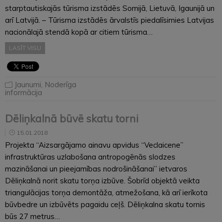
starptautiskajās tūrisma izstādēs Somijā, Lietuvā, Igaunijā un
arī Latvijā. – Tūrisma izstādēs ārvalstīs piedalīsimies Latvijas
nacionālajā stendā kopā ar citiem tūrisma…
LASĪT VISU
Jaunumi
,
Noderīga
informācija
Dēliņkalnā būvē skatu torni
15.01.2018
Projekta “Aizsargājamo ainavu apvidus “Veclaicene”
infrastruktūras uzlabošana antropogēnās slodzes
mazināšanai un pieejamības nodrošināšanai” ietvaros
Dēliņkalnā norit skatu torņa izbūve. Šobrīd objektā veikta
triangulācijas torņa demontāža, atmežošana, kā arī ierīkota
būvbedre un izbūvēts pagaidu ceļš. Dēliņkalna skatu tornis
būs 27 metrus…