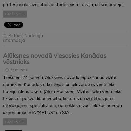
profesionālās izglītības iestādes visā Latvijā, un šī ir pēdējā…
LASĪT VISU
Aktuāli
,
Noderīga
informācija
Alūksnes novadā viesosies Kanādas
vēstnieks
22.01.2018
Trešdien, 24. janvārī, Alūksnes novadu iepazīšanās vizītē
apmeklēs Kanādas ārkārtējais un pilnvarotais vēstnieks
Latvijā Alēns Osērs (Alain Hausser). Vizītes laikā vēstnieks
tiksies ar pašvaldības vadību, kultūras un izglītības jomu
atbildīgajiem speciālistiem, apmeklēs divus lielākos novada
uzņēmumus SIA “4PLUS” un SIA…
LASĪT VISU