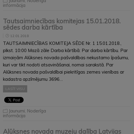
Jaunumi
,
Noderīga
informācija
Tautsaimniecības komitejas 15.01.2018.
sēdes darba kārtība
12.01.2018
TAUTSAIMNIECĪBAS KOMITEJA SĒDE Nr. 1 15.01.2018.,
plkst. 10:00 Mazā zāle Darba kārtībā: Par darba kārtību. Par
izmaiņām Alūksnes novada pašvaldības nekustamo īpašumu,
kuri var tikt nodoti atsavināšanai, nomai sarakstā. Par
Alūksnes novada pašvaldībai piekritīgas zemes vienības ar
kadastra apzīmējumu 3696…
LASĪT VISU
Jaunumi
,
Noderīga
informācija
Alūksnes novada muzeju dalība Latvijas