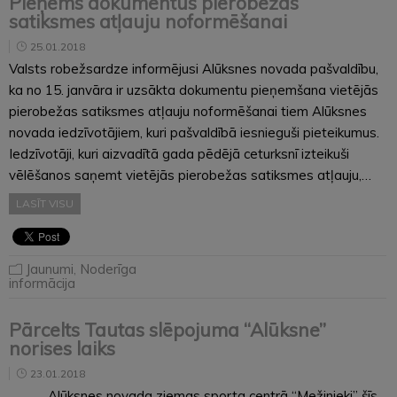
Pieņems dokumentus pierobežas
satiksmes atļauju noformēšanai
25.01.2018
Valsts robežsardze informējusi Alūksnes novada pašvaldību,
ka no 15. janvāra ir uzsākta dokumentu pieņemšana vietējās
pierobežas satiksmes atļauju noformēšanai tiem Alūksnes
novada iedzīvotājiem, kuri pašvaldībā iesnieguši pieteikumus.
Iedzīvotāji, kuri aizvadītā gada pēdējā ceturksnī izteikuši
vēlēšanos saņemt vietējās pierobežas satiksmes atļauju,…
LASĪT VISU
Jaunumi
,
Noderīga
informācija
Pārcelts Tautas slēpojuma “Alūksne”
norises laiks
23.01.2018
Alūksnes novada ziemas sporta centrā “Mežinieki” šīs