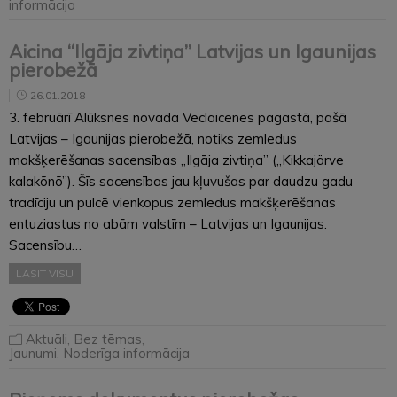
informācija
Aicina “Ilgāja zivtiņa” Latvijas un Igaunijas
pierobežā
26.01.2018
3. februārī Alūksnes novada Veclaicenes pagastā, pašā
Latvijas – Igaunijas pierobežā, notiks zemledus
makšķerēšanas sacensības „Ilgāja zivtiņa” („Kikkajärve
kalakõnõ”). Šīs sacensības jau kļuvušas par daudzu gadu
tradīciju un pulcē vienkopus zemledus makšķerēšanas
entuziastus no abām valstīm – Latvijas un Igaunijas.
Sacensību…
LASĪT VISU
Aktuāli
,
Bez tēmas
,
Jaunumi
,
Noderīga informācija