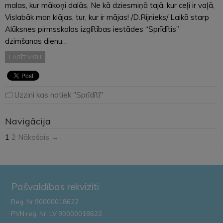
malas, kur mākoņi dalās, Ne kā dziesmiņā tajā, kur ceļi ir vaļā,
Vislabāk man klājas, tur, kur ir mājas! /D.Rijnieks/ Laikā starp
Alūksnes pirmsskolas izglītības iestādes “Sprīdītis”
dzimšanas dienu…
LASĪT VISU
Uzzini kas notiek "Sprīdītī"
Navigācija
1
2
Nākošais →
Pašvaldības rekvizīti
Reģ. Nr.90000018622
PVN reģ. Nr. LV 90000018622