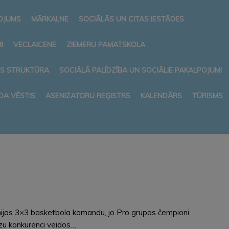
NOJUMS
MĀRKALNE
SOCIĀLĀS UN CITAS IESTĀDES
I
VECLAICENE
ZIEMERU PAMATSKOLA
AS STRUKTŪRA
SOCIĀLĀ PALĪDZĪBA UN SOCIĀLIE PAKALPOJUMI
DA VĒSTIS
ASENIZATORU REĢISTRS
KALENDĀRS
TŪRISMS
nijas 3×3 basketbola komandu, jo Pro grupas čempioni
zu konkurenci veidos…