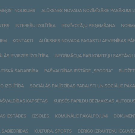
MEĶIS” NOLIKUMS
ALŪKSNES NOVADA NOZĪMĪGĀKIE PASĀKUMI 2
NTRS
INTEREŠU IZGLĪTĪBA
IEDZĪVOTĀJU PIEŅEMŠANA
NORMA
IEM
KONTAKTI
ALŪKSNES NOVADA PAGASTU APVIENĪBAS PĀ
LĀS IEVIRZES IZGLĪTĪBA
INFORMĀCIJA PAR KOMITEJU SASTĀVU
TISKĀ SADARBĪBA
PAŠVALDĪBAS IESTĀDE „SPODRA”
BUDŽET
O IZGLĪTĪBA
SOCIĀLĀS PALĪDZĪBAS PABALSTI UN SOCIĀLIE PAK
AŠVALDĪBAS KAPSĒTAS
KURSĒS PAPILDU BEZMAKSAS AUTOBUSI
AS IESTĀDES
IZSOLES
KOMUNĀLIE PAKALPOJUMI
DOKUMENT
L SABIEDRĪBAS
KULTŪRA, SPORTS
DERĪGO IZRAKTEŅU IEGUVE