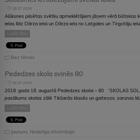
26.07.2018
Alūksnes pilsētas svētku apmeklētājiem jāņem vērā būtiskas lie
ielas līdz Dārza ielai un Dārza iela no Latgales un Tirgotāju iel
LASĪT VISU
Bez tēmas
Pededzes skola svinēs 80
26.07.2018
2018. gada 18. augustā Pededzes skolai – 80 “SKOLAS SOLA STĀ
pasākums skolas zālē Tikšanās klasēs un gaiteņos, sarunas klu
LASĪT VISU
Jaunumi
,
Noderīga informācija