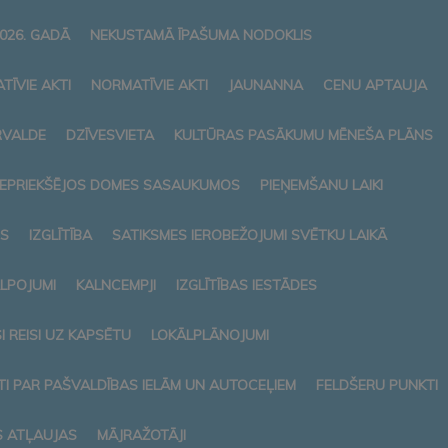
026. GADĀ
NEKUSTAMĀ ĪPAŠUMA NODOKLIS
TĪVIE AKTI
NORMATĪVIE AKTI
JAUNANNA
CENU APTAUJA
RVALDE
DZĪVESVIETA
KULTŪRAS PASĀKUMU MĒNEŠA PLĀNS
 IEPRIEKŠĒJOS DOMES SASAUKUMOS
PIEŅEMŠANU LAIKI
S
IZGLĪTĪBA
SATIKSMES IEROBEŽOJUMI SVĒTKU LAIKĀ
ALPOJUMI
KALNCEMPJI
IZGLĪTĪBAS IESTĀDES
 REISI UZ KAPSĒTU
LOKĀLPLĀNOJUMI
I PAR PAŠVALDĪBAS IELĀM UN AUTOCEĻIEM
FELDŠERU PUNKTI
S ATĻAUJAS
MĀJRAŽOTĀJI