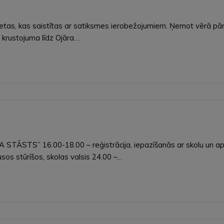
tas, kas saistītas ar satiksmes ierobežojumiem. Ņemot vērā pārbū
u krustojuma līdz Ojāra…
STS” 16.00-18.00 – reģistrācija, iepazīšanās ar skolu un apkār
sos stūrīšos, skolas valsis 24.00 –…