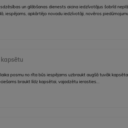
ēsības un glābšanas dienests aicina iedzīvotājus šobrīd neplānot 
ā, iespējams, apkārtējo novadu iedzīvotāji, novēros piedūmoju
 kapsētu
laika posmu no rīta būs iespējams uzbraukt augšā tuvāk kapsētai
ieciešams braukt līdz kapsētai, vajadzētu ierasties…