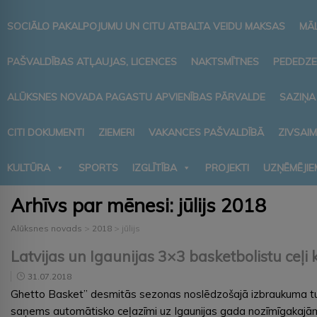
SOCIĀLO PAKALPOJUMU UN CITU ATBALTA VEIDU MAKSAS
MĀ
PAŠVALDĪBAS ATĻAUJAS, LICENCES
NAKTSMĪTNES
PEDEDZE
ALŪKSNES NOVADA PAGASTU APVIENĪBAS PĀRVALDE
SAZIŅA
CITI DOKUMENTI
ZIEMERI
VAKANCES PAŠVALDĪBĀ
ZIVSAI
KULTŪRA
SPORTS
IZGLĪTĪBA
PROJEKTI
UZŅĒMĒJIE
Arhīvs par mēnesi:
jūlijs 2018
Alūksnes novads
>
2018
>
jūlijs
Latvijas un Igaunijas 3×3 basketbolistu ceļi
31.07.2018
Ghetto Basket” desmitās sezonas noslēdzošajā izbraukuma turn
saņems automātisko ceļazīmi uz Igaunijas gada nozīmīgakajām 