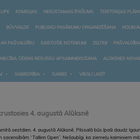
LUPE
KOMISIJAS
NEKUSTAMAIS ĪPAŠUMS
TERITORIJAS PLĀ
BŪVVALDE
PUBLISKU PASĀKUMU ORGANIZĒŠANA
NOLIKUM
 AR PAŠVALDĪBU
SAISTOŠIE NOTEIKUMI
ZELTIŅI
PAŠVALDĪB
MNIECĪBA, ŪDENS RESURSU APSAIMNIEKOŠANA
ALŪKSNES NOVA
M
SABIEDRĪBA
DARBS
VIEGLI LASĪT
 krustosies 4. augustā Alūksnē
īrā sestdien, 4. augustā Alūksnē, Pilssalā būs īpaši daudz Igau
sacensībām “Tallinn Open”. Nešaubīgi, ka ziemeļu kaimiņiem mil