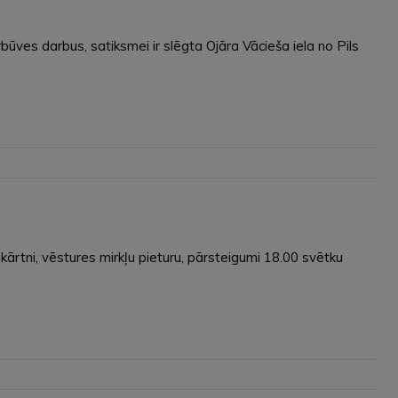
ves darbus, satiksmei ir slēgta Ojāra Vācieša iela no Pils
tni, vēstures mirkļu pieturu, pārsteigumi 18.00 svētku