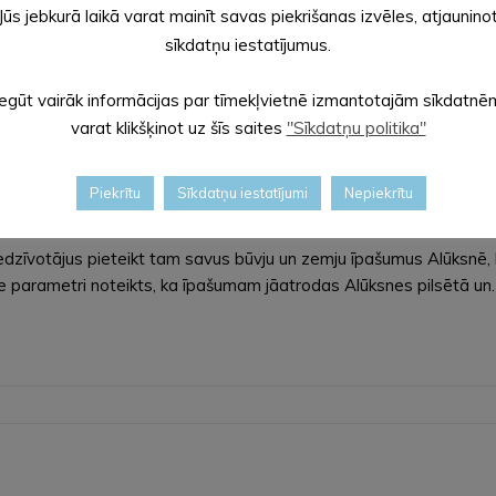
Jūs jebkurā laikā varat mainīt savas piekrišanas izvēles, atjaunino
malēnieši pasākuma apmeklētājiem ļaus pārliecināties,…
sīkdatņu iestatījumus.
Iegūt vairāk informācijas par tīmekļvietnē izmantotajām sīkdatnē
varat klikšķinot uz šīs saites
"Sīkdatņu politika"
Piekrītu
Sīkdatņu iestatījumi
Nepiekrītu
akalpojumu centra izveidei
 iedzīvotājus pieteikt tam savus būvju un zemju īpašumus Alūksnē,
ie parametri noteikts, ka īpašumam jāatrodas Alūksnes pilsētā un