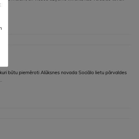
t
m
 kuri būtu piemēroti Alūksnes novada Sociālo lietu pārvaldes
…