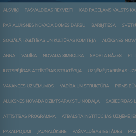
ALSVIĶI
PAŠVALDĪBAS REKVIZĪTI
KAD PACEĻAMS VALSTS K
PAR ALŪKSNES NOVADA DOMES DARBU
BĀRIŅTIESA
SVĒTK
SOCIĀLĀ, IZGLĪTĪBAS UN KULTŪRAS KOMITEJA
ALŪKSNES NOVA
ANNA
VADĪBA
NOVADA SIMBOLIKA
SPORTA BĀZES
PII 
ILGTSPĒJĪGAS ATTĪSTĪBAS STRATĒĢIJA
UZŅĒMĒJDARBĪBAS UZ
VAKANCES UZŅĒMUMOS
VADĪBA UN STRUKTŪRA
PIRMS BŪ
ALŪKSNES NOVADA DZIMTSARAKSTU NODAĻA
SABIEDRĪBAS 
ATTĪSTĪBAS PROGRAMMA
ATBALSTA INSTITŪCIJAS UZŅĒMĒJIE
PAKALPOJUMI
JAUNALŪKSNE
PAŠVALDĪBAS IESTĀDES
PAG