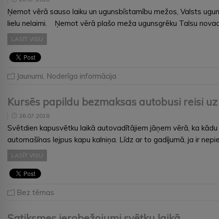
Ņemot vērā sauso laiku un ugunsbīstamību mežos, Valsts ugunsdz
lielu nelaimi. Ņemot vērā plašo meža ugunsgrēku Talsu novad
LASĪT VISU
Jaunumi
,
Noderīga informācija
Kursēs papildu bezmaksas autobusi reisi uz
26.07.2018
Svētdien kapusvētku laikā autovadītājiem jāņem vērā, ka kādu 
automašīnas lejpus kapu kalniņa. Līdz ar to gadījumā, ja ir nep
LASĪT VISU
Bez tēmas
Satiksmes ierobežojumi svētku laikā