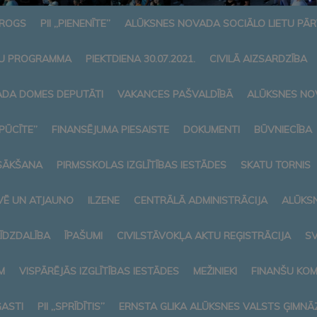
AROGS
PII „PIENENĪTE”
ALŪKSNES NOVADA SOCIĀLO LIETU PĀ
U PROGRAMMA
PIEKTDIENA 30.07.2021.
CIVILĀ AIZSARDZĪBA
DA DOMES DEPUTĀTI
VAKANCES PAŠVALDĪBĀ
ALŪKSNES NO
„PŪCĪTE”
FINANSĒJUMA PIESAISTE
DOKUMENTI
BŪVNIECĪBA
SĀKŠANA
PIRMSSKOLAS IZGLĪTĪBAS IESTĀDES
SKATU TORNIS
VĒ UN ATJAUNO
ILZENE
CENTRĀLĀ ADMINISTRĀCIJA
ALŪKS
LĪDZDALĪBA
ĪPAŠUMI
CIVILSTĀVOKĻA AKTU REĢISTRĀCIJA
SV
M
VISPĀRĒJĀS IZGLĪTĪBAS IESTĀDES
MEŽINIEKI
FINANŠU KOM
ASTI
PII „SPRĪDĪTIS”
ERNSTA GLIKA ALŪKSNES VALSTS ĢIMNĀZ