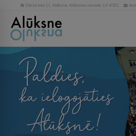
Dārza iela 11, Alūksne, Alūksnes novads, LV-4301
dom