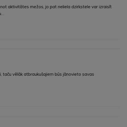
aktivitātes mežos, jo pat neliela dzirkstele var izraisīt
mu…
, taču vēlāk atbraukušajiem būs jānovieto savas