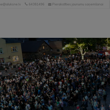
e@aluksne.lv
64381496
Pierakstīties jaunumu saņemšanai