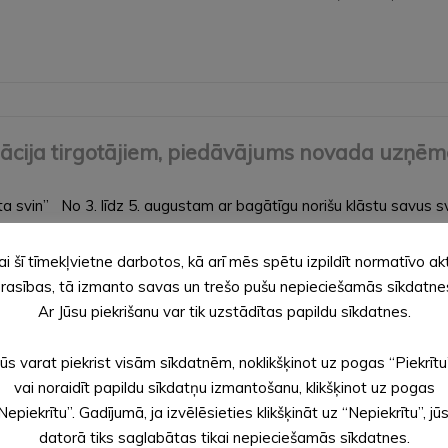
mācija tirgotājiem, piedāvājums novada uzņēm
ēta svin” No 3. līdz 5. augustam ar bagātīgu norišu klāstu savus 
stris”, Dons, šova “X…
ai šī tīmekļvietne darbotos, kā arī mēs spētu izpildīt normatīvo ak
rasības, tā izmanto savas un trešo pušu nepieciešamās sīkdatne
Ar Jūsu piekrišanu var tik uzstādītas papildu sīkdatnes.
Jūs varat piekrist visām sīkdatnēm, noklikšķinot uz pogas “Piekrītu
ispasaules malēniešu svētki
vai noraidīt papildu sīkdatņu izmantošanu, klikšķinot uz pogas
Nepiekrītu”. Gadījumā, ja izvēlēsieties klikšķināt uz “Nepiekrītu”, jū
datorā tiks saglabātas tikai nepieciešamās sīkdatnes.
ispasaules malēniešu svētki, kas aicinās pulcēties novadniekus n