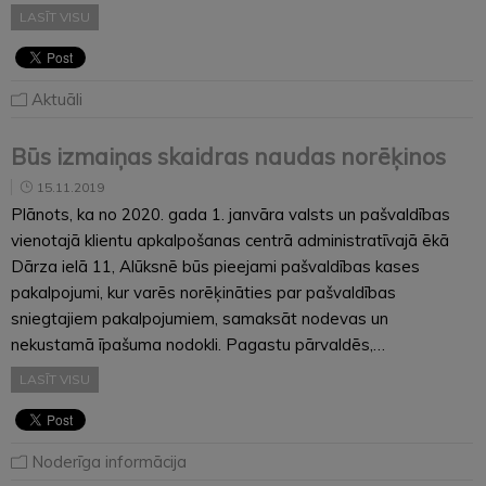
LASĪT VISU
Aktuāli
Būs izmaiņas skaidras naudas norēķinos
15.11.2019
Plānots, ka no 2020. gada 1. janvāra valsts un pašvaldības
vienotajā klientu apkalpošanas centrā administratīvajā ēkā
Dārza ielā 11, Alūksnē būs pieejami pašvaldības kases
pakalpojumi, kur varēs norēķināties par pašvaldības
sniegtajiem pakalpojumiem, samaksāt nodevas un
nekustamā īpašuma nodokli. Pagastu pārvaldēs,…
LASĪT VISU
Noderīga informācija