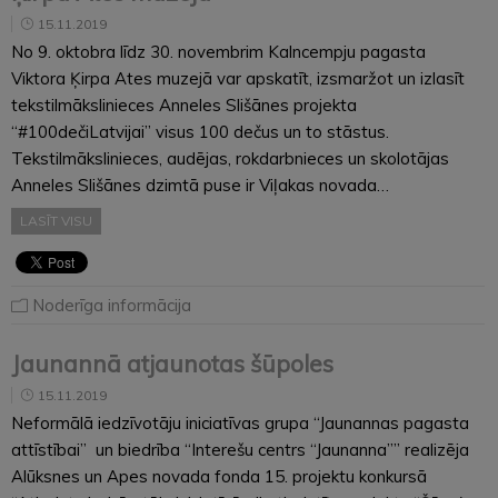
15.11.2019
No 9. oktobra līdz 30. novembrim Kalncempju pagasta
Viktora Ķirpa Ates muzejā var apskatīt, izsmaržot un izlasīt
tekstilmākslinieces Anneles Slišānes projekta
“#100dečiLatvijai” visus 100 dečus un to stāstus.
Tekstilmākslinieces, audējas, rokdarbnieces un skolotājas
Anneles Slišānes dzimtā puse ir Viļakas novada…
LASĪT VISU
Noderīga informācija
Jaunannā atjaunotas šūpoles
15.11.2019
Neformālā iedzīvotāju iniciatīvas grupa “Jaunannas pagasta
attīstībai” un biedrība “Interešu centrs “Jaunanna”” realizēja
Alūksnes un Apes novada fonda 15. projektu konkursā