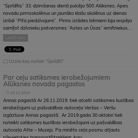
“Sprīdītis” 33. dzimšanas dienā pulcēja 500 Alūksnes, Apes
novadu pirmsskolēnus un jaunāko klašu skolēnus uz dienas
izrādi “Pifa piedzīvojumi”. Pirms izrādes bērniem bija iespēja
samīļot dzīvnieku patversmes “Astes un Ūsas” iemītniekus,…
LASĪT VISU
Uzzini kas notiek "Sprīdītī"
Par ceļu satiksmes ierobežojumiem
Alūksnes novada pagastos
15.11.2019
Annas pagastā Ar 26.11.2019. tiek atcelti satiksmes kustības
ierobežojumi uz pašvaldības autoceļa Veršas – Veršu
izgāztuve Annas pagastā. Ar 2019.gada 30.oktobri tiek
noteikti satiksmes kustības ierobežojumi uz pašvaldības
autoceļa Atte – Muzejs. Pa minēto ceļa posmu atļauts
pārvietoties transportlīdzekļiem, kuru…