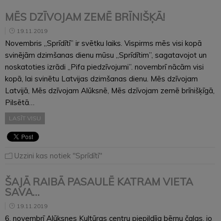
MĒS DZĪVOJAM ZEMĒ BRĪNIŠĶĀ!
19.11.2019
Novembris „Sprīdītī” ir svētku laiks. Vispirms mēs visi kopā
svinējām dzimšanas dienu mūsu „Sprīdītim”, sagatavojot un
noskatoties izrādi „Pifa piedzīvojumi”. novembrī nācām visi
kopā, lai svinētu Latvijas dzimšanas dienu. Mēs dzīvojam
Latvijā, Mēs dzīvojam Alūksnē, Mēs dzīvojam zemē brīnišķīgā,
Pilsētā…
LASĪT VISU
Uzzini kas notiek "Sprīdītī"
ŠAJĀ RAIBĀ PASAULĒ KATRAM VIETA
SAVA…
19.11.2019
6. novembrī Alūksnes Kultūras centru piepildīja bērnu čalas, jo