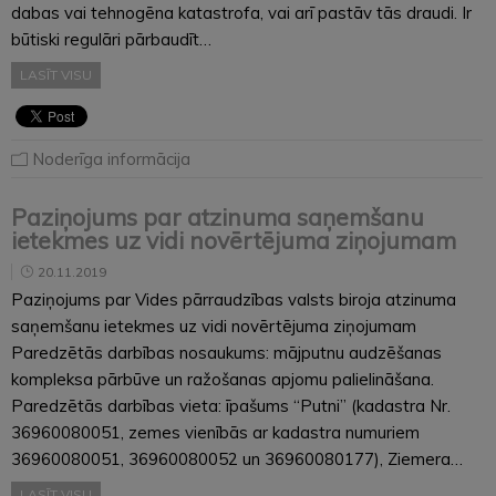
dabas vai tehnogēna katastrofa, vai arī pastāv tās draudi. Ir
būtiski regulāri pārbaudīt…
LASĪT VISU
Noderīga informācija
Paziņojums par atzinuma saņemšanu
ietekmes uz vidi novērtējuma ziņojumam
20.11.2019
Paziņojums par Vides pārraudzības valsts biroja atzinuma
saņemšanu ietekmes uz vidi novērtējuma ziņojumam
Paredzētās darbības nosaukums: mājputnu audzēšanas
kompleksa pārbūve un ražošanas apjomu palielināšana.
Paredzētās darbības vieta: īpašums “Putni” (kadastra Nr.
36960080051, zemes vienībās ar kadastra numuriem
36960080051, 36960080052 un 36960080177), Ziemera…
LASĪT VISU