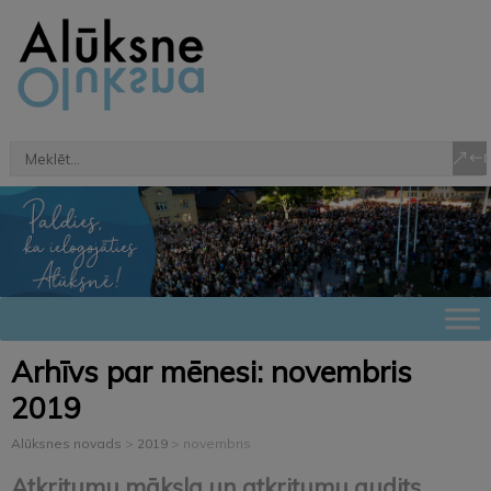
Arhīvs par mēnesi:
novembris
2019
Alūksnes novads
>
2019
>
novembris
Atkritumu māksla un atkritumu audits