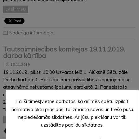
LASĪT VISU
Noderīga informācija
Tautsaimniecības komitejas 19.11.2019.
darba kārtība
15.11.2019
19.11.2019., plkst. 10:00 Uzvaras ielā 1, Alūksnē Sēžu zāle
Darba kārtībā: 1. Par izmaiņām pašvaldības iznomājamo un
atsavināmo nekustamo īpašumu sarakstā. 2. Par saistošo
noteikumu Nr.__/2019 “Grozījumi Alūksnes novada domes
Lai šī tīmekļvietne darbotos, kā arī mēs spētu izpildīt
2014. gada 27. maija saistošajos noteikumos Nr. 12/2014
normatīvo aktu prasības, tā izmanto savas un trešo pušu
“Par Alūksnes…
nepieciešamās sīkdatnes. Ar Jūsu piekrišanu var tik
LASĪT VISU
uzstādītas papildu sīkdatnes.