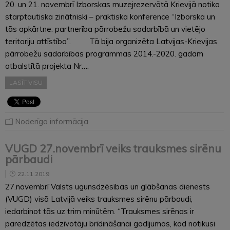
20. un 21. novembrī Izborskas muzejrezervātā Krievijā notika
starptautiska zinātniski – praktiska konference “Izborska un
tās apkārtne: partnerība pārrobežu sadarbībā un vietējo
teritoriju attīstība”. Tā bija organizēta Latvijas-Krievijas
pārrobežu sadarbības programmas 2014.-2020. gadam
atbalstītā projekta Nr….
LASĪT VISU
Noderīga informācija
VUGD 27.novembrī veiks trauksmes sirēnu
pārbaudi
22.11.2019
27.novembrī Valsts ugunsdzēsības un glābšanas dienests
(VUGD) visā Latvijā veiks trauksmes sirēnu pārbaudi,
iedarbinot tās uz trim minūtēm. “Trauksmes sirēnas ir
paredzētas iedzīvotāju brīdināšanai gadījumos, kad notikusi