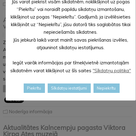
Jūs varat piekrist visām sīkdatnēm, noklikšķinot uz pogas
Noderīga informācija
“Piekrītu” vai noraidīt papildu sīkdatņu izmantošanu,
klikšķinot uz pogas “Nepiekrītu”. Gadījumā, ja izvēlēsieties
Alūksnes muzejs aicina uz Adventes
klikšķināt uz “Nepiekrītu”, jūsu datorā tiks saglabātas tikai
vainagu darināšanas meistarklasi
nepieciešamās sīkdatnes.
15.11.2019
Jūs jebkurā laikā varat mainīt savas piekrišanas izvēles,
Ziemassvētku gaidīšanas laikā, 29. novembrī, plkst. 17:00
atjauninot sīkdatņu iestatījumus.
Alūksnes muzejs piedāvā Adventes vainagu darināšanas
meistarklasi, kas ir tradīcija jau gandrīz desmit gadu garumā
Iegūt vairāk informācijas par tīmekļvietnē izmantotajām
un pulcē aizvien lielāku dalībnieku skaitu. Šogad meistarklasi
sīkdatnēm varat klikšķinot uz šīs saites
"Sīkdatņu politika"
vadīs vides dizainere, floriste, skaistas mājvietas “Kalmes”
saimniece, lejasciemiete Inga…
Piekrītu
Sīkdatņu iestatījumi
Nepiekrītu
LASĪT VISU
Noderīga informācija
Aktualitātes Kalncempju pagasta Viktora
Ķirpa Ates muzejā