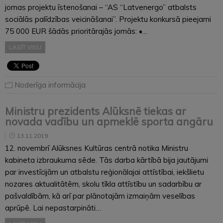
jomas projektu īstenošanai – “AS “Latvenergo” atbalsts
sociālās palīdzības veicināšanai”. Projektu konkursā pieejami
75 000 EUR šādās prioritārajās jomās: •…
LASĪT VISU
Noderīga informācija
Ministru prezidents Alūksnē tiekas ar
novada vadību un apmeklē sporta angāru
13.11.2019
12. novembrī Alūksnes Kultūras centrā notika Ministru
kabineta izbraukuma sēde. Tās darba kārtībā bija jautājumi
par investīcijām un atbalstu reģionālajai attīstībai, iekšlietu
nozares aktualitātēm, skolu tīkla attīstību un sadarbību ar
pašvaldībām, kā arī par plānotajām izmaiņām veselības
aprūpē. Lai nepastarpināti…