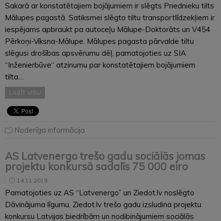
Sakarā ar konstatētajiem bojājumiem ir slēgts Priednieku tilts
Mālupes pagastā. Satiksmei slēgto tiltu transportlīdzekļiem ir
iespējams apbraukt pa autoceļu Mālupe-Doktorāts un V454
Pērkoņi-Vīksna-Mālupe. Mālupes pagasta pārvalde tiltu
slēgusi drošības apsvērumu dēļ, pamatojoties uz SIA
“Inženierbūve“ atzinumu par konstatētajiem bojājumiem
tilta…
LASĪT VISU
Noderīga informācija
AS Latvenergo trešo gadu sociālās jomas
projektu konkursā sadalīs 75 000 eiro
14.11.2019
Pamatojoties uz AS “Latvenergo” un Ziedot.lv noslēgto
Dāvinājuma līgumu, Ziedot.lv trešo gadu izsludina projektu
konkursu Latvijas biedrībām un nodibinājumiem sociālās