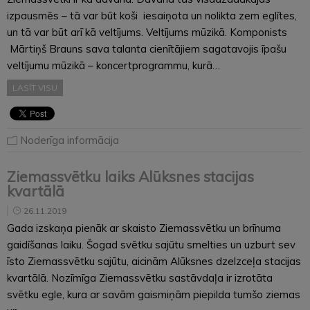
izpausmēs – tā var būt koši iesaiņota un nolikta zem eglītes,
un tā var būt arī kā veltījums. Veltījums mūzikā. Komponists
Mārtiņš Brauns sava talanta cienītājiem sagatavojis īpašu
veltījumu mūzikā – koncertprogrammu, kurā…
LASĪT VISU
Noderīga informācija
Ziemassvētku laiks Alūksnes stacijas
kvartālā
26.11.2019
Gada izskaņa pienāk ar skaisto Ziemassvētku un brīnuma
gaidīšanas laiku. Šogad svētku sajūtu smelties un uzburt sev
īsto Ziemassvētku sajūtu, aicinām Alūksnes dzelzceļa stacijas
kvartālā. Nozīmīga Ziemassvētku sastāvdaļa ir izrotāta
svētku egle, kura ar savām gaismiņām piepilda tumšo ziemas