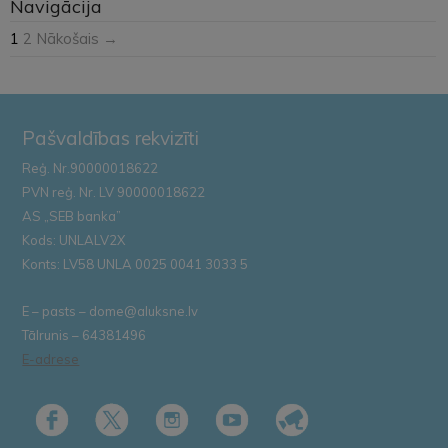
Navigācija
1
2
Nākošais →
Pašvaldības rekvizīti
Reģ. Nr.90000018622
PVN reģ. Nr. LV 90000018622
AS „SEB banka”
Kods: UNLALV2X
Konts: LV58 UNLA 0025 0041 3033 5
E – pasts – dome@aluksne.lv
Tālrunis – 64381496
E-adrese