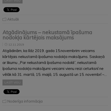
LASĪT VISU
Aktuāli
Atgādinājums – nekustamā īpašuma
nodokļa kārtējais maksājums
12.11.2019
Atgādinām, ka līdz 2019. gada 15.novembrim veicams
kārtējais nekustamā īpašuma nodokļa maksājums. Saskaņā
ar likumu „Par nekustamā īpašuma nodokli”, nekustamā
īpašuma nodokļa maksājumi veicami vienu reizi ceturksnī ne
vēlāk kā 31. martā, 15. maijā, 15. augustā un 15. novembrī –…
LASĪT VISU
Noderīga informācija