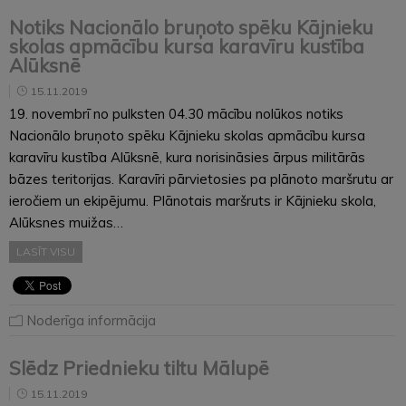
Notiks Nacionālo bruņoto spēku Kājnieku
skolas apmācību kursa karavīru kustība
Alūksnē
15.11.2019
19. novembrī no pulksten 04.30 mācību nolūkos notiks
Nacionālo bruņoto spēku Kājnieku skolas apmācību kursa
karavīru kustība Alūksnē, kura norisināsies ārpus militārās
bāzes teritorijas. Karavīri pārvietosies pa plānoto maršrutu ar
ieročiem un ekipējumu. Plānotais maršruts ir Kājnieku skola,
Alūksnes muižas…
LASĪT VISU
Noderīga informācija
Slēdz Priednieku tiltu Mālupē
15.11.2019