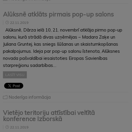
Alūksnē atklāts pirmais pop-up salons
22.11.2019
Alūksnē, Dārza ielā 10, 21. novembrī atklāja pirmo pop-up
salonu, kurā strādā divas uzņēmējas – Madara Zaķe un
Juliana Gruntej, kas sniegs šūšanas un skaistumkopšanas
pakalpojumus. Ideja par pop-up salonu īstenota, Alūksnes
novada pašvaldībai iesaistoties Eiropas Savienības
starpreģionu sadarbības…
LASĪT VISU
Noderīga informācija
Vietējo teritoriju attīstībai veltītā
konference Izborskā
22.11.2019