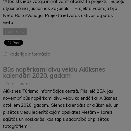
“Atbalsts iedzīvotāju iniciatīvām” atbalstīto projektu “Šūpoļu
atjaunošana Jaunannas Zaķusalā”. Projekta vadītāja bija
Iveta Baltā-Vanaga. Projekta ietvaros aktīvās atpūtas
vietā…
LASĪT VISU
Noderīga informācija
Būs nopērkami divu veidu Alūksnes
kalendāri 2020. gadam
15.11.2019
Alūksnes Tūrisma informācijas centrā, Pils ielā 25A, jau
novembrī būs nopērkami divu veidu kalendāri ar Alūksnes
attēliem 2020. gadam. Sienas kalendārs ar alūksniešu un
pilsētas viesu iecienītākajām apskates vietām – šoreiz
sajūtās un noskaņās, kas tapis sadarbībā ar pilsētas
fotogrāfiem…