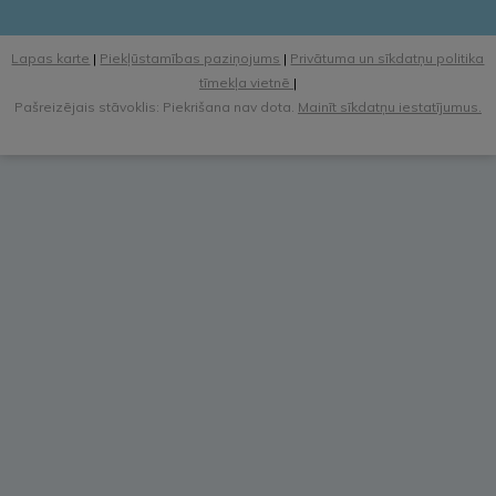
Lapas karte
|
Piekļūstamības paziņojums
|
Privātuma un sīkdatņu politika
tīmekļa vietnē
|
Pašreizējais stāvoklis: Piekrišana nav dota.
Mainīt sīkdatņu iestatījumus.