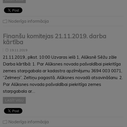
Noderīga informācija
Finanšu komitejas 21.11.2019. darba
kārtība
19.11.2019
21.11.2019., plkst. 10:00 Uzvaras ielā 1, Alūksnē Sēžu zāle
Darba kārtībā: 1. Par Alūksnes novada pašvaldībai piekritīga
zemes starpgabala ar kadastra apzīmējumu 3694 003 0071,
“Zelmeņi”, Zeltiņu pagastā, Alūksnes novadā atsavināšanu. 2.
Par Alūksnes novada pašvaldībai piekritīga zemes
starpgabala ar…
LASĪT VISU
Noderīga informācija