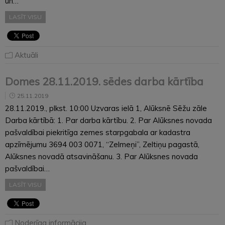
un…
LASĪT VISU
Aktuāli
Domes 28.11.2019. sēdes darba kārtība
25.11.2019
28.11.2019., plkst. 10:00 Uzvaras ielā 1, Alūksnē Sēžu zāle
Darba kārtībā: 1. Par darba kārtību. 2. Par Alūksnes novada
pašvaldībai piekritīga zemes starpgabala ar kadastra
apzīmējumu 3694 003 0071, “Zelmeņi”, Zeltiņu pagastā,
Alūksnes novadā atsavināšanu. 3. Par Alūksnes novada
pašvaldībai…
LASĪT VISU
Noderīga informācija