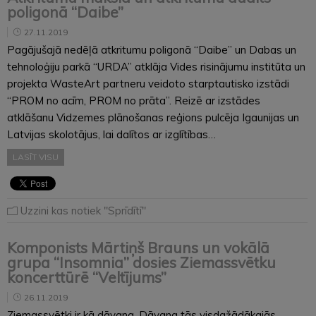
poligonā “Daibe”
27.11.2019
Pagājušajā nedēļā atkritumu poligonā “Daibe” un Dabas un
tehnoloģiju parkā “URDA” atklāja Vides risinājumu institūta un
projekta WasteArt partneru veidoto starptautisko izstādi
“PROM no acīm, PROM no prāta”. Reizē ar izstādes
atklāšanu Vidzemes plānošanas reģions pulcēja Igaunijas un
Latvijas skolotājus, lai dalītos ar izglītības…
LASĪT VISU
Uzzini kas notiek "Sprīdītī"
Komponists Mārtiņš Brauns un vokālā
grupa “Insomnia” dosies Ziemassvētku
koncerttūrē “Veltījums”
26.11.2019
Ziemassvētki ir kā dāvana. Dāvana tās visdažādākajās