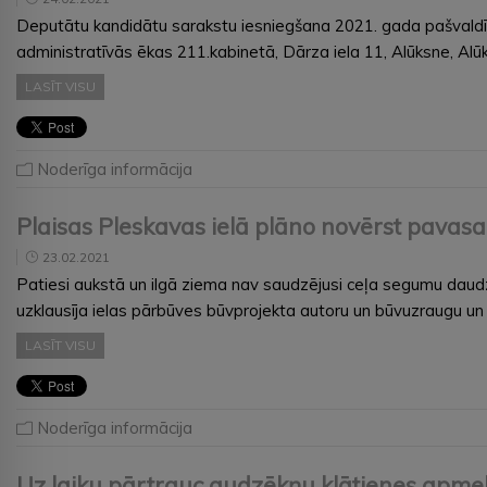
Deputātu kandidātu sarakstu iesniegšana 2021. gada pašvaldī
administratīvās ēkas 211.kabinetā, Dārza iela 11, Alūksne, Al
LASĪT VISU
Noderīga informācija
Plaisas Pleskavas ielā plāno novērst pavasa
23.02.2021
Patiesi aukstā un ilgā ziema nav saudzējusi ceļa segumu daudz
uzklausīja ielas pārbūves būvprojekta autoru un būvuzraugu un
LASĪT VISU
Noderīga informācija
Uz laiku pārtrauc audzēkņu klātienes apme