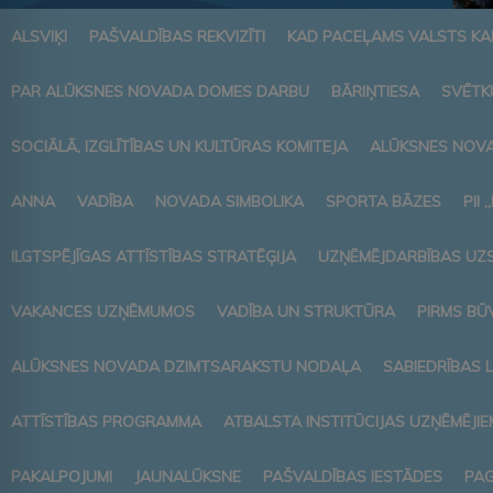
ALSVIĶI
PAŠVALDĪBAS REKVIZĪTI
KAD PACEĻAMS VALSTS K
PAR ALŪKSNES NOVADA DOMES DARBU
BĀRIŅTIESA
SVĒTK
SOCIĀLĀ, IZGLĪTĪBAS UN KULTŪRAS KOMITEJA
ALŪKSNES NOVA
ANNA
VADĪBA
NOVADA SIMBOLIKA
SPORTA BĀZES
PII 
ILGTSPĒJĪGAS ATTĪSTĪBAS STRATĒĢIJA
UZŅĒMĒJDARBĪBAS UZ
VAKANCES UZŅĒMUMOS
VADĪBA UN STRUKTŪRA
PIRMS BŪ
ALŪKSNES NOVADA DZIMTSARAKSTU NODAĻA
SABIEDRĪBAS 
ATTĪSTĪBAS PROGRAMMA
ATBALSTA INSTITŪCIJAS UZŅĒMĒJIE
PAKALPOJUMI
JAUNALŪKSNE
PAŠVALDĪBAS IESTĀDES
PAG