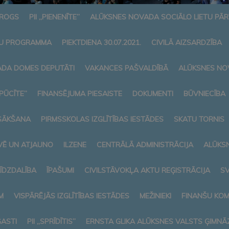
AROGS
PII „PIENENĪTE”
ALŪKSNES NOVADA SOCIĀLO LIETU PĀ
U PROGRAMMA
PIEKTDIENA 30.07.2021.
CIVILĀ AIZSARDZĪBA
DA DOMES DEPUTĀTI
VAKANCES PAŠVALDĪBĀ
ALŪKSNES NO
„PŪCĪTE”
FINANSĒJUMA PIESAISTE
DOKUMENTI
BŪVNIECĪBA
SĀKŠANA
PIRMSSKOLAS IZGLĪTĪBAS IESTĀDES
SKATU TORNIS
VĒ UN ATJAUNO
ILZENE
CENTRĀLĀ ADMINISTRĀCIJA
ALŪKS
LĪDZDALĪBA
ĪPAŠUMI
CIVILSTĀVOKĻA AKTU REĢISTRĀCIJA
SV
M
VISPĀRĒJĀS IZGLĪTĪBAS IESTĀDES
MEŽINIEKI
FINANŠU KOM
ASTI
PII „SPRĪDĪTIS”
ERNSTA GLIKA ALŪKSNES VALSTS ĢIMNĀZ