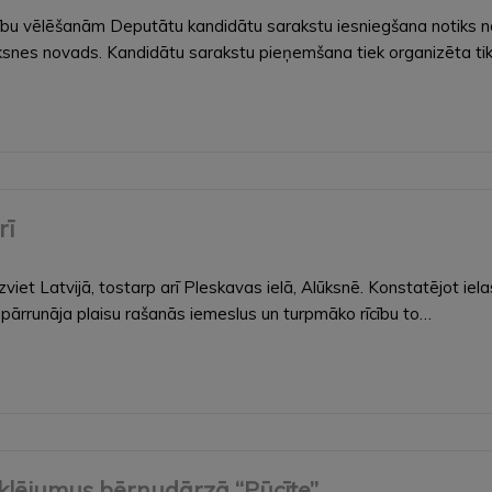
bu vēlēšanām Deputātu kandidātu sarakstu iesniegšana notiks no
ūksnes novads. Kandidātu sarakstu pieņemšana tiek organizēta tik
rī
viet Latvijā, tostarp arī Pleskavas ielā, Alūksnē. Konstatējot i
 pārrunāja plaisu rašanās iemeslus un turpmāko rīcību to…
klējumus bērnudārzā “Pūcīte”