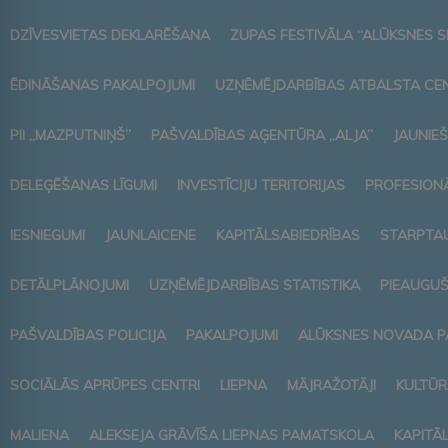
DZĪVESVIETAS DEKLARĒŠANA
ZUPAS FESTIVĀLA “ALŪKSNES S
ĒDINĀŠANAS PAKALPOJUMI
UZŅĒMĒJDARBĪBAS ATBALSTA CE
PII „MAZPUTNIŅŠ”
PAŠVALDĪBAS AĢENTŪRA „ALJA”
JAUNIEŠ
DELEĢĒŠANAS LĪGUMI
INVESTĪCIJU TERITORIJAS
PROFESIONĀ
IESNIEGUMI
JAUNLAICENE
KAPITĀLSABIEDRĪBAS
STARPTAU
DETĀLPLĀNOJUMI
UZŅĒMĒJDARBĪBAS STATISTIKA
PIEAUGUŠ
PAŠVALDĪBAS POLICIJA
PAKALPOJUMI
ALŪKSNES NOVADA P
SOCIĀLĀS APRŪPES CENTRI
LIEPNA
MĀJRAŽOTĀJI
KULTŪR
MALIENA
ALEKSEJA GRĀVĪŠA LIEPNAS PAMATSKOLA
KAPITĀ