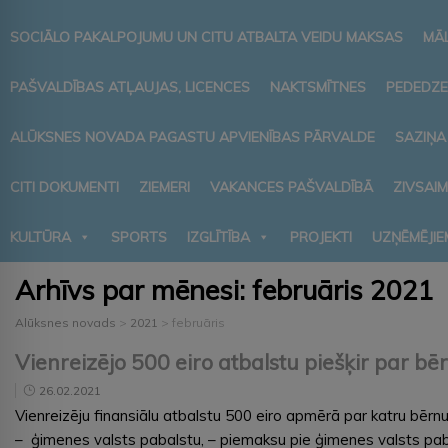
SOCIĀLO PAKALPOJUMU UN CITU ATBALTA VEIDU MAKSAS
MĀ
PAŠVALDĪBAS ATĻAUJAS, LICENCES
NAKTSMĪTNES
PEDEDZE
ALŪKSNES NOVADA PAGASTU APVIENĪBAS PĀRVALDE
SAZIŅA
CITI DOKUMENTI
ZIEMERI
VAKANCES PAŠVALDĪBĀ
ZIVSAI
KULTŪRA
SPORTS
IZGLĪTĪBA
PROJEKTI
UZŅĒMĒJIE
Arhīvs par mēnesi:
februāris 2021
Alūksnes novads
>
2021
>
februāris
Vienreizējo 500 eiro atbalstu piešķir par 
26.02.2021
Vienreizēju finansiālu atbalstu 500 eiro apmērā par katru bēr
– ģimenes valsts pabalstu, – piemaksu pie ģimenes valsts pab