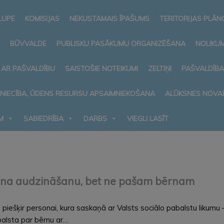
LUPE
KOMISIJAS
NEKUSTAMAIS ĪPAŠUMS
TERITORIJAS PLĀ
BŪVVALDE
PUBLISKU PASĀKUMU ORGANIZĒŠANA
NOLIKUM
 AR PAŠVALDĪBU
SAISTOŠIE NOTEIKUMI
ZELTIŅI
PAŠVALDĪB
MNIECĪBA, ŪDENS RESURSU APSAIMNIEKOŠANA
ALŪKSNES NOVA
M
SABIEDRĪBA
DARBS
VIEGLI LASĪT
bērna audzināšanu, bet ne pašam bērnam
nu piešķir personai, kura saskaņā ar Valsts sociālo pabalstu lik
alsta par bērnu ar…