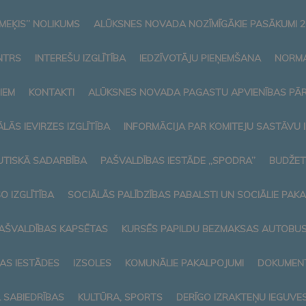
MEĶIS” NOLIKUMS
ALŪKSNES NOVADA NOZĪMĪGĀKIE PASĀKUMI 2
NTRS
INTEREŠU IZGLĪTĪBA
IEDZĪVOTĀJU PIEŅEMŠANA
NORMA
IEM
KONTAKTI
ALŪKSNES NOVADA PAGASTU APVIENĪBAS PĀ
LĀS IEVIRZES IZGLĪTĪBA
INFORMĀCIJA PAR KOMITEJU SASTĀVU
TISKĀ SADARBĪBA
PAŠVALDĪBAS IESTĀDE „SPODRA”
BUDŽET
O IZGLĪTĪBA
SOCIĀLĀS PALĪDZĪBAS PABALSTI UN SOCIĀLIE PAK
AŠVALDĪBAS KAPSĒTAS
KURSĒS PAPILDU BEZMAKSAS AUTOBUSI
AS IESTĀDES
IZSOLES
KOMUNĀLIE PAKALPOJUMI
DOKUMENT
L SABIEDRĪBAS
KULTŪRA, SPORTS
DERĪGO IZRAKTEŅU IEGUVE