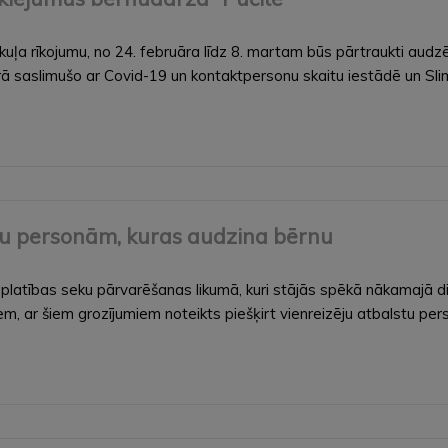
a rīkojumu, no 24. februāra līdz 8. martam būs pārtraukti audz
ā saslimušo ar Covid-19 un kontaktpersonu skaitu iestādē un Sli
stu personām, kuras audzina bērnu
latības seku pārvarēšanas likumā, kuri stājās spēkā nākamajā di
iem, ar šiem grozījumiem noteikts piešķirt vienreizēju atbalstu pe