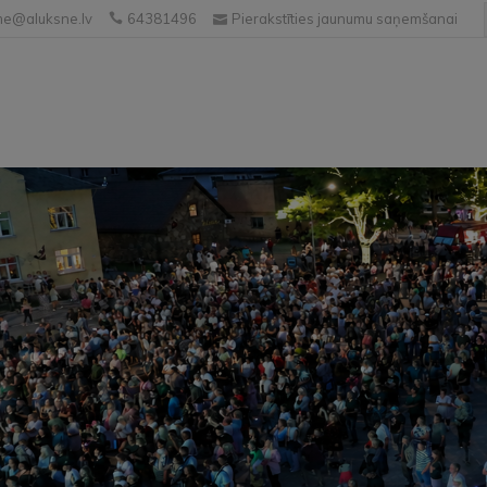
e@aluksne.lv
64381496
Pierakstīties jaunumu saņemšanai