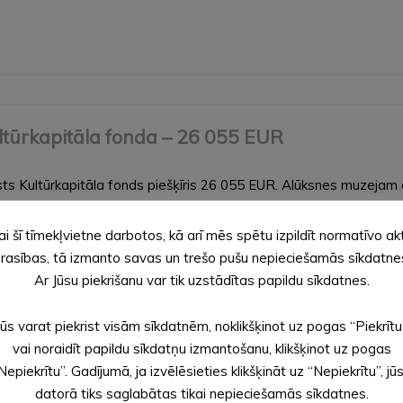
ultūrkapitāla fonda – 26 055 EUR
s Kultūrkapitāla fonds piešķīris 26 055 EUR. Alūksnes muzejam atb
s pils Fortepiano istabas austrumu sienas dekoratīvās apdares r
ai šī tīmekļvietne darbotos, kā arī mēs spētu izpildīt normatīvo ak
rasības, tā izmanto savas un trešo pušu nepieciešamās sīkdatne
Ar Jūsu piekrišanu var tik uzstādītas papildu sīkdatnes.
Jūs varat piekrist visām sīkdatnēm, noklikšķinot uz pogas “Piekrītu
klējumus bērnudārzā “Saulīte”
vai noraidīt papildu sīkdatņu izmantošanu, klikšķinot uz pogas
Nepiekrītu”. Gadījumā, ja izvēlēsieties klikšķināt uz “Nepiekrītu”, jū
datorā tiks saglabātas tikai nepieciešamās sīkdatnes.
 rīkojumu, no 1. līdz 14. martam būs pārtraukti audzēkņu klātie