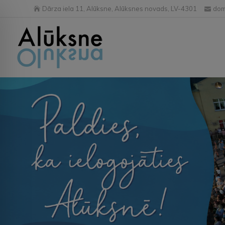
Dārza iela 11, Alūksne, Alūksnes novads, LV-4301
dom