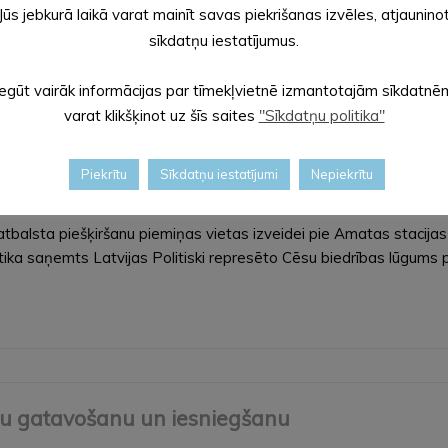
Jūs jebkurā laikā varat mainīt savas piekrišanas izvēles, atjaunino
id-19 un kontaktpersonu skaitu iestādē un Slimību profilakses 
sīkdatņu iestatījumus.
Iegūt vairāk informācijas par tīmekļvietnē izmantotajām sīkdatnē
varat klikšķinot uz šīs saites
"Sīkdatņu politika"
Piekrītu
Sīkdatņu iestatījumi
Nepiekrītu
 vietas izveidi pie Amatas stacijas uz Sibīriju
balsta piešķiršanu piemiņas vietas izveidei pie Amatas stacijas 
ika saņemts Latvijas Politiski represēto Cēsu biedrības lūgums 
tu gatavošanu un iesniegšanu