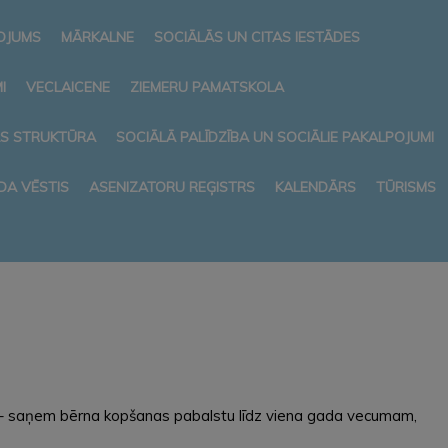
NOJUMS
MĀRKALNE
SOCIĀLĀS UN CITAS IESTĀDES
I
VECLAICENE
ZIEMERU PAMATSKOLA
AS STRUKTŪRA
SOCIĀLĀ PALĪDZĪBA UN SOCIĀLIE PAKALPOJUMI
DA VĒSTIS
ASENIZATORU REĢISTRS
KALENDĀRS
TŪRISMS
umu – saņem bērna kopšanas pabalstu līdz viena gada vecumam,