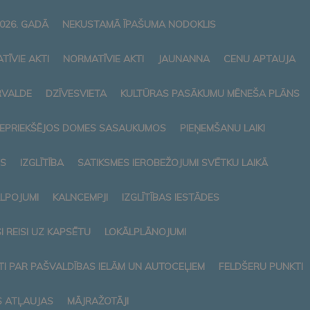
026. GADĀ
NEKUSTAMĀ ĪPAŠUMA NODOKLIS
TĪVIE AKTI
NORMATĪVIE AKTI
JAUNANNA
CENU APTAUJA
RVALDE
DZĪVESVIETA
KULTŪRAS PASĀKUMU MĒNEŠA PLĀNS
 IEPRIEKŠĒJOS DOMES SASAUKUMOS
PIEŅEMŠANU LAIKI
S
IZGLĪTĪBA
SATIKSMES IEROBEŽOJUMI SVĒTKU LAIKĀ
ALPOJUMI
KALNCEMPJI
IZGLĪTĪBAS IESTĀDES
 REISI UZ KAPSĒTU
LOKĀLPLĀNOJUMI
I PAR PAŠVALDĪBAS IELĀM UN AUTOCEĻIEM
FELDŠERU PUNKTI
S ATĻAUJAS
MĀJRAŽOTĀJI