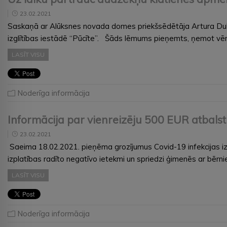
23.02.2021
Saskaņā ar Alūksnes novada domes priekšsēdētāja Artura Dukuļ
izglītības iestādē “Pūcīte”. Šāds lēmums pieņemts, ņemot vēr
LASĪT VISU
Noderīga informācija
Informācija par vienreizēju 500 EUR atbal
23.02.2021
Saeima 18.02.2021. pieņēma grozījumus Covid-19 infekcijas izp
izplatības radīto negatīvo ietekmi un spriedzi ģimenēs ar bērn
LASĪT VISU
Noderīga informācija