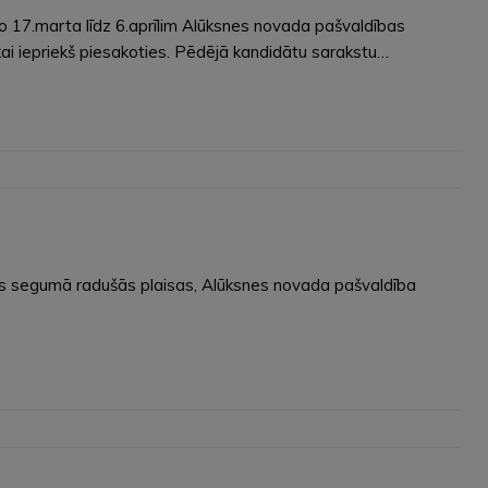
 17.marta līdz 6.aprīlim Alūksnes novada pašvaldības
ai iepriekš piesakoties. Pēdējā kandidātu sarakstu…
elas segumā radušās plaisas, Alūksnes novada pašvaldība