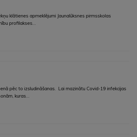
ēkņu klātienes apmeklējumi Jaunalūksnes pirmsskolas
mību profilakses…
enā pēc to izsludināšanas. Lai mazinātu Covid-19 infekcijas
rsonām, kuras…