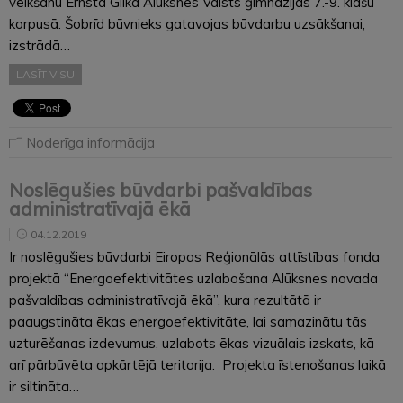
veikšanu Ernsta Glika Alūksnes Valsts ģimnāzijas 7.-9. klašu
korpusā. Šobrīd būvnieks gatavojas būvdarbu uzsākšanai,
izstrādā…
LASĪT VISU
Noderīga informācija
Noslēgušies būvdarbi pašvaldības
administratīvajā ēkā
04.12.2019
Ir noslēgušies būvdarbi Eiropas Reģionālās attīstības fonda
projektā “Energoefektivitātes uzlabošana Alūksnes novada
pašvaldības administratīvajā ēkā”, kura rezultātā ir
paaugstināta ēkas energoefektivitāte, lai samazinātu tās
uzturēšanas izdevumus, uzlabots ēkas vizuālais izskats, kā
arī pārbūvēta apkārtējā teritorija. Projekta īstenošanas laikā
ir siltināta…