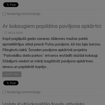
Noderīga informācija
Ar kokaugiem papildina paviljona apkārtni
04.12.2019
Kopš pagājušā gada vasaras Alūksnes muižas parkā
apmeklētājus atkal priecē Putnu paviljons, kā tas bijis baronu
Fītinghofu laikā. Šoruden paviljona apkārtnē projekta
“Pašvaldību darbi parkos” ietvaros iestādīti dažādi kokaugi.
Stādījumi veidoti ar mērķi bagātināt paviljona apkārtnes
ainavu un papildināt kopējo…
LASĪT VISU
Noderīga informācija
Valsts Kultūrkapitāla fonds atbalsta