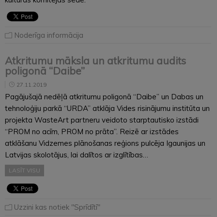
Noderīga informācija
Atkritumu māksla un atkritumu audits
poligonā “Daibe”
27.11.2019
Pagājušajā nedēļā atkritumu poligonā “Daibe” un Dabas un
tehnoloģiju parkā “URDA” atklāja Vides risinājumu institūta un
projekta WasteArt partneru veidoto starptautisko izstādi
“PROM no acīm, PROM no prāta”. Reizē ar izstādes
atklāšanu Vidzemes plānošanas reģions pulcēja Igaunijas un
Latvijas skolotājus, lai dalītos ar izglītības…
LASĪT VISU
Uzzini kas notiek "Sprīdītī"