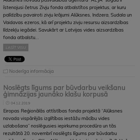
īstenojusi četrus Zivju fonda atbalstītos projektus, ar kuru
palīdzību pavairoti zivju krājumi Alūksnes, Indzera, Sudala un
Vaidavas ezeros, kā arī projektu zivju resursu aizsardzības
līdzekļu iegādei. Savukārt ar Latvijas vides aizsardzības
fonda atbalstu…
LASĪT VISU
Noderīga informācija
Noslēgts līgums par būvdarbu veikšanu
ģimnāzijas jaunāko klašu korpusā
04.12.2019
Eiropas Reģionālās attīstības fonda projektā “Alūksnes
novada vispārējās izglītības iestāžu mācību vides
uzlabošana” noslēgusies iepirkuma procedūra un tās
rezultātā 20. novembrī noslēgts līgums par būvdarbu