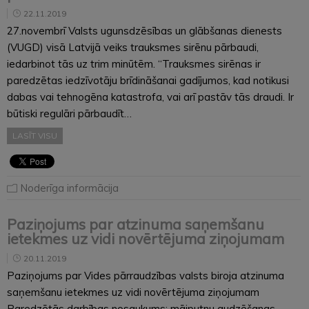
22.11.2019
27.novembrī Valsts ugunsdzēsības un glābšanas dienests
(VUGD) visā Latvijā veiks trauksmes sirēnu pārbaudi,
iedarbinot tās uz trim minūtēm. “Trauksmes sirēnas ir
paredzētas iedzīvotāju brīdināšanai gadījumos, kad notikusi
dabas vai tehnogēna katastrofa, vai arī pastāv tās draudi. Ir
būtiski regulāri pārbaudīt…
LASĪT VISU
Noderīga informācija
Paziņojums par atzinuma saņemšanu
ietekmes uz vidi novērtējuma ziņojumam
20.11.2019
Paziņojums par Vides pārraudzības valsts biroja atzinuma
saņemšanu ietekmes uz vidi novērtējuma ziņojumam
Paredzētās darbības nosaukums: mājputnu audzēšanas