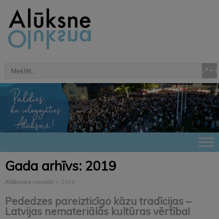
Gada arhīvs:
2019
Alūksnes novads
>
2019
Pededzes pareizticīgo kāzu tradīcijas –
Latvijas nemateriālās kultūras vērtība!