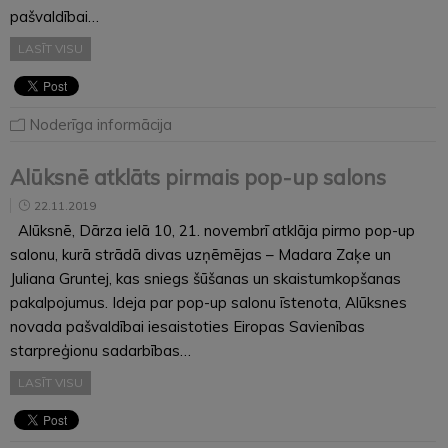
pašvaldībai…
LASĪT VISU
Noderīga informācija
Alūksnē atklāts pirmais pop-up salons
22.11.2019
Alūksnē, Dārza ielā 10, 21. novembrī atklāja pirmo pop-up
salonu, kurā strādā divas uzņēmējas – Madara Zaķe un
Juliana Gruntej, kas sniegs šūšanas un skaistumkopšanas
pakalpojumus. Ideja par pop-up salonu īstenota, Alūksnes
novada pašvaldībai iesaistoties Eiropas Savienības
starpreģionu sadarbības…
LASĪT VISU