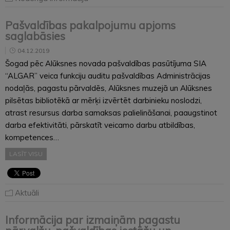
Pašvaldības pakalpojumu apjoms
saglabāsies
04.12.2019
Šogad pēc Alūksnes novada pašvaldības pasūtījuma SIA
“ALGAR” veica funkciju auditu pašvaldības Administrācijas
nodaļās, pagastu pārvaldēs, Alūksnes muzejā un Alūksnes
pilsētas bibliotēkā ar mērķi izvērtēt darbinieku noslodzi,
atrast resursus darba samaksas palielināšanai, paaugstinot
darba efektivitāti, pārskatīt veicamo darbu atbildības,
kompetences…
LASĪT VISU
Aktuāli
Informācija par izmaiņām pagastu