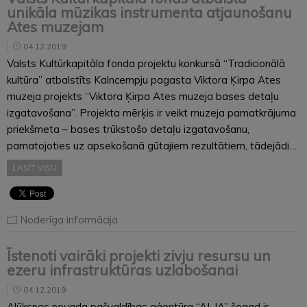
unikāla mūzikas instrumenta atjaunošanu
Ates muzejam
04.12.2019
Valsts Kultūrkapitāla fonda projektu konkursā “Tradicionālā
kultūra” atbalstīts Kalncempju pagasta Viktora Ķirpa Ates
muzeja projekts “Viktora Ķirpa Ates muzeja bases detaļu
izgatavošana”. Projekta mērķis ir veikt muzeja pamatkrājuma
priekšmeta – bases trūkstošo detaļu izgatavošanu,
pamatojoties uz apsekošanā gūtajiem rezultātiem, tādejādi…
LASĪT VISU
Noderīga informācija
Īstenoti vairāki projekti zivju resursu un
ezeru infrastruktūras uzlabošanai
04.12.2019
Alūksnes novada pašvaldības aģentūra “ALJA” šogad ir