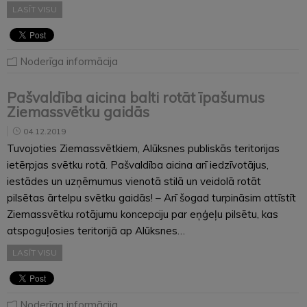
LASĪT VISU
Noderīga informācija
Pašvaldība aicina balti rotāt īpašumus
Ziemassvētku gaidās
04.12.2019
Tuvojoties Ziemassvētkiem, Alūksnes publiskās teritorijas
ietērpjas svētku rotā. Pašvaldība aicina arī iedzīvotājus,
iestādes un uzņēmumus vienotā stilā un veidolā rotāt
pilsētas ārtelpu svētku gaidās! – Arī šogad turpināsim attīstīt
Ziemassvētku rotājumu koncepciju par eņģeļu pilsētu, kas
atspoguļosies teritorijā ap Alūksnes…
LASĪT VISU
Noderīga informācija