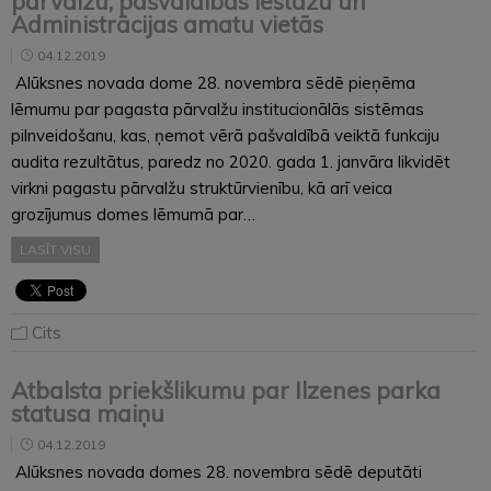
pārvalžu, pašvaldības iestāžu un
Administrācijas amatu vietās
04.12.2019
Alūksnes novada dome 28. novembra sēdē pieņēma
lēmumu par pagasta pārvalžu institucionālās sistēmas
pilnveidošanu, kas, ņemot vērā pašvaldībā veiktā funkciju
audita rezultātus, paredz no 2020. gada 1. janvāra likvidēt
virkni pagastu pārvalžu struktūrvienību, kā arī veica
grozījumus domes lēmumā par…
LASĪT VISU
Cits
Atbalsta priekšlikumu par Ilzenes parka
statusa maiņu
04.12.2019
Alūksnes novada domes 28. novembra sēdē deputāti