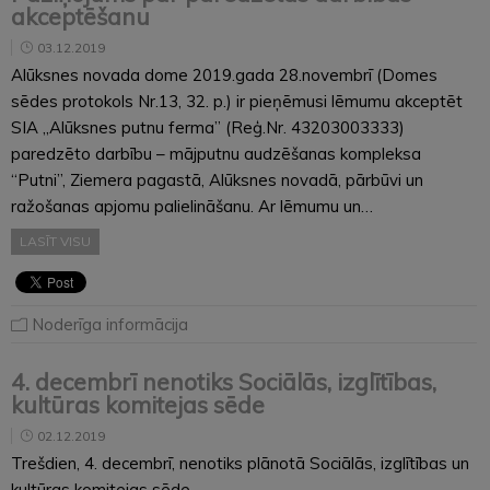
akceptēšanu
03.12.2019
Alūksnes novada dome 2019.gada 28.novembrī (Domes
sēdes protokols Nr.13, 32. p.) ir pieņēmusi lēmumu akceptēt
SIA „Alūksnes putnu ferma” (Reģ.Nr. 43203003333)
paredzēto darbību – mājputnu audzēšanas kompleksa
“Putni”, Ziemera pagastā, Alūksnes novadā, pārbūvi un
ražošanas apjomu palielināšanu. Ar lēmumu un…
LASĪT VISU
Noderīga informācija
4. decembrī nenotiks Sociālās, izglītības,
kultūras komitejas sēde
02.12.2019
Trešdien, 4. decembrī, nenotiks plānotā Sociālās, izglītības un
kultūras komitejas sēde.