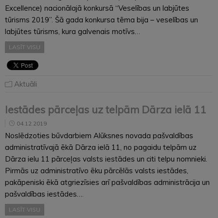
Excellence) nacionālajā konkursā “Veselības un labjūtes
tūrisms 2019”. Šā gada konkursa tēma bija – veselības un
labjūtes tūrisms, kura galvenais motīvs…
LASĪT VISU
Aktuāli
Iestādes pārceļas uz telpām Dārza ielā 11
04.12.2019
Noslēdzoties būvdarbiem Alūksnes novada pašvaldības
administratīvajā ēkā Dārza ielā 11, no pagaidu telpām uz
Dārza ielu 11 pārceļas valsts iestādes un citi telpu nomnieki.
Pirmās uz administratīvo ēku pārcēlās valsts iestādes,
pakāpeniski ēkā atgriezīsies arī pašvaldības administrācija un
pašvaldības iestādes….
LASĪT VISU