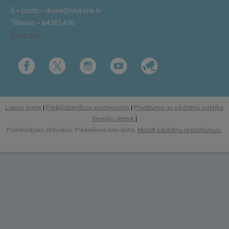
E – pasts – dome@aluksne.lv
Tālrunis – 64381496
E-adrese
Lapas karte
|
Piekļūstamības paziņojums
|
Privātuma un sīkdatņu politika
tīmekļa vietnē
|
Pašreizējais stāvoklis: Piekrišana nav dota.
Mainīt sīkdatņu iestatījumus.