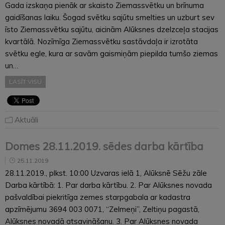
Gada izskaņa pienāk ar skaisto Ziemassvētku un brīnuma
gaidīšanas laiku. Šogad svētku sajūtu smelties un uzburt sev
īsto Ziemassvētku sajūtu, aicinām Alūksnes dzelzceļa stacijas
kvartālā. Nozīmīga Ziemassvētku sastāvdaļa ir izrotāta
svētku egle, kura ar savām gaismiņām piepilda tumšo ziemas
un…
LASĪT VISU
Aktuāli
Domes 28.11.2019. sēdes darba kārtība
25.11.2019
28.11.2019., plkst. 10:00 Uzvaras ielā 1, Alūksnē Sēžu zāle
Darba kārtībā: 1. Par darba kārtību. 2. Par Alūksnes novada
pašvaldībai piekritīga zemes starpgabala ar kadastra
apzīmējumu 3694 003 0071, “Zelmeņi”, Zeltiņu pagastā,
Alūksnes novadā atsavināšanu. 3. Par Alūksnes novada