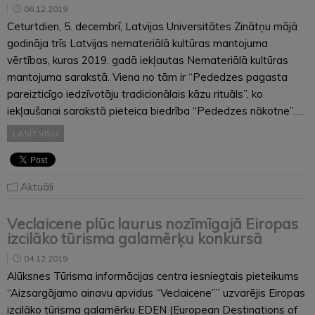
06.12.2019
Ceturtdien, 5. decembrī, Latvijas Universitātes Zinātņu mājā
godināja trīs Latvijas nemateriālā kultūras mantojuma
vērtības, kuras 2019. gadā iekļautas Nemateriālā kultūras
mantojuma sarakstā. Viena no tām ir “Pededzes pagasta
pareizticīgo iedzīvotāju tradicionālais kāzu rituāls”, ko
iekļaušanai sarakstā pieteica biedrība “Pededzes nākotne”….
LASĪT VISU
Aktuāli
Veclaicene plūc laurus nozīmīgajā Eiropas
izcilāko tūrisma galamērķu konkursā
04.12.2019
Alūksnes Tūrisma informācijas centra iesniegtais pieteikums
“Aizsargājamo ainavu apvidus “Veclaicene”” uzvarējis Eiropas
izcilāko tūrisma galamērķu EDEN (European Destinations of