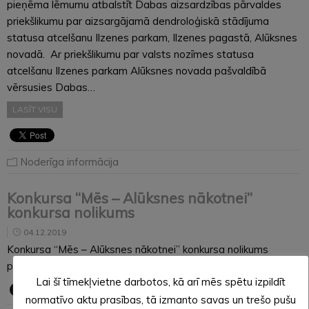
pieņēma lēmumu atbalstīt Dabas aizsardzības pārvaldes
priekšlikumu par aizsargājamā dendroloģiskā stādījuma
statusa atcelšanu Ilzenes parkam, Ilzenes pagastā, Alūksnes
novadā. Ar priekšlikumu par valsts nozīmes statusa
atcelšanu Ilzenes parkam Alūksnes novada pašvaldībā
vērsusies Dabas…
LASĪT VISU
Noderīga informācija
Konkursa “Mēs – Alūksnes nākotnei”
konkursa nolikums
04.12.2019
Konkursa “Mēs – Alūksnes nākotnei” konkursa nolikums
pieejams sadaļā KONKURSI ŠEIT.
Lai šī tīmekļvietne darbotos, kā arī mēs spētu izpildīt
normatīvo aktu prasības, tā izmanto savas un trešo pušu