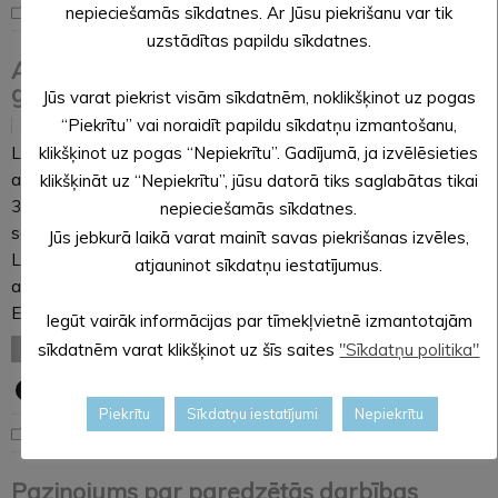
Noderīga informācija
nepieciešamās sīkdatnes. Ar Jūsu piekrišanu var tik
uzstādītas papildu sīkdatnes.
Alūksnē apbalvo čempionus un pasniedz
gada balvas ātrumlaivās
Jūs varat piekrist visām sīkdatnēm, noklikšķinot uz pogas
“Piekrītu” vai noraidīt papildu sīkdatņu izmantošanu,
03.12.2019
Latvijas Ūdens motosporta federācijas 2019.gada
klikšķinot uz pogas “Nepiekrītu”. Gadījumā, ja izvēlēsieties
apbalvošanas ceremonija ūdens motosportā notika
klikšķināt uz “Nepiekrītu”, jūsu datorā tiks saglabātas tikai
30.novembrī Alūksnes kultūras centrā. Federācija godināja
nepieciešamās sīkdatnes.
savus sportistus, un titulu Gada sportiste saņēma Laura
Jūs jebkurā laikā varat mainīt savas piekrišanas izvēles,
Lakoviča-Lakovica un Gada juniors – Nils Slakteris. Federācija
atjauninot sīkdatņu iestatījumus.
apbalvoja 2019.gada Latvijas čempionus: Kārlis Degainis –
E48V…
Iegūt vairāk informācijas par tīmekļvietnē izmantotajām
sīkdatnēm varat klikšķinot uz šīs saites
"Sīkdatņu politika"
LASĪT VISU
Piekrītu
Sīkdatņu iestatījumi
Nepiekrītu
Noderīga informācija
Paziņojums par paredzētās darbības