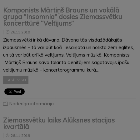
Komponists Mārtiņš Brauns un vokālā
grupa “Insomnia” dosies Ziemassvētku
koncerttūrē “Veltījums”
26.11.2019
Ziemassvētki ir kā dāvana. Dāvana tās visdažādākajās
izpausmēs – tā var būt koši iesaiņota un nolikta zem eglītes,
un tā var būt arī kā veltījums. Veltījums mūzikā. Komponists
Mārtiņš Brauns sava talanta cienītājiem sagatavojis īpašu
veltījumu mūzikā – koncertprogrammu, kurā…
LASĪT VISU
Noderīga informācija
Ziemassvētku laiks Alūksnes stacijas
kvartālā
26.11.2019