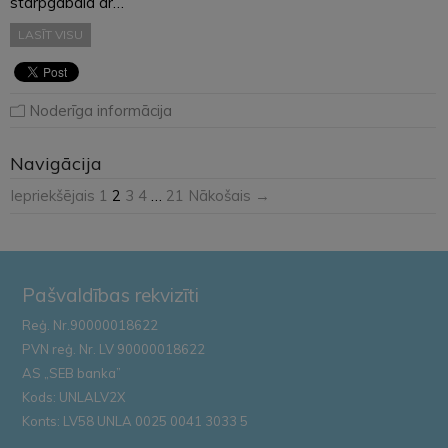
starpgabala ar…
LASĪT VISU
Noderīga informācija
Navigācija
Iepriekšējais
1
2
3
4
…
21
Nākošais →
Pašvaldības rekvizīti
Reģ. Nr.90000018622
PVN reģ. Nr. LV 90000018622
AS „SEB banka”
Kods: UNLALV2X
Konts: LV58 UNLA 0025 0041 3033 5