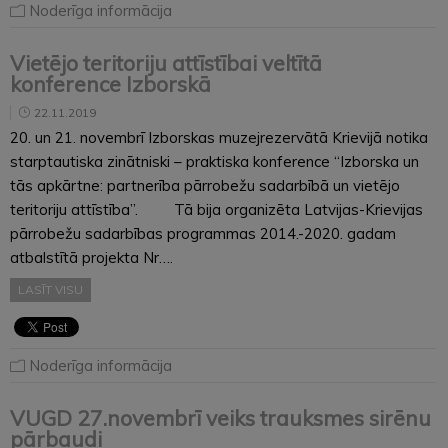
Noderīga informācija
Vietējo teritoriju attīstībai veltītā
konference Izborskā
22.11.2019
20. un 21. novembrī Izborskas muzejrezervātā Krievijā notika
starptautiska zinātniski – praktiska konference “Izborska un
tās apkārtne: partnerība pārrobežu sadarbībā un vietējo
teritoriju attīstība”. Tā bija organizēta Latvijas-Krievijas
pārrobežu sadarbības programmas 2014.-2020. gadam
atbalstītā projekta Nr….
LASĪT VISU
Noderīga informācija
VUGD 27.novembrī veiks trauksmes sirēnu
pārbaudi