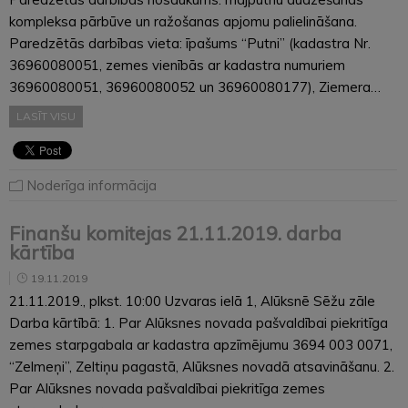
kompleksa pārbūve un ražošanas apjomu palielināšana.
Paredzētās darbības vieta: īpašums “Putni” (kadastra Nr.
36960080051, zemes vienībās ar kadastra numuriem
36960080051, 36960080052 un 36960080177), Ziemera…
LASĪT VISU
Noderīga informācija
Finanšu komitejas 21.11.2019. darba
kārtība
19.11.2019
21.11.2019., plkst. 10:00 Uzvaras ielā 1, Alūksnē Sēžu zāle
Darba kārtībā: 1. Par Alūksnes novada pašvaldībai piekritīga
zemes starpgabala ar kadastra apzīmējumu 3694 003 0071,
“Zelmeņi”, Zeltiņu pagastā, Alūksnes novadā atsavināšanu. 2.
Par Alūksnes novada pašvaldībai piekritīga zemes