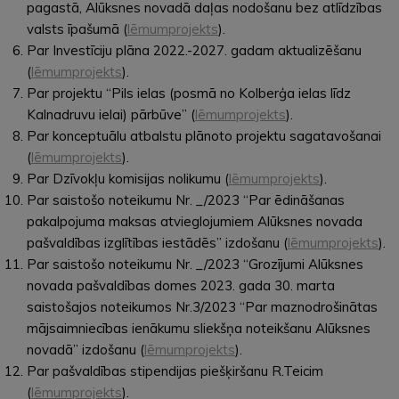
pagastā, Alūksnes novadā daļas nodošanu bez atlīdzības
valsts īpašumā (
lēmumprojekts
).
Par Investīciju plāna 2022.-2027. gadam aktualizēšanu
(
lēmumprojekts
).
Par projektu “Pils ielas (posmā no Kolberģa ielas līdz
Kalnadruvu ielai) pārbūve” (
lēmumprojekts
).
Par konceptuālu atbalstu plānoto projektu sagatavošanai
(
lēmumprojekts
).
Par Dzīvokļu komisijas nolikumu (
lēmumprojekts
).
Par saistošo noteikumu Nr. _/2023 “Par ēdināšanas
pakalpojuma maksas atvieglojumiem Alūksnes novada
pašvaldības izglītības iestādēs” izdošanu (
lēmumprojekts
).
Par saistošo noteikumu Nr. _/2023 “Grozījumi Alūksnes
novada pašvaldības domes 2023. gada 30. marta
saistošajos noteikumos Nr.3/2023 “Par maznodrošinātas
mājsaimniecības ienākumu sliekšņa noteikšanu Alūksnes
novadā” izdošanu (
lēmumprojekts
).
Par pašvaldības stipendijas piešķiršanu R.Teicim
(
lēmumprojekts
).