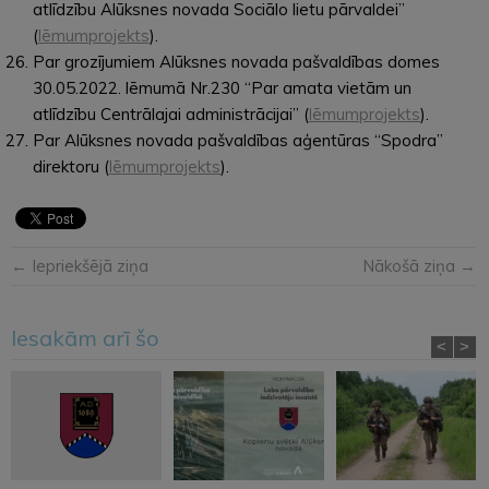
atlīdzību Alūksnes novada Sociālo lietu pārvaldei”
(
lēmumprojekts
).
Par grozījumiem Alūksnes novada pašvaldības domes
30.05.2022. lēmumā Nr.230 “Par amata vietām un
atlīdzību Centrālajai administrācijai” (
lēmumprojekts
).
Par Alūksnes novada pašvaldības aģentūras “Spodra”
direktoru (
lēmumprojekts
).
← Iepriekšējā ziņa
Nākošā ziņa →
Iesakām arī šo
<
>