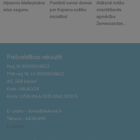
Atjaunos Melleņkalna
Pastāsti savas domas
Alūksnē notiks
ielas segumu
par Kopienu svētku
orientēšanās
iniciatīvu!
apmācība
Zemessardze...
Pašvaldības rekvizīti
Reģ. Nr.90000018622
PVN reģ. Nr. LV 90000018622
AS „SEB banka”
Kods: UNLALV2X
Konts: LV58 UNLA 0025 0041 3033 5
E – pasts – dome@aluksne.lv
Tālrunis – 64381496
E-adrese