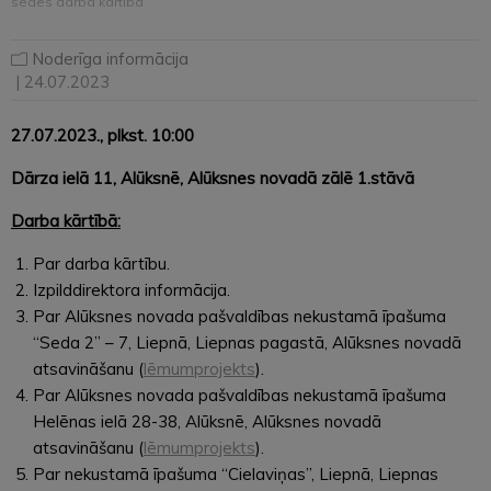
sēdes darba kārtība
Noderīga informācija
| 24.07.2023
27.07.2023.
, plkst. 10:00
Dārza ielā 11, Alūksnē, Alūksnes novadā zālē 1.stāvā
Darba kārtībā:
Par darba kārtību.
Izpilddirektora informācija.
Par Alūksnes novada pašvaldības nekustamā īpašuma
“Seda 2” – 7, Liepnā, Liepnas pagastā, Alūksnes novadā
atsavināšanu (
lēmumprojekts
).
Par Alūksnes novada pašvaldības nekustamā īpašuma
Helēnas ielā 28-38, Alūksnē, Alūksnes novadā
atsavināšanu (
lēmumprojekts
).
Par nekustamā īpašuma “Cielaviņas”, Liepnā, Liepnas