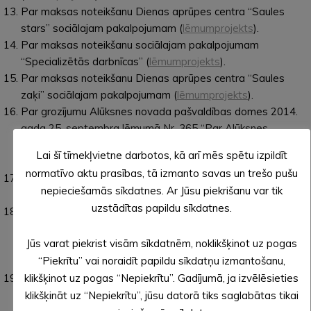
Par maksas noteikšanu Dienas aprūpes centra “Saules
stars” sociālajam pakalpojumam (
lēmumprojekts
).
Par maksas noteikšanu sociālajam pakalpojumam
“Specializētās darbnīcas” (
lēmumprojekts
).
Par maksas noteikšanu Dienas aprūpes centra “Saules
zaķi” sociālajam pakalpojumam (
lēmumprojekts
).
Par grozījumu Alūksnes novada pašvaldības domes 2014.
gada 25. septembra lēmumā Nr. 365 “Par Alūksnes
Sporta skolas sniegtajiem maksas pakalpojumiem”
Lai šī tīmekļvietne darbotos, kā arī mēs spētu izpildīt
(
lēmumprojekts
).
normatīvo aktu prasības, tā izmanto savas un trešo pušu
Par ēdināšanas pakalpojuma maksu Alsviķu pirmsskolas
nepieciešamās sīkdatnes. Ar Jūsu piekrišanu var tik
izglītības iestādē “Saulīte” (
lēmumprojekts
).
uzstādītas papildu sīkdatnes.
Par grozījumiem Alūksnes novada pašvaldības domes
29.12.2022. lēmumā Nr.478 “Par amata vietām un
Jūs varat piekrist visām sīkdatnēm, noklikšķinot uz pogas
atlīdzību Alsviķu pirmsskolas izglītības iestādei “Saulīte””
“Piekrītu” vai noraidīt papildu sīkdatņu izmantošanu,
(
lēmumprojekts
).
Par līdzekļu izdalīšanu no budžeta līdzekļiem
klikšķinot uz pogas “Nepiekrītu”. Gadījumā, ja izvēlēsieties
neparedzētiem gadījumiem pedagogu darba samaksas un
klikšķināt uz “Nepiekrītu”, jūsu datorā tiks saglabātas tikai