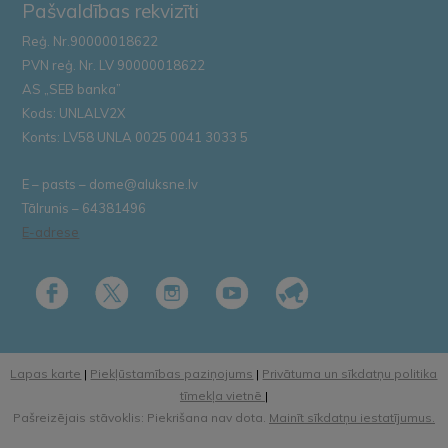
Pašvaldības rekvizīti
Reģ. Nr.90000018622
PVN reģ. Nr. LV 90000018622
AS „SEB banka”
Kods: UNLALV2X
Konts: LV58 UNLA 0025 0041 3033 5
E – pasts – dome@aluksne.lv
Tālrunis – 64381496
E-adrese
Lapas karte
|
Piekļūstamības paziņojums
|
Privātuma un sīkdatņu politika
tīmekļa vietnē
|
Pašreizējais stāvoklis: Piekrišana nav dota.
Mainīt sīkdatņu iestatījumus.