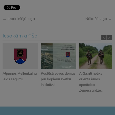
← Iepriekšējā ziņa
Nākošā ziņa →
Iesakām arī šo
<
>
Atjaunos Melleņkalna
Pastāsti savas domas
Alūksnē notiks
ielas segumu
par Kopienu svētku
orientēšanās
iniciatīvu!
apmācība
Zemessardze...