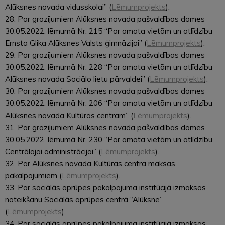
Alūksnes novada vidusskolai” (
Lēmumprojekts
).
28. Par grozījumiem Alūksnes novada pašvaldības domes
30.05.2022. lēmumā Nr. 215 “Par amata vietām un atlīdzību
Ernsta Glika Alūksnes Valsts ģimnāzijai” (
Lēmumprojekts
).
29. Par grozījumiem Alūksnes novada pašvaldības domes
30.05.2022. lēmumā Nr. 228 “Par amata vietām un atlīdzību
Alūksnes novada Sociālo lietu pārvaldei” (
Lēmumprojekts
).
30. Par grozījumiem Alūksnes novada pašvaldības domes
30.05.2022. lēmumā Nr. 206 “Par amata vietām un atlīdzību
Alūksnes novada Kultūras centram” (
Lēmumprojekts
).
31. Par grozījumiem Alūksnes novada pašvaldības domes
30.05.2022. lēmumā Nr. 230 “Par amata vietām un atlīdzību
Centrālajai administrācijai” (
Lēmumprojekts
).
32. Par Alūksnes novada Kultūras centra maksas
pakalpojumiem (
Lēmumprojekts
).
33. Par sociālās aprūpes pakalpojuma institūcijā izmaksas
noteikšanu Sociālās aprūpes centrā “Alūksne”
(
Lēmumprojekts
).
34. Par sociālās aprūpes pakalpojuma institūcijā izmaksas