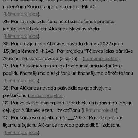
noteikšanu Sociālās aprūpes centrā “Pīlādži”
(
Lēmumprojekts
).
35. Par līdzekļu izdalīšanu no atsavināšanas procesā
iegūtajiem līdzekļiem Alūksnes Mākslas skolai
(
Lēmumprojekts
).
36. Par grozījumiem Alūksnes novada domes 2022.gada
15.jūnija lēmumā Nr.242 “Par projektu “Tālavas ielas pārbūve
Alūksnē, Alūksnes novadā (2.kārta)”” (
Lēmumprojekts
).
37. Par Satiksmes ministrijas līdzfinansējuma iekļaušanu,
papildu finansējuma piešķiršanu un finansējuma pārkārtošanu
(
Lēmumprojekts
).
38. Par Alūksnes novada pašvaldības apbalvojumu
piešķiršanu (
Lēmumprojekts
).
39. Par kolektīvā iesnieguma “Par drošu un izgaismotu gājēju
ceļu gar Alūksnes ezeru” izskatīšanu (
Lēmumprojekts
).
40. Par saistošo noteikumu Nr.__/2023 “Par līdzdarbības
līgumu slēgšanu Alūksnes novada pašvaldībā” izdošanu
(
Lēmumprojekts
).