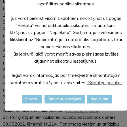
Malienas pirmsskolas izglītības iestādē “Mazputniņš””
uzstādītas papildu sīkdatnes.
(
Lēmumprojekts
).
23. Par grozījumiem Alūksnes novada pašvaldības domes
Jūs varat piekrist visām sīkdatnēm, noklikšķinot uz pogas
29.12.2022. lēmumā Nr.475 “Par amata vietām un atlīdzību
“Piekrītu” vai noraidīt papildu sīkdatņu izmantošanu,
Alūksnes pirmsskolas izglītības iestādē “Pienenīte””
klikšķinot uz pogas “Nepiekrītu”. Gadījumā, ja izvēlēsieties
(
Lēmumprojekts
).
klikšķināt uz “Nepiekrītu”, jūsu datorā tiks saglabātas tikai
24. Par grozījumiem Alūksnes novada pašvaldības domes
nepieciešamās sīkdatnes.
29.12.2022. lēmumā Nr. 476 “Par amata vietām un atlīdzību
Jūs jebkurā laikā varat mainīt savas piekrišanas izvēles,
Alūksnes pirmsskolas izglītības iestādei “Sprīdītis””
atjauninot sīkdatņu iestatījumus.
(
Lēmumprojekts
).
25. Par grozījumiem Alūksnes novada pašvaldības domes
Iegūt vairāk informācijas par tīmekļvietnē izmantotajām
29.12.2022. lēmumā Nr.477 “Par amata vietām un atlīdzību
sīkdatnēm varat klikšķinot uz šīs saites
"Sīkdatņu politika"
Alūksnes pirmsskolas izglītības iestādē “Cālis””
(
Lēmumprojekts
).
26. Par grozījumiem Alūksnes novada pašvaldības domes
Piekrītu
Sīkdatņu iestatījumi
Nepiekrītu
30.05.2022. lēmumā Nr. 213 “Par amata vietām un atlīdzību
Alūksnes pilsētas sākumskolai” (
Lēmumprojekts
).
27. Par grozījumiem Alūksnes novada pašvaldības domes
30.05.2022. lēmumā Nr.214 “Par amata vietām un atlīdzību