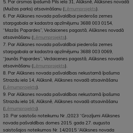
5. Par cirsmas īpašumā Pils iela 31, Alūksnē, Alūksnes novadā
(Muižas parks) atsavināšanu (
Lēmumprojekts
).
6. Par Alūksnes novada pašvaldībai piederoša zemes
starpgabala ar kadastra apzīmējumu 3688 003 0154,
“Mazās Papardes”, Veclaicenes pagastā, Alūksnes novadā
atsavināšanu (
Lēmumprojekts
).
7. Par Alūksnes novada pašvaldībai piederoša zemes
starpgabala ar kadastra apzīmējumu 3688 003 0069,
“Jaunās Papardes”, Veclaicenes pagastā, Alūksnes novadā
atsavināšanu (
Lēmumprojekts
).
8. Par Alūksnes novada pašvaldības nekustamā īpašuma
Strazdu iela 14, Alūksnē, Alūksnes novadā atsavināšanu
(
Lēmumprojekts
).
9. Par Alūksnes novada pašvaldības nekustamā īpašuma
Strazdu iela 16, Alūksnē, Alūksnes novadā atsavināšanu
(
Lēmumprojekts
).
10. Par saistošo noteikumu Nr. /2023 “Grozījumi Alūksnes
novada pašvaldības domes 2015. gada 27. augusta
saistošajos noteikumos Nr. 14/2015 “Alūksnes novada