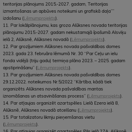
teritorijas plānojums 2015.-2027. gadam, Teritorijas
izmantošanas un apbūves noteikumi un grafiskā daļa””
izdošanu (
Lēmumprojekts
).
11. Par lokālplānojumu, kas groza Alūksnes novada teritorijas
plānojumu 2015.-2027. gadam nekustamajā īpašumā Alsviķu
ielā 2, Alūksnē, Alūksnes novadā (
Lēmumprojekts
).
12. Par grozījumiem Alūksnes novada pašvaldības domes
2023. gada 23. februāra lēmumā Nr. 30 “Par Ceļu un ielu
fonda vidējā (triju gadu) termiņa plāna 2023. – 2025. gadam
apstiprināšanu” (
Lēmumprojekts
).
13. Par grozījumiem Alūksnes novada pašvaldības domes
29.12.2022. noteikumos Nr.5/2022 “Kārtība, kādā tiek
organizēts Alūksnes novada pašvaldības mantas
iznomāšanas un atsavināšanas process” (
Lēmumprojekts
).
14. Par atļaujas organizēt azartspēles Lielā Ezera ielā 8,
Alūksnē, Alūksnes novadā atcelšanu (
Lēmumprojekts
).
15. Par totalizatoru likmju pieņemšanas vietu
(
Lēmumprojekts
).
16. Par atļaujas organizēt azartspēles Pils ielā 27A, Alūksnē,