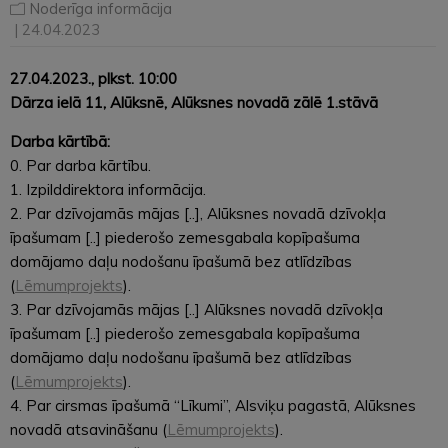
Noderīga informācija
| 24.04.2023
27.04.2023., plkst. 10:00
Dārza ielā 11, Alūksnē, Alūksnes novadā zālē 1.stāvā
Darba kārtībā:
0. Par darba kārtību.
1. Izpilddirektora informācija.
2. Par dzīvojamās mājas [..], Alūksnes novadā dzīvokļa
īpašumam [..] piederošo zemesgabala kopīpašuma
domājamo daļu nodošanu īpašumā bez atlīdzības
(
Lēmumprojekts
).
3. Par dzīvojamās mājas [..] Alūksnes novadā dzīvokļa
īpašumam [..] piederošo zemesgabala kopīpašuma
domājamo daļu nodošanu īpašumā bez atlīdzības
(
Lēmumprojekts
).
4. Par cirsmas īpašumā “Līkumi”, Alsviķu pagastā, Alūksnes
novadā atsavināšanu (
Lēmumprojekts
).