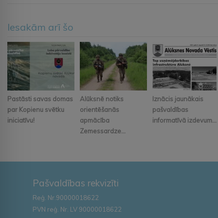
Iesakām arī šo
Pastāsti savas domas
Alūksnē notiks
Iznācis jaunākais
par Kopienu svētku
orientēšanās
pašvaldības
iniciatīvu!
apmācība
informatīvā izdevum...
Zemessardze...
Pašvaldības rekvizīti
Reģ. Nr.90000018622
PVN reģ. Nr. LV 90000018622