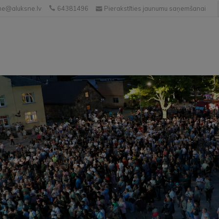
e@aluksne.lv
64381496
Pierakstīties jaunumu saņemšanai