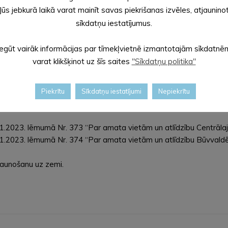
kuma apstiprināšanu (
lēmumprojekts
).
Jūs jebkurā laikā varat mainīt savas piekrišanas izvēles, atjaunino
mumprojekts
).
sīkdatņu iestatījumus.
adā” (
lēmumprojekts
).
lēmumprojekts
).
Iegūt vairāk informācijas par tīmekļvietnē izmantotajām sīkdatnē
Nr. 2.3.2.1.i.0/1/23/I/CFLA/002 “Digitālā darba ar jaunatni sistē
varat klikšķinot uz šīs saites
"Sīkdatņu politika"
glītības iestādē “Mazputniņš” (
lēmumprojekts
).
lītības iestādē “Sprīdītis” (
lēmumprojekts
).
glītības iestādē “Pienenīte” (
lēmumprojekts
).
Piekrītu
Sīkdatņu iestatījumi
Nepiekrītu
ās veselības aprūpes centrs” Alūksnes novada pašvaldībai pieder
2023. lēmumā Nr. 373 “Par amata vietām un atlīdzību Centrālajā
.2023. lēmumā Nr. 374 “Par amata vietām un atlīdzību Būvvaldē
jaunošanu uz zemi.