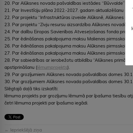
20. Par Alūksnes novada pašvaldības iestādes “Būvvalde” noli
21. Par Investīciju plāna 2022.-2027. gadam aktualizēšanu (
lē
22. Par projektu “Infrastruktūras izveide Alūksnē, Alūksnes nov
23. Par projektu “Zivju resursu aizsardzība Alūksnes novadā” (
24. Par dalību Eiropas Savienības Atveseļošanas fonda projektā 
25. Par ēdināšanas pakalpojuma maksu Malienas pirmsskolas iz
26. Par ēdināšanas pakalpojuma maksu Alūksnes pirmsskolas izg
27. Par ēdināšanas pakalpojuma maksu Alūksnes pirmsskolas iz
28. Par sabiedrības ar ierobežotu atbildību “Alūksnes primār
apstiprināšanu (
lēmumprojekts
).
29. Par grozījumiem Alūksnes novada pašvaldības domes 30.11.
30. Par grozījumiem Alūksnes novada pašvaldības domes 30.11
Slēgtajā daļā tiks izskatīti:
lēmuma projekts par grozījumu lēmumā par īpašuma tiesību at
četri lēmuma projekti par īpašuma iegādi.
← Iepriekšējā ziņa