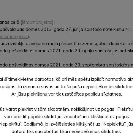
anas ceļā (
lēmumprojekts
).
 pašvaldības domes 2013. gada 27. jūnija saistošo noteikumu Nr.
ēmumprojekts
).
audzdzīvokļu dzīvojamo māju piesaistīto zemesgabalu labiekārtoš
vada pašvaldības domes 2021. gada 29. aprīļa saistošajos noteik
novada pašvaldības domes 2021. gada 23. septembra saistošajos
ojekts
).
ai šī tīmekļvietne darbotos, kā arī mēs spētu izpildīt normatīvo ak
s programmu licencēšanu” izdošanu (
lēmumprojekts
).
 īstenošanu Alūksnes novadā” izdošanu (
lēmumprojekts
).
rasības, tā izmanto savas un trešo pušu nepieciešamās sīkdatne
aksas kārtību Alūksnes novada pašvaldības profesionālās ievirzes
Ar Jūsu piekrišanu var tik uzstādītas papildu sīkdatnes.
da pašvaldības domes 2013. gada 29. decembra saistošo noteiku
spēku zaudējuši (
lēmumprojekts
).
Jūs varat piekrist visām sīkdatnēm, noklikšķinot uz pogas “Piekrītu
.2022. lēmumā Nr. 255 “Par Alūksnes Sporta skolas nolikuma aps
vai noraidīt papildu sīkdatņu izmantošanu, klikšķinot uz pogas
ekts
).
Nepiekrītu”. Gadījumā, ja izvēlēsieties klikšķināt uz “Nepiekrītu”, jū
nolikuma apstiprināšanu (
lēmumprojekts
).
datorā tiks saglabātas tikai nepieciešamās sīkdatnes.