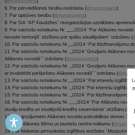
(
lēmumprojekts
).
6. Par pārvaldīšanas tiesību nodošanu (
lēmumprojekts
).
7. Par apbūves tiesību (
lēmumprojekts
).
8. Par SIA “AP Kaudzītes” reorganizācijas uzsākšanu apvienoš
9. Par saistošo noteikumu Nr. ___/2024 “Par Alūksnes novada
novada teritorijā” atzīšanu par spēku zaudējušiem” izdošanu (
l
10. Par saistošo noteikumu Nr.__/2024 “Par līdzfinansējumu d
11. Par saistošo noteikumu Nr. _/2024 “Grozījumi Alūksnes no
Alūksnes novadā”” izdošanu (
lēmumprojekts
).
12. Par saistošo noteikumu Nr. _/2024 “Grozījumi Alūksnes 
ar invaliditāti piešķiršanu Alūksnes novadā”” izdošanu (
lēmumpr
L
13. Par saistošo noteikumu Nr.__/2024 “Par interešu izglītība
14. Par saistošo noteikumu Nr. _/2024 “Par interešu izglītības
p
15. Par saistošo noteikumu Nr. _/2024 “Par līdzfinansējuma m
16. Par saistošo noteikumu Nr. ___/2024 “Par Alūksnes nova
studiju kredīta un studējošā kredīta saņemšanai” atzīšanu par 
17. Par grozījumiem Alūksnes novada pašvaldības domes 30.06
18. Par Alūksnes Bērnu un jauniešu centra nolikumu (
lēmumproj
“
19. Par Malienas pirmsskolas izglītības iestādes “Mazputniņš” 