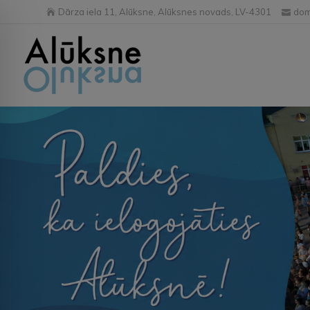
Dārza iela 11, Alūksne, Alūksnes novads, LV-4301
dom