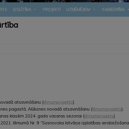
RTS
IZGLĪTĪBA
PROJEKTI
UZŅĒMĒJIEM
SABIEDRĪBA
rtība
 novadā atsavināšanu (
lēmumprojekts
).
snes pagastā, Alūksnes novadā atsavināšanu (
lēmumprojekts
).
šanas klasēm 2024. gada vasaras sezonai (
lēmumprojekts
).
.2021. lēmumā Nr. 9 “Sosnovska latvāņa izplatības ierobežošana