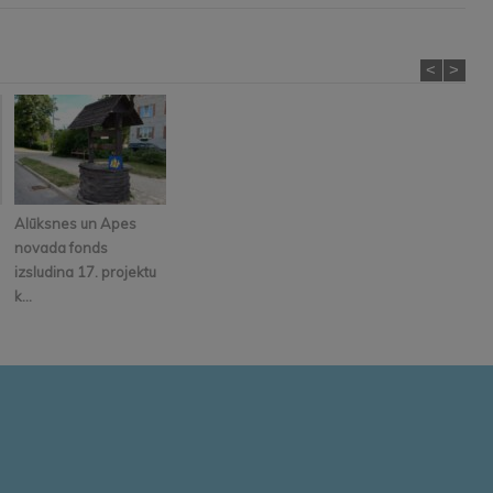
<
>
Alūksnes un Apes
novada fonds
izsludina 17. projektu
k...