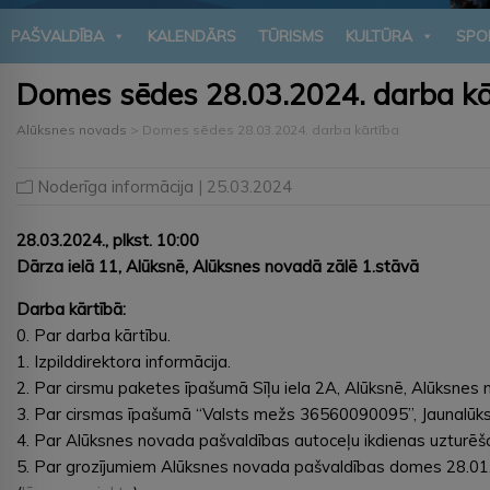
PAŠVALDĪBA
KALENDĀRS
TŪRISMS
KULTŪRA
SPO
Domes sēdes 28.03.2024. darba kā
Alūksnes novads
>
Domes sēdes 28.03.2024. darba kārtība
Noderīga informācija
| 25.03.2024
28.03.2024., plkst. 10:00
Dārza ielā 11, Alūksnē, Alūksnes novadā zālē 1.stāvā
Darba kārtībā:
0. Par darba kārtību.
1. Izpilddirektora informācija.
2. Par cirsmu paketes īpašumā Sīļu iela 2A, Alūksnē, Alūksnes
3. Par cirsmas īpašumā “Valsts mežs 36560090095”, Jaunalūk
4. Par Alūksnes novada pašvaldības autoceļu ikdienas uzturē
5. Par grozījumiem Alūksnes novada pašvaldības domes 28.01