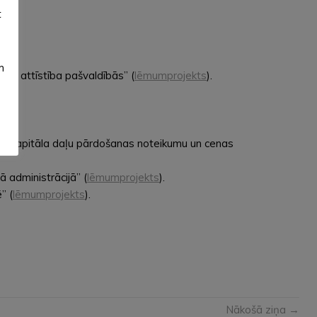
t
m
mas attīstība pašvaldībās” (
lēmumprojekts
).
ošo kapitāla daļu pārdošanas noteikumu un cenas
 administrācijā” (
lēmumprojekts
).
” (
lēmumprojekts
).
Nākošā ziņa →