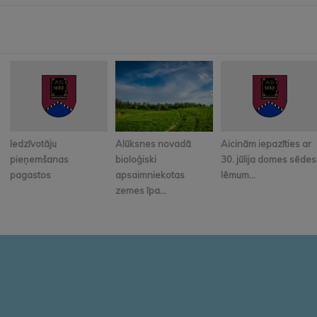
Iedzīvotāju
Alūksnes novadā
Aicinām iepazīties ar
pieņemšanas
bioloģiski
30. jūlija domes sēdes
pagastos
apsaimniekotas
lēmum...
zemes īpa...