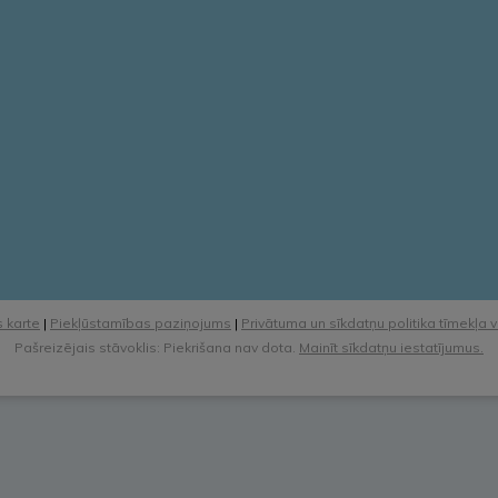
 karte
|
Piekļūstamības paziņojums
|
Privātuma un sīkdatņu politika tīmekļa 
Pašreizējais stāvoklis: Piekrišana nav dota.
Mainīt sīkdatņu iestatījumus.