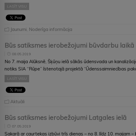
LASĪT VISU
Jaunumi
,
Noderīga informācija
Būs satiksmes ierobežojumi būvdarbu laikā
08.05.2019
No 7. maija Alūksnē, Šķūņu ielā sākās ūdensvada un kanalizāci
notiks SIA “Rūpe” īstenotajā projektā “Ūdenssaimniecības pakal
LASĪT VISU
Aktuāli
Būs satiksmes ierobežojumi Latgales ielā
07.05.2019
Sakarā ar caurtekas izbūvi trīs dienas – no 8. līdz 10. maijam