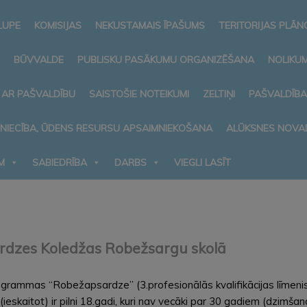
LUPE
KOMISIJAS
NEKUSTAMAIS ĪPAŠUMS
TERITORIJAS PLĀ
BŪVVALDE
PUBLISKU PASĀKUMU ORGANIZĒŠANA
NOLIKUM
 AR PAŠVALDĪBU
SAISTOŠIE NOTEIKUMI
ZELTIŅI
PAŠVALDĪB
MNIECĪBA, ŪDENS RESURSU APSAIMNIEKOŠANA
ALŪKSNES NOVA
M
SABIEDRĪBA
DARBS
VIEGLI LASĪT
rdzes Koledžas Robežsargu skolā
ogrammas “Robežapsardze” (3.profesionālās kvalifikācijas līmenis
 (ieskaitot) ir pilni 18.gadi, kuri nav vecāki par 30 gadiem (dzim