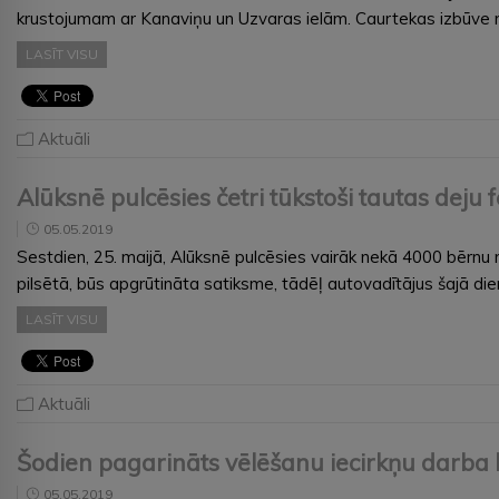
krustojumam ar Kanaviņu un Uzvaras ielām. Caurtekas izbūve n
LASĪT VISU
Aktuāli
Alūksnē pulcēsies četri tūkstoši tautas deju 
05.05.2019
Sestdien, 25. maijā, Alūksnē pulcēsies vairāk nekā 4000 bērnu no
pilsētā, būs apgrūtināta satiksme, tādēļ autovadītājus šajā d
LASĪT VISU
Aktuāli
Šodien pagarināts vēlēšanu iecirkņu darba la
05.05.2019