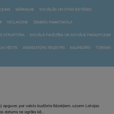
NOJUMS
MĀRKALNE
SOCIĀLĀS UN CITAS IESTĀDES
I
VECLAICENE
ZIEMERU PAMATSKOLA
AS STRUKTŪRA
SOCIĀLĀ PALĪDZĪBA UN SOCIĀLIE PAKALPOJUMI
DA VĒSTIS
ASENIZATORU REĢISTRS
KALENDĀRS
TŪRISMS
) apguvei, par valsts budžeta līdzekļiem, uzņem Latvijas
šanas datums ne agrāks kā…