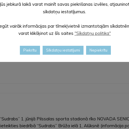
Jūs jebkurā laikā varat mainīt savas piekrišanas izvēles, atjaunino
sīkdatņu iestatījumus.
Iegūt vairāk informācijas par tīmekļvietnē izmantotajām sīkdatnē
varat klikšķinot uz šīs saites
"Sīkdatņu politika"
 Pleskavas ielas 1. kārta; jāizmanto apbrauca
 1. kārtā, Alūksnē, autotransporta kustībai būs slēgta iela no proj
Piekrītu
Sīkdatņu iestatījumi
Nepiekrītu
sme būs iespējama,…
u “Sudrabs” 1. jūnijā Pilssalas sporta stadionā rīko NOVADA S
eteikties biedrībā “Sudrabs” Brūža ielā 1, Alūksnē (informācija p