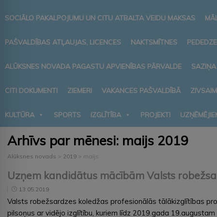
SOCIĀLO PAKALPOJUMU UN CITU ATBALTA VEIDU MAKSAS
MĀ
PAŠVALDĪBAS ATĻAUJAS, LICENCES
NAKTSMĪTNES
PEDEDZE
ALŪKSNES NOVADA PAGASTU APVIENĪBAS PĀRVALDE
SAZIŅA
CITI DOKUMENTI
ZIEMERI
VAKANCES PAŠVALDĪBĀ
ZIVSAI
KULTŪRA
SPORTS
IZGLĪTĪBA
PROJEKTI
UZŅĒMĒJIE
Arhīvs par mēnesi:
maijs 2019
Alūksnes novads
>
2019
>
maijs
Uzņem kandidātus mācībām Valsts robežsa
13.05.2019
Valsts robežsardzes koledžas profesionālās tālākizglītības pr
pilsoņus ar vidējo izglītību, kuriem līdz 2019.gada 19.augustam