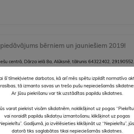
 piedāvājums bērniem un jauniešiem 2019!
šu centrā, Dārza ielā 8a, Alūksnē, tālrunis 64322402, 29190552. V
ai šī tīmekļvietne darbotos, kā arī mēs spētu izpildīt normatīvo ak
rasības, tā izmanto savas un trešo pušu nepieciešamās sīkdatne
Ar Jūsu piekrišanu var tik uzstādītas papildu sīkdatnes.
aukuma labiekārtošanu Alūksnes muižas parkā
Jūs varat piekrist visām sīkdatnēm, noklikšķinot uz pogas “Piekrītu
M) konkursa “Ģimenei draudzīgākā pašvaldība 2018” ietvaros no 
vai noraidīt papildu sīkdatņu izmantošanu, klikšķinot uz pogas
pašvaldībai naudas balvu. Šos līdzekļus līdz 2019. gada beigām pašv
Nepiekrītu”. Gadījumā, ja izvēlēsieties klikšķināt uz “Nepiekrītu”, jū
datorā tiks saglabātas tikai nepieciešamās sīkdatnes.