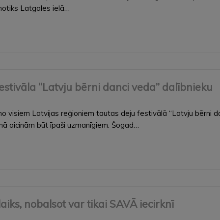
otiks Latgales ielā…
festivāla “Latvju bērni danci veda” dalībnieku
 visiem Latvijas reģioniem tautas deju festivālā “Latvju bērni dan
ienā aicinām būt īpaši uzmanīgiem. Šogad…
iks, nobalsot var tikai SAVĀ iecirknī