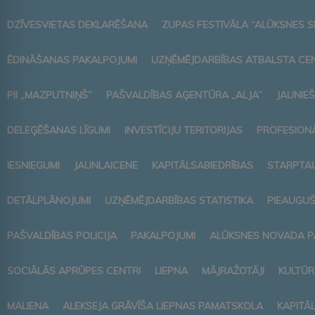
DZĪVESVIETAS DEKLARĒŠANA
ZUPAS FESTIVĀLA “ALŪKSNES S
ĒDINĀŠANAS PAKALPOJUMI
UZŅĒMĒJDARBĪBAS ATBALSTA CE
PII „MAZPUTNIŅŠ”
PAŠVALDĪBAS AĢENTŪRA „ALJA”
JAUNIEŠ
DELEĢĒŠANAS LĪGUMI
INVESTĪCIJU TERITORIJAS
PROFESIONĀ
IESNIEGUMI
JAUNLAICENE
KAPITĀLSABIEDRĪBAS
STARPTAU
DETĀLPLĀNOJUMI
UZŅĒMĒJDARBĪBAS STATISTIKA
PIEAUGUŠ
PAŠVALDĪBAS POLICIJA
PAKALPOJUMI
ALŪKSNES NOVADA P
SOCIĀLĀS APRŪPES CENTRI
LIEPNA
MĀJRAŽOTĀJI
KULTŪR
MALIENA
ALEKSEJA GRĀVĪŠA LIEPNAS PAMATSKOLA
KAPITĀ