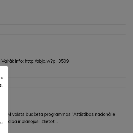
airāk info: http://abjc.lv/?p=3509
tu
s.
”
VARAM valsts budžeta programmas “Attīstības nacionālie
aldība ir plānojusi izlietot…
su