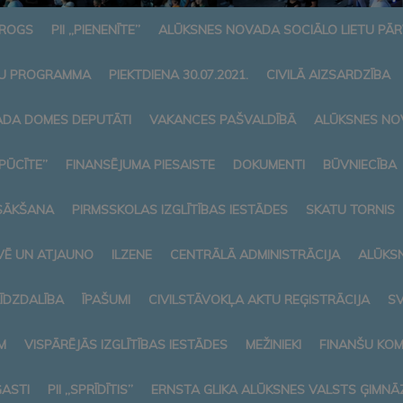
AROGS
PII „PIENENĪTE”
ALŪKSNES NOVADA SOCIĀLO LIETU PĀ
U PROGRAMMA
PIEKTDIENA 30.07.2021.
CIVILĀ AIZSARDZĪBA
DA DOMES DEPUTĀTI
VAKANCES PAŠVALDĪBĀ
ALŪKSNES NO
„PŪCĪTE”
FINANSĒJUMA PIESAISTE
DOKUMENTI
BŪVNIECĪBA
SĀKŠANA
PIRMSSKOLAS IZGLĪTĪBAS IESTĀDES
SKATU TORNIS
VĒ UN ATJAUNO
ILZENE
CENTRĀLĀ ADMINISTRĀCIJA
ALŪKS
LĪDZDALĪBA
ĪPAŠUMI
CIVILSTĀVOKĻA AKTU REĢISTRĀCIJA
SV
M
VISPĀRĒJĀS IZGLĪTĪBAS IESTĀDES
MEŽINIEKI
FINANŠU KOM
ASTI
PII „SPRĪDĪTIS”
ERNSTA GLIKA ALŪKSNES VALSTS ĢIMNĀZ