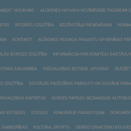
MEĶIS” NOLIKUMS
ALŪKSNES NOVADA NOZĪMĪGĀKIE PASĀKUMI 2
NTRS
INTEREŠU IZGLĪTĪBA
IEDZĪVOTĀJU PIEŅEMŠANA
NORMA
IEM
KONTAKTI
ALŪKSNES NOVADA PAGASTU APVIENĪBAS PĀ
LĀS IEVIRZES IZGLĪTĪBA
INFORMĀCIJA PAR KOMITEJU SASTĀVU
TISKĀ SADARBĪBA
PAŠVALDĪBAS IESTĀDE „SPODRA”
BUDŽET
O IZGLĪTĪBA
SOCIĀLĀS PALĪDZĪBAS PABALSTI UN SOCIĀLIE PAK
AŠVALDĪBAS KAPSĒTAS
KURSĒS PAPILDU BEZMAKSAS AUTOBUSI
AS IESTĀDES
IZSOLES
KOMUNĀLIE PAKALPOJUMI
DOKUMENT
L SABIEDRĪBAS
KULTŪRA, SPORTS
DERĪGO IZRAKTEŅU IEGUVE