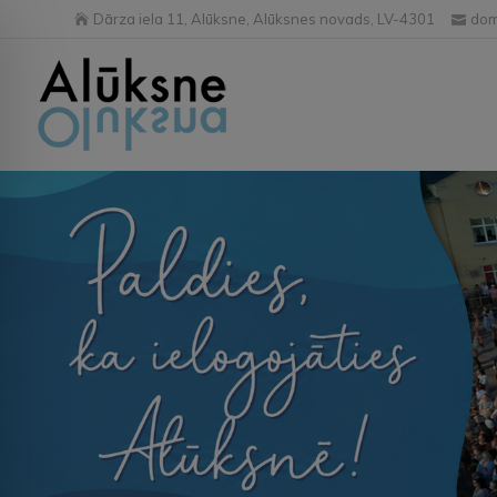
Dārza iela 11, Alūksne, Alūksnes novads, LV-4301
dom