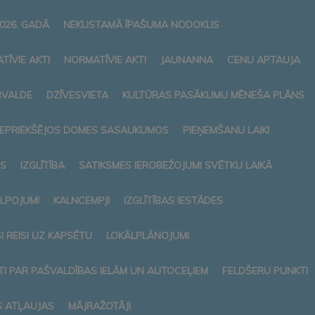
026. GADĀ
NEKUSTAMĀ ĪPAŠUMA NODOKLIS
TĪVIE AKTI
NORMATĪVIE AKTI
JAUNANNA
CENU APTAUJA
RVALDE
DZĪVESVIETA
KULTŪRAS PASĀKUMU MĒNEŠA PLĀNS
 IEPRIEKŠĒJOS DOMES SASAUKUMOS
PIEŅEMŠANU LAIKI
S
IZGLĪTĪBA
SATIKSMES IEROBEŽOJUMI SVĒTKU LAIKĀ
ALPOJUMI
KALNCEMPJI
IZGLĪTĪBAS IESTĀDES
 REISI UZ KAPSĒTU
LOKĀLPLĀNOJUMI
I PAR PAŠVALDĪBAS IELĀM UN AUTOCEĻIEM
FELDŠERU PUNKTI
S ATĻAUJAS
MĀJRAŽOTĀJI