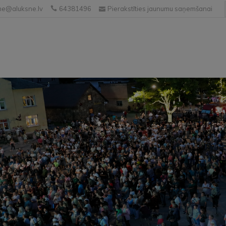
e@aluksne.lv
64381496
Pierakstīties jaunumu saņemšanai