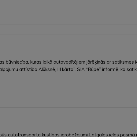
jas būvniecība, kuras laikā autovadītājiem jārēķinās ar satiksm
pojumu attīstība Alūksnē, III kārta”. SIA “Rūpe” informē, ka sat
 – būs autotransporta kustības ierobežojumi Latgales ielas posmā 