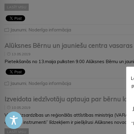
LASĪT VISU
Jaunumi
,
Noderīga informācija
Alūksnes Bērnu un jauniešu centra vasaras
13.05.2019
Pieteikšanās no 13.maija pulksten 9.00 Alūksnes Bērnu un jaunie
L
Jaunumi
,
Noderīga informācija
p
Izveidota iedzīvotāju aptauja par bērnu l
10.05.2019
Vides aizsardzības un reģionālās attīstības ministrija (VARA
atbalsta instrumenti” līdzekļiem ir piešķīrusi Alūksnes novada 
“
LASĪT VISU