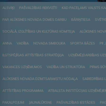
ALSVIĶI
PAŠVALDĪBAS REKVIZĪTI
KAD PACEĻAMS VALSTS K
PAR ALŪKSNES NOVADA DOMES DARBU
BĀRIŅTIESA
SVĒTK
SOCIĀLĀ, IZGLĪTĪBAS UN KULTŪRAS KOMITEJA
ALŪKSNES NOVA
ANNA
VADĪBA
NOVADA SIMBOLIKA
SPORTA BĀZES
PII 
ILGTSPĒJĪGAS ATTĪSTĪBAS STRATĒĢIJA
UZŅĒMĒJDARBĪBAS UZ
VAKANCES UZŅĒMUMOS
VADĪBA UN STRUKTŪRA
PIRMS BŪ
ALŪKSNES NOVADA DZIMTSARAKSTU NODAĻA
SABIEDRĪBAS 
ATTĪSTĪBAS PROGRAMMA
ATBALSTA INSTITŪCIJAS UZŅĒMĒJIE
PAKALPOJUMI
JAUNALŪKSNE
PAŠVALDĪBAS IESTĀDES
PAG