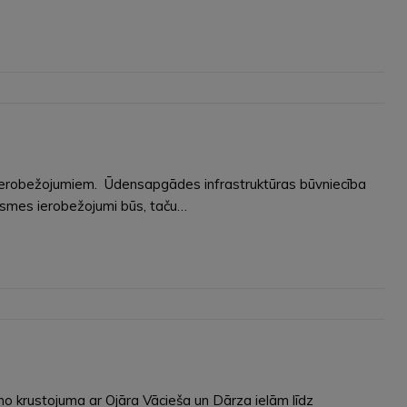
es ierobežojumiem. Ūdensapgādes infrastruktūras būvniecība
iksmes ierobežojumi būs, taču…
no krustojuma ar Ojāra Vācieša un Dārza ielām līdz