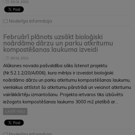
29.01.2021
Noderīga informācija
Februārī plānots uzsākt bioloģiski
noārdāmo dārzu un parku atkritumu
kompostēšanas laukuma izveidi
28.01.2021
Alūksnes novada pašvaldība sāks īstenot projektu
(Nr.5.2.1.2/20/A/006), kura mērķis ir izveidot bioloģiski
noārdāmo dārzu un parku atkritumu kompostēšanas laukumu,
vienlaikus attīstot šo atkritumu pārstrādi un veicinot atkritumu
vairākkārtēju izmantošanu. Projekta ietvaros tiks izbūvēts
iežogots kompostēšanas laukums 3000 m2 platībā ar…
LASĪT VISU
Noderīga informācija