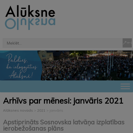
Arhīvs par mēnesi:
janvāris 2021
Alūksnes novads
>
2021
>
janvāris
Apstiprināts Sosnovska latvāņa izplatības
ierobežošanas plāns