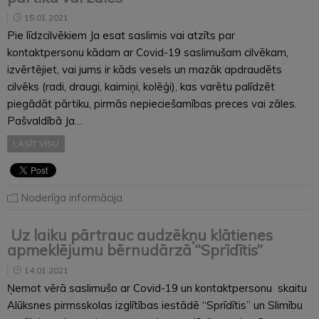
15.01.2021
Pie līdzcilvēkiem Ja esat saslimis vai atzīts par
kontaktpersonu kādam ar Covid-19 saslimušam cilvēkam,
izvērtējiet, vai jums ir kāds vesels un mazāk apdraudēts
cilvēks (radi, draugi, kaimiņi, kolēģi), kas varētu palīdzēt
piegādāt pārtiku, pirmās nepieciešamības preces vai zāles.
Pašvaldībā Ja…
LASĪT VISU
Noderīga informācija
Uz laiku pārtrauc audzēkņu klātienes
apmeklējumu bērnudārzā “Sprīdītis”
14.01.2021
Ņemot vērā saslimušo ar Covid-19 un kontaktpersonu skaitu
Alūksnes pirmsskolas izglītības iestādē “Sprīdītis” un Slimību