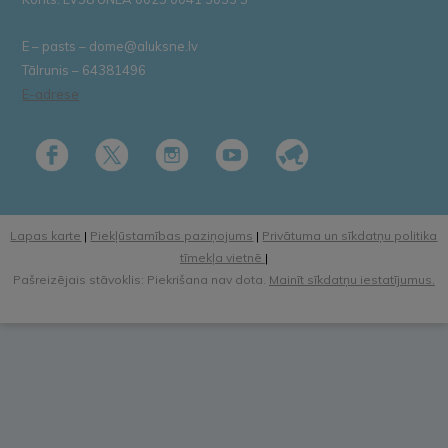
E – pasts – dome@aluksne.lv
Tālrunis – 64381496
E-adrese
Lapas karte
|
Piekļūstamības paziņojums
|
Privātuma un sīkdatņu politika
tīmekļa vietnē
|
Pašreizējais stāvoklis: Piekrišana nav dota.
Mainīt sīkdatņu iestatījumus.