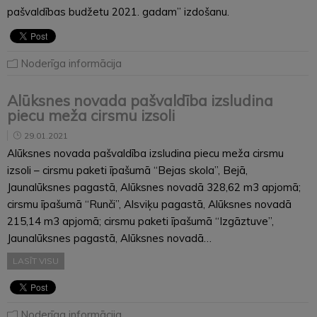
pašvaldības budžetu 2021. gadam” izdošanu.
Noderīga informācija
Alūksnes novada pašvaldība izsludina
piecu meža cirsmu izsoli
29.01.2021
Alūksnes novada pašvaldība izsludina piecu meža cirsmu
izsoli – cirsmu paketi īpašumā “Bejas skola”, Bejā,
Jaunalūksnes pagastā, Alūksnes novadā 328,62 m3 apjomā;
cirsmu īpašumā “Runči”, Alsviķu pagastā, Alūksnes novadā
215,14 m3 apjomā; cirsmu paketi īpašumā “Izgāztuve”,
Jaunalūksnes pagastā, Alūksnes novadā…
LASĪT VISU
Noderīga informācija