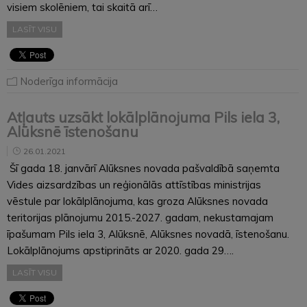
visiem skolēniem, tai skaitā arī…
LASĪT VISU
Noderīga informācija
Atļauts uzsākt lokālplānojuma Pils iela 3,
Alūksnē īstenošanu
26.01.2021
Šī gada 18. janvārī Alūksnes novada pašvaldībā saņemta
Vides aizsardzības un reģionālās attīstības ministrijas
vēstule par lokālplānojuma, kas groza Alūksnes novada
teritorijas plānojumu 2015.-2027. gadam, nekustamajam
īpašumam Pils iela 3, Alūksnē, Alūksnes novadā, īstenošanu.
Lokālplānojums apstiprināts ar 2020. gada 29….
LASĪT VISU