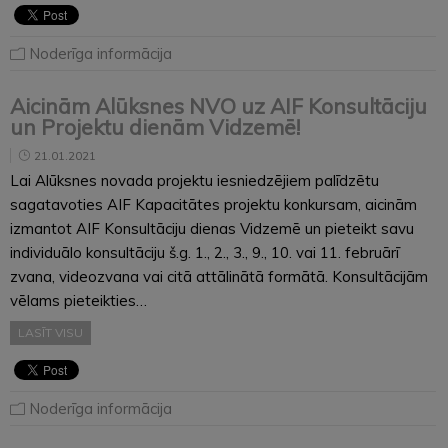
Noderīga informācija
Aicinām Alūksnes NVO uz AIF Konsultāciju
un Projektu dienām Vidzemē!
21.01.2021
Lai Alūksnes novada projektu iesniedzējiem palīdzētu
sagatavoties AIF Kapacitātes projektu konkursam, aicinām
izmantot AIF Konsultāciju dienas Vidzemē un pieteikt savu
individuālo konsultāciju š.g. 1., 2., 3., 9., 10. vai 11. februārī
zvana, videozvana vai citā attālinātā formātā. Konsultācijām
vēlams pieteikties…
LASĪT VISU
Noderīga informācija