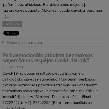
īpašumā bez atlīdzības. Par dzīvojamās mājas [..],
Jaunalūksnes pagastā, Alūksnes novadā dzīvokļa īpašumam
[..]…
LASĪT VISU
Noderīga informācija
Psihoemocionāla atbalsta bezmaksas
saņemšanas iespējas Covid-19 laikā
19.01.2021
Covid-19 izplatības rezultātā pieaug trauksme un
psiholoģiskā spriedze sabiedrībā. Publicējam vienkopus
aktuālos bezmaksas palīdzības tālruņus, kur var saņemt
bezmaksas psiholoģisko un emocionālo atbalstu: Krīžu un
konsultāciju centrs “Skalbes”. Diennakts krīzes tālruņi –
67222922 (LMT), 27722292 (Bite) – emocionālais un
psiholoģiskais…