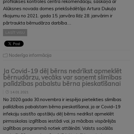
profilakses kontroles centra rekomendāciju, saskaņā ar
Alūksnes novada domes priekšsēdētāja Artura Dukuļa
rīkojumu no 2021. gada 15. janvāra līdz 28. janvārim ir
pārtraukta bērnudārza darbība….
LASĪT VISU
Noderīga informācija
Ja Covid-19 dēļ bērns nedrīkst apmeklēt
bērnudārzu, vecāks var saņemt slimības
palīdzības pabalstu bērna pieskatīšanai
14.01.2021
No 2020.gada 30.novembra ir iespēja pieteikties slimības
palīdzības pabalstam bērna pieskatīšanai, ja ar Covid–19
infekciju saistīto apstākļu dēļ bērns nedrīkst apmeklēt
pirmsskolas izglītības iestādi vai, ja mācības vispārējās
izglītības programmā notiek attālināti. Valsts sociālās