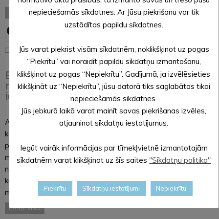
nepieciešamās sīkdatnes. Ar Jūsu piekrišanu var tik
LASĪT VISU
uzstādītas papildu sīkdatnes.
Jūs varat piekrist visām sīkdatnēm, noklikšķinot uz pogas
Noderīga informācija
“Piekrītu” vai noraidīt papildu sīkdatņu izmantošanu,
Būs jauni saistošie noteikumi par
klikšķinot uz pogas “Nepiekrītu”. Gadījumā, ja izvēlēsieties
maznodrošinātās mājsaimniecības
klikšķināt uz “Nepiekrītu”, jūsu datorā tiks saglabātas tikai
ienākumu sliekšņa noteikšanu
nepieciešamās sīkdatnes.
21.01.2021
Jūs jebkurā laikā varat mainīt savas piekrišanas izvēles,
Alūksnes novada domes Sociālās, izglītības un kultūras
atjauninot sīkdatņu iestatījumus.
komitejas un Finanšu komitejas sēdē janvārī tika izskatīts
pašvaldības jauno saistošo noteikumu projekts “Par
Iegūt vairāk informācijas par tīmekļvietnē izmantotajām
maznodrošinātas mājsaimniecības ienākumu sliekšņa
sīkdatnēm varat klikšķinot uz šīs saites
"Sīkdatņu politika"
noteikšanu Alūksnes novadā”. Tie noteiks ienākumu slieksni,
kuru nepārsniedzot, mājsaimniecība tiek atzīta par
Piekrītu
Sīkdatņu iestatījumi
Nepiekrītu
maznodrošinātu Alūksnes…
LASĪT VISU