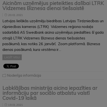
Aicinām uzņēmējus pieteikties dalībai LTRK
Vidzemes Biznesa dienai tiešsaistē
20.01.2021
Latvijas lielākās uzņēmēju biedrības Latvijas Tirdzniecības un
rūpniecības kameras (LTRK) Vidzemes reģiona nodaļa
sadarbībā AS Swedbank aicina uzņēmējus piedalīties šī gada
otrajā LTRK Vidzemes Biznesa dienas tiešsaistes
pasākumā, kas notiks 26. janvārī, Zoom platformā. Biznesa
dienas pasākumā, kura virstēma ir…
LASĪT VISU
Noderīga informācija
Labklājības ministrija aicina iepazīties ar
informāciju par sociālo atbalstu valstī
Covid-19 laikā
19.01.2021