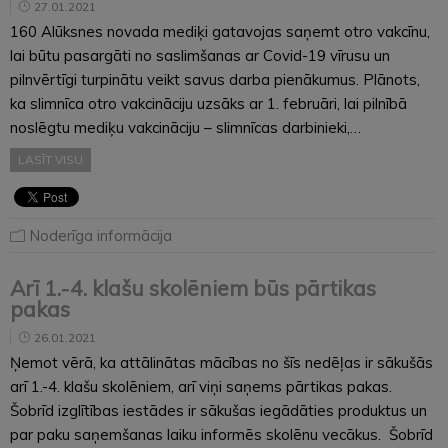
27.01.2021
160 Alūksnes novada mediķi gatavojas saņemt otro vakcīnu,
lai būtu pasargāti no saslimšanas ar Covid-19 vīrusu un
pilnvērtīgi turpinātu veikt savus darba pienākumus. Plānots,
ka slimnīca otro vakcināciju uzsāks ar 1. februāri, lai pilnībā
noslēgtu mediķu vakcināciju – slimnīcas darbinieki,…
LASĪT VISU
Noderīga informācija
Arī 1.-4. klašu skolēniem būs pārtikas
pakas
26.01.2021
Ņemot vērā, ka attālinātas mācības no šīs nedēļas ir sākušās
arī 1.-4. klašu skolēniem, arī viņi saņems pārtikas pakas.
Šobrīd izglītības iestādes ir sākušas iegādāties produktus un
par paku saņemšanas laiku informēs skolēnu vecākus. Šobrīd