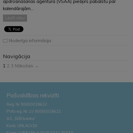
apdrošināšanas aģentūra (VSAA) piešķirs pabalstu par
kalendārajām…
LASĪT VISU
Noderīga informācija
Navigācija
1
2
3
Nākošais →
Pašvaldības rekvizīti
Reģ. Nr.90000018622
PVN reģ. Nr. LV 90000018622
AS „SEB banka”
Kods: UNLALV2X
Konts: LV58 UNLA 0025 0041 3033 5