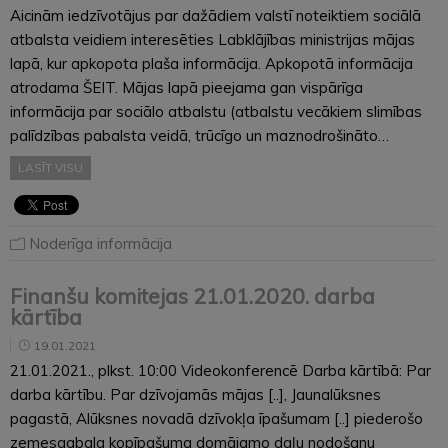
Aicinām iedzīvotājus par dažādiem valstī noteiktiem sociālā
atbalsta veidiem interesēties Labklājības ministrijas mājas
lapā, kur apkopota plaša informācija. Apkopotā informācija
atrodama ŠEIT. Mājas lapā pieejama gan vispārīga
informācija par sociālo atbalstu (atbalstu vecākiem slimības
palīdzības pabalsta veidā, trūcīgo un maznodrošināto…
LASĪT VISU
Noderīga informācija
Finanšu komitejas 21.01.2020. darba
kārtība
19.01.2021
21.01.2021., plkst. 10:00 Videokonferencē Darba kārtībā: Par
darba kārtību. Par dzīvojamās mājas [..], Jaunalūksnes
pagastā, Alūksnes novadā dzīvokļa īpašumam [..] piederošo
zemesgabala kopīpašuma domājamo daļu nodošanu