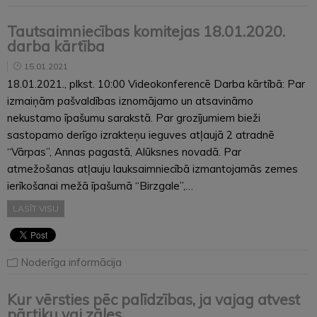
Tautsaimniecības komitejas 18.01.2020.
darba kārtība
15.01.2021
18.01.2021., plkst. 10:00 Videokonferencē Darba kārtībā: Par
izmaiņām pašvaldības iznomājamo un atsavināmo
nekustamo īpašumu sarakstā. Par grozījumiem bieži
sastopamo derīgo izrakteņu ieguves atļaujā 2 atradnē
“Vārpas”, Annas pagastā, Alūksnes novadā. Par
atmežošanas atļauju lauksaimniecībā izmantojamās zemes
ierīkošanai mežā īpašumā “Birzgale”,…
LASĪT VISU
Noderīga informācija
Kur vērsties pēc palīdzības, ja vajag atvest
pārtiku vai zāles