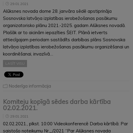
29.01.2021
Alūksnes novada dome 28. janvāra sēdē apstiprināja
Sosnovska latvāņa izplatības ierobežošanas pasākumu
organizatorisko plānu 2021.-2025. gadam Alūksnes novadā.
Plašāk ar to aicinām iepazīties ŠEIT. Plānā ietverts
attiecīgajam periodam sastādīts darbības plāns Sosnovska
latvāņa izplatības ierobežošanas pasākumu organizēšanai un
koordinēšanai, invazīvā…
LASĪT VISU
Noderīga informācija
Komiteju kopīgā sēdes darba kārtība
02.02.2021.
29.01.2021
02.02.2021., plkst. 10:00 Videokonferencē Darba kārtībā: Par
saistošo noteikumu Nr._/2021 “Par Alūksnes novada