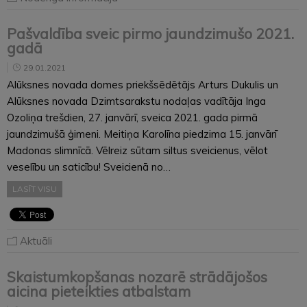
Pašvaldība sveic pirmo jaundzimušo 2021.
gadā
29.01.2021
Alūksnes novada domes priekšsēdētājs Arturs Dukulis un
Alūksnes novada Dzimtsarakstu nodaļas vadītāja Inga
Ozoliņa trešdien, 27. janvārī, sveica 2021. gada pirmā
jaundzimušā ģimeni. Meitiņa Karolīna piedzima 15. janvārī
Madonas slimnīcā. Vēlreiz sūtam siltus sveicienus, vēlot
veselību un saticību! Sveicienā no…
LASĪT VISU
Aktuāli
Skaistumkopšanas nozarē strādājošos
aicina pieteikties atbalstam