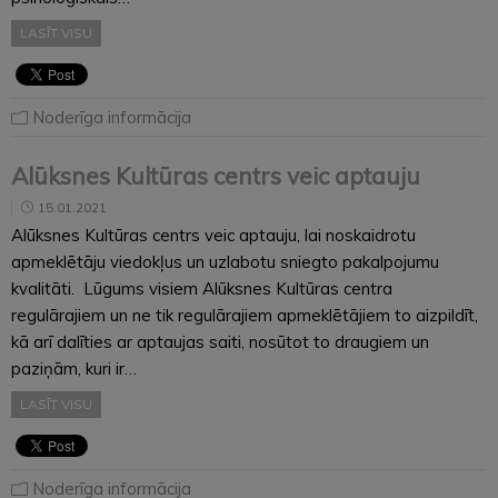
LASĪT VISU
Noderīga informācija
Alūksnes Kultūras centrs veic aptauju
15.01.2021
Alūksnes Kultūras centrs veic aptauju, lai noskaidrotu
apmeklētāju viedokļus un uzlabotu sniegto pakalpojumu
kvalitāti. Lūgums visiem Alūksnes Kultūras centra
regulārajiem un ne tik regulārajiem apmeklētājiem to aizpildīt,
kā arī dalīties ar aptaujas saiti, nosūtot to draugiem un
paziņām, kuri ir…
LASĪT VISU
Noderīga informācija