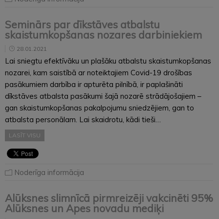
Seminārs par dīkstāves atbalstu
skaistumkopšanas nozares darbiniekiem
28.01.2021
Lai sniegtu efektīvāku un plašāku atbalstu skaistumkopšanas
nozarei, kam saistībā ar noteiktajiem Covid-19 drošības
pasākumiem darbība ir apturēta pilnībā, ir paplašināti
dīkstāves atbalsta pasākumi šajā nozarē strādājošajiem –
gan skaistumkopšanas pakalpojumu sniedzējiem, gan to
atbalsta personālam. Lai skaidrotu, kādi tieši…
LASĪT VISU
Noderīga informācija
Alūksnes slimnīcā pirmreizēji vakcinēti 95%
Alūksnes un Apes novadu mediķi