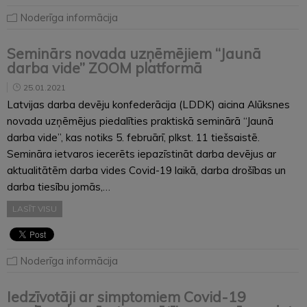
Noderīga informācija
Seminārs novada uzņēmējiem “Jaunā
darba vide” ZOOM platformā
25.01.2021
Latvijas darba devēju konfederācija (LDDK) aicina Alūksnes
novada uzņēmējus piedalīties praktiskā seminārā “Jaunā
darba vide”, kas notiks 5. februārī, plkst. 11 tiešsaistē.
Semināra ietvaros iecerēts iepazīstināt darba devējus ar
aktualitātēm darba vides Covid-19 laikā, darba drošības un
darba tiesību jomās,…
LASĪT VISU
Noderīga informācija
Iedzīvotāji ar simptomiem Covid-19