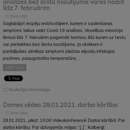
analīzes bez ārsta nosūtījuma varēs nodot
līdz 7. februārim
25.01.2021
Saglabājot iespēju iedzīvotājiem, kuriem ir saslimšanas
simptomi, laikus veikt Covid-19 analīzes, Veselības ministrija
lēmusi līdz 7. februārim pagarināt termiņu, līdz kuram uz testu
var pieteikties bez ārsta nosūtījuma. Ja cilvēkam ir
parādījušies slimības simptomi (akūtas elpceļu infekcijas
pazīmes, paaugstināta temperatūra,…
LASĪT VISU
Noderīga informācija
Domes sēdes 28.01.2021. darba kārtība
25.01.2021
28.01.2021., plkst. 10:00 Videokonferencē Darba kārtībā: Par
darba kārtību. Par dzīvojamās mājas “[..]”, Kolberģī,