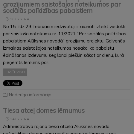
grozījumiem saistošajos noteikumos par
sociālās palīdzības pabalstiem
16.02.2024
No 15. līdz 29. februārim iedzīvotāji ir aicināti izteikt viedokli
par saistošo noteikumu nr. 11/2021 “Par sociālās palīdzības
pabalstiem Alūksnes novadā” grozījumu projektu. Galvenās
izmaiņas saistošajos noteikumos nosaka, ka pabalstu
ēdināšanas izdevumu segšanai piešķir, sākot ar dienu, kurā
pieņemts lēmums par…
LASĪT VISU
Noderīga informācija
Tiesa atceļ domes lēmumus
14.02.2024
Administratīvā rajona tiesa atcēla Alūksnes novada
pašvaldības domes pērn aprīlī pieņemtos lēmumus par