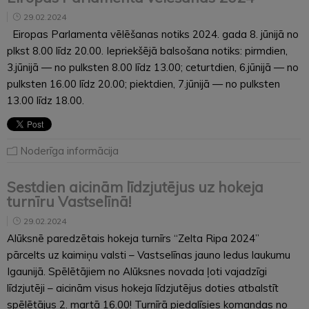
29.02.2024
Eiropas Parlamenta vēlēšanas notiks 2024. gada 8. jūnijā no
plkst 8.00 līdz 20.00. Iepriekšējā balsošana notiks: pirmdien,
3.jūnijā — no pulksten 8.00 līdz 13.00; ceturtdien, 6.jūnijā — no
pulksten 16.00 līdz 20.00; piektdien, 7.jūnijā — no pulksten
13.00 līdz 18.00.
Noderīga informācija
Sestdien aicinām līdzjutējus uz hokeja
turnīru Vastselīnā!
29.02.2024
Alūksnē paredzētais hokeja turnīrs “Zelta Ripa 2024”
pārcelts uz kaimiņu valsti – Vastselīnas jauno ledus laukumu
Igaunijā. Spēlētājiem no Alūksnes novada ļoti vajadzīgi
līdzjutēji – aicinām visus hokeja līdzjutējus doties atbalstīt
spēlētājus 2. martā 16.00! Turnīrā piedalīsies komandas no