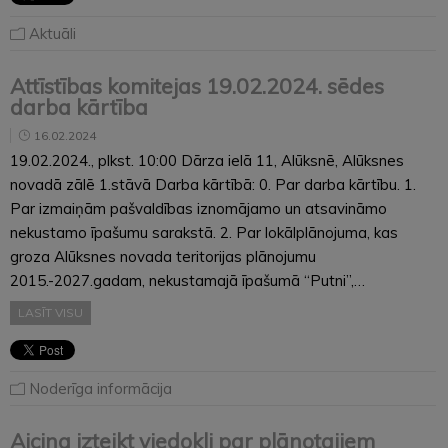
Aktuāli
Attīstības komitejas 19.02.2024. sēdes
darba kārtība
16.02.2024
19.02.2024., plkst. 10:00 Dārza ielā 11, Alūksnē, Alūksnes
novadā zālē 1.stāvā Darba kārtībā: 0. Par darba kārtību. 1.
Par izmaiņām pašvaldības iznomājamo un atsavināmo
nekustamo īpašumu sarakstā. 2. Par lokālplānojuma, kas
groza Alūksnes novada teritorijas plānojumu
2015.-2027.gadam, nekustamajā īpašumā “Putni”,…
LASĪT VISU
Noderīga informācija
Aicina izteikt viedokli par plānotajiem