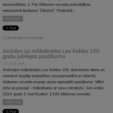
atsavināšanu. 2. Par Alūksnes novada pašvaldības
nekustamā īpašuma “Dārziņš”, Pededzē,…
LASĪT VISU
Noderīga informācija
Aicinām uz mākslinieka Leo Kokles 100
gadu jubilejas pasākumu
21.02.2024
Atzīmējot mākslinieka Leo Kokles 100. dzimšanas dienu un
sniedzot iespēju ieskatīties viņa personībā un talantā,
Alūksnes novada muzejs aicina apmeklēt pasākumu “Mīlot
dzīvi un pasauli – mākslinieks ar savu rokrakstu”, kas notiks
2024. gada 3. martā plkst. 13:00 Alūksnes novada…
LASĪT VISU