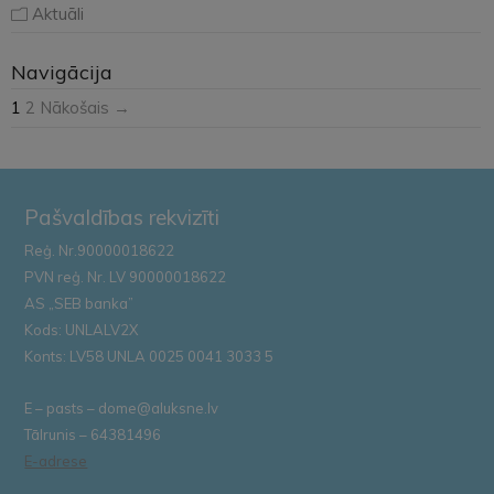
Aktuāli
Navigācija
1
2
Nākošais →
Pašvaldības rekvizīti
Reģ. Nr.90000018622
PVN reģ. Nr. LV 90000018622
AS „SEB banka”
Kods: UNLALV2X
Konts: LV58 UNLA 0025 0041 3033 5
E – pasts – dome@aluksne.lv
Tālrunis – 64381496
E-adrese