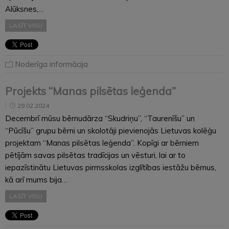
Alūksnes,…
LASĪT VISU
Noderīga informācija
Projekts “Manas pilsētas leģenda”
29.02.2024
Decembrī mūsu bērnudārza “Skudriņu”, “Taurenīšu” un
“Pūcīšu” grupu bērni un skolotāji pievienojās Lietuvas kolēģu
projektam “Manas pilsētas leģenda”. Kopīgi ar bērniem
pētījām savas pilsētas tradīcijas un vēsturi, lai ar to
iepazīstinātu Lietuvas pirmsskolas izglītības iestāžu bērnus,
kā arī mums bija…
LASĪT VISU