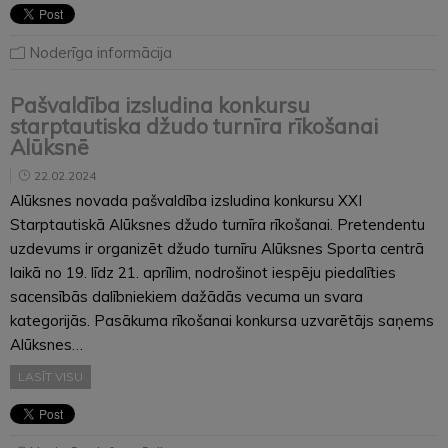
Noderīga informācija
Pašvaldība izsludina konkursu
starptautiska džudo turnīra rīkošanai
Alūksnē
22.02.2024
Alūksnes novada pašvaldība izsludina konkursu XXI
Starptautiskā Alūksnes džudo turnīra rīkošanai. Pretendentu
uzdevums ir organizēt džudo turnīru Alūksnes Sporta centrā
laikā no 19. līdz 21. aprīlim, nodrošinot iespēju piedalīties
sacensībās dalībniekiem dažādās vecuma un svara
kategorijās. Pasākuma rīkošanai konkursa uzvarētājs saņems
Alūksnes…
LASĪT VISU