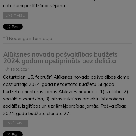
noteikumi par līdzfinansējuma…
LASĪT VISU
Noderīga informācija
Alūksnes novada pašvaldības budžets
2024. gadam apstiprināts bez deficīta
18.02.2024
Ceturtdien, 15. februārī, Alūksnes novada pašvaldības dome
apstiprināja 2024. gada bezdeficīta budžetu. Šī gada
budžeta prioritārās jomas Alūksnes novadā ir: 1) izglītība, 2)
sociālā aizsardzība, 3) infrastruktūras projektu īstenošana
sociālās, izglītības un uzņēmējdarbības jomās. Pašvaldības
2024. gada budžets plānots 27…
LASĪT VISU