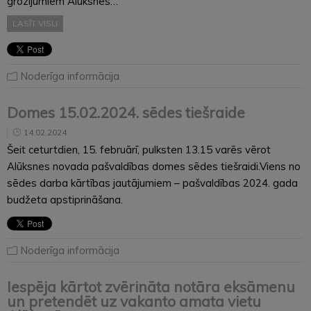
grozījumiem Alūksnes…
LASĪT VISU
Noderīga informācija
Domes 15.02.2024. sēdes tiešraide
14.02.2024
Šeit ceturtdien, 15. februārī, pulksten 13.15 varēs vērot
Alūksnes novada pašvaldības domes sēdes tiešraidi.Viens no
sēdes darba kārtības jautājumiem – pašvaldības 2024. gada
budžeta apstiprināšana.
Noderīga informācija
Iespēja kārtot zvērināta notāra eksāmenu
un pretendēt uz vakanto amata vietu