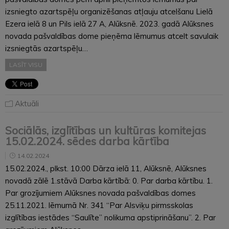
izsniegto azartspēļu organizēšanas atļauju atcelšanu Lielā
Ezera ielā 8 un Pils ielā 27 A, Alūksnē. 2023. gadā Alūksnes
novada pašvaldības dome pieņēma lēmumus atcelt savulaik
izsniegtās azartspēļu…
LASĪT VISU
Aktuāli
Sociālās, izglītības un kultūras komitejas
15.02.2024. sēdes darba kārtība
14.02.2024
15.02.2024., plkst. 10:00 Dārza ielā 11, Alūksnē, Alūksnes
novadā zālē 1.stāvā Darba kārtībā: 0. Par darba kārtību. 1.
Par grozījumiem Alūksnes novada pašvaldības domes
25.11.2021. lēmumā Nr. 341 “Par Alsviķu pirmsskolas
izglītības iestādes “Saulīte” nolikuma apstiprināšanu”. 2. Par