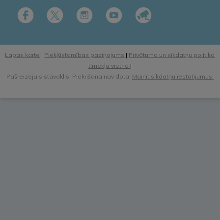
Lapas karte
|
Piekļūstamības paziņojums
|
Privātuma un sīkdatņu politika
tīmekļa vietnē
|
Pašreizējais stāvoklis: Piekrišana nav dota.
Mainīt sīkdatņu iestatījumus.