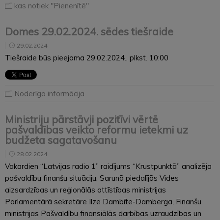
kas notiek "Pienenītē"
Domes 29.02.2024. sēdes tiešraide
29.02.2024
Tiešraide būs pieejama 29.02.2024., plkst. 10:00
Noderīga informācija
Ministriju pārstāvji pozitīvi vērtē
pašvaldības veikto reformu ietekmi uz
budžeta sagatavošanu
28.02.2024
Vakardien “Latvijas radio 1” raidījums “Krustpunktā” analizēja
pašvaldību finanšu situāciju. Sarunā piedalījās Vides
aizsardzības un reģionālās attīstības ministrijas
Parlamentārā sekretāre Ilze Dambīte-Damberga, Finanšu
ministrijas Pašvaldību finansiālās darbības uzraudzības un