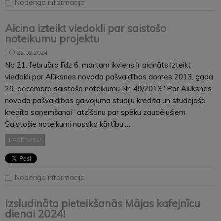
Noderīga informācija
Aicina izteikt viedokli par saistošo
noteikumu projektu
22.02.2024
No 21. februāra līdz 6. martam ikviens ir aicināts izteikt
viedokli par Alūksnes novada pašvaldības domes 2013. gada
29. decembra saistošo noteikumu Nr. 49/2013 “Par Alūksnes
novada pašvaldības galvojuma studiju kredīta un studējošā
kredīta saņemšanai” atzīšanu par spēku zaudējušiem.
Saistošie noteikumi nosaka kārtību,…
LASĪT VISU
Noderīga informācija
Izsludināta pieteikšanās Mājas kafejnīcu
dienai 2024!