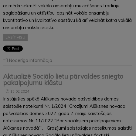
ar mērķi sekmēt vokālo ansambļu muzicēšanas tradīciju
saglabāšanu un attīstību, apzināt vokālo ansambļu
kvantitatīvo un kvalitatīvo sastāvu kā arī veicināt katra vokālā
ansambļa māksliniecisko…
LASĪT VISU
Noderīga informācija
Aktualizē Sociālo lietu pārvaldes sniegto
pakalpojumu klāstu
13.02.2024
Ir stājušies spēkā Alūksnes novada pašvaldības domes
saistošie noteikumi Nr. 1/2024 “Grozījumi Alūksnes novada
pašvaldības domes 2022. gada 2. maija saistošajos
noteikumos Nr. 11/2022 “Par sociālajiem pakalpojumiem
Alūksnes novadā””. Grozījumi saistošajos noteikumos saistīti
ar Alūksnes novada Sociālo lietu pārvaldes faktiski…