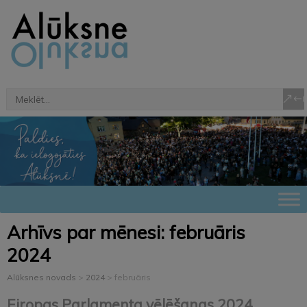
Arhīvs par mēnesi:
februāris
2024
Alūksnes novads
>
2024
>
februāris
Eiropas Parlamenta vēlēšanas 2024