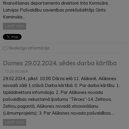
finansēšanas departamenta direktore Inta Komisāre,
Latvijas Pašvaldību savienības priekšsēdētājs Gints
Kaminskis…
LASĪT VISU
Noderīga informācija
Domes 29.02.2024. sēdes darba kārtība
23.02.2024
29.02.2024., plkst. 10:00 Dārza ielā 11, Alūksnē, Alūksnes
novadā zālē 1.stāvā Darba kārtībā: 0. Par darba kārtību. 1.
Izpilddirektora informācija. 2. Par Alūksnes novada
pašvaldības nekustamā īpašuma “Tērces”-14, Zeltiņos,
Zeltiņu pagastā, Alūksnes novadā atsavināšanu
(Lēmumprojekts). 3. Par Alūksnes novada pašvaldības…
LASĪT VISU