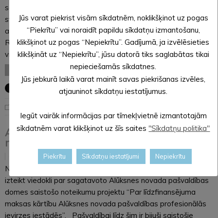
satraukums, asaras, sajūsma, atvieglojums – šīs emocijas
Jūs varat piekrist visām sīkdatnēm, noklikšķinot uz pogas
svētdien pārņēma ikvienu Latvijas biatlona fanu, redzot, kā
“Piekrītu” vai noraidīt papildu sīkdatņu izmantošanu,
alūksnietis, valsts biatlona izlases līderis Andrejs
klikšķinot uz pogas “Nepiekrītu”. Gadījumā, ja izvēlēsieties
Rastorgujevs izcīna sudraba medaļu un Pasaules
vicečempiona titulu! Pirmdienas pēcusdienā tikpat priecīgi…
klikšķināt uz “Nepiekrītu”, jūsu datorā tiks saglabātas tikai
nepieciešamās sīkdatnes.
LASĪT VISU
Jūs jebkurā laikā varat mainīt savas piekrišanas izvēles,
atjauninot sīkdatņu iestatījumus.
Aktuāli
Iegūt vairāk informācijas par tīmekļvietnē izmantotajām
sīkdatnēm varat klikšķinot uz šīs saites
"Sīkdatņu politika"
Aicina izteikt viedokli par saistošajiem
noteikumiem
Piekrītu
Sīkdatņu iestatījumi
Nepiekrītu
19.02.2024
No 19. februāra līdz 04. martam ikviens interesents var
izteikt viedokli par sagatavoto Alūksnes novada pašvaldības
domes saistošo noteikumu projektu “Par līdzfinansējuma
maksas kārtību Alūksnes novada pašvaldības profesionālās
ievirzes iestādēs”. Pašvaldībai līdz šim ir bijuši saistošie