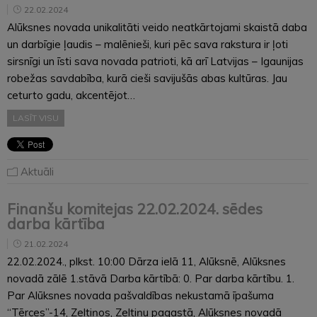
22.02.2024
Alūksnes novada unikalitāti veido neatkārtojami skaistā daba
un darbīgie ļaudis – malēnieši, kuri pēc sava rakstura ir ļoti
sirsnīgi un īsti sava novada patrioti, kā arī Latvijas – Igaunijas
robežas savdabība, kurā cieši savijušās abas kultūras. Jau
ceturto gadu, akcentējot…
LASĪT VISU
Aktuāli
Finanšu komitejas 22.02.2024. sēdes
darba kārtība
21.02.2024
22.02.2024., plkst. 10:00 Dārza ielā 11, Alūksnē, Alūksnes
novadā zālē 1.stāvā Darba kārtībā: 0. Par darba kārtību. 1.
Par Alūksnes novada pašvaldības nekustamā īpašuma
“Tērces”-14, Zeltiņos, Zeltiņu pagastā, Alūksnes novadā