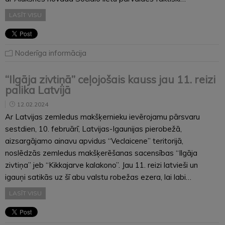
LASĪT VISU
Noderīga informācija
“Ilgāja zivtiņā” ceļojošais kauss jau 11. reizi
palika Latvijā
12.02.2024
Ar Latvijas zemledus makšķernieku ievērojamu pārsvaru
sestdien, 10. februārī, Latvijas-Igaunijas pierobežā,
aizsargājamo ainavu apvidus “Veclaicene” teritorijā,
noslēdzās zemledus makšķerēšanas sacensības “Ilgāja
zivtiņa” jeb “Kikkajarve kalakono”. Jau 11. reizi latvieši un
igauņi satikās uz šī abu valstu robežas ezera, lai labi…
LASĪT VISU