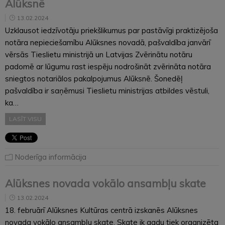
Alūksnē
13.02.2024
Uzklausot iedzīvotāju priekšlikumus par pastāvīgi praktizējoša
notāra nepieciešamību Alūksnes novadā, pašvaldība janvārī
vērsās Tieslietu ministrijā un Latvijas Zvērinātu notāru
padomē ar lūgumu rast iespēju nodrošināt zvērināta notāra
sniegtos notariālos pakalpojumus Alūksnē. Šonedēļ
pašvaldība ir saņēmusi Tieslietu ministrijas atbildes vēstuli,
ka…
LASĪT VISU
Noderīga informācija
Alūksnes novada vokālo ansambļu skate
13.02.2024
18. februārī Alūksnes Kultūras centrā izskanēs Alūksnes
novada vokālo ansambļu skate. Skate ik gadu tiek organizēta