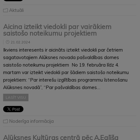
Aktuāli
Aicina izteikt viedokli par vairākiem
saistošo noteikumu projektiem
21.02.2024
Ikviens interesents ir aicināts izteikt viedokli par četriem
sagatavotajiem Alūksnes novada pašvaldības domes
saistošo noteikumu projektiem No 19. februāra līdz 4.
martam var izteikt viedokli par šādiem saistošo noteikumu
projektiem: “Par interešu izglītības programmu īstenošanu
Alūksnes novadā”, “Par pašvaldības domes…
LASĪT VISU
Noderīga informācija
Alūksnes Kultūras centrā pēc A.Eglīša