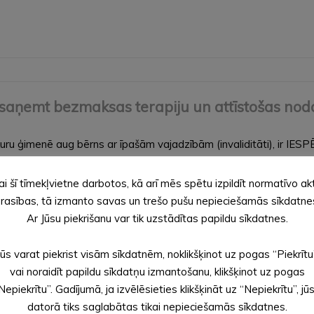
saņemt bezmaksas terapiju un attīstošas nod
ru ģimenē aug bērns ar īpašām vajadzībām (invaliditāti), ir IESPĒJA
lpojumus un attīstošās nodarbības. Pieteikšanās līdz 30. septe
ai šī tīmekļvietne darbotos, kā arī mēs spētu izpildīt normatīvo ak
rasības, tā izmanto savas un trešo pušu nepieciešamās sīkdatne
Ar Jūsu piekrišanu var tik uzstādītas papildu sīkdatnes.
Jūs varat piekrist visām sīkdatnēm, noklikšķinot uz pogas “Piekrītu
vai noraidīt papildu sīkdatņu izmantošanu, klikšķinot uz pogas
Nepiekrītu”. Gadījumā, ja izvēlēsieties klikšķināt uz “Nepiekrītu”, jū
datorā tiks saglabātas tikai nepieciešamās sīkdatnes.
lodas nometne “Ja es nebūtu no tās puses…”. 13.08.2022. 10:00 –