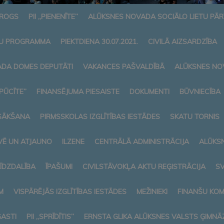
AROGS
PII „PIENENĪTE”
ALŪKSNES NOVADA SOCIĀLO LIETU PĀ
U PROGRAMMA
PIEKTDIENA 30.07.2021.
CIVILĀ AIZSARDZĪBA
DA DOMES DEPUTĀTI
VAKANCES PAŠVALDĪBĀ
ALŪKSNES NO
„PŪCĪTE”
FINANSĒJUMA PIESAISTE
DOKUMENTI
BŪVNIECĪBA
SĀKŠANA
PIRMSSKOLAS IZGLĪTĪBAS IESTĀDES
SKATU TORNIS
VĒ UN ATJAUNO
ILZENE
CENTRĀLĀ ADMINISTRĀCIJA
ALŪKS
LĪDZDALĪBA
ĪPAŠUMI
CIVILSTĀVOKĻA AKTU REĢISTRĀCIJA
SV
M
VISPĀRĒJĀS IZGLĪTĪBAS IESTĀDES
MEŽINIEKI
FINANŠU KOM
ASTI
PII „SPRĪDĪTIS”
ERNSTA GLIKA ALŪKSNES VALSTS ĢIMNĀZ