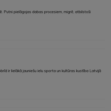
ē. Putni pielāgojas dabas procesiem, migrē, atbilstoši
d ir lielākā jauniešu ielu sporta un kultūras kustība Latvijā