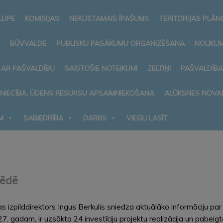
LUPE
KOMISIJAS
NEKUSTAMAIS ĪPAŠUMS
TERITORIJAS PLĀ
BŪVVALDE
PUBLISKU PASĀKUMU ORGANIZĒŠANA
NOLIKUM
 AR PAŠVALDĪBU
SAISTOŠIE NOTEIKUMI
ZELTIŅI
PAŠVALDĪB
MNIECĪBA, ŪDENS RESURSU APSAIMNIEKOŠANA
ALŪKSNES NOVA
M
SABIEDRĪBA
DARBS
VIEGLI LASĪT
sēdē
 izpilddirektors Ingus Berkulis sniedza aktuālāko informāciju pa
 gadam, ir uzsākta 24 investīciju projektu realizācija un pabeig