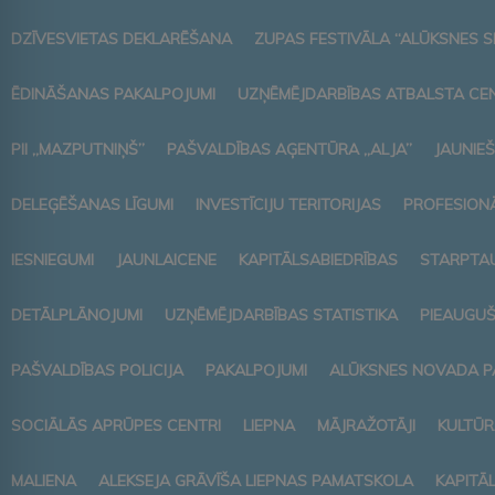
DZĪVESVIETAS DEKLARĒŠANA
ZUPAS FESTIVĀLA “ALŪKSNES S
ĒDINĀŠANAS PAKALPOJUMI
UZŅĒMĒJDARBĪBAS ATBALSTA CE
PII „MAZPUTNIŅŠ”
PAŠVALDĪBAS AĢENTŪRA „ALJA”
JAUNIEŠ
DELEĢĒŠANAS LĪGUMI
INVESTĪCIJU TERITORIJAS
PROFESIONĀ
IESNIEGUMI
JAUNLAICENE
KAPITĀLSABIEDRĪBAS
STARPTAU
DETĀLPLĀNOJUMI
UZŅĒMĒJDARBĪBAS STATISTIKA
PIEAUGUŠ
PAŠVALDĪBAS POLICIJA
PAKALPOJUMI
ALŪKSNES NOVADA P
SOCIĀLĀS APRŪPES CENTRI
LIEPNA
MĀJRAŽOTĀJI
KULTŪR
MALIENA
ALEKSEJA GRĀVĪŠA LIEPNAS PAMATSKOLA
KAPITĀ