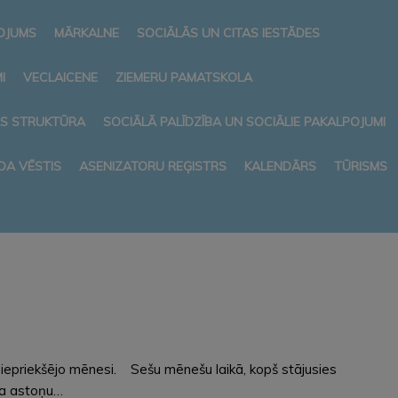
NOJUMS
MĀRKALNE
SOCIĀLĀS UN CITAS IESTĀDES
I
VECLAICENE
ZIEMERU PAMATSKOLA
AS STRUKTŪRA
SOCIĀLĀ PALĪDZĪBA UN SOCIĀLIE PAKALPOJUMI
DA VĒSTIS
ASENIZATORU REĢISTRS
KALENDĀRS
TŪRISMS
r iepriekšējo mēnesi. Sešu mēnešu laikā, kopš stājusies
ta astoņu…