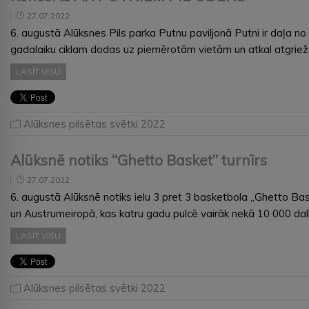
27.07.2022
6. augustā Alūksnes Pils parka Putnu paviljonā Putni ir daļa no
gadalaiku ciklam dodas uz piemērotām vietām un atkal atgrie
LASĪT VISU
Alūksnes pilsētas svētki 2022
Alūksnē notiks “Ghetto Basket” turnīrs
27.07.2022
6. augustā Alūksnē notiks ielu 3 pret 3 basketbola „Ghetto Baske
un Austrumeiropā, kas katru gadu pulcē vairāk nekā 10 000 da
LASĪT VISU
Alūksnes pilsētas svētki 2022