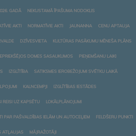
026. GADĀ
NEKUSTAMĀ ĪPAŠUMA NODOKLIS
TĪVIE AKTI
NORMATĪVIE AKTI
JAUNANNA
CENU APTAUJA
RVALDE
DZĪVESVIETA
KULTŪRAS PASĀKUMU MĒNEŠA PLĀNS
 IEPRIEKŠĒJOS DOMES SASAUKUMOS
PIEŅEMŠANU LAIKI
S
IZGLĪTĪBA
SATIKSMES IEROBEŽOJUMI SVĒTKU LAIKĀ
ALPOJUMI
KALNCEMPJI
IZGLĪTĪBAS IESTĀDES
 REISI UZ KAPSĒTU
LOKĀLPLĀNOJUMI
I PAR PAŠVALDĪBAS IELĀM UN AUTOCEĻIEM
FELDŠERU PUNKTI
S ATĻAUJAS
MĀJRAŽOTĀJI