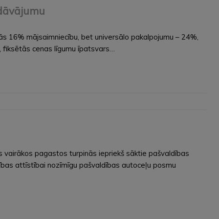
iedāvājumu
šās 16% mājsaimniecību, bet universālo pakalpojumu – 24%,
, fiksētās cenas līgumu īpatsvars…
 vairākos pagastos turpinās iepriekš sāktie pašvaldības
ības attīstībai nozīmīgu pašvaldības autoceļu posmu