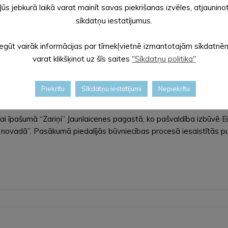
Jūs jebkurā laikā varat mainīt savas piekrišanas izvēles, atjaunino
sīkdatņu iestatījumus.
Iegūt vairāk informācijas par tīmekļvietnē izmantotajām sīkdatnē
varat klikšķinot uz šīs saites
"Sīkdatņu politika"
Piekrītu
Sīkdatņu iestatījumi
Nepiekrītu
 ēkai īpašumā “Zariņi” Jaunlaicenes pagastā, ko pašvaldība izbūvē 
s novadā”. Pasākumā piedalījās būvniecības procesā iesaistītās