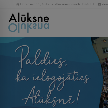
Dārza iela 11, Alūksne, Alūksnes novads, LV-4301
dom