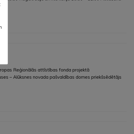
t
m
Eiropas Reģionālās attīstības fonda projektā
 puses – Alūksnes novada pašvaldības domes priekšsēdētājs