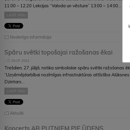
11:00 – 12:20 Lekcijas “Valoda un vēsture” 13:00 – 14:00…
LASĪT VISU
Noderīga informācija
Spāru svētki topošajai ražošanas ēkai
28.07.2022
Trešdien, 27. jūlijā, notika simboliskie spāru svētki ražošanas
“Uzņēmējdarbībai nozīmīgas infrastruktūras attīstība Alūksne
Dzintars…
LASĪT VISU
Aktuāli
Koncerts AR PUTNIEM PIE ŪDENS