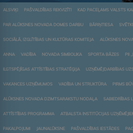
ALSVIĶI
PAŠVALDĪBAS REKVIZĪTI
KAD PACEĻAMS VALSTS K
PAR ALŪKSNES NOVADA DOMES DARBU
BĀRIŅTIESA
SVĒTK
SOCIĀLĀ, IZGLĪTĪBAS UN KULTŪRAS KOMITEJA
ALŪKSNES NOVA
ANNA
VADĪBA
NOVADA SIMBOLIKA
SPORTA BĀZES
PII 
ILGTSPĒJĪGAS ATTĪSTĪBAS STRATĒĢIJA
UZŅĒMĒJDARBĪBAS UZ
VAKANCES UZŅĒMUMOS
VADĪBA UN STRUKTŪRA
PIRMS BŪ
ALŪKSNES NOVADA DZIMTSARAKSTU NODAĻA
SABIEDRĪBAS 
ATTĪSTĪBAS PROGRAMMA
ATBALSTA INSTITŪCIJAS UZŅĒMĒJIE
PAKALPOJUMI
JAUNALŪKSNE
PAŠVALDĪBAS IESTĀDES
PAG