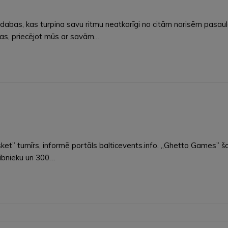
 dabas, kas turpina savu ritmu neatkarīgi no citām norisēm pasaul
žas, priecējot mūs ar savām…
t” turnīrs, informē portāls balticevents.info. „Ghetto Games” šobrī
lībnieku un 300…