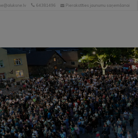
e@aluksne.lv
64381496
Pierakstīties jaunumu saņemšanai