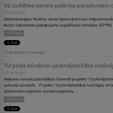
Kā izvēlēties saviem patēriņa paradumiem a
27.07.2022
Elektroenerģijas fiksētas cenas līgumu īpatsvars mājsaimnie
liecina Sabiedrisko pakalpojumu regulēšanas komisijas (SPRK) š
LASĪT VISU
Noderīga informācija
Turpinās būvdarbi uzņēmējdarbībai nozīmī
26.07.2022
Alūksnes novada pašvaldības īstenotā projekta “Uzņēmējdarbība
autoceļu būvdarbi. Projekts “Uzņēmējdarbībai nozīmīgas infra
atjaunošanu septiņos novada pagastos,…
LASĪT VISU