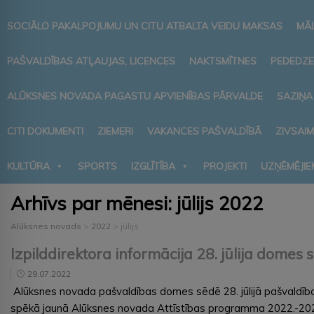
SOCIĀLO PAKALPOJUMU UN CITU ATBALTA VEIDU MAKSAS
MĀ
PAŠVALDĪBAS ATĻAUJAS, LICENCES
NAKTSMĪTNES
PEDEDZE
ALŪKSNES NOVADA PAGASTU APVIENĪBAS PĀRVALDE
SAZIŅA
CITI DOKUMENTI
ZIEMERI
VAKANCES PAŠVALDĪBĀ
ZIVSAI
KULTŪRA
SPORTS
IZGLĪTĪBA
PROJEKTI
UZŅĒMĒJIE
Arhīvs par mēnesi:
jūlijs 2022
Alūksnes novads
>
2022
>
jūlijs
Izpilddirektora informācija 28. jūlija domes 
29.07.2022
Alūksnes novada pašvaldības domes sēdē 28. jūlijā pašvaldības
spēkā jaunā Alūksnes novada Attīstības programma 2022.-2027.