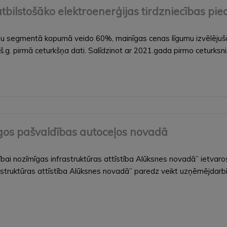
tbilstošāko elektroenerģijas tirdzniecības p
cību segmentā kopumā veido 60%, mainīgas cenas līgumu izvēlēju
.g. pirmā ceturkšņa dati. Salīdzinot ar 2021.gada pirmo ceturksni
gos pašvaldības autoceļos novadā
i nozīmīgas infrastruktūras attīstība Alūksnes novadā” ietvaros
struktūras attīstība Alūksnes novadā” paredz veikt uzņēmējdarb